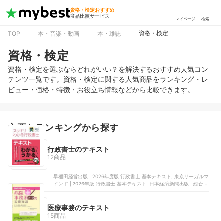
資格・検定おすすめ
商品比較サービス
マイページ
検索
資格・検定
TOP
本・音楽・動画
本・雑誌
資格・検定
資格・検定を選ぶならどれがいい？を解決するおすすめ人気コン
テンツ一覧です。資格・検定に関する人気商品をランキング・レ
ビュー・価格・特徴・お役立ち情報などから比較できます。
主要なランキングから探す
行政書士のテキスト
12商品
早稲田経営出版 | 2026年度版 行政書士 基本テキスト, 東京リーガルマ
インド | 2026年版 行政書士 基本テキスト, 日本経済新聞出版 | 総合テ
キスト 2026年度版, 東京リーガルマインド | 2026年版 行政書士 合格
基本書, 日本経済新聞出版 | 総合問題集 2025年度
医療事務のテキスト
15商品