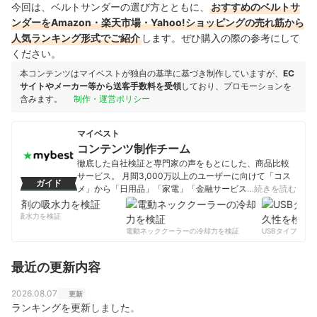
今回は、ベルトサンダーの選び方とともに、
おすすめのベルトサ
ンダーをAmazon・楽天市場・Yahoo!ショッピングの売れ筋から
人気ランキング形式でご紹介
します。ぜひ購入の際の参考にして
ください。
本コンテンツはマイベストが独自の基準に基づき制作していますが、
EC
サイトやメーカー等から送客手数料を受領
しており、プロモーションを
含みます。
制作・運営ポリシー
マイベスト
コンテンツ制作チーム
徹底した自社検証と専門家の声をもとにした、商品比較
サービス。 月間3,000万以上のユーザーに向けて「コス
ガイド
メ」から「日用品」「家電」「金融サービス」まで、ベ
…続きを読む
ストな商品を選んでもらうために、毎日コンテンツを制
作中。
剤の吸水力を検証
コンテンツ制作チームのプロフィール
電動ネッククーラーの冷却力を検証
USBタイプCケー
最近の更新内容
2026.08.07
更新
ランキングを更新しました。