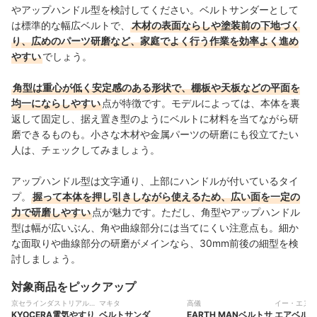
やアップハンドル型を検討してください。ベルトサンダーとして
は標準的な幅広ベルトで、
木材の表面ならしや塗装前の下地づく
り、広めのパーツ研磨など、家庭でよく行う作業を効率よく進め
やすい
でしょう。
角型は重心が低く安定感のある形状で、棚板や天板などの平面を
均一にならしやすい
点が特徴です。モデルによっては、本体を裏
返して固定し、据え置き型のようにベルトに材料を当てながら研
磨できるものも。小さな木材や金属パーツの研磨にも役立てたい
人は、チェックしてみましょう。
アップハンドル型は文字通り、上部にハンドルが付いているタイ
プ。
握って本体を押し引きしながら使えるため、広い面を一定の
力で研磨しやすい
点が魅力です。ただし、角型やアップハンドル
型は幅が広いぶん、角や曲線部分には当てにくい注意点も。細か
な面取りや曲線部分の研磨がメインなら、30mm前後の細型を検
討しましょう。
対象商品をピックアップ
京セラインダストリアルツ
マキタ
高儀
イー・エヌ・
ールズ
KYOCERA
電気やすり
ベルトサンダ
EARTH MAN
ベルトサ
ーション
エアベルト