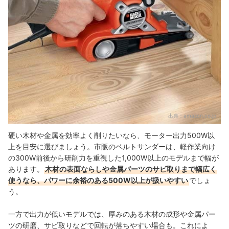
出典：
amazon.co.jp
硬い木材や金属を効率よく削りたいなら、モーター出力500W以
上を目安に選びましょう。市販のベルトサンダーは、軽作業向け
の300W前後から研削力を重視した1,000W以上のモデルまで幅が
あります。
木材の表面ならしや金属パーツのサビ取りまで幅広く
使うなら、パワーに余裕のある500W以上が扱いやすい
でしょ
う。
一方で出力が低いモデルでは、厚みのある木材の成形や金属パー
ツの研磨、サビ取りなどで回転が落ちやすい場合も。これによ