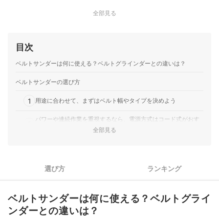
全部見る
目次
ベルトサンダーは何に使える？ベルトグラインダーとの違いは？
ベルトサンダーの選び方
1
用途に合わせて、まずはベルト幅やタイプを決めよう
パワーや連続作業を重視するなら、電源方式はコード式がおす
2
すめ
全部見る
硬い素材も効率よく削りたいなら、モーター出力500W以上が
3
目安
選び方
ランキング
4
仕上がりにこだわるなら、変速機能付きモデルに注目しよう
5
作業後の掃除を楽にしたいなら、集じん機能を確認しよう
ベルトサンダーは何に使える？ベルトグライ
ンダーとの違いは？
ベルト交換の手間を減らしたいなら、工具不要のワンタッチ式
6