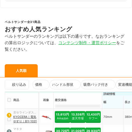
ベルトサンダー全31商品
おすすめ人気ランキング
ベルトサンダーのランキングは以下の通りです。なおランキング
の算出ロジックについては、
コンテンツ制作・運営ポリシー
をご
覧ください。
人気順
絞り込み
価格
ハンドル形状
吸塵パック付き
変速機
詳細情報
商品
画像
最安価格
幅
長さ
京セラインダスト
13,613円
13,538円
12,430円
1
リアルツールズ
KYOCERA
｜
電気
70mm
380
Amazon
楽天市場
ヤフー
やすり
｜
BY-1031
マキタ
30,725円
31,009円
29,930円
2