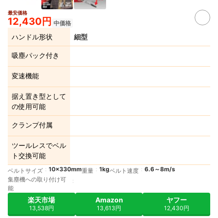
最安価格
12,430円
中価格
ハンドル形状
細型
吸塵パック付き
変速機能
据え置き型として
の使用可能
クランプ付属
ツールレスでベル
ト交換可能
10×330mm
1kg
6.6～8m/s
ベルトサイズ
重量
ベルト速度
集塵機への取り付け可
能
楽天市場
Amazon
ヤフー
13,538円
13,613円
12,430円