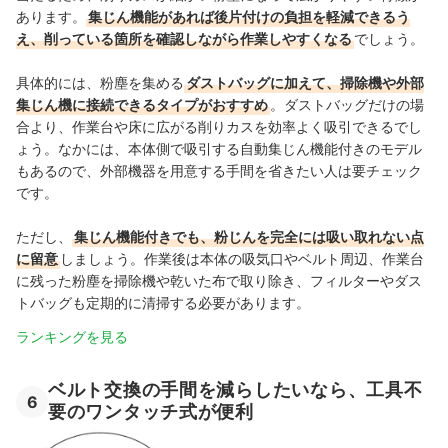
あります。
集じん機能があれば後片付けの負担を軽減できるう
え、削っている箇所を確認しながら作業しやすくなる
でしょう。
具体的には、粉塵を集める
ダストバッグに加えて、掃除機や外部
集じん機に接続できるタイプがおすすめ
。ダストバッグだけの場
合より、作業台や床に広がる削りカスを効率よく吸引できるでし
ょう。なかには、本体側で吸引する自動集じん機能付きのモデル
もあるので、外部機器を用意する手間を省きたい人は要チェック
です。
ただし、
集じん機能付きでも、粉じんを完全には吸い取れない点
に留意
しましょう。作業後は本体の吸気口やベルト周辺、作業台
に残った粉塵を掃除機や乾いた布で取り除き、フィルターやダス
トバッグも定期的に清掃する必要があります。
ランキングを見る
ベルト交換の手間を減らしたいなら、工具不
6
要のワンタッチ式が便利