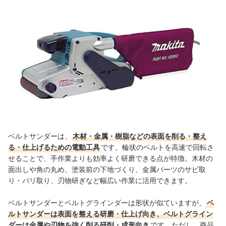
が便利
ベルトサンダー全31商品おすすめ人気ランキング
ベルトサンダーの基本的な使い方と安全対策のポイントは？
ベルトサンダーの売れ筋ランキングもチェック！
ベルトサンダーは、
木材・金属・樹脂などの表面を削る・整え
る・仕上げるための電動工具
です。輪状のベルトを高速で回転さ
せることで、手作業よりも効率よく研磨できる点が特徴。木材の
面出しや角の丸め、塗装前の下地づくり、金属パーツのサビ取
り・バリ取り、刃物研ぎなど幅広い作業に活用できます。
ベルトサンダーとベルトグラインダーは形状が似ていますが、
ベ
ルトサンダーは表面を整える研磨・仕上げ向き、ベルトグライン
ダーは金属や刃物を強く削る研削・成形向き
です。ただし、商品