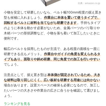
出典：
amazon.co.jp
小物を安定して研磨したいなら、ベルト幅100mm程度の据え置き
型も候補に入れましょう。
作業台に本体を置いて使うタイプで、
回転するベルトに材料を当てながら研磨できます
。手持ちタイプ
のように本体を動かす必要がないため、金属パーツのバリ取りや
木材パーツの形状調整など、小物を落ち着いて加工したいときに
便利です。
幅広のベルトを採用したものが主流で、ある程度の面積を一度に
研磨できる点もメリット。
作業台やガイドの角度を変えられるタ
イプもあり、面取りや斜め研磨、同じ角度での加工を行いやすい
でしょう。
注意点として、据え置き型は
本体側が固定されているため、大き
な材料は取り回しにくく、広い板材を研磨する用途には向かない
場合があります。設置スペースの確保も必要になるので、加工し
たいパーツの大きさや作業台の広さに合うかを確認して選びまし
ょう。
ランキングを見る