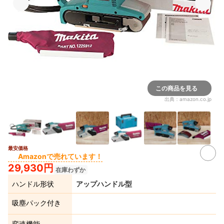
この商品を見る
出典：
amazon.co.jp
最安価格
Amazonで売れています！
29,930円
在庫わずか
ハンドル形状
アップハンドル型
吸塵パック付き
変速機能