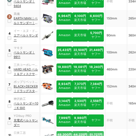
ベルトサンダ
｜
不明
334
Amazon
楽天市場
ヤフー
9404
高儀
6,964円
6,100円
6,600円
3
EARTH MAN
｜
ベ
150mm
265
Amazon
楽天市場
ヤフー
ルトサンダー
｜
BSD-110
イー・エヌ・ドゥ
5,700円
4
Amazon
楽天市場
コーポレーション
エアベルトサンダ
90mm
360
ヤフー
ー
マキタ
25,435円
22,508円
21,449円
5
ベルトサンダ
｜
100mm
262
Amazon
楽天市場
ヤフー
9911
三共コーポレーシ
19,880円
19,081円
18,240円
6
ョン
HARD HEAD ベル
460mm
220
Amazon
楽天市場
ヤフー
ト＆ディスクサン
ダー
｜
HBDS-100
ポップリベット・
8,934円
7,373円
7,384円
7
ファスナー
BLACK+DECKER
152mm
340
Amazon
楽天市場
ヤフー
｜
ドラッグスター
ベルトサンダー
｜
神沢鉄工
KA3000
3,144円
2,530円
2,559円
8
ベルトサンダー10
不明
165
Amazon
楽天市場
ヤフー
｜
K-841
YOIbuy PRO
7,999円
9,980円
9
ヤフー
充電式ベルトサン
不明
不明
Amazon
楽天市場
ダー
日東工器
48,200円
44,225円
51,727円
10