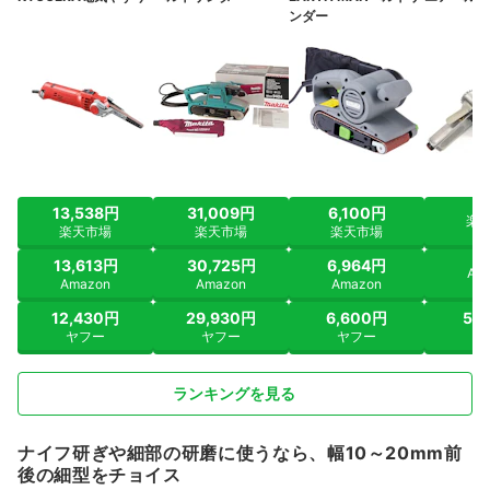
ンダー
13,538円
31,009円
6,100円
楽
楽天市場
楽天市場
楽天市場
13,613円
30,725円
6,964円
Am
Amazon
Amazon
Amazon
12,430円
29,930円
6,600円
5,
ヤフー
ヤフー
ヤフー
ヤ
ランキングを見る
ナイフ研ぎや細部の研磨に使うなら、幅10～20mm前
後の細型をチョイス