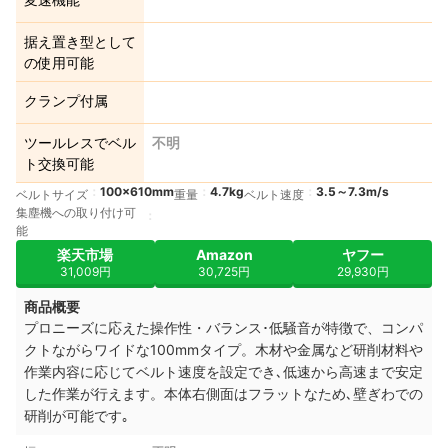
据え置き型として
の使用可能
クランプ付属
ツールレスでベル
不明
ト交換可能
100×610mm
4.7kg
3.5～7.3m/s
ベルトサイズ
重量
ベルト速度
集塵機への取り付け可
能
楽天市場
Amazon
ヤフー
31,009円
30,725円
29,930円
商品概要
プロニーズに応えた操作性・バランス･低騒音が特徴で、コンパ
クトながらワイドな100mmタイプ。木材や金属など研削材料や
作業内容に応じてベルト速度を設定でき､低速から高速まで安定
した作業が行えます。本体右側面はフラットなため､壁ぎわでの
研削が可能です｡