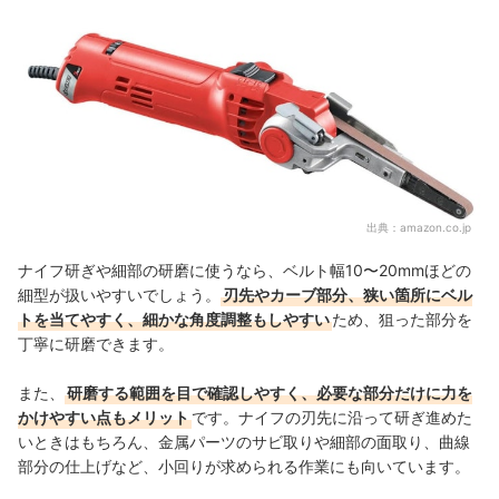
出典：
amazon.co.jp
ナイフ研ぎや細部の研磨に使うなら、ベルト幅10〜20mmほどの
細型が扱いやすいでしょう。
刃先やカーブ部分、狭い箇所にベル
トを当てやすく、細かな角度調整もしやすい
ため、狙った部分を
丁寧に研磨できます。
また、
研磨する範囲を目で確認しやすく、必要な部分だけに力を
かけやすい点もメリット
です。ナイフの刃先に沿って研ぎ進めた
いときはもちろん、金属パーツのサビ取りや細部の面取り、曲線
部分の仕上げなど、小回りが求められる作業にも向いています。