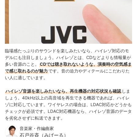
臨場感たっぷりのサウンドを楽しみたいなら、ハイレゾ対応のモ
デルにも注目しましょう。ハイレゾとは、CDなどよりも情報量が
多い音源のこと。
CDでは聴き取れないような、演奏時の空気感ま
で感じ取れるのが魅力
です。音の迫力やディテールにこだわりた
い人に適しています
。
ハイレゾ音源を楽しみたいなら、再生機器の対応状況も確認
しま
しょう。40kHz以上の高音域を再生できる機器であれば、ハイレ
ゾに対応しています。
ワイヤレスの場合は、LDAC対応かどうかも
チェックが必須です。LDAC対応機器なら、
ハイレゾ音源のデータ
を劣化させずに転送できます。
音楽家・作編曲家
石戸谷斉（みげーる）