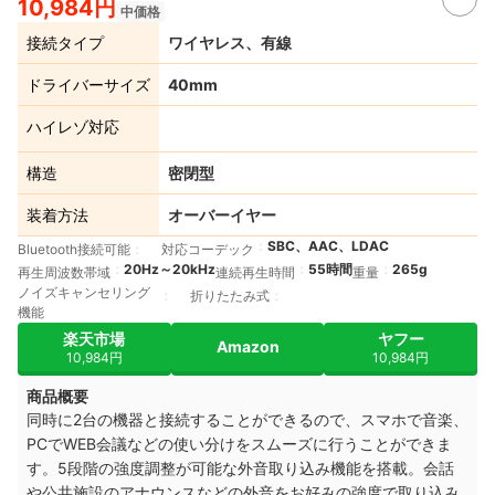
10,984円
中価格
接続タイプ
ワイヤレス、有線
ドライバーサイズ
40mm
ハイレゾ対応
構造
密閉型
装着方法
オーバーイヤー
SBC、AAC、LDAC
Bluetooth接続可能
対応コーデック
20Hz～20kHz
55時間
265g
再生周波数帯域
連続再生時間
重量
ノイズキャンセリング
折りたたみ式
機能
楽天市場
ヤフー
Amazon
10,984円
10,984円
商品概要
同時に2台の機器と接続することができるので、スマホで音楽、
PCでWEB会議などの使い分けをスムーズに行うことができま
す。5段階の強度調整が可能な外音取り込み機能を搭載。会話
や公共施設のアナウンスなどの外音をお好みの強度で取り込み