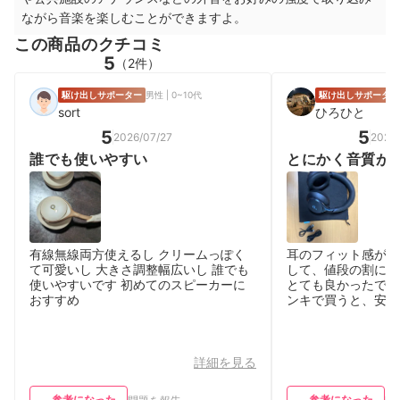
ながら音楽を楽しむことができますよ。
この商品のクチコミ
5
（2件）
駆け出しサポーター
男性 | 0~10代
駆け出しサポーター
sort
ひろひと
5
5
2026/07/27
2026/
誰でも使いやすい
とにかく音質が
有線無線両方使えるし クリームっぽく
耳のフィット感がと
て可愛いし 大きさ調整幅広いし 誰でも
して、値段の割にと
使いやすいです 初めてのスピーカーに
とても良かったです
おすすめ
ンキで買うと、安く
詳細を見る
参考になった
参考になった