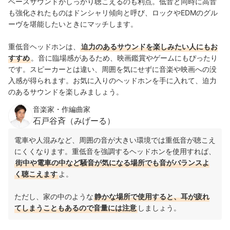
ベースサウンドがしっかり聴こえるのも利点。低音と同時に高音
も強化されたものはドンシャリ傾向と呼び、ロックやEDMのグル
ーヴを堪能したいときにマッチします。
重低音ヘッドホンは、
迫力のあるサウンドを楽しみたい人にもお
すすめ
。音に臨場感があるため、映画鑑賞やゲームにもぴったり
です。スピーカーとは違い、周囲を気にせずに音楽や映画への没
入感が得られます。お気に入りのヘッドホンを手に入れて、迫力
のあるサウンドを楽しみましょう。
音楽家・作編曲家
石戸谷斉（みげーる）
電車や人混みなど、周囲の音が大きい環境では重低音が聴こえ
にくくなります。重低音を強調するヘッドホンを使用すれば、
街中や電車の中など騒音が気になる場所でも音がバランスよ
く聴こえます
よ。
ただし、家の中のような
静かな場所で使用すると、耳が疲れ
てしまうこともあるので音量には注意
しましょう。