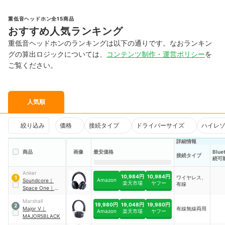
重低音ヘッドホン全15商品
おすすめ人気ランキング
重低音ヘッドホンのランキングは以下の通りです。なおランキン
グの算出ロジックについては、
コンテンツ制作・運営ポリシー
を
ご覧ください。
人気順
絞り込み
価格
接続タイプ
ドライバーサイズ
ハイレ
詳細情報
商品
画像
最安価格
Blue
接続タイプ
続可
Anker
10,984円
10,984円
ワイヤレス、
1
Amazon
Soundcore
｜
楽天市場
ヤフー
有線
Space One
｜
A3035011
Marshall
19,980円
19,048円
19,980円
2
Major V
｜
有線無線両用
Amazon
楽天市場
ヤフー
MAJOR5BLACK