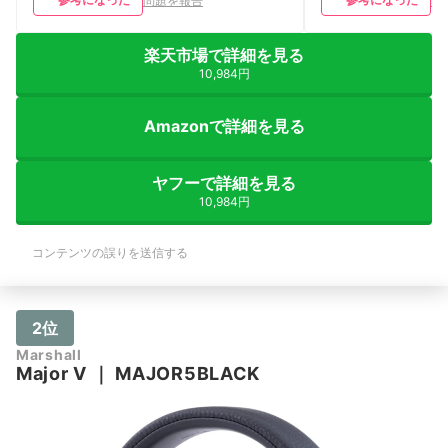
問題を報告
問
楽天市場で詳細を見る
10,984円
Amazonで詳細を見る
ヤフーで詳細を見る
10,984円
コンテンツの誤りを送信する
2位
Marshall
Major V
｜
MAJOR5BLACK