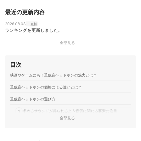
な知識を活かしてオーディオ・ビジュアル機器のガイド
を担当。「顧客のニーズを真摯に考えて提案する」をモ
最近の更新内容
ットーに、ユーザーに寄り添った企画・コンテンツ制作
を日々行っている。
原豪士（Goshi Hara）のプロフィール
2026.08.08
更新
ランキングを更新しました。
全部見る
目次
映画やゲームにも！重低音ヘッドホンの魅力とは？
重低音ヘッドホンの価格による違いとは？
重低音ヘッドホンの選び方
1
求めるサウンドが得られるよう音質に関わる要素に注目
全部見る
2
重視する音と使用シーンをふまえ、ハウジングの形を選ぼう
3
重視するポイントに合わせて接続方法・コーデックを選択