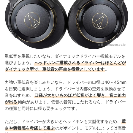
出典：
amazon.co.jp
重低音を重視したいなら、ダイナミックドライバー搭載モデルを
選びましょう。
ヘッドホンに搭載されるドライバーはほとんどが
ダイナミック型で、重低音の再生を得意としています
。
力強い重低音を楽しみたいなら、ドライバーの口径は40～45mm
を目安に選択しましょう。ドライバーは内部の空気を振動させて
音を出すため、
口径が大きいものほど低音がよく響き、音に迫力
が出る
傾向があります。低音の音質にこだわるなら、ドライバー
の種類と同時に口径も要チェックです。
ただし、ドライバーが大きいとヘッドホンも大型化するため、
重
さや装着感を考慮して選ぶ
のがポイント。
モデルによっては高音