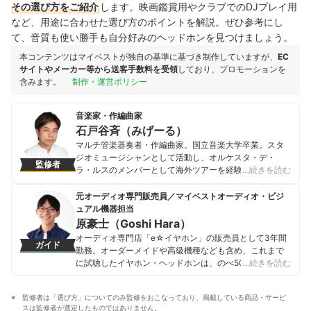
その選び方をご紹介
します。映画鑑賞用やクラブでのDJプレイ用
など、用途に合わせた選び方のポイントを解説。ぜひ参考にし
て、音質も使い勝手も自分好みのヘッドホンを見つけましょう。
本コンテンツはマイベストが独自の基準に基づき制作していますが、
EC
サイトやメーカー等から送客手数料を受領
しており、プロモーションを
含みます。
制作・運営ポリシー
音楽家・作編曲家
石戸谷斉（みげーる）
マルチ管楽器奏者・作編曲家。国立音楽大学卒業。スタ
ジオミュージシャンとして活動し、オルケスタ・デ・
監修者
ラ・ルスのメンバーとして海外ツアーを経験。さらに、
…続きを読む
SMAP・DREAMS COME TRUE・ポルノグラフィティな
ど多数の大物アーティストのツアーサポートを務める。
元オーディオ専門販売員／マイベストオーディオ・ビジ
愛媛国体応援ソング『えがおは君のためにある』や、ゲ
ュアル機器担当
ーム『ONE PIECE 海賊無双』などの作編曲も担当。現在
原豪士（Goshi Hara）
は、「みげーる」名義で吹奏楽の演奏やガジェットレビ
オーディオ専門店「e☆イヤホン」の販売員として3年間
ガイド
ュー系YouTuberとしても活動し、東京スクールオブミュ
勤務。オーダーメイドや高級機種なども含め、これまで
ージック＆ダンス専門学校の講師として後進育成にも携
に試聴したイヤホン・ヘッドホンは、のべ500種類を超
…続きを読む
わっている。
える。また、音楽や環境に合わせて11種類のイヤホン・
石戸谷斉（みげーる）のプロフィール
ヘッドホンを使い分けるほど、音には並々ならぬ情熱を
監修者は「選び方」についてのみ監修をおこなっており、掲載している商品・サービ
持っている。 その後、2023年にmybestへ入社し、豊富
スは監修者が選定したものではありません。