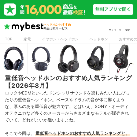
ヘッドホンおすすめ
商品比較サービス
マイページ
検索
TOP
家電
イヤホン・ヘッドホン
ヘッドホン
おすすめ
重低音ヘッドホンのおすすめ人気ランキング
【2026年8月】
ロックやEDMといったドンシャリサウンドを楽しみたい人にぴっ
たりの重低音ヘッドホン。ベースやドラムの音が体に響くよう
な、厚みのある重低音が魅力です。とはいえ、SONY・オーディ
オテクニカなど多くのメーカーからさまざまなモデルが販売され
ていて、どれがよいか迷いますよね。
そこで今回は、
重低音ヘッドホンのおすすめ人気ランキングと、