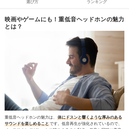
選び方
ランキング
4
使用する環境に適した機能性を確認しよう
映画やゲームにも！重低音ヘッドホンの魅力
5
快適に使えるよう装着タイプにもこだわろう
とは？
6
メーカーにも注目してお気に入りのモデルを探そう
重低音ヘッドホン全15商品おすすめ人気ランキング
重低音ヘッドホンはどこで買える？
メーカー別におすすめのヘッドホンをチェックしよう
▼ヘッドホンのカテゴリ一覧はこちら▼
重低音ヘッドホンの売れ筋ランキングもチェック！
重低音ヘッドホンの魅力は、
体にドスンと響くような厚みのある
サウンドを楽しめること
です。低音再生が強化されているので、