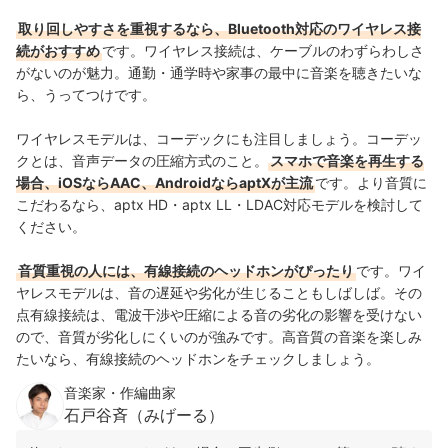
取り回しやすさを重視するなら、Bluetooth対応のワイヤレス接
続がおすすめ
です。ワイヤレス接続は、ケーブルのわずらわしさ
がない
のが魅力。通勤・通学時や家事の最中に音楽を聴きたいな
ら、うってつけです。
ワイヤレスモデルは、コーデックにも注目しましょう。コーデッ
クとは、音声データの圧縮方式のこと。
スマホで音楽を再生する
場合、iOSならAAC、AndroidならaptXが主流
です。より音質に
こだわるなら、aptx HD・aptx LL・LDAC対応モデルを検討して
ください。
音質重視の人には、有線接続のヘッドホンがぴったり
です。ワイ
ヤレスモデルは、音の遅延や劣化が生じることもしばしば。その
点有線接続は、電波干渉や圧縮による音の劣化の影響を受けない
ので、音質が劣化しにくいのが強みです。高音質の音楽を楽しみ
たいなら、有線接続のヘッドホンをチェックしましょう。
音楽家・作編曲家
石戸谷斉（みげーる）