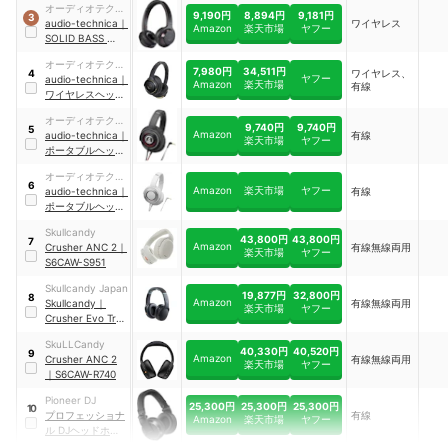
オーディオテクニ
9,190円
8,894円
9,181円
3
カ
audio-technica
｜
ワイヤレス
Amazon
楽天市場
ヤフー
SOLID BASS ワイ
ヤレスヘッドホン
オーディオテクニ
｜
ATH-WS330BT
7,980円
34,511円
ワイヤレス、
4
ヤフー
カ
audio-technica
｜
Amazon
楽天市場
有線
ワイヤレスヘッド
ホン
｜
ATH-
オーディオテクニ
WS660BT
9,740円
9,740円
5
Amazon
カ
audio-technica
｜
有線
楽天市場
ヤフー
ポータブルヘッド
ホン ATH-WS770
オーディオテクニ
6
Amazon
楽天市場
ヤフー
カ
audio-technica
｜
有線
ポータブルヘッド
ホン
｜
ATH-
Skullcandy
WS550-WH
43,800円
43,800円
7
Amazon
Crusher ANC 2
｜
有線無線両用
楽天市場
ヤフー
S6CAW-S951
Skullcandy Japan
19,877円
32,800円
8
Amazon
Skullcandy
｜
有線無線両用
楽天市場
ヤフー
Crusher Evo True
Black
｜
‎S6EVW-
SkuLLCandy
N740
40,330円
40,520円
9
Amazon
Crusher ANC 2
有線無線両用
楽天市場
ヤフー
｜
S6CAW-R740
Pioneer DJ
25,300円
25,300円
25,300円
10
プロフェッショナ
有線
Amazon
楽天市場
ヤフー
ル DJヘッドホン
｜
HDJ-X7