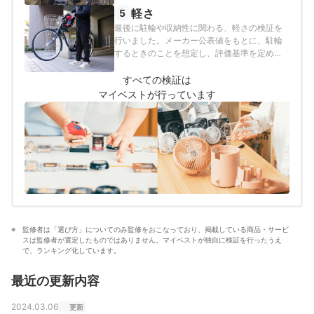
いて評価しています。子どもの乗せおろしの
軽さ
5
しやすさベルトの長さ調整のしやすさバック
最後に駐輪や収納性に関わる、軽さの検証を
ルへの着脱のしやすさ
行いました。メーカー公表値をもとに、駐輪
するときのことを想定し、評価基準を定めて
評価しています。
すべての検証は
マイベストが行っています
監修者は「選び方」についてのみ監修をおこなっており、掲載している商品・サービ
スは監修者が選定したものではありません。マイベストが独自に検証を行ったうえ
で、ランキング化しています。
最近の更新内容
2024.03.06
更新