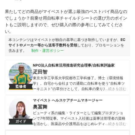
果たしてどの商品がマイベストが選ぶ最強のベストバイ商品なの
でしょうか？前乗せ用自転車チャイルドシートの選び方のポイン
トもご説明しますので、ぜひ購入の際の参考にしてみてくださ
い。
本コンテンツはマイベストが独自の基準に基づき制作していますが、
EC
サイトやメーカー等から送客手数料を受領
しており、プロモーションを
含みます。
制作・運営ポリシー
NPO法人自転車活用推進研究会理事/自転車評論家
疋田智
東京大学工学系大学院都市工学科修了。博士（環境情報
学）。自宅から会社までの通勤に自転車を使う“自転車ツ
監修者
ーキニスト”の草分けとして、自転車の乗り方、楽しみ
…続きを読む
方、自転車行政の形、理想的な都市交通のあり方などを
論ずる。著書『電動アシスト自転車を使いつくす本』
マイベスト へルスケアチームマネージャー
（東京書籍）『自転車生活の愉しみ』（朝日新聞出版）
奥冨舞
『ものぐさ自転車の悦楽』（マガジンハウス）など多
ビューティ系の編集・ライターとして編集プロダクショ
数。メールマガジン「疋田智の週刊自転車ツーキニス
ンで7年間従事。マイベスト入社後は薬事法管理者の資格
ガイド
ト」は、2006年のメルマガ・オブ・ザ・イヤー総合大賞
を活かし、医薬品や介護用品をはじめレディースインナ
…続きを読む
を受賞。
ーや寝具にいたるまで、1000商品以上に及ぶヘルスケア
疋田智のプロフィール
系の商材の検証に携わっている。