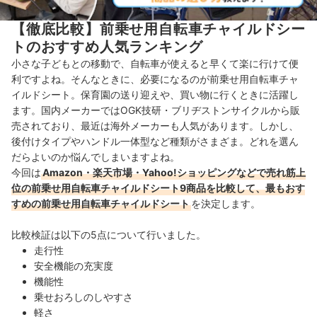
【徹底比較】前乗せ用自転車チャイルドシー
トのおすすめ人気ランキング
小さな子どもとの移動で、自転車が使えると早くて楽に行けて便
利ですよね。そんなときに、必要になるのが前乗せ用自転車チャ
イルドシート。保育園の送り迎えや、買い物に行くときに活躍し
ます。国内メーカーではOGK技研・ブリヂストンサイクルから販
売されており、最近は海外メーカーも人気があります。しかし、
後付けタイプやハンドル一体型など種類がさまざま。どれを選ん
だらよいのか悩んでしまいますよね。
今回は
Amazon・楽天市場・Yahoo!ショッピングなどで売れ筋上
位の前乗せ用自転車チャイルドシート9商品を比較して、最もおす
すめの前乗せ用自転車チャイルドシート
を決定します。
比較検証は以下の5点について行いました。
走行性
安全機能の充実度
機能性
乗せおろしのしやすさ
軽さ