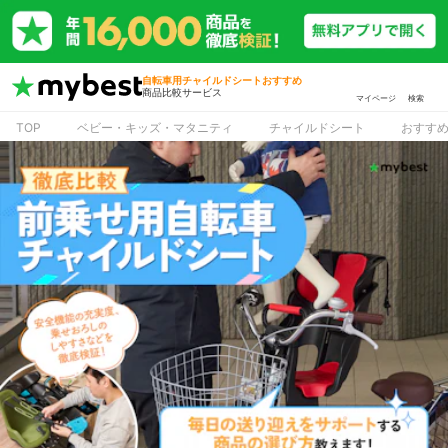
自転車用チャイルドシートおすすめ
商品比較サービス
マイページ
検索
TOP
ベビー・キッズ・マタニティ
チャイルドシート
おすす