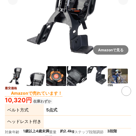
Amazonで見る
2+
最安価格
Amazonで売れています！
10,320円
在庫わずか
ベルト方式
5点式
ヘッドレスト付き
1歳以上4歳未満
約2.4kg
3段階
対象年齢
重量
ステップ段階調節