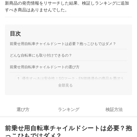
新商品の発売情報をリサーチした結果、検証しランキングに追加
すべき商品はありませんでした。
目次
前乗せ用自転車チャイルドシートは必要？抱っこひもではダメ？
どんな自転車にも取り付けできるの？
前乗せ用自転車チャイルドシートの選び方
1
優先すべきは安全性！SGマーク・EN規格適合の商品を選ぼう
全部見る
2
ヘッドレスト付き、しっかり固定の5点式ベルトがおすすめ
子どもの快適性も重要。ヘッドレスト・ステップは調節可能な
3
ものを
選び方
ランキング
検証方法
4
親の使いやすさも大事。走行性と乗せおろしを確認
前乗せ用自転車チャイルドシートは必要？抱
5
無理なく駐輪できるか確認。重さとサイズで選ぶことも
っこひもではダメ？