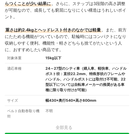
らつくことが少い結果に
。さらに、ステップは3段階の高さ調整
が可能なので、成長しても窮屈になりにくい構造はうれしいポイ
ント。
重さは約2.4kgとヘッドレスト付きのなかでは軽量
。また、前方
にたためる機能がついているので、駐輪時にはコンパクトになり
収納しやすく便利。機能性・軽さどちらも捨てがたいという人
に、おすすめしたい商品です。
対象体重
15kg以下
適応車種
24～27型のシティ車（婦人車、軽快車、ハンドル
ポスト径：直径22.2mm、特殊形状のフレームや
ハンドル、ハンドルポストには取付け不可能、22
型以下については自転車メーカーの推奨がある車
種に限り取り付けが可能）
サイズ
幅430×奥行540×高さ600mm
ベルト自動巻取り機
不明
能
全部見る