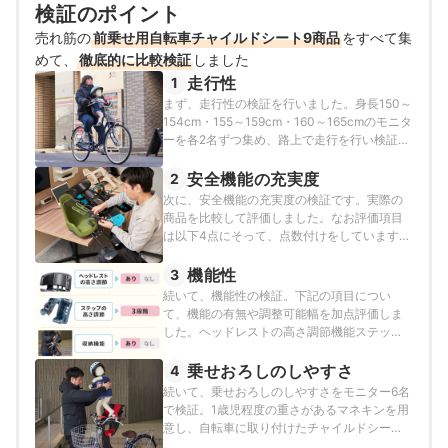
検証のポイント
奥冨舞のプロフィール
売れ筋の
前乗せ用自転車チャイルドシート9商品
をすべて集
めて、
徹底的に比較検証
しました
走行性
1
まず、走行性の検証を行いました。身長150～
154cm・155～159cm・160～165cmのモニタ
ーを各2名ずつ集め、路上で走行を行い検証。
チャイルドシートに1歳半相当の重さ、約9kg
のマネキンを乗せて走行します。漕ぎやす
安全機能の充実度
2
さ・視界性・バランスを崩さないかの3点を軸
次に、安全機能の充実度の検証です。実際の
に評価を行いました。自転車の種類と条件は
商品を比較して評価しました。なお評価項目
以下のとおりです。一般軽快車（ママチャ
は以下4点にそって、点数付けをしています。
リ）26インチ/内装3段変速を使用中間のギア2
ヘッドレストの有無ベルトの本数ハンドルの
に固定サドルの高さはモニターにあわせ調整
有無子どもが解除しにくい構造
機能性
3
し、各商品同じ高さで走行
続いて、機能性の検証。下記の項目につい
て、機能の有無や調整可能幅を加点評価しま
した。ヘッドレストの高さ調節機能ステップ
の段階調節数収納機能
乗せおろしのしやすさ
4
続いて、乗せおろしのしやすさをモニター6名
で検証。1歳児程度の重さがあるマネキンを用
意し、自転車に取り付けたチャイルドシート
に乗せおろしを行いました。下記の項目につ