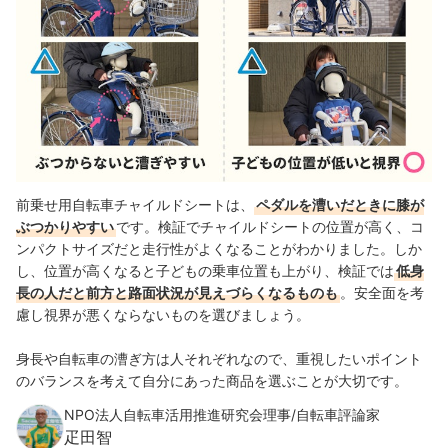
前乗せ用自転車チャイルドシートは、
ペダルを漕いだときに膝が
ぶつかりやすい
です。検証でチャイルドシートの位置が高く、コ
ンパクトサイズだと走行性がよくなることがわかりました。しか
し、位置が高くなると子どもの乗車位置も上がり、検証では
低身
長の人だと前方と路面状況が見えづらくなるものも
。安全面を考
慮し視界が悪くならないものを選びましょう。
身長や自転車の漕ぎ方は人それぞれなので、重視したいポイント
のバランスを考えて自分にあった商品を選ぶことが大切です。
NPO法人自転車活用推進研究会理事/自転車評論家
疋田智