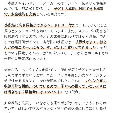
日本製チャイルドシートメーカーのオージーケー技研から販売さ
れている「FBC-011DX3」は、
子どもの成長に対応できる構造
で、安全機能も充実
している商品です。
多段階に高さ調整ができるヘッドレスト付き
で、しっかりとした
厚みとクッション性も備わっています。また、ステップの高さも3
段階調節可能なので、子どもの成長にあわせて細かく調節ができ
るのは高評価ポイント。走行性の検証では、
視界性がよく、ほと
んどのモニターがふらつかず、安定した走行ができました
。子ど
もの体を固定するベルトは5点式なので、しっかりとホールドされ
走行中は安定感があります。
乗せおろしのしやすさの検証では、座面が広く子どもの乗せおろ
しもまずまずといえます。また、バックル部分が大きくワンタッ
チで外せるボタンも、操作が簡単でした。さらに、
パタンと前に
収納可能な機能がついているので、子どもの乗っていないときに
は漕ぎやすく駐輪時にはコンパクト
になり便利。
安全機能が充実していながらも運転者が使いやすいように作られ
ていて、はじめて購入する人なら第一の選択肢にしてほしい商品