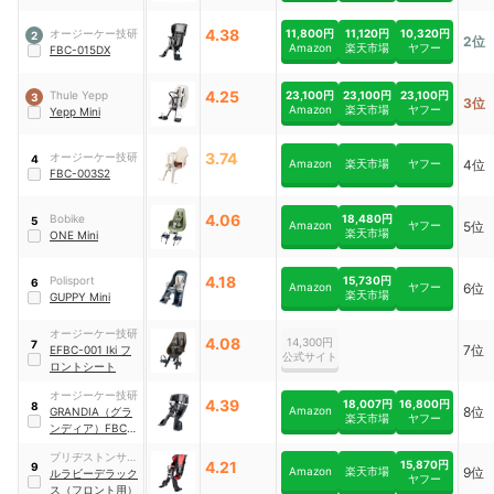
4.38
11,800円
11,120円
10,320円
オージーケー技研
2
2位
Amazon
楽天市場
ヤフー
FBC-015DX
4.25
23,100円
23,100円
23,100円
Thule Yepp
3
3位
Amazon
楽天市場
ヤフー
Yepp Mini
3.74
オージーケー技研
4
Amazon
楽天市場
ヤフー
4位
FBC-003S2
4.06
18,480円
Bobike
5
Amazon
ヤフー
5位
楽天市場
ONE Mini
4.18
15,730円
Polisport
6
Amazon
ヤフー
6位
楽天市場
GUPPY Mini
オージーケー技研
4.08
14,300円
7
7位
EFBC-001 Iki フ
公式サイト
ロントシート
オージーケー技研
4.39
18,007円
16,800円
8
Amazon
8位
GRANDIA（グラ
楽天市場
ヤフー
ンディア）FBC-
017DX2
ブリヂストンサイ
15,870円
4.21
9
Amazon
楽天市場
9位
クル
ルラビーデラック
ヤフー
ス（フロント用）