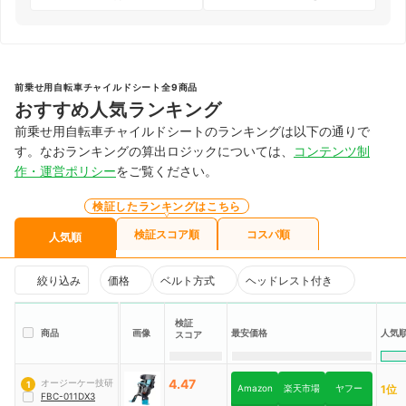
前乗せ用自転車チャイルドシート全9商品
おすすめ人気ランキング
前乗せ用自転車チャイルドシートのランキングは以下の通りで
す。なおランキングの算出ロジックについては、
コンテンツ制
作・運営ポリシー
をご覧ください。
検証したランキングはこちら
検証スコア順
コスパ順
人気順
絞り込み
価格
ベルト方式
ヘッドレスト付き
検証
人気
商品
画像
最安価格
スコア
4.47
オージーケー技研
1
Amazon
楽天市場
ヤフー
1位
FBC-011DX3