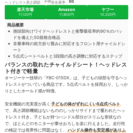
不明
SG
ヘッドレスト高さ調節
安全基準
楽天市場
Amazon
ヤフー
11,120円
11,800円
10,320円
商品概要
側頭部向けワイドヘッドレストと衝撃吸収率約90％のパッ
ドを備えたSG規格合格品
非乗車時の前方折り畳みに対応するフロント用チャイルドシ
ート
5点式シートベルトと3段階の高さ調整に対応するステップ
バランスの取れたチャイルドシート！ヘッドレス
ト付きで軽量
オージーケー技研の「FBC-015DX」は、子どもの頭部を守るヘッ
ドレストがついている商品です。5点式ベルトを採用おり、しっか
りとしたホールド感が特徴。
安全機能の充実度が高く
子どもの体がずれにくい5点式ベルト
で、高さ調節機能はないもののしっかりサイドまで覆われたヘッ
ドレスト付き。子どもが持つハンドル部分がスリムな形状なの
で、ほとんどのモニターが乗せおろしを楽に行えました。走行性
の検証では視界性に問題はなく、
ハンドル操作も安定感がありふ