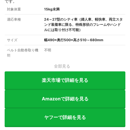
です。
対象体重
15kg未満
適応車種
24～27型のシティ車（婦人車、軽快車、両立スタ
ンド装着車に限る、特殊形状のフレームやハンド
ルには取り付け不可能）
サイズ
幅490×奥行500×高さ510～680mm
ベルト自動巻取り機
不明
能
全部見る
楽天市場で詳細を見る
Amazonで詳細を見る
ヤフーで詳細を見る