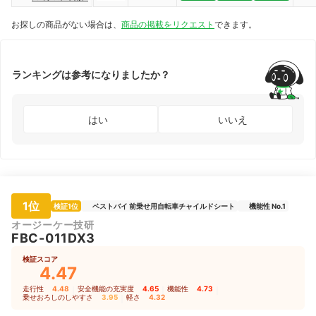
お探しの商品がない場合は、
商品の掲載をリクエスト
できます。
ランキングは参考になりましたか？
はい
いいえ
1位
検証1位
ベストバイ 前乗せ用自転車チャイルドシート
機能性 No.1
オージーケー技研
FBC-011DX3
検証スコア
4.47
走行性
4.48
｜
安全機能の充実度
4.65
｜
機能性
4.73
｜
乗せおろしのしやすさ
3.95
｜
軽さ
4.32