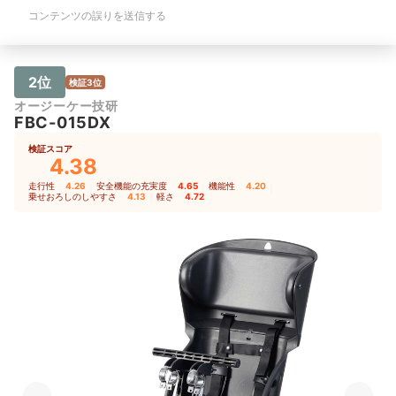
コンテンツの誤りを送信する
2位
検証3位
オージーケー技研
FBC-015DX
検証スコア
4.38
走行性
4.26
｜
安全機能の充実度
4.65
｜
機能性
4.20
｜
乗せおろしのしやすさ
4.13
｜
軽さ
4.72