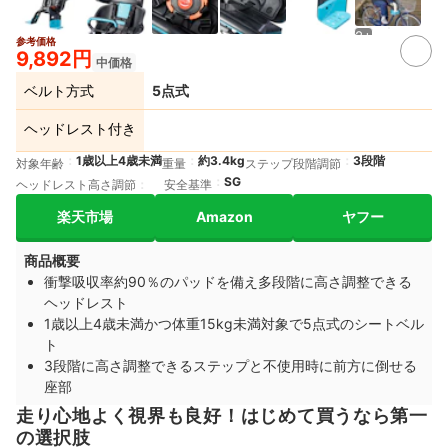
2+
参考価格
9,892円
中価格
ベルト方式
5点式
ヘッドレスト付き
1歳以上4歳未満
約3.4kg
3段階
対象年齢
重量
ステップ段階調節
SG
ヘッドレスト高さ調節
安全基準
楽天市場
Amazon
ヤフー
商品概要
衝撃吸収率約90％のパッドを備え多段階に高さ調整できる
ヘッドレスト
1歳以上4歳未満かつ体重15kg未満対象で5点式のシートベル
ト
3段階に高さ調整できるステップと不使用時に前方に倒せる
座部
走り心地よく視界も良好！はじめて買うなら第一
の選択肢