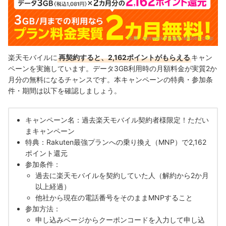
出典：
network.mobile.rakuten.co.jp
楽天モバイルに
再契約すると、2,162ポイントがもらえる
キャン
ペーンを実施しています。データ3GB利用時の月額料金が実質2か
月分の無料になるチャンスです。本キャンペーンの特典・参加条
件・期間は以下を確認しましょう。
キャンペーン名：過去楽天モバイル契約者様限定！ただい
まキャンペーン
特典：Rakuten最強プランへの乗り換え（MNP）で2,162
ポイント還元
参加条件：
過去に楽天モバイルを契約していた人（解約から2か月
以上経過）
他社から現在の電話番号をそのままMNPすること
参加方法：
申し込みページからクーポンコードを入力して申し込