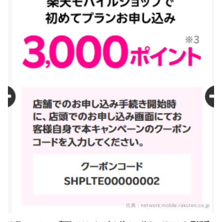
出典：
network.mobile.rakuten.co.jp