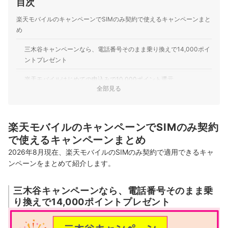
目次
楽天モバイルのキャンペーンでSIMのみ契約で使えるキャンペーンまと
め
三木谷キャンペーンなら、電話番号そのまま乗り換えで14,000ポイ
ントプレゼント
楽天モバイルはじめての申込みで10,000ポイント還元
全部見る
65歳以上はプラン料金が実質1年間無料になる
楽天モバイルショップで申込み後、楽天市場で買い物すると1,000ポ
楽天モバイルのキャンペーンでSIMのみ契約
イント付与
で使えるキャンペーンまとめ
楽天銀行利用中なら乗り換えまたは新規契約で3,000ポイントプレ
2026
年8月現在、楽天モバイルのSIMのみ契約で適用できるキャ
ゼント！
ンペーンをまとめて紹介します。
楽天モバイルに再契約するとプラン料金実質2か月無料
三木谷キャンペーンなら、電話番号そのまま乗
楽天モバイル店舗限定！新規申し込みで3,000ポイントプレゼント
り換えで14,000ポイントプレゼント
Rakuten最強U-NEXT契約でUber One1年無料+5,000ポイントもら
える