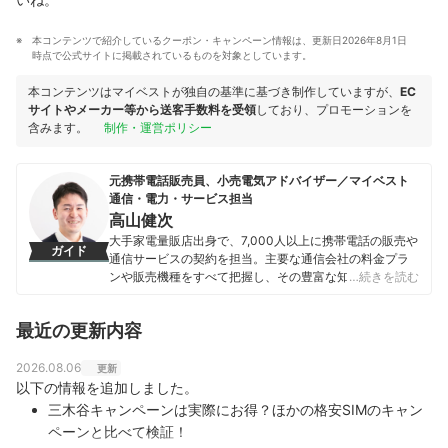
本コンテンツで紹介しているクーポン・キャンペーン情報は、更新日2026年8月1日
時点で公式サイトに掲載されているものを対象としています。
本コンテンツはマイベストが独自の基準に基づき制作していますが、
EC
サイトやメーカー等から送客手数料を受領
しており、プロモーションを
含みます。
制作・運営ポリシー
元携帯電話販売員、小売電気アドバイザー／マイベスト
通信・電力・サービス担当
高山健次
大手家電量販店出身で、7,000人以上に携帯電話の販売や
ガイド
通信サービスの契約を担当。主要な通信会社の料金プラ
ンや販売機種をすべて把握し、その豊富な知識で店舗販
…続きを読む
売ランキングにおいて個人表彰もされている。 その後マ
イベストに入社、携帯電話や光ファイバー回線キャリ
最近の更新内容
ア・インターネットプロバイダーなどの通信会社を専門
に担当しており、格安SIMやホームルーターを実際に回線
契約し各社の料金プランや通信速度の比較を行うととも
2026.08.06
更新
に、モバイルだけでなく10社以上の戸建て・マンション
以下の情報を追加しました。
向けの光回線の通信速度・速度制限も調査している。 ま
三木谷キャンペーンは実際にお得？ほかの格安SIMのキャン
た通信サービスだけでなく、ファイナンシャルプランナ
ペーンと比べて検証！
ーの視点含めて電気代など固定費支出見直しのガイドも