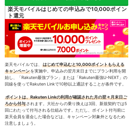
三木谷キャンペーンは実際にお得？ほかの格安SIMのキャンペーンと比
楽天モバイルはじめての申込みで10,000ポイン
べて検証！
ト還元
新規契約で選ぶなら三木谷キャンペーンがおすすめ
乗り換えの還元額で上回る他社もあるが、月々の料金の安さで三木
谷キャンペーンが有利
過去に契約していた「出戻り」でも三木谷キャンペーンなら特典の
出典：
network.mobile.rakuten.co.jp
対象
楽天モバイルでは、
はじめて申込むと10,000ポイントもらえる
楽天モバイルでキャンペーンを利用する際の注意点
キャンペーン
を実施中。
申込みの翌月末日までにプラン利用を開
始し、「Rakuten最強プラン」または
「Rakuten最強U-NEXT」の
楽天モバイルのキャンペーンは併用可のものと併用不可のものがあ
回線を使ってRakuten Linkで10秒以上通話することが条件です。
る
Rakuten Linkでの通話が適用条件に含まれているキャンペーンが多
ポイントは、Rakuten Linkの利用が確認された月の翌々月末日ご
い
ろから付与
されます。大社からの乗り換えは3回、新規契約では5
回にわたって付与される仕組みです。
ただし、ポイント付与前に
楽天モバイルのキャンペーンで付与されるポイントには有効期間が
楽天会員を退会した場合などは、キャンペーン対象外となるため
ある
注意しましょう。
楽天モバイルのキャンペーン実施中に内容が変わる場合がある