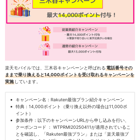
楽天モバイルのキャンペーンでSIM＋iPhone契約で使えるキャンペー
ンまとめ
Rakuten最強プラン契約とiPhone対象製品のご購入で20,000円割引
キャンペーン
はじめての申込み＆対象iPhone購入で6,000ポイント還元
iPhone 16e・iPhone 17eが実質月々1円で買える
楽天モバイルでは、三木谷キャンペーンと呼ばれる
電話番号その
楽天モバイルのキャンペーンでSIM＋Androidスマホ機種変更で使える
ままで乗り換えると14,000ポイントを受け取れるキャンペーンを
キャンペーンまとめ
実施
しています。
他社から乗り換え＆楽天モバイルにはじめて申込み＆対象Androidス
マホ購入で10,000ポイント付与キャンペーン
キャンペーン名：Rakuten最強プラン紹介キャンペーン
特典：14,000ポイント（乗り換え以外の場合は11,000ポ
楽天モバイルに乗り換え＋対象端末の購入で1円～スマホが機種変更
イント）
できるキャンペーン
参加条件：以下のキャンペーンURLから申し込みを行い、
クーポンコード ： WTPRMI20250411が適用されているこ
楽天モバイルへの乗り換えと対象機種の購入で最大23,000ポイント
とを確認し、「Rakuten最強プラン」または「楽天最強プ
還元キャンペーン