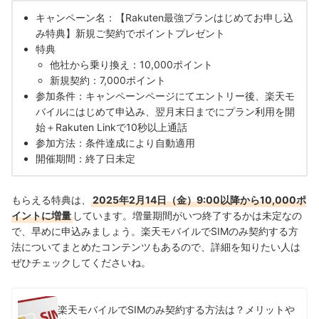
キャンペーン名：【Rakuten最強プランはじめてお申し込
特典の付与には数か月かかる場合が多い
み特典】新規ご契約でポイントプレゼント
特典
楽天モバイルのキャンペーンの申込方法
他社から乗り換え：10,000ポイント
ステップ1.購入するスマホを選択または手持ちの端末の対応確認
新規契約：7,000ポイント
参加条件：キャンペーンページにてエントリー後、楽天モ
ステップ2.楽天モバイルと端末（希望者のみ）の申込み
バイルにはじめて申込み、翌月末日までにプラン利用を開
始＋Rakuten Linkで10秒以上通話
ステップ3.楽天モバイルのキャンペーンページをもとに条件達成
参加方法：条件達成により自動適用
ステップ4.楽天モバイルのキャンペーン特典の受け取り
開催期間：終了日未定
楽天モバイルのキャンペーンに関するよくある質問
もらえる特典は、
2025年2月14日（金）9:00以降から10,000ポ
楽天モバイルのキャンペーンの適用条件を満たしているかを確認す
イントに増量
しています。増量期間がいつ終了するかは未定なの
る方法は？
で、早めに申込みましょう。楽天モバイルでSIMのみ契約する方
法についてまとめたコンテンツもあるので、詳細を知りたい人は
キャンペーンのポイントが付与されない？いつ付与されたかを確認
ぜひチェックしてくださいね。
する方法は？
楽天モバイル2回線目の契約でもキャンペーンは適用される？
楽天モバイルでSIMのみ契約する方法は？メリットや