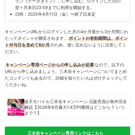
ラン（データタイプ）」に申し込む。ログインした日の
楽天モバイルユーザーは楽天市場で毎日ポイント5倍！
翌々月末日23:59までに利用を開始する。
日時：2025年4月11日（金）〜終了日未定
楽天モバイルのキャンペーンで、楽天市場で端末のみを購入する際に使
えるキャンペーンまとめ
キャンペーンURLからログインした月の4か月後から3か月間にわ
買い替え超トクプログラム
たってポイントが贈呈されます。
ポイントの有効期間は、ポイン
ト付与日を含めて6か月
のため、使い忘れないように注意してく
【楽天市場】スマホSELECTION
ださい。
楽天モバイルのキャンペーンで契約中に使えるものまとめ
キャンペーン専用ページからの申し込みが必要
なので、以下の
エンタメコンテンツをお得に楽しめるキャンペーン
URLから申し込みましょう。三木谷キャンペーンについてまとめ
たコンテンツもあるので、詳細を知りたい人はぜひチェックして
楽天関連サービスをお得に利用できるキャンペーン
くださいね。
楽天モバイル紹介キャンペーン
楽天モバイル三木谷キャンペーン 元販売員が条件完全
そのほかのお得なキャンペーン
解説【2026年8月最大1.4万Pt獲得はどこから？ いつ
まで？】
はじめて3GB・20GBのデータ利用でポイントがもらえる
テザリング利用で100ポイントプレゼント
三木谷キャンペーン専用リンクはこちら