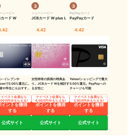
3
3
ーシービー
ジェーシービー
PayPayカード
ト
Bカード W
JCBカード W plus L
PayPayカード
4.42
4.42
4.42
ン‐イレブンや
女性特有の疾病の特典あ
Yahoo!ショッピングで最大
azonで2.00%還元に。
り。JCBカード Wを検討す
5.00%還元。PayPayへの
者や学生にもおすすめ
る女性に
チャージも可能
枚（※2）
マイベスト会員なら
マイベスト会員なら
マイベスト会員なら
,000円分もらえる!
4,000円分もらえる!
2,500円分もらえる!
ポイントを獲得
ポイントを獲得
ポイントを獲得
する
する
する
公式サイト
公式サイト
公式サイト