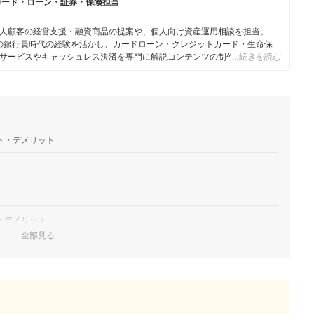
カード・ローン・証券・保険担当
人顧客の経営支援・融資商品の提案や、個人向け資産運用相談を担当。
身の銀行員時代の経験を活かし、カードローン・クレジットカード・生命保
サービスやキャッシュレス決済を専門に解説コンテンツの制作を統括す
…続きを読む
スで借入や投資への疑問や基礎知識に関する連載も担当している。
ト・デメリット
・デメリット
全部見る
進める理由