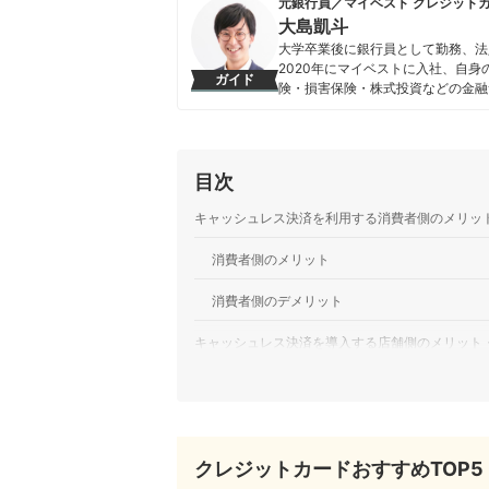
元銀行員／マイベスト クレジット
大島凱斗
大学卒業後に銀行員として勤務、法
2020年にマイベストに入社、自
ガイド
険・損害保険・株式投資などの金融
る。 また、Yahoo!ファイナン
大島凱斗のプロフィール
目次
キャッシュレス決済を利用する消費者側のメリッ
消費者側のメリット
消費者側のデメリット
キャッシュレス決済を導入する店舗側のメリット
店舗側のメリット
店舗側のデメリット
クレジットカードおすすめTOP5
デメリットがあっても政府がキャッシュレス化を