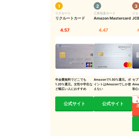
キャッシュレス決済の種類別に特徴を紹介
1
2
3
リクルート
三井住友カード
ジェ
クレジットカードの特徴とメリット・デメリッ
リクルートカード
Amazon Mastercard
JC
デビットカードの特徴とメリット・デメリット
4.57
4.47
電子マネーの特徴とメリット・デメリット
QRコード決済の特徴とメリット・デメリット
年会費無料でどこでも
Amazonで1.50%還元。ポ
セブ
1.20%還元。女性や学生な
イントはAmazonでしか使
Am
ど幅広い人におすすめ
えない
初心
の1
4
公式サイト
公式サイト