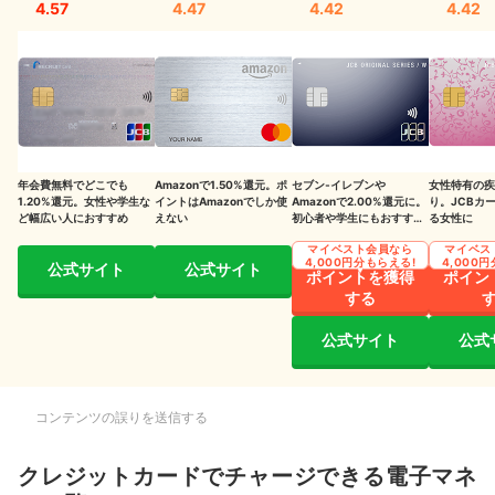
電子マネーにクレジットカードでチャージするメリット
4.57
4.47
4.42
4.42
使いすぎを防げる
ポイントが貯まるサービスもある
クレジットカードでチャージはできないが、紐づけて決済できる電子マ
ネーもある
年会費無料でどこでも
Amazonで1.50%還元。ポ
セブン‐イレブンや
女性特有の疾
電子マネーを選ぶときは、そのほかのサービスも比較しよう
1.20%還元。女性や学生な
イントはAmazonでしか使
Amazonで2.00%還元に。
り。JCBカ
ど幅広い人におすすめ
えない
初心者や学生にもおすすめ
る女性に
の1枚（※2）
マイベスト会員なら
マイベス
4,000円分もらえる!
4,000
公式サイト
公式サイト
ポイントを獲得
ポイン
する
公式サイト
公式
コンテンツの誤りを送信する
クレジットカードでチャージできる電子マネ