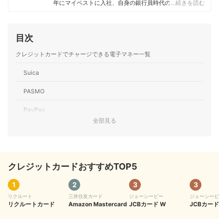
年にマイベストに入社、自身の銀行員時代の経験を活か
…続きを読む
し、カードローン・クレジットカード・生命保険・損害
保険・株式投資などの金融サービスやキャッシュレス決
済を専門に解説コンテンツの制作を統括する。 また、
目次
Yahoo!ファイナンスで借入や投資への疑問や基礎知識に
関する連載も担当している。
クレジットカードでチャージできる電子マネー一覧
大島凱斗のプロフィール
Suica
PASMO
PayPay
全部見る
nanaco
waon
クレジットカードおすすめTOP5
au PAY
楽天Edy
1
2
3
3
リクルート
三井住友カード
ジェーシービー
ジェーシービ
majica
リクルートカード
Amazon Mastercard
JCBカード W
JCBカード 