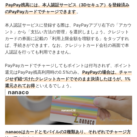
PayPay残高には、本人認証サービス（3Dセキュア）を登録済み
のPayPayカードでチャージできます
。
本人認証サービスに登録する際は、
PayPayアプリ右下の「アカウ
ント」から「支払い方法の管理」を選択しましょう。クレジット
カードの券面に記載の「利用上限金額を増額する」をタップすれ
ば、手続きができます。なお、クレジットカード会社の画面で本
人認証を行っても利用できません。
PayPayカードでチャージしてもポイントは付与されず、ポイント
還元はPayPay残高利用時の0.5%のみ。
PayPayの場合は、チャー
ジせず紐づけた
クレジットカード
でそのまま決済したほうが、1%
還元されてお得
といえるでしょう。
nanaco
出典：
nanaco-net.jp
nanacoはカードとモバイルの2種類あり、それぞれでチャージ方