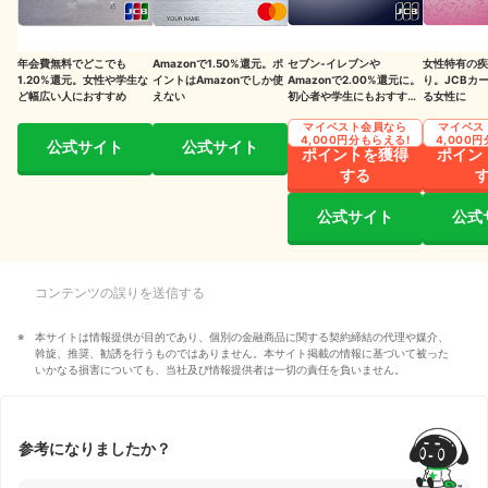
年会費無料でどこでも
Amazonで1.50%還元。ポ
セブン‐イレブンや
女性特有の疾
1.20%還元。女性や学生な
イントはAmazonでしか使
Amazonで2.00%還元に。
り。JCBカ
ど幅広い人におすすめ
えない
初心者や学生にもおすすめ
る女性に
の1枚（※2）
マイベスト会員なら
マイベス
4,000円分もらえる!
4,000
公式サイト
公式サイト
ポイントを獲得
ポイン
する
公式サイト
公式
コンテンツの誤りを送信する
本サイトは情報提供が目的であり、個別の金融商品に関する契約締結の代理や媒介、
斡旋、推奨、勧誘を行うものではありません。本サイト掲載の情報に基づいて被った
いかなる損害についても、当社及び情報提供者は一切の責任を負いません。
参考になりましたか？