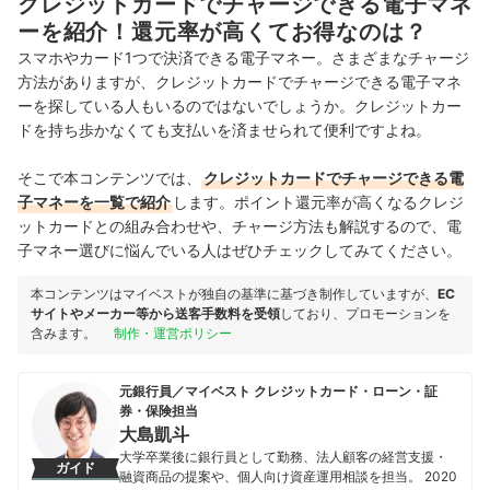
クレジットカードでチャージできる電子マネ
ーを紹介！還元率が高くてお得なのは？
スマホやカード1つで決済できる電子マネー。さまざまなチャージ
方法がありますが、クレジットカードでチャージできる電子マネ
ーを探している人もいるのではないでしょうか。クレジットカー
ドを持ち歩かなくても支払いを済ませられて便利ですよね。
そこで本コンテンツでは、
クレジットカードでチャージできる電
子マネーを一覧で紹介
します。ポイント還元率が高くなるクレジ
ットカードとの組み合わせや、チャージ方法も解説するので、電
子マネー選びに悩んでいる人はぜひチェックしてみてください。
本コンテンツはマイベストが独自の基準に基づき制作していますが、
EC
サイトやメーカー等から送客手数料を受領
しており、プロモーションを
含みます。
制作・運営ポリシー
元銀行員／マイベスト クレジットカード・ローン・証
券・保険担当
大島凱斗
大学卒業後に銀行員として勤務、法人顧客の経営支援・
ガイド
融資商品の提案や、個人向け資産運用相談を担当。 2020