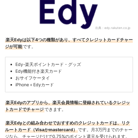
出典：
edy.rakuten.co.jp
楽天Edyは以下4つの種類があり、すべて
クレジットカード
チャー
ジが可能
です。
Edy-楽天ポイントカード・
グッズ
Edy機能付き楽天カード
おサイフケータイ
iPhone＋Edyカード
楽天Edyのアプリから、楽天会員情報に登録されている
クレジッ
トカード
でチャージ
できます。
楽天Edyとの組み合わせでおすすめの
クレジットカード
は、リク
ルートカード（Visaかmastercard）
です。月3万円までのチャー
ジなら、チャージだけで0.75%のポイント還元を受けられます。