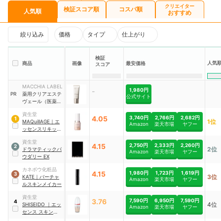
クリエイター
検証スコア順
コスパ順
人気順
おすすめ
絞り込み
価格
タイプ
仕上がり
検証
人気
商品
画像
最安価格
スコア
MACCHIA LABEL
-
1,980円
PR
薬用クリアエステ
公式サイト
ヴェール（医薬部
外品）
資生堂
4.05
3,740円
2,766円
2,682円
1
1位
MAQuillAGE
｜
エ
Amazon
楽天市場
ヤフー
ッセンスリキッド
EX
資生堂
4.15
2,750円
2,333円
2,260円
2
2位
ドラマティックパ
Amazon
楽天市場
ヤフー
ウダリー EX
カネボウ化粧品
4.15
1,980円
1,723円
1,619円
3
3位
KATE
｜
バーチャ
Amazon
楽天市場
ヤフー
ルスキンメイカー
資生堂
3.76
7,590円
6,950円
7,590円
4
4位
SHISEIDO
｜
エッ
Amazon
楽天市場
ヤフー
センス スキングロ
ウ ファンデーショ