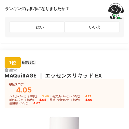
ランキングは参考になりましたか？
はい
いいえ
1位
検証39位
資生堂
MAQuillAGE
｜
エッセンスリキッド EX
検証スコア
4.05
シミカバー力（50代）
3.46
｜
毛穴カバー力（50代）
4.13
｜
崩れにくさ（50代）
4.64
｜
厚塗り感のなさ（50代）
4.60
｜
使用感（50代）
4.67