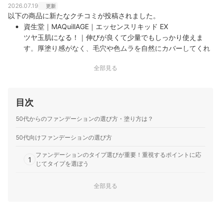
2026.07.19
更新
以下の商品に新たなクチコミが投稿されました。
資生堂｜MAQuillAGE｜エッセンスリキッド EX
ツヤ玉肌になる！｜伸びが良くて少量でもしっかり使えま
す。厚塗り感がなく、毛穴や色ムラを自然にカバーしてくれ
るので、仕上がりがとてもきれいです。乾燥しにくく、時間
全部見る
が経ってもツヤ感が続くのも嬉しいポイント。ナチュラルな
仕上がりが好きな方におすすめです！
目次
50代からのファンデーションの選び方・塗り方は？
50代向けファンデーションの選び方
ファンデーションのタイプ選びが重要！重視するポイントに応
1
じてタイプを選ぼう
50代向けファンデーション全50商品おすすめ人気ランキング
全部見る
売れ筋の人気50代向けファンデーション全50商品を徹底比較！
自然に仕上げるには色選びも重要！フェイスラインの色を参考に選んで