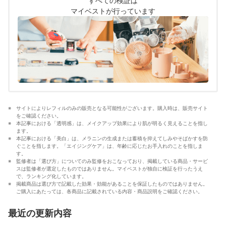
すべての検証は
マイベストが行っています
サイトによりレフィルのみの販売となる可能性がございます。購入時は、販売サイト
をご確認ください。
本記事における「透明感」は、メイクアップ効果により肌が明るく見えることを指し
ます。
本記事における「美白」は、メラニンの生成または蓄積を抑えてしみやそばかすを防
ぐことを指します。「エイジングケア」は、年齢に応じたお手入れのことを指しま
す。
監修者は「選び方」についてのみ監修をおこなっており、掲載している商品・サービ
スは監修者が選定したものではありません。マイベストが独自に検証を行ったうえ
で、ランキング化しています。
掲載商品は選び方で記載した効果・効能があることを保証したものではありません。
ご購入にあたっては、各商品に記載されている内容・商品説明をご確認ください。
最近の更新内容