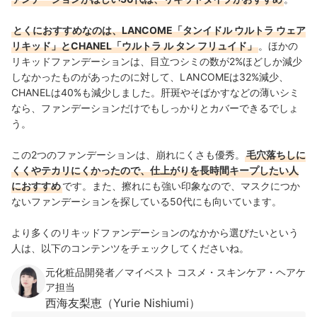
とくにおすすめなのは、LANCOME「
タンイドル ウルトラ ウェア
リキッド
」とCHANEL「
ウルトラ ル タン フリュイド
」
。ほかの
リキッドファンデーションは、目立つシミの数が2%ほどしか減少
しなかったものがあったのに対して、LANCOMEは32%減少、
CHANELは40%も減少しました。肝斑やそばかすなどの薄いシミ
なら、ファンデーションだけでもしっかりとカバーできるでしょ
う。
この2つのファンデーションは、崩れにくさも優秀。
毛穴落ちしに
くくやテカリにくかったので、仕上がりを長時間キープしたい人
におすすめ
です。また、擦れにも強い印象なので、マスクにつか
ないファンデーションを探している50代にも向いています。
より多くのリキッドファンデーションのなかから選びたいという
人は、以下のコンテンツをチェックしてくださいね。
元化粧品開発者／マイベスト コスメ・スキンケア・ヘアケ
ア担当
西海友梨恵（Yurie Nishiumi）