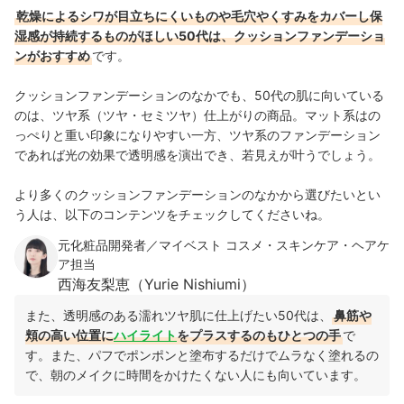
乾燥によるシワが目立ちにくいものや毛穴やくすみをカバーし保
湿感が持続するものがほしい50代は、クッションファンデーショ
ンがおすすめ
です。
クッションファンデーションのなかでも、50代の肌に向いている
のは、ツヤ系（ツヤ・セミツヤ）仕上がりの商品。マット系はの
っぺりと重い印象になりやすい一方、ツヤ系のファンデーション
であれば光の効果で透明感を演出でき、若見えが叶うでしょう。
より多くのクッションファンデーションのなかから選びたいとい
う人は、以下のコンテンツをチェックしてくださいね。
元化粧品開発者／マイベスト コスメ・スキンケア・ヘアケ
ア担当
西海友梨恵（Yurie Nishiumi）
また、透明感のある濡れツヤ肌に仕上げたい50代は、
鼻筋や
頬の高い位置に
ハイライト
をプラスするのもひとつの手
で
す。
また、パフでポンポンと塗布するだけでムラなく塗れるの
で、朝のメイクに時間をかけたくない人にも向いています。