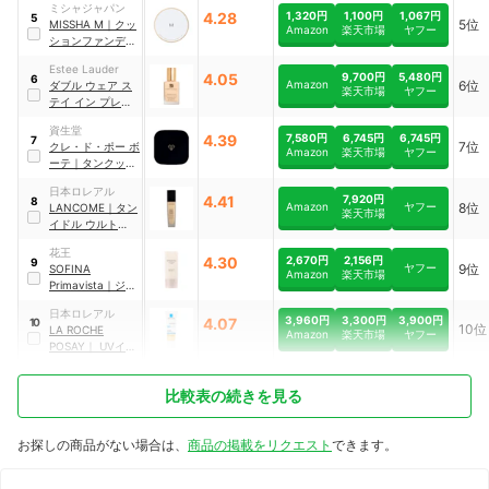
ミシャジャパン
ン
4.28
1,320円
1,100円
1,067円
5
5位
MISSHA
M
｜
クッ
Amazon
楽天市場
ヤフー
ションファンデー
ション モイスチャ
Estee Lauder
ー
4.05
9,700円
5,480円
6
Amazon
6位
ダブル ウェア ス
楽天市場
ヤフー
テイ イン プレイ
ス メークアップ
資生堂
4.39
7,580円
6,745円
6,745円
7
7位
クレ・ド・ポー ボ
Amazon
楽天市場
ヤフー
ーテ
｜
タンクッシ
ョンエクラ ルミヌ
日本ロレアル
4.41
7,920円
8
Amazon
ヤフー
8位
LANCOME
｜
タン
楽天市場
イドル ウルトラ
ウェア リキッド
花王
4.30
2,670円
2,156円
9
ヤフー
9位
SOFINA
Amazon
楽天市場
Primavista
｜
ジャ
ストワン フィニッ
日本ロレアル
シュ
3,960円
3,300円
3,900円
4.07
10
10位
LA ROCHE
Amazon
楽天市場
ヤフー
POSAY
｜
UVイデ
ア XL プロテクシ
ョンBB
比較表の続きを見る
お探しの商品がない場合は、
商品の掲載をリクエスト
できます。