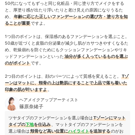
50代になってもずっと同じ化粧品・同じ塗り方でメイクをする
と、厚塗り感が出たり浮いたりと老け見えの原因になりうるた
め、
年齢に応じた正しいファンデーションの選び方・塗り方を知
ることが重要
ですよ。
1つ目のポイントは、保湿感のあるファンデーションを選ぶこと。
50歳が近づくと皮脂の分泌量が減少し肌がカサつきやすくなるた
め、乾燥崩れを防ぐためにもクッションファンデーションやリキ
ッドファンデーションといった
油分が多く入っているものを選ぶ
のがポイント
です。
2つ目のポイントは、顔のパーツによって質感を変えること。
Tゾ
ーンはマットに、頬骨の上は艶肌にすることで上品で落ち着いた
印象の肌が叶いますよ
。
ヘアメイクアップアーティスト
篠原奈緒子
ツヤタイプのファンデーションを選ぶ場合は
Tゾーンにマット
タイプの
下地
を仕込み
、マットタイプのファンデーションを
選ぶ場合は
頬骨など高い位置に
ハイライト
を追加する
のがお