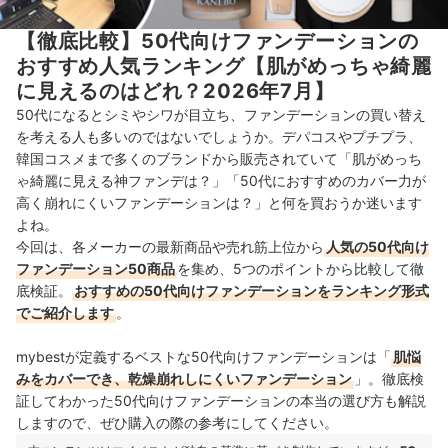
【徹底比較】50代向けファンデーションの
おすすめ人気ランキング【肌がめっちゃ綺麗
に見えるのはどれ？2026年7月】
50代になるとシミやシワが目立ち、ファンデーションの買い替え
を考える人も多いのではないでしょうか。デパコスやプチプラ、
韓国コスメまで多くのブランドから販売されていて「肌がめっち
ゃ綺麗に見える神ファンデは？」「50代におすすめのカバー力が
高く崩れにくいファンデーションは？」と何を買おうか迷います
よね。
今回は、各メーカーの最新商品や売れ筋上位から
人気の50代向け
ファンデーション50商品
を集め、5つのポイントから比較して徹
底検証。
おすすめの50代向けファンデーションをランキング形式
でご紹介します
。
mybestが定義するベストな50代向けファンデーションは「
肌悩
みをカバーでき、乾燥崩れしにくいファンデーション
」。徹底検
証してわかった50代向けファンデーションの本当の選び方も解説
しますので、ぜひ購入の際の参考にしてください。