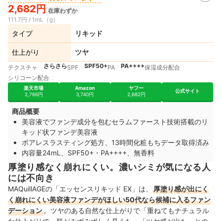
2,682円
在庫わずか
111.7円 / 1mL（g）
タイプ
リキッド
仕上がり
ツヤ
さらさら
SPF50+
PA++++
テクスチャ
SPF
PA
保湿成分配合
シリコーン配合
楽天市場
Amazon
ヤフー
公式サイト
2,766円
3,740円
2,682円
商品概要
美容液でファンデ成分を包むセラムファースト技術搭載のリ
キッド状ファンデ美容液
ポアレスラスティング処方、13時間化粧もちデータ取得済み
内容量24mL、SPF50+・PA++++、無香料
厚塗り感なく崩れにくい。濃いシミが気になる人
には不向き
MAQuillAGE
の「エッセンスリキッド EX」は、
厚塗り感が出にく
く崩れにくい美容液ファンデがほしい50代なら候補に入るファン
デーション
。ツヤのある自然な仕上がりで
「重ねてもナチュラル