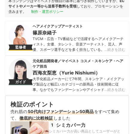
本コンテンツはマイベストが独自の基準に基づき制作していますが、
EC
サイトやメーカー等から送客手数料を受領
しており、プロモーションを
含みます。
制作・運営ポリシー
ヘアメイクアップアーティスト
篠原奈緒子
TVCM・広告・TV番組などで活躍するヘアメイクアーテ
ィスト。女優、タレント、音楽アーティスト、芸人、声
監修者
優、スポーツ選手などを多く担当している。10代の頃か
…続きを読む
らヘアメイクを志し、人気のヘアメイクアーティストに
師事後独立。現在は新人育成のための技術指導も請け負
元化粧品開発者／マイベスト コスメ・スキンケア・ヘア
っている。 TV番組出演、雑誌でのライティング、イベン
ケア担当
トでのトークショーなど、自身でのメディア露出もこな
西海友梨恵（Yurie Nishiumi）
し、LINE公式ブロガーとしても活動するなど、若い世代
大手化粧品メーカーにて7年間、スキンケア・メイクアッ
ガイド
を中心に幅広い支持層を持つ。コスメや美容グッズが大
プ製品など幅広いカテゴリーの新商品・技術開発に従
好きで、新しいアイテムは常にチェックしている。
事。なかでもファンデーションやアイシャドウ、口紅な
…続きを読む
篠原奈緒子のプロフィール
どの技術開発を専門とし、日本国内はもちろん海外市場
向けの商品開発も多数経験。 現在はマイベストで年間
検証のポイント
1500点以上のコスメを比較検証。開発現場で培った知識
売れ筋の
50代向けファンデーション50商品
をもとに、成分や処方の背景をふまえながら、専門的な
をすべて集め
内容もユーザーにわかりやすく伝えることを大切にしな
て、
徹底的に比較検証
しました
がらコンテンツを制作している。
シミカバー力
1
西海友梨恵（Yurie Nishiumi）のプロフィール
シミカバー力が高い商品としてユーザーがと