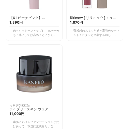
【01 ピーチピンク】
Ririmew [ リリミュウ ] ミュー
Wonjungyo トーンアップベー
1,890円
テッドシアーティント【 指原莉
1,870円
ス 25g トーンアップクリーム
乃プロデュースコスメ/ティント
めっちゃトーンアップしてカバーカ
薄膜感のあるツヤ感と高発色なティ
リップ 】(02 ピンクフォンデ
も下地にしては高め！とにかくツヤ
ント！ピタッと密着する感じ。ひと
ュ)
ッツヤになる 01はピンクみもあっ
塗りですごく高発色！ 汚く落ちる
てめっちゃ良い これだけでツヤっ
こともなく飲食したりしたら落ちる
とした綺麗な肌になるまじでアイド
けど色もちも◎
ルになれる下地です
カネボウ化粧品
ライブリースキン ウェア
11,000円
素肌に化けるファンデーションとだ
けあって、本当に素肌みたいなんだ