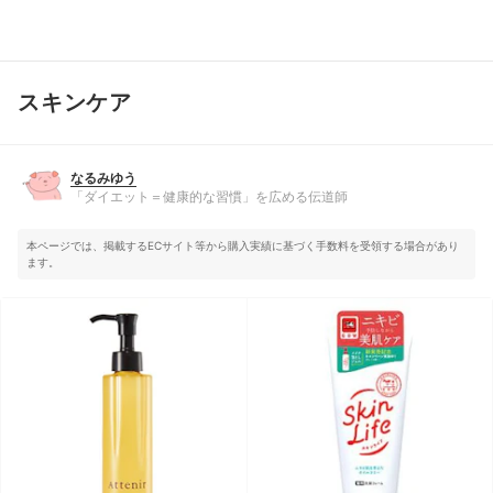
スキンケア
なるみゆう
「ダイエット＝健康的な習慣」を広める伝道師
なるみゆう
「ダイエット＝健康的な習慣」を広める伝道師
本ページでは、掲載するECサイト等から購入実績に基づく手数料を受領する場合があり
ます。