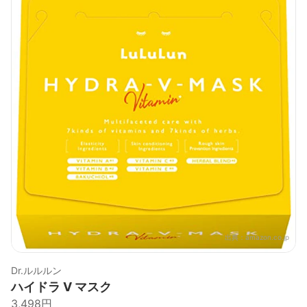
出典：
amazon.co.jp
Dr.ルルルン
ハイドラ V マスク
3,498円