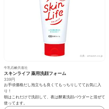
出典：
amazon.co.jp
牛乳石鹸共進社
スキンライフ 薬用洗顔フォーム
339円
お手頃価格だし泡立ちも良くてもっちりしててお気に入
り！
朝はこれだけで洗顔して、夜は酵素洗顔パウダーと混ぜて
使ってます。