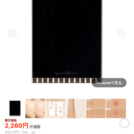
Amazonで見る
最安価格
5+
2,260円
中価格
243.0円 / 1mL（g）