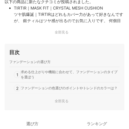
以下の商品に新たなクチコミが投稿されました。
TIRTIR｜MASK FIT｜CRYSTAL MESH CUSHION
ツヤ肌爆誕｜TIRTIRはどれもカバー力があって好きなんです
が、 銀ティルはツヤ感が出るのでお気に入りです。 何個目
か分からないくらい愛用してます。
全部見る
目次
ファンデーションの選び方
求める仕上がりや機能に合わせて、ファンデーションのタイプ
1
を選ぼう
2
ファンデーションの色選びのポイントやトレンドのカラーは？
日焼けによるシミ・そばかすを防ぐなら、UVカット効果のある
全部見る
3
ファンデーションを選んで
30代向けファンデーション全125商品おすすめ人気ランキング
選び方
ランキング
売れ筋の人気30代向けファンデーション全125商品を徹底比較！