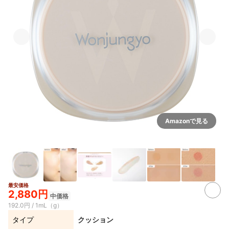
Amazonで見る
最安価格
5+
2,880円
中価格
192.0円 / 1mL（g）
タイプ
クッション