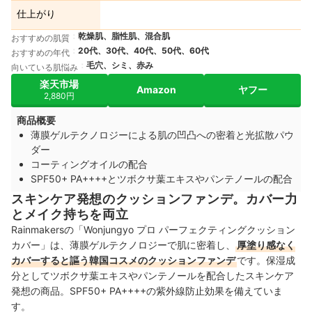
仕上がり
乾燥肌、脂性肌、混合肌
おすすめの肌質
20代、30代、40代、50代、60代
おすすめの年代
毛穴、シミ、赤み
向いている肌悩み
楽天市場
Amazon
ヤフー
2,880円
商品概要
薄膜ゲルテクノロジーによる肌の凹凸への密着と光拡散パウ
ダー
コーティングオイルの配合
SPF50+ PA++++とツボクサ葉エキスやパンテノールの配合
スキンケア発想のクッションファンデ。カバー力
とメイク持ちを両立
Rainmakersの「Wonjungyo プロ パーフェクティングクッション
カバー」は、薄膜ゲルテクノロジーで肌に密着し、
厚塗り感なく
カバーすると謳う韓国コスメのクッションファンデ
です。保湿成
分としてツボクサ葉エキスやパンテノールを配合したスキンケア
発想の商品。SPF50+ PA++++の紫外線防止効果を備えていま
す。