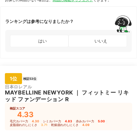
ランキングは参考になりましたか？
はい
いいえ
1位
検証53位
日本ロレアル
MAYBELLINE NEWYORK
｜
フィットミー リキ
ッド ファンデーション R
検証スコア
4.33
毛穴カバー力
4.30
｜
シミカバー力
4.83
｜
赤みカバー力
5.00
｜
皮脂崩れのしにくさ
3.71
｜
乾燥崩れのしにくさ
4.09