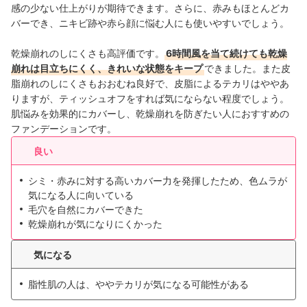
感の少ない仕上がりが期待できます。さらに、赤みもほとんどカ
バーでき、ニキビ跡や赤ら顔に悩む人にも使いやすいでしょう。
乾燥崩れのしにくさも高評価です。
6時間風を当て続けても乾燥
崩れは目立ちにくく、きれいな状態をキープ
できました。また皮
脂崩れのしにくさもおおむね良好で、皮脂によるテカリはややあ
りますが、ティッシュオフをすれば気にならない程度でしょう。
肌悩みを効果的にカバーし、乾燥崩れを防ぎたい人におすすめの
ファンデーションです。
良い
シミ・赤みに対する高いカバー力を発揮したため、色ムラが
気になる人に向いている
毛穴を自然にカバーできた
乾燥崩れが気になりにくかった
気になる
脂性肌の人は、ややテカリが気になる可能性がある