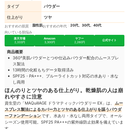
タイプ
パウダー
仕上がり
ツヤ
脂性肌
20代、30代、40代
おすすめの肌質
おすすめの年代
向いている肌悩み
楽天市場
Amazon
ヤフー
公式サイト
2,333円
3,300円
2,260円
商品概要
360°美肌パウダーとつや仕込みパウダー配合のムースプレ
ス製法
13時間の化粧もちデータ取得済み
SPF25・PA+++、ブルーライトカット対応の水あり・水な
し両用
ほんのりとツヤのある仕上がり。乾燥肌の人は崩
れやすさに注意
資生堂の「MAQuillAGE ドラマティックパウダリー EX」は、
ムー
スプレス製法によるカバー力とツヤのある仕上がりを謳うパウダ
ーファンデーション
です。水あり・水なし両用タイプで、オール
シーズン使用可能。SPF25 PA+++の紫外線防止効果を備えていま
す。