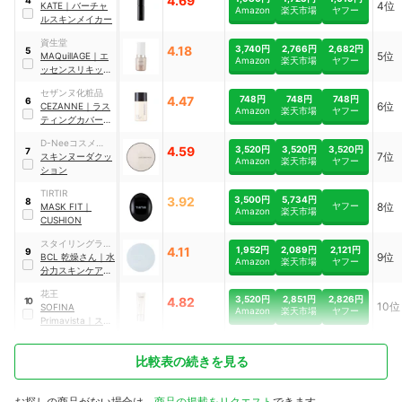
4.69
4
4位
KATE
｜
バーチャ
Amazon
楽天市場
ヤフー
ルスキンメイカー
資生堂
4.18
3,740円
2,766円
2,682円
5
5位
MAQuillAGE
｜
エ
Amazon
楽天市場
ヤフー
ッセンスリキッド
EX
セザンヌ化粧品
4.47
748円
748円
748円
6
6位
CEZANNE
｜
ラス
Amazon
楽天市場
ヤフー
ティングカバーフ
ァンデーション
D-Neeコスメティ
4.59
3,520円
3,520円
3,520円
7
7位
ック
スキンヌーダクッ
Amazon
楽天市場
ヤフー
ション
TIRTIR
3.92
3,500円
5,734円
8
ヤフー
8位
MASK FIT
｜
Amazon
楽天市場
CUSHION
スタイリングライ
4.11
1,952円
2,089円
2,121円
9
9位
フ・ホールディン
BCL
乾燥さん
｜
水
Amazon
楽天市場
ヤフー
グス
分力スキンケア ク
ッションファンデ
花王
ーション
3,520円
2,851円
2,826円
4.82
10
10位
SOFINA
Amazon
楽天市場
ヤフー
Primavista
｜
ステ
イグロウ リキッド
比較表の続きを見る
お探しの商品がない場合は、
商品の掲載をリクエスト
できます。