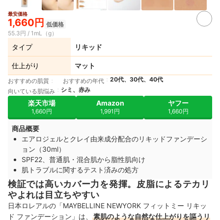
最安価格
3+
1,660円
低価格
55.3円 / 1mL（g）
タイプ
リキッド
仕上がり
マット
20代、30代、40代
おすすめの肌質
おすすめの年代
シミ、赤み
向いている肌悩み
楽天市場
Amazon
ヤフー
1,660円
1,991円
1,660円
商品概要
エアロジェルとクレイ由来成分配合のリキッドファンデーシ
ョン（30ml）
SPF22、普通肌・混合肌から脂性肌向け
肌トラブルに関するテスト済みの処方
検証では高いカバー力を発揮。皮脂によるテカリ
やよれは目立ちやすい
日本ロレアルの「MAYBELLINE NEWYORK フィットミー リキッ
ド ファンデーション」は、
素肌のような自然な仕上がりを謳うリ