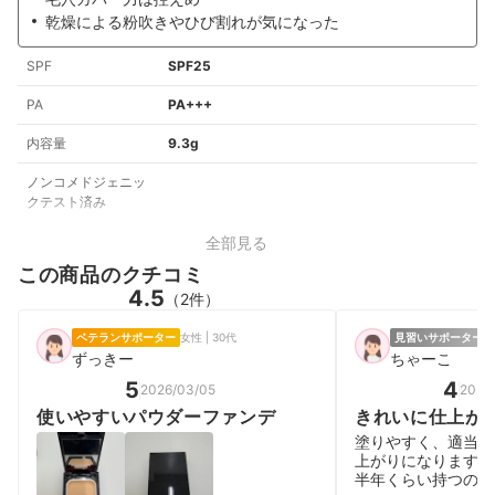
乾燥による粉吹きやひび割れが気になった
SPF
SPF25
PA
PA+++
内容量
9.3g
ノンコメドジェニッ
クテスト済み
全部見る
この商品のクチコミ
4.5
（2件）
ベテランサポーター
女性 | 30代
見習いサポーター
女
ずっきー
ちゃーこ
5
4
2026/03/05
2025
使いやすいパウダーファンデ
きれいに仕上が
塗りやすく、適当に
上がりになります。
半年くらい持つので