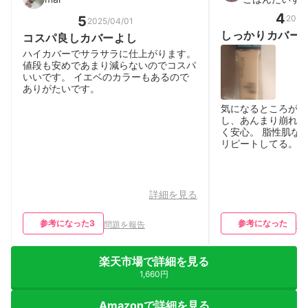
4
2026
5
2025/04/01
しっかりカバー
コスパ良しカバーよし
ハイカバーでサラサラに仕上がります。
値段も安めであまり減らないのでコスパ
いいです。 イエベのカラーもあるので
ありがたいです。
気になるところがし
し、あんまり崩れな
く安心。 脂性肌な
リピートしてる。
詳細を見る
参考になった
3
参考になった
問題を報告
問
楽天市場で詳細を見る
1,660円
Amazonで詳細を見る