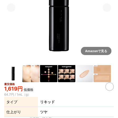
Amazonで見る
最安価格
5+
1,619円
低価格
64.7円 / 1mL（g）
タイプ
リキッド
仕上がり
ツヤ