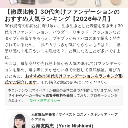
【徹底比較】30代向けファンデーションの
おすすめ人気ランキング【2026年7月】
30代特有の肌変化に寄り添い、生き生きとした表情を引き出す30
代向けファンデーション。パウダー・リキッド・クッションなど
タイプが豊富であるうえ、プチプラからデパコスまで幅広く発売
されているため、「肌のカサつきが気にならないものは？」「厚
塗り感なく毛穴やシミを隠せる？」と気になることが多いですよ
ね。
今回は、最新商品や売れ筋上位から人気の30代向けファンデーシ
ョンを集め、選ぶ際に欠かせない点で比較して徹底検証。選び方
とともに、
おすすめの30代向けファンデーションをランキング形
式でご紹介します
。ぜひ購入の際の参考にしてください。
本コンテンツはマイベストが独自の基準に基づき制作していますが、
EC
サイトやメーカー等から送客手数料を受領
しており、プロモーションを
含みます。
制作・運営ポリシー
元化粧品開発者／マイベスト コスメ・スキンケア・ヘア
ケア担当
西海友梨恵（Yurie Nishiumi）