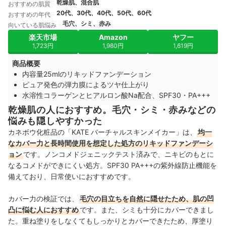
乾燥肌、混合肌
おすすめの肌質
20代、30代、40代、50代、60代
おすすめの年代
毛穴、シミ、赤み
向いている肌悩み
楽天市場
Amazon
ヤフー
1,723円
1,980円
1,619円
商品概要
内容量25mlのリキッドファンデーション
ピュア発色の弾力膜によるツヤ仕上がり
水溶性コラーゲンとヒアルロン酸Na配合、SPF30・PA+++
乾燥肌の人におすすめ。毛穴・シミ・赤みなどの
悩みも隠しやすかった
カネボウ化粧品の「KATE バーチャルスキンメイカー」は、
均一
なカバー力と長時間使用を想定した処方のリキッドファンデーシ
ョン
です。ノンコメドジェニックテスト済みで、ニキビのもとに
なるコメドができにくい処方。SPF30 PA+++の紫外線防止機能を
備えており、日常使いにおすすめです。
カバー力の検証では、
毛穴の目立ちを自然に隠せたため、肌の凹
凸に悩む人におすすめ
です。また、シミも十分にカバーできまし
た。重ね塗りをしなくてもしっかりとカバーできたため、厚塗り