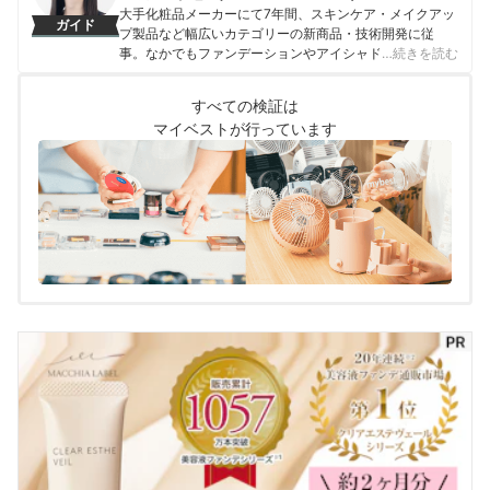
大手化粧品メーカーにて7年間、スキンケア・メイクアッ
ガイド
プ製品など幅広いカテゴリーの新商品・技術開発に従
事。なかでもファンデーションやアイシャドウ、口紅な
…続きを読む
どの技術開発を専門とし、日本国内はもちろん海外市場
向けの商品開発も多数経験。 現在はマイベストで年間
すべての検証は
1500点以上のコスメを比較検証。開発現場で培った知識
マイベストが行っています
をもとに、成分や処方の背景をふまえながら、専門的な
内容もユーザーにわかりやすく伝えることを大切にしな
がらコンテンツを制作している。
西海友梨恵（Yurie Nishiumi）のプロフィール