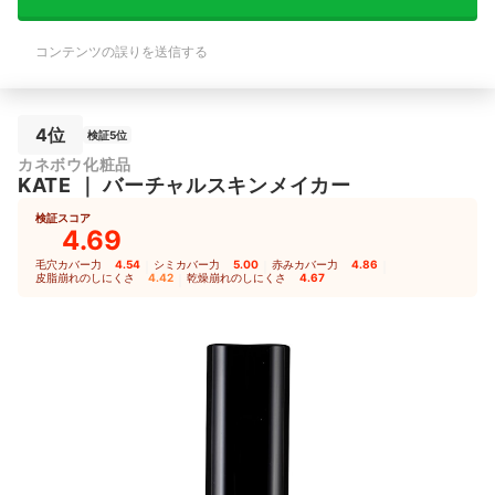
コンテンツの誤りを送信する
4位
検証5位
カネボウ化粧品
KATE
｜
バーチャルスキンメイカー
検証スコア
4.69
毛穴カバー力
4.54
｜
シミカバー力
5.00
｜
赤みカバー力
4.86
｜
皮脂崩れのしにくさ
4.42
｜
乾燥崩れのしにくさ
4.67