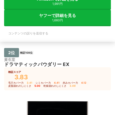
1,991円
ヤフーで詳細を見る
1,660円
コンテンツの誤りを送信する
2位
検証108位
資生堂
ドラマティックパウダリー EX
検証スコア
3.83
毛穴カバー力
3.41
｜
シミカバー力
4.41
｜
赤みカバー力
4.12
｜
皮脂崩れのしにくさ
5.00
｜
乾燥崩れのしにくさ
3.09