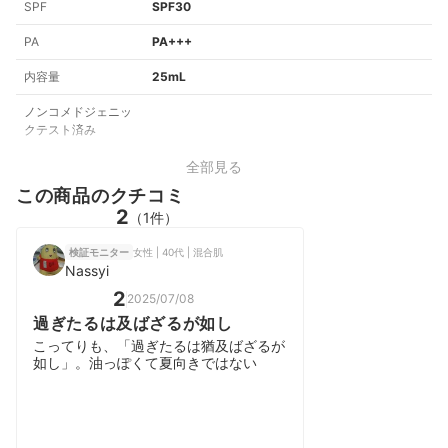
SPF
SPF30
PA
PA+++
内容量
25mL
ノンコメドジェニッ
クテスト済み
全部見る
この商品のクチコミ
2
（1件）
女性 | 40代 | 混合肌
検証モニター
Nassyi
2
2025/07/08
過ぎたるは及ばざるが如し
こってりも、「過ぎたるは猶及ばざるが
如し」。油っぽくて夏向きではない