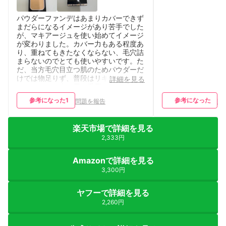
パウダーファンデはあまりカバーできず
まだらになるイメージがあり苦手でした
が、マキアージュを使い始めてイメージ
が変わりました。カバー力もある程度あ
り、重ねてもきたなくならない、毛穴詰
まらないのでとても使いやすいです。た
だ、当方毛穴目立つ肌のためパウダーだ
けでは物足りず、普段はリキッドメイン
詳細を見る
でこちらはお直し用に愛用しています。
参考になった
1
参考になった
問題を報告
問
楽天市場で詳細を見る
2,333円
Amazonで詳細を見る
3,300円
ヤフーで詳細を見る
2,260円