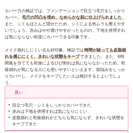
カバー力の検証では、ファンデーションで目立つ毛穴をしっかり
カバー。
毛穴の凹凸を埋め、なめらかな肌に仕上げられました
。
また、シミもほとんど隠せたため、シミによる色ムラも整えやす
いでしょう。赤みはやや透けやすかったものの、下地を併用すれ
ば気にならない程度にカバーできる印象です。
メイク崩れしにくい点も好印象。検証では
時間が経っても皮脂崩
れを感じにくく、きれいな状態をキープ
できました。また、6時
間風を当てても乾燥によるひび割れは気にならなかったため、乾
燥崩れが気になる人にも使いやすいといえます。肌悩みをしっか
りカバーし、メイクをキープしたい人は検討するとよいでしょ
う。
良い
目立つ毛穴・シミをしっかりカバーできた
赤みは下地を併用すれば気になりにくい
皮脂崩れと乾燥崩れがどちらも気にならず、きれいな状態を
キープできた