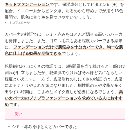
キッドファンデーション
です。保湿成分としてビタミンE（※）を
配合。イエロー系からピンク系、明るめから暗めまでが揃う13色
展開で、肌色に合う色を見つけやすいでしょう。
トコフェロール
カバー力の検証では、シミ・赤みをほとんど隠せる高いカバー力
を発揮しました。また、目立つ毛穴もある程度カバーできる結果
に。
ファンデーションだけで肌悩みを十分カバーでき、均一な肌
色に仕上げる効果が期待できる
でしょう。
乾燥崩れのしにくさの検証では、6時間風を当て続けると一部ひび
割れが目立ちましたが、乾燥肌でなければそれほど気にならない
程度といえます。一方で、皮脂崩れのしにくさの検証では、皮脂
によるテカリやよれが気になりました。脂性肌の人や皮脂が多く
出やすい時期は、こまめなメイク直しが必要になるでしょう。
高
いカバー力のプチプラファンデーションを求めている人におすす
め
です。
良い
シミ・赤みをほとんどカバーできた