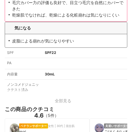
毛穴カバー力の評価も良好で、目立つ毛穴を自然にカバーで
きた
乾燥肌でなければ、乾燥による化粧崩れは気になりにくい
気になる
皮脂による崩れが気になりやすい
SPF
SPF22
PA
内容量
30mL
ノンコメドジェニッ
クテスト済み
全部見る
この商品のクチコミ
4.6
（5件）
ベテランサポーター
女性 | 30代 | 混合肌
見習いサポーター
男
mai
ごはんだいす