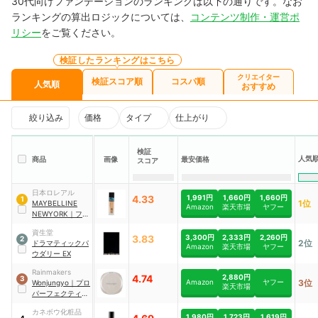
30代向けファンデーションのランキングは以下の通りです。なお
ランキングの算出ロジックについては、
コンテンツ制作・運営ポ
リシー
をご覧ください。
検証したランキングはこちら
クリエイター
検証スコア順
コスパ順
人気順
おすすめ
絞り込み
価格
タイプ
仕上がり
検証
人気
商品
画像
最安価格
スコア
日本ロレアル
4.33
1,991円
1,660円
1,660円
1
1位
MAYBELLINE
Amazon
楽天市場
ヤフー
NEWYORK
｜
フィ
ットミー リキッド
資生堂
ファンデーション
3.83
3,300円
2,333円
2,260円
2
2位
ドラマティックパ
R
Amazon
楽天市場
ヤフー
ウダリー EX
Rainmakers
4.74
2,880円
3
Amazon
ヤフー
3位
Wonjungyo
｜
プロ
楽天市場
パーフェクティン
グクッション カバ
カネボウ化粧品
ー
1,980円
1,723円
1,619円