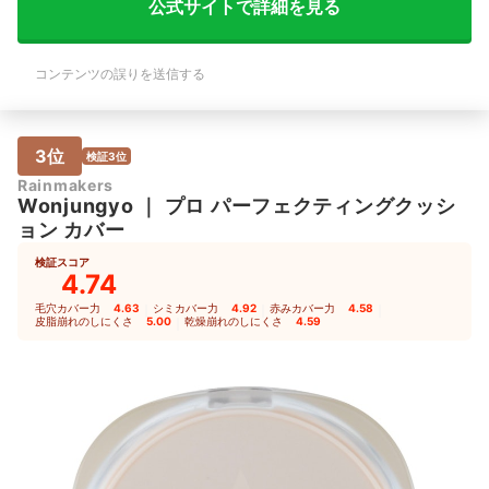
公式サイトで詳細を見る
コンテンツの誤りを送信する
3位
検証3位
Rainmakers
Wonjungyo
｜
プロ パーフェクティングクッシ
ョン カバー
検証スコア
4.74
毛穴カバー力
4.63
｜
シミカバー力
4.92
｜
赤みカバー力
4.58
｜
皮脂崩れのしにくさ
5.00
｜
乾燥崩れのしにくさ
4.59