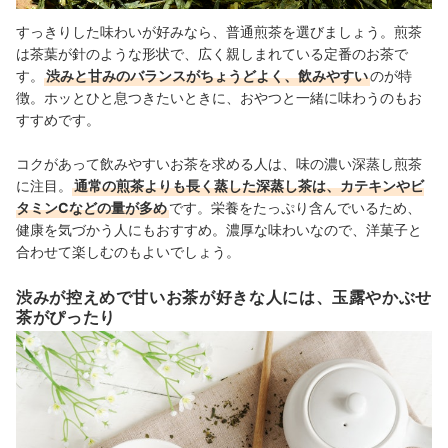
すっきりした味わいが好みなら、普通煎茶を選びましょう。煎茶
は茶葉が針のような形状で、広く親しまれている定番のお茶で
す。
渋みと甘みのバランスがちょうどよく、飲みやすい
のが特
徴。ホッとひと息つきたいときに、おやつと一緒に味わうのもお
すすめです。
コクがあって飲みやすいお茶を求める人は、味の濃い深蒸し煎茶
に注目。
通常の煎茶よりも長く蒸した深蒸し茶は、カテキンやビ
タミンCなどの量が多め
です。栄養をたっぷり含んでいるため、
健康を気づかう人にもおすすめ。濃厚な味わいなので、洋菓子と
合わせて楽しむのもよいでしょう。
渋みが控えめで甘いお茶が好きな人には、玉露やかぶせ
茶がぴったり