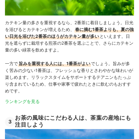
カテキン量の多さを重視するなら、2番茶に着目しましょう。日光
を浴びるとカテキンが増えるため、
春に摘む1番茶よりも、夏の強
い日光を浴びた2番茶のほうがカテキン量が多い
といえます。日
光を遮らずに栽培する煎茶の2番茶を選ぶことで、さらにカテキン
量の多い緑茶を飲めますよ。
一方で
旨みを重視する人には、1番茶がよい
でしょう。旨みが多
く苦みの少ない1番茶は、フレッシュな香りとさわやかな味わいが
楽しめます。リラックスタイムをサポートする
テアニンもたっぷ
り含まれているため、仕事や家事で疲れたときに飲むのもおすす
めです。
ランキングを見る
お茶の風味にこだわる人は、茶葉の産地にも
3
注目しよう