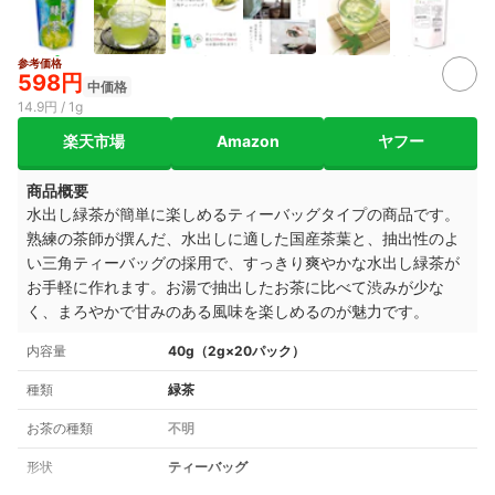
参考価格
2+
598円
中価格
14.9円 / 1g
楽天市場
Amazon
ヤフー
商品概要
水出し緑茶が簡単に楽しめるティーバッグタイプの商品です。
熟練の茶師が撰んだ、水出しに適した国産茶葉と、抽出性のよ
い三角ティーバッグの採用で、すっきり爽やかな水出し緑茶が
お手軽に作れます。お湯で抽出したお茶に比べて渋みが少な
く、まろやかで甘みのある風味を楽しめるのが魅力です。
内容量
40g（2g×20パック）
種類
緑茶
お茶の種類
不明
形状
ティーバッグ