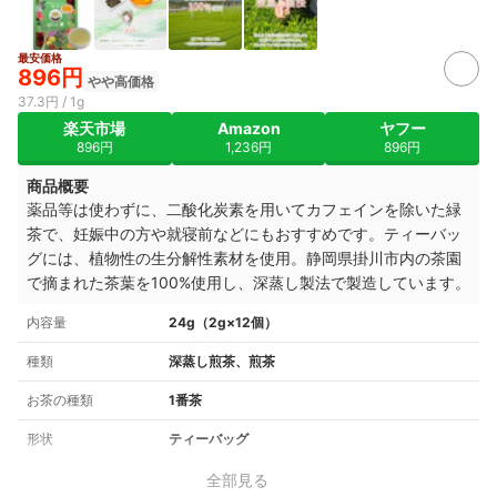
最安価格
896円
やや高価格
37.3円 / 1g
楽天市場
Amazon
ヤフー
896円
1,236円
896円
商品概要
薬品等は使わずに、二酸化炭素を用いてカフェインを除いた緑
茶で、妊娠中の方や就寝前などにもおすすめです。ティーバッ
グには、植物性の生分解性素材を使用。静岡県掛川市内の茶園
で摘まれた茶葉を100%使用し、深蒸し製法で製造しています。
内容量
24g（2g×12個）
種類
深蒸し煎茶、煎茶
お茶の種類
1番茶
形状
ティーバッグ
全部見る