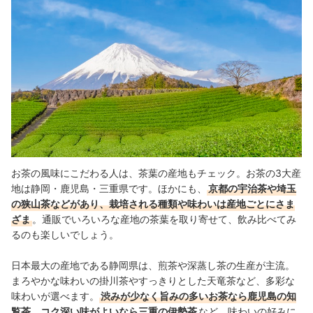
お茶の風味にこだわる人は、茶葉の産地もチェック。お茶の3大産
地は静岡・鹿児島・三重県です。ほかにも、
京都の宇治茶や埼玉
の狭山茶などがあり、栽培される種類や味わいは産地ごとにさま
ざま
。通販でいろいろな産地の茶葉を取り寄せて、飲み比べてみ
るのも楽しいでしょう。
日本最大の産地である静岡県は、煎茶や深蒸し茶の生産が主流。
まろやかな味わいの掛川茶やすっきりとした天竜茶など、多彩な
味わいが選べます。
渋みが少なく旨みの多いお茶なら鹿児島の知
覧茶、コク深い味がよいなら三重の伊勢茶
など、味わいの好みに