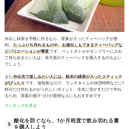
出典：
amazon.co.jp
水出し緑茶を手軽に作るなら、茶葉が入ったティーバッグが便
利。
たっぷり1L作れるものや、お湯出しもできるティーバッグな
どバリエーションが豊富
です。ペットボトルやタンブラーに入れ
て持ち歩きたい人は、長方形のティーバッグを購入するのもよい
でしょう。
また
外出先で楽しみたい人には、粉末の緑茶が入ったスティック
がぴったり
です。個包装なので、ランチタイムや休憩時間などに1
杯分だけ作れるのがうれしいポイント。冷水に溶かすだけで作れ
るため、茶葉の後片づけが面倒な人にもおすすめです。
ランキングを見る
酸化を防ぐなら、1か月程度で飲み切れる量
5
を購入しよう