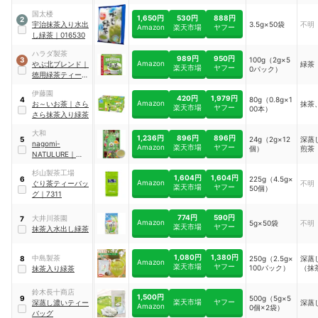
国太楼
1,650円
530円
888円
2
宇治抹茶入り水出
3.5g×50袋
不明
Amazon
楽天市場
ヤフー
し緑茶
｜
016530
ハラダ製茶
989円
950円
100g（2g×5
3
Amazon
やぶ北ブレンド
｜
緑茶
楽天市場
ヤフー
0パック）
徳用緑茶ティーバ
ッグ
伊藤園
420円
1,979円
80g（0.8g×1
4
Amazon
お～いお茶
｜
さら
抹茶
楽天市場
ヤフー
00本）
さら抹茶入り緑茶
大和
1,236円
896円
896円
24g（2g×12
深蒸
5
nagomi-
Amazon
楽天市場
ヤフー
個）
煎茶
NATULURE
｜
国産
カフェインレス緑
杉山製茶工場
茶
1,604円
1,604円
225g（4.5g×
6
Amazon
ぐり茶ティーバッ
不明
楽天市場
ヤフー
50個）
グ
｜
7311
774円
590円
大井川茶園
7
Amazon
5g×50袋
不明
楽天市場
ヤフー
抹茶入水出し緑茶
1,080円
1,380円
中島製茶
250g（2.5g×
深蒸
8
Amazon
楽天市場
ヤフー
100パック）
（抹
抹茶入り緑茶
鈴木長十商店
1,500円
500g（5g×5
9
楽天市場
ヤフー
深蒸し濃いティー
深蒸
Amazon
0個×2袋）
バッグ