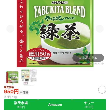
この商品を見る
出典：
item.rakuten.co.jp
最安価格
950円
中価格
9.5円 / 1g
楽天市場
ヤフー
Amazon
989円
950円