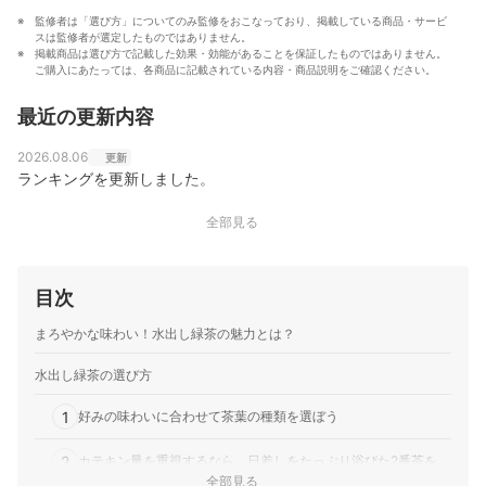
監修者は「選び方」についてのみ監修をおこなっており、掲載している商品・サービ
スは監修者が選定したものではありません。
掲載商品は選び方で記載した効果・効能があることを保証したものではありません。
ご購入にあたっては、各商品に記載されている内容・商品説明をご確認ください。
最近の更新内容
2026.08.06
更新
ランキングを更新しました。
全部見る
目次
まろやかな味わい！水出し緑茶の魅力とは？
水出し緑茶の選び方
1
好みの味わいに合わせて茶葉の種類を選ぼう
2
カテキン量を重視するなら、日差しをたっぷり浴びた2番茶を
全部見る