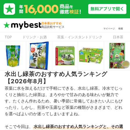
日本茶おすすめ
商品比較サービス
マイページ
検索
TOP
ドリンク・お酒
茶葉・インスタントドリンク
日本茶
水出し緑茶のおすすめ人気ランキング
【2026年8月】
茶葉に水を加えるだけで手軽にできる、水出し緑茶。冷水でじっ
くりと抽出した緑茶は、まろやかで甘みのある味わいが魅力で
す。たくさん作れるため、暑い季節に常備しておきたい人にもぴ
ったり。しかし、煎茶や玉露など茶葉の種類がさまざまで、どれ
を選べばよいのか迷ってしまいますよね。
そこで今回は、
水出し緑茶のおすすめ人気ランキングと、その選