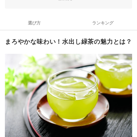
3
お茶の風味にこだわる人は、茶葉の産地にも注目しよう
4
水出し緑茶を手軽に作れるティーバッグが便利
選び方
ランキング
5
酸化を防ぐなら、1か月程度で飲み切れる量を購入しよう
まろやかな味わい！水出し緑茶の魅力とは？
水出し緑茶全52商品おすすめ人気ランキング
水出し緑茶の作り方は？注意点はある？
冷水筒や持ち運びに便利な水筒もチェック！
水出し緑茶の売れ筋ランキングもチェック！