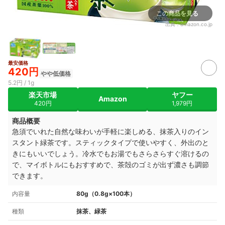
この商品を見る
出典：
amazon.co.jp
最安価格
420円
やや低価格
5.2円 / 1g
楽天市場
ヤフー
Amazon
420円
1,979円
商品概要
急須でいれた自然な味わいが手軽に楽しめる、抹茶入りのイン
スタント緑茶です。スティックタイプで使いやすく、外出のと
きにもいいでしょう。冷水でもお湯でもさらさらすぐ溶けるの
で、マイボトルにもおすすめで、茶殻のゴミが出ず濃さも調節
できます。
内容量
80g（0.8g×100本）
種類
抹茶、緑茶