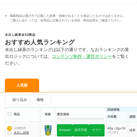
掲載商品は選び方で記載した効果・効能があることを保証したものではありません。
ご購入にあたっては、各商品に記載されている内容・商品説明をご確認ください。
水出し緑茶全52商品
おすすめ人気ランキング
水出し緑茶のランキングは以下の通りです。なおランキングの算
出ロジックについては、
コンテンツ制作・運営ポリシー
をご覧く
ださい。
人気順
絞り込み
価格
詳細情報
商品
画像
最安価格
内容量
種類
山城物産
40g（2g×20
1
Amazon
楽天市場
ヤフー
緑茶
パック）
水出し緑茶