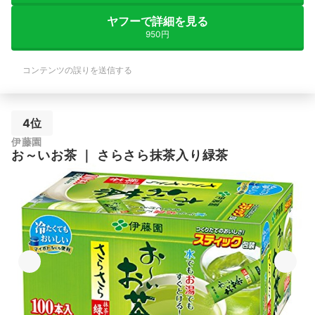
ヤフーで詳細を見る
950円
コンテンツの誤りを送信する
4位
伊藤園
お～いお茶
｜
さらさら抹茶入り緑茶