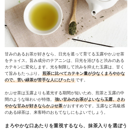
甘みのあるお茶が好きなら、日光を遮って育てる玉露やかぶせ茶
をチョイス。旨み成分のテアニンは、日光を浴びると渋みのある
カテキンに変化します。光を制限して渋みを抑えた玉露は、甘く
て旨みもたっぷり。
煎茶に比べてカテキン量が少なくまろやかな
ので、苦い緑茶が苦手な人にぴったり
です。
かぶせ茶は玉露よりも遮光する期間が短いため、煎茶と玉露の中
間のような味わいが特徴。
強い甘みのお茶がよいなら玉露、さわ
やかな甘みが好きならかぶせ茶
がおすすめです。玉露など高級感
のある緑茶は、来客時のおもてなしにもよいでしょう。
まろやかな口あたりを重視するなら、抹茶入りを選ぼう