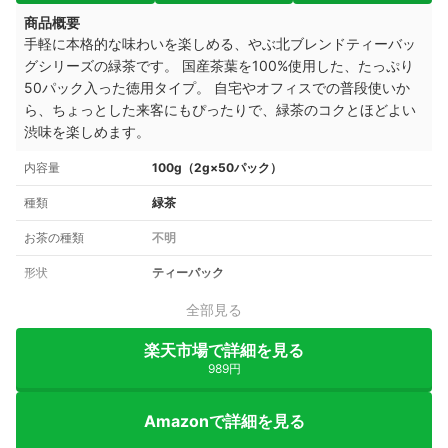
商品概要
手軽に本格的な味わいを楽しめる、やぶ北ブレンドティーバッ
グシリーズの緑茶です。 国産茶葉を100%使用した、たっぷり
50パック入った徳用タイプ。 自宅やオフィスでの普段使いか
ら、ちょっとした来客にもぴったりで、緑茶のコクとほどよい
渋味を楽しめます。
内容量
100g（2g×50パック）
種類
緑茶
お茶の種類
不明
形状
ティーパック
全部見る
楽天市場で詳細を見る
989円
Amazonで詳細を見る