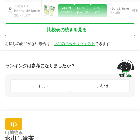
味の素AGF
746円
1,872円
872円
45g（2.5g×6
10
Blendy
My Bottle
緑茶
Amazon
楽天市場
ヤフー
本×3箱）
Stick
｜
緑茶
比較表の続きを見る
お探しの商品がない場合は、
商品の掲載をリクエスト
できます。
ランキングは参考になりましたか？
はい
いいえ
1位
山城物産
水出し緑茶