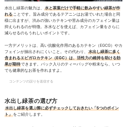
水出し緑茶の魅力は、
水と茶葉だけで手軽に飲みやすい緑茶が作
れる
ことです。旨み
成分であるテアニンはお湯でいれた場合と同
様に出ますが、
渋みの強いカテキンや苦み成分のカフェイン量は
抑えられるのが特徴
。
氷水などを使えば、カフェイン量をさらに
減らせるのもうれしいポイントです。
一方デメリットは、高い抗酸化作用のあるカテキン（EGCG）やカ
フェインが抽出されにくいこと。その代わり、
水出し緑茶に多く
含まれるエピガロカテキン（EGC）は、活性力の維持を助ける効
果が期待
できます。パック入りのティーバッグや粉末なら、いつ
でも健康的なお茶を作れますよ。
コンテンツの誤りを送信する
水出し緑茶の選び方
水出し緑茶を選ぶ際に必ずチェックしておきたい「5つのポイン
ト」
をご紹介します。