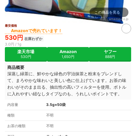
この商品を見る
出典：
amazon.co.jp
最安価格
Amazonで売れています！
530円
在庫わずか
3.0円 / 1g
楽天市場
Amazon
ヤフー
530円
1,650円
888円
商品概要
深蒸し緑茶に、鮮やかな緑色の宇治抹茶と粉末をブレンドし
て、まろやかな味わいと美しい色に仕上げています。お茶の味
わいがそのまま出る、抽出性の高いフィルターを使用。ボトル
に入れやすい紐なしタイプなのも、うれしいポイントです。
内容量
3.5g×50袋
種類
不明
お茶の種類
不明