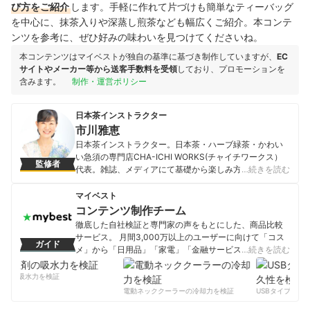
び方をご紹介
します。手軽に作れて片づけも簡単なティーバッグ
を中心に、抹茶入りや深蒸し煎茶なども幅広くご紹介。本コンテ
ンツを参考に、ぜひ好みの味わいを見つけてくださいね。
本コンテンツはマイベストが独自の基準に基づき制作していますが、
EC
サイトやメーカー等から送客手数料を受領
しており、プロモーションを
含みます。
制作・運営ポリシー
日本茶インストラクター
市川雅恵
日本茶インストラクター。日本茶・ハーブ緑茶・かわい
い急須の専門店CHA-ICHI WORKS(チャイチワークス）
監修者
代表。雑誌、メディアにて基礎から楽しみ方まで「難し
…続きを読む
くない日本茶」を紹介。
市川雅恵のプロフィール
マイベスト
コンテンツ制作チーム
徹底した自社検証と専門家の声をもとにした、商品比較
サービス。 月間3,000万以上のユーザーに向けて「コス
ガイド
メ」から「日用品」「家電」「金融サービス」まで、ベ
…続きを読む
ストな商品を選んでもらうために、毎日コンテンツを制
作中。
剤の吸水力を検証
コンテンツ制作チームのプロフィール
電動ネッククーラーの冷却力を検証
USBタイプCケー