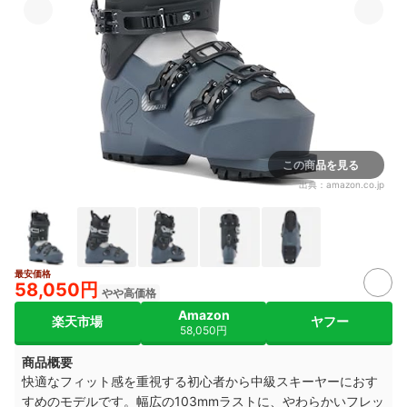
この商品を見る
出典：
amazon.co.jp
最安価格
58,050円
やや高価格
Amazon
楽天市場
ヤフー
58,050円
商品概要
快適なフィット感を重視する初心者から中級スキーヤーにおす
すめのモデルです。幅広の103mmラストに、やわらかいフレッ