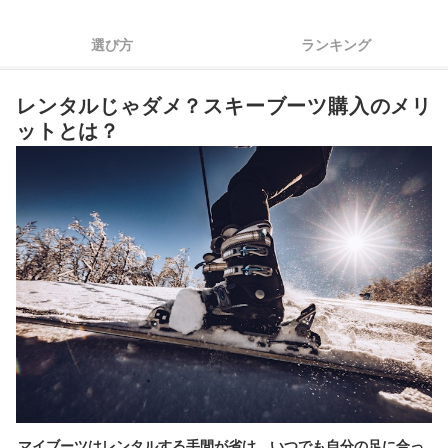
4
ビンディングとの適合性も確認しよう
選び方
ランキング
5
迷ったら有名メーカー・ブランドをチェックしよう
レンタルじゃダメ？スキーブーツ購入のメリ
スキーブーツ全35商品おすすめ人気ランキング
ットとは？
スキーブーツはどこに売っている？専門店で買うメリットは？
スキーブーツの正しい履き方は？痛いときの対処法は？
使用後の保管方法は？寿命は何年？
スキーブーツの売れ筋ランキングもチェック！
マイブーツはレンタルする手間が省け、いつでも自分の足に合っ