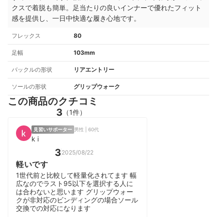
クスで着脱も簡単。足当たりの良いインナーで優れたフィット
感を提供し、一日中快適な履き心地です。
フレックス
80
足幅
103mm
バックルの形状
リアエントリー
ソールの形状
グリップウォーク
この商品のクチコミ
3
（1件）
見習いサポーター
男性 | 60代
k i
3
2025/08/22
軽いです
1世代前と比較して軽量化されてます 幅
広なのでラスト95以下を選択する人に
は合わないと思います グリップウォー
クが非対応のビンディングの場合ソール
交換での対応になります