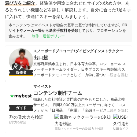
選び方をご紹介
。経験値や用途に合わせたサイズの決め方や、あ
るとうれしい機能などを詳しく解説します。自分に合った1足を手
に入れて、快適にスキーを楽しみましょう。
本コンテンツはマイベストが独自の基準に基づき制作していますが、
EC
サイトやメーカー等から送客手数料を受領
しており、プロモーションを
含みます。
制作・運営ポリシー
スノーボードプロコーチ/ダイビングインストラクター
出口超
京都府舞鶴市生まれ。日本体育大学卒。ロシニョール ス
ノーボードチームライダー。日本プロスキー教師協会ス
監修者
ノーボードデモコーチとして、力学に基づいたスノーボ
…続きを読む
ード理論を提唱する。人の骨格やバランスに応じたレッ
スンやバインディングのセッティング診断に定評あり。
マイベスト
スノーシーズンは主に、神立スノーリゾート（新潟県）
コンテンツ制作チーム
で自身のレッスンプログラム「超塾」を開催。夏場は地
徹底した自社検証と専門家の声をもとにした、商品比較
元舞鶴市にてスクーバダイビングとSUPのガイドを務め
サービス。 月間3,000万以上のユーザーに向けて「コス
ガイド
る。著書として『もっとカッコよく滑る！スノーボー
メ」から「日用品」「家電」「金融サービス」まで、ベ
…続きを読む
ド』(メイツ出版)、『はじめてでも絶対うまくなる！スノ
ストな商品を選んでもらうために、毎日コンテンツを制
ーボード』（主婦の友社）、e-book『もっと優雅にカッ
作中。
剤の吸水力を検証
コ良く滑る！スノーボード』（Kindle）。
コンテンツ制作チームのプロフィール
電動ネッククーラーの冷却力を検証
USBタイプCケー
出口超のプロフィール