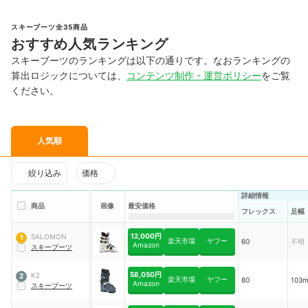
スキーブーツ全35商品
おすすめ人気ランキング
スキーブーツのランキングは以下の通りです。なおランキングの
算出ロジックについては、
コンテンツ制作・運営ポリシー
をご覧
ください。
人気順
絞り込み
価格
詳細情報
商品
画像
最安価格
フレックス
足幅
12,000円
SALOMON
1
楽天市場
ヤフー
60
不明
Amazon
スキーブーツ
58,050円
K2
2
楽天市場
ヤフー
80
103
Amazon
スキーブーツ