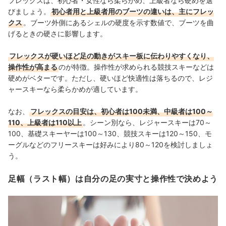
フレックスは、初心者・女性なら柔らかめ、上級者なら硬めを選
びましょう。
初心者用と上級者用のブーツの違いは、主にフレッ
クス
。ブーツ外側にあるシェルの硬度を示す数値で、ブーツを曲
げるときの硬さに影響します。
フレックスが硬いほど足の動きがスキー板に伝わりやすくなり、
操作性が高まる
のが特徴。操作性が求められる競技スキーなどは
硬めがベターです。ただし、硬いほど快適性は落ちるので、レジ
ャースキーなら柔らかめが適しています。
なお、
フレックスの目安は、初心者は100未満、中級者は100～
110、上級者は110以上
。シーン別なら、レジャースキーは70～
100、基礎スキーヤーは100～130、競技スキーは120～150、モ
ーグルなどのフリースキーは好みにより80～120を検討しましょ
う。
足幅（ラスト幅）は自分の足の実寸と操作性で決めよう