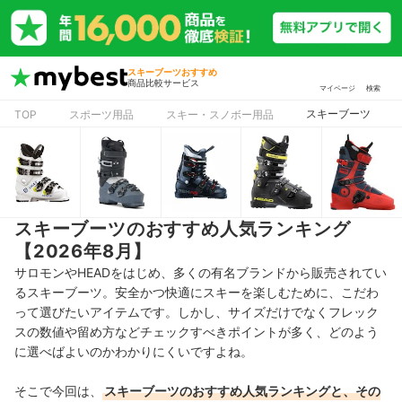
スキーブーツおすすめ
商品比較サービス
マイページ
検索
スキーブーツ
TOP
スポーツ用品
スキー・スノボー用品
スキーブーツのおすすめ人気ランキング
【2026年8月】
サロモンやHEADをはじめ、多くの有名ブランドから販売されてい
るスキーブーツ。安全かつ快適にスキーを楽しむために、こだわ
って選びたいアイテムです。しかし、サイズだけでなくフレック
スの数値や留め方などチェックすべきポイントが多く、どのよう
に選べばよいのかわかりにくいですよね。
そこで今回は、
スキーブーツのおすすめ人気ランキングと、その