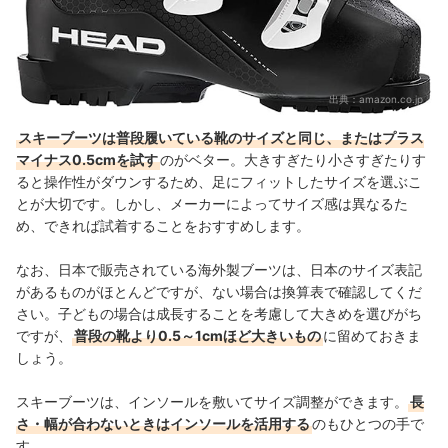
出典：
amazon.co.jp
スキーブーツは普段履いている靴のサイズと同じ、またはプラス
マイナス0.5cmを試す
のがベター。大きすぎたり小さすぎたりす
ると操作性がダウンするため、足にフィットしたサイズを選ぶこ
とが大切です。しかし、メーカーによってサイズ感は異なるた
め、できれば試着することをおすすめします。
なお、日本で販売されている海外製ブーツは、日本のサイズ表記
があるものがほとんどですが、ない場合は換算表で確認してくだ
さい。子どもの場合は成長することを考慮して大きめを選びがち
ですが、
普段の靴より0.5～1cmほど大きいもの
に留めておきま
しょう。
スキーブーツは、インソールを敷いてサイズ調整ができます。
長
さ・幅が合わないときはインソールを活用する
のもひとつの手で
す。