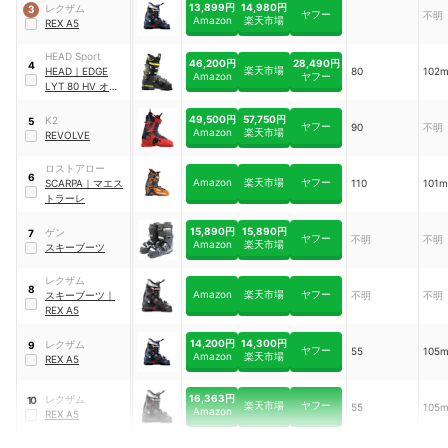
13,899円
14,980円
レクザム
3
ヤフー
不明
Amazon
楽天市場
REX A5
HEAD Sport
46,200円
28,490円
4
楽天市場
HEAD
｜
EDGE
80
102
Amazon
ヤフー
LYT 80 HV オー
ルマウンテンブー
ツ
49,500円
57,750円
K2
5
ヤフー
90
不明
Amazon
楽天市場
REVOLVE
ロストアロー
6
Amazon
楽天市場
ヤフー
SCARPA
｜
マエス
110
101
トラーレ
15,890円
15,890円
ゲン
7
ヤフー
不明
不明
Amazon
楽天市場
スキーブーツ
レクザム
8
Amazon
楽天市場
ヤフー
スキーブーツ
｜
不明
不明
REX A5
14,200円
14,300円
レクザム
9
ヤフー
55
105
Amazon
楽天市場
REX A5
16,363円
レクザム
10
楽天市場
ヤフー
55
105
Amazon
REX A5