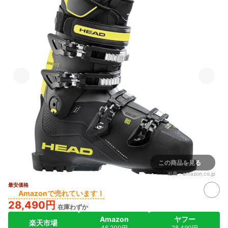
この商品を見る
出典：
amazon.co.jp
最安価格
Amazonで売れています！
28,490円
在庫わずか
Amazon
ヤフー
楽天市場
46,200円
28,490円