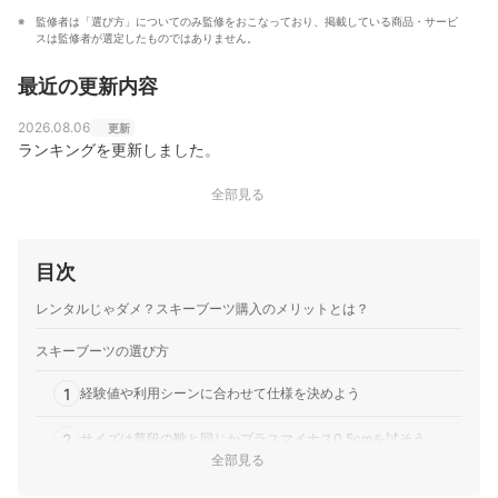
監修者は「選び方」についてのみ監修をおこなっており、掲載している商品・サービ
スは監修者が選定したものではありません。
最近の更新内容
2026.08.06
更新
ランキングを更新しました。
全部見る
目次
レンタルじゃダメ？スキーブーツ購入のメリットとは？
スキーブーツの選び方
1
経験値や利用シーンに合わせて仕様を決めよう
2
サイズは普段の靴と同じかプラスマイナス0.5cmを試そう
全部見る
3
滑走時以外の利便性を高める便利な機能に注目しよう