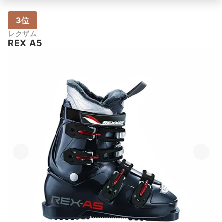
3位
レクザム
REX A5