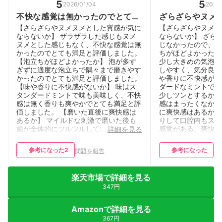
5
5
2026/01/04
2025/
不快な感覚は無かったのでとても
ざらざらやヌメ
満足と評価しました
たので、とても
【ざらざらやヌメヌメとした質感が気に
【ざらざらやヌメヌ
ならないか】 ザラザラした感じもヌメ
ならないか】 ざら
ヌメとした感じもなく、不快な感覚は無
じなかったので、と
かったのでとても満足と評価しました。
ちがほどよかったか
【泡立ちがほどよかったか】 泡が多す
少し大きめの気泡が
ぎずに適度な泡立ちで隅々まで磨きやす
しやすく、気分良く
かったのでとても満足と評価しました。
や香りに不快感がな
【味や香りに不快感がないか】 味はス
ダードなミントで不
タンダードミントで味も美味しく、不快
少しツンとするから
感は無く香りも爽やかでとても満足と評
感はまったくなかっ
価しました。 【磨いた直後に爽快感は
に爽快感はあるか】
あるか】 マイルドな刺激で磨いた後も
りして口腔内もスッ
歯が全体的にツルツルしていてしっかり
感覚がある。爽快感
詳細を見る
と歯垢が取れている感じがしました。磨
と比べると優しめで
いた直後も爽快感がありとても満足と評
感だと思った。
参考になった
2
参考になった
問題を報告
問
価しました。
楽天市場で詳細を見る
347円
Amazonで詳細を見る
367円