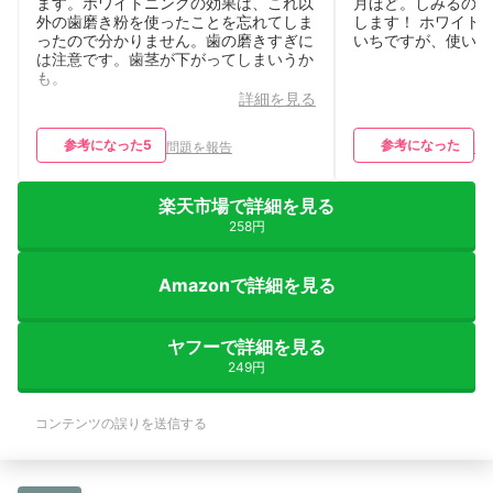
ます。ホワイトニングの効果は、これ以
月ほど。しみるのが
外の歯磨き粉を使ったことを忘れてしま
します！ ホワイト
ったので分かりません。歯の磨きすぎに
いちですが、使い続
は注意です。歯茎が下がってしまいうか
も。
詳細を見る
参考になった
5
参考になった
問題を報告
問
楽天市場で詳細を見る
258円
Amazonで詳細を見る
ヤフーで詳細を見る
249円
コンテンツの誤りを送信する