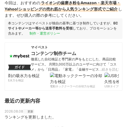
今回は、おすすめの
ライオンの歯磨き粉をAmazon・楽天市場・
Yahoo!ショッピングの売れ筋から人気ランキング形式でご紹介
し
ます。ぜひ購入の際の参考にしてください。
本コンテンツはマイベストが独自の基準に基づき制作していますが、
EC
サイトやメーカー等から送客手数料を受領
しており、プロモーションを
含みます。
制作・運営ポリシー
マイベスト
コンテンツ制作チーム
徹底した自社検証と専門家の声をもとにした、商品比較
サービス。 月間3,000万以上のユーザーに向けて「コス
ガイド
メ」から「日用品」「家電」「金融サービス」まで、ベ
…続きを読む
ストな商品を選んでもらうために、毎日コンテンツを制
作中。
剤の吸水力を検証
コンテンツ制作チームのプロフィール
電動ネッククーラーの冷却力を検証
USBタイプCケー
最近の更新内容
2026.08.08
更新
ランキングを更新しました。