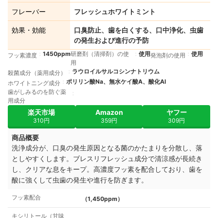
フレーバー
フレッシュホワイトミント
効果・効能
口臭防止、歯を白くする、口中浄化、虫歯
の発生および進行の予防
1450ppm
研磨剤（清掃剤）の使
使用
使用
フッ素濃度
発泡剤の使用
用
ラウロイルサルコシンナトリウム
殺菌成分（薬用成分）
ポリリン酸Na、無水ケイ酸A、酸化Al
ホワイトニング成分
歯がしみるのを防ぐ薬
用成分
楽天市場
Amazon
ヤフー
310円
359円
309円
商品概要
洗浄成分が、口臭の発生原因となる菌のかたまりを分散し、落
としやすくします。ブレスリフレッシュ成分で清涼感が長続き
し、クリアな息をキープ。高濃度フッ素を配合しており、歯を
酸に強くして虫歯の発生や進行を防ぎます。
フッ素配合
（1,450ppm）
キシリトール（甘味