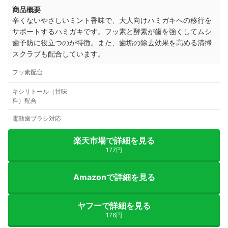
商品概要
辛くないやさしいミント香味で、大人向けハミガキへの移行を
サポートするハミガキです。フッ素と酵素が歯を強くしてムシ
歯予防に役立つのが特徴。また、歯垢の除去効果を高める清掃
スクラブも配合しています。
フッ素配合
キシリトール（甘味
料）配合
電動歯ブラシ対応
楽天市場で詳細を見る
177円
Amazonで詳細を見る
ヤフーで詳細を見る
176円