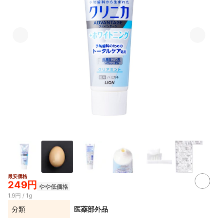
最安価格
249円
やや低価格
1.9円 / 1g
分類
医薬部外品