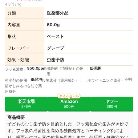
4.6円 / 1g
分類
医薬部外品
内容量
60.0g
形状
ペースト
フレーバー
グレープ
効果・効能
虫歯予防
950.0ppm
研磨剤（清掃剤）の使
低研磨
フッ素濃度
用
低発泡
不明
発泡剤の使用
殺菌成分（薬用成分）
ホワイトニング成分
歯がしみるのを防ぐ薬
用成分
タイムセール
楽天市場
Amazon
ヤフー
276円
500円
660円
商品概要
子どものむし歯予防を目的とした、フッ素配合の歯みがき粉で
す。フッ素の滞留性を高める独自処方とコーティング剤によ
り、歯面へのフッ素の付着を促進します。低研磨・低発泡のソ