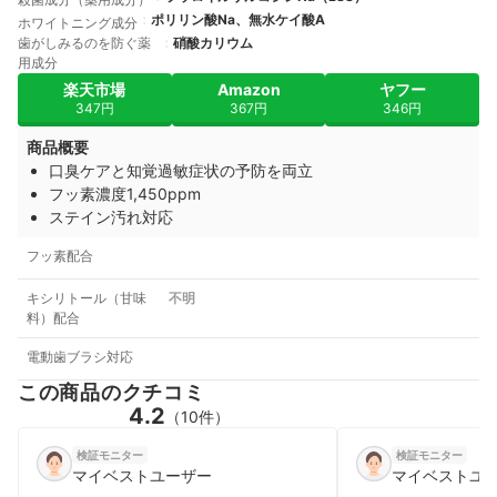
ポリリン酸Na、無水ケイ酸A
ホワイトニング成分
歯がしみるのを防ぐ薬
硝酸カリウム
用成分
楽天市場
Amazon
ヤフー
347円
367円
346円
商品概要
口臭ケアと知覚過敏症状の予防を両立
フッ素濃度1,450ppm
ステイン汚れ対応
フッ素配合
キシリトール（甘味
不明
料）配合
電動歯ブラシ対応
この商品のクチコミ
4.2
（10件）
検証モニター
検証モニター
マイベストユーザー
マイベストユ