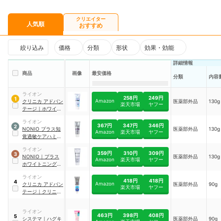
クリエイター
人気順
おすすめ
絞り込み
価格
分類
形状
効果・効能
詳細情報
商品
画像
最安価格
分類
内容
ライオン
258円
249円
1
Amazon
クリニカ
アドバン
医薬部外品
130g
楽天市場
ヤフー
テージ
｜
ホワイト
ニング ハミガキ
ライオン
クリアミント
367円
347円
346円
2
NONIO プラス知
医薬部外品
130g
Amazon
楽天市場
ヤフー
覚過敏ケアハミガ
キ
ライオン
359円
310円
309円
3
NONIO
｜
プラス
医薬部外品
130g
Amazon
楽天市場
ヤフー
ホワイトニング ハ
ミガキ
ライオン
418円
418円
4
Amazon
クリニカ
アドバン
医薬部外品
90g
楽天市場
ヤフー
テージ
｜
クリニカ
アドバンテージ ジ
ェルハミガキ 電動
ライオン
歯ブラシ用
463円
398円
408円
5
システマ
｜
ハグキ
医薬部外品
90g