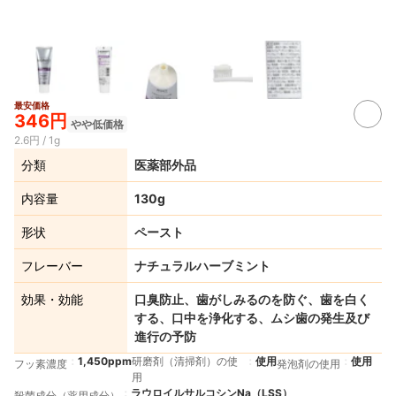
最安価格
346円
やや低価格
2.6円 / 1g
分類
医薬部外品
内容量
130g
形状
ペースト
フレーバー
ナチュラルハーブミント
効果・効能
口臭防止、歯がしみるのを防ぐ、歯を白く
する、口中を浄化する、ムシ歯の発生及び
進行の予防
1,450ppm
研磨剤（清掃剤）の使
使用
使用
フッ素濃度
発泡剤の使用
用
ラウロイルサルコシンNa（LSS）
殺菌成分（薬用成分）