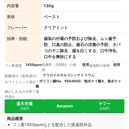
内容量
130g
形状
ペースト
フレーバー
クリアミント
効果・効能
歯垢の付着の予防および除去、ムシ歯予
防、口臭の防止、歯石の沈着の予防、タバ
コのヤニ除去、歯を白くする、口中浄化、
口中を爽快にする
1450ppm
研磨剤（清掃剤）の使
使用
使用
フッ素濃度
発泡剤の使用
用
ラウロイルサルコシンナトリウム
殺菌成分（薬用成分）
ポリリン酸Na、PEG4000、無水ケイ酸A、無水ケイ
ホワイトニング成分
酸
歯がしみるのを防ぐ薬
用成分
楽天市場
ヤフー
Amazon
258円
249円
商品概要
フッ素1450ppmなどを配合した医薬部外品