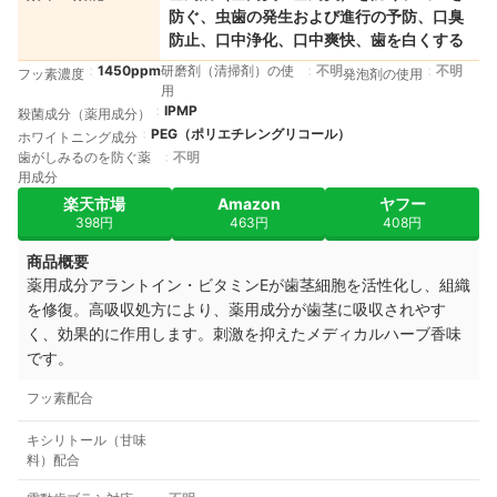
防ぐ、虫歯の発生および進行の予防、口臭
防止、口中浄化、口中爽快、歯を白くする
1450ppm
研磨剤（清掃剤）の使
不明
不明
フッ素濃度
発泡剤の使用
用
IPMP
殺菌成分（薬用成分）
PEG（ポリエチレングリコール）
ホワイトニング成分
歯がしみるのを防ぐ薬
不明
用成分
楽天市場
Amazon
ヤフー
398円
463円
408円
商品概要
薬用成分アラントイン・ビタミンEが歯茎細胞を活性化し、組織
を修復。高吸収処方により、薬用成分が歯茎に吸収されやす
く、効果的に作用します。刺激を抑えたメディカルハーブ香味
です。
フッ素配合
キシリトール（甘味
料）配合