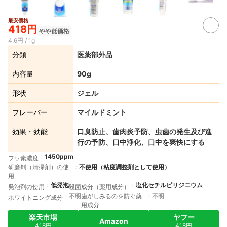
最安価格
2+
418円
やや低価格
4.6円 / 1g
分類
医薬部外品
内容量
90g
形状
ジェル
フレーバー
マイルドミント
効果・効能
口臭防止、歯肉炎予防、虫歯の発生及び進
行の予防、口中浄化、口中を爽快にする
1450ppm
フッ素濃度
研磨剤（清掃剤）の使
不使用（粘度調整剤として使用）
用
低発泡
塩化セチルピリジニウム
発泡剤の使用
殺菌成分（薬用成分）
不明
歯がしみるのを防ぐ薬
不明
ホワイトニング成分
用成分
楽天市場
ヤフー
Amazon
418円
418円