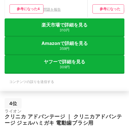
参考になった
4
参考になった
問題を報告
問
楽天市場で詳細を見る
310円
Amazonで詳細を見る
359円
ヤフーで詳細を見る
309円
コンテンツの誤りを送信する
4位
ライオン
クリニカ
アドバンテージ
｜
クリニカアドバンテ
ージ ジェルハミガキ 電動歯ブラシ用