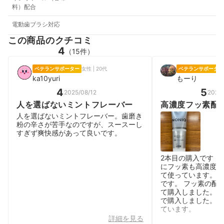
料）配合
電動歯ブラシ対応
この商品のクチコミ
4
（15件）
ベテランサポーター
女性 | 20代
ベテランサポーター
ka10yuri
もーり
4
5
2025/08/12
2026/
人を選ばないミントフレーバー
高濃度フッ素配
人を選ばないミントフレーバー。歯磨き
粉の辛さが苦手なのですが、スースーし
すぎず爽快感があって良いです。
2本目の購入です！
にフッ素も高濃度配
て使っています。 
です。 フッ素の配
て購入しました。 値
で購入しました。 
ています。
詳細を見る