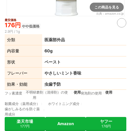
この商品を見る
出典：
amazon.co.jp
最安価格
176円
やや低価格
2.9円 / 1g
分類
医薬部外品
内容量
60g
形状
ペースト
フレーバー
やさしいミント香味
効果・効能
虫歯予防
不明
研磨剤（清掃剤）の使
使用
使用
フッ素濃度
発泡剤の使用
用
殺菌成分（薬用成分）
ホワイトニング成分
歯がしみるのを防ぐ薬
用成分
楽天市場
ヤフー
Amazon
177円
176円