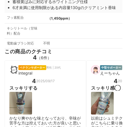
蓄積黄ばみに対応するホワイトニング仕様
6才未満に使用制限がある内容量130gのクリアミント香味
フッ素配合
（1,450ppm）
キシリトール（甘味
料）配合
電動歯ブラシ対応
不明
この商品のクチコミ
4
（6件）
ベテランサポーター
男性 | 20代
中堅サポーター
女性
integral
えーちゃん
4
4
2025/09/17
2026
スッキリする
スッキリ感◯ 
効果はよく分か
かなり爽やかな味となっており、辛味が
以前はシュミテクト
苦手な方は控えておいた方が良いと思い
がこちらに乗り換え