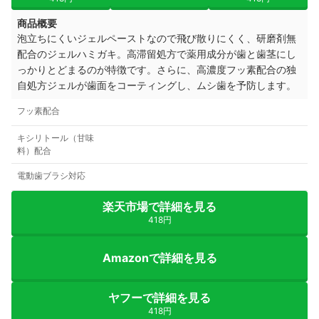
商品概要
泡立ちにくいジェルペーストなので飛び散りにくく、研磨剤無
配合のジェルハミガキ。
高滞留処方で
薬用成分が
歯と歯茎にし
っかりとどまるのが特徴です。さら
に、
高濃度フッ素配合の独
自処方ジェルが歯面をコーティングし、
ムシ歯を予防します。
フッ素配合
キシリトール（甘味
料）配合
電動歯ブラシ対応
楽天市場で詳細を見る
418円
Amazonで詳細を見る
ヤフーで詳細を見る
418円