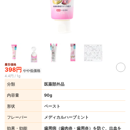
最安価格
398円
やや低価格
4.4円 / 1g
分類
医薬部外品
内容量
90g
形状
ペースト
フレーバー
メディカルハーブミント
効果・効能
歯周病（歯肉炎・歯周炎）を防ぐ、出血を