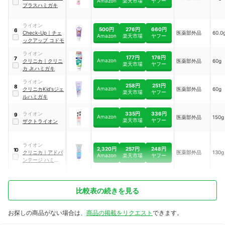
Amazon
楽天市場
ヤフー
プラスハミガキ
ライオン
500円
276円
660円
6
Check-Up
｜
チェ
医薬部外品
60.0
Amazon
楽天市場
ヤフー
ックアップ コドモ
ライオン
177円
176円
7
Amazon
クリニカ
｜
クリニ
医薬部外品
60g
楽天市場
ヤフー
カ Jr.ハミガキ
ライオン
258円
251円
8
Amazon
クリニカKid'sジェ
医薬部外品
60g
楽天市場
ヤフー
ルハミガキ
335円
336円
ライオン
9
Amazon
医薬部外品
150g
楽天市場
ヤフー
ザクトライオン
ライオン
2,320円
257円
248円
10
クリニカ
｜
アドバ
医薬部外品
130g
Amazon
楽天市場
ヤフー
ンテージ ハミガ
キ クールミント
比較表の続きを見る
お探しの商品がない場合は、
商品の掲載をリクエスト
できます。