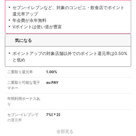
セブン‐イレブンなど、対象のコンビニ・飲食店でポイント
還元率アップ
年会費が永年無料
Vポイントは使い道が豊富
気になる
ポイントアップの対象店舗以外でのポイント還元率は0.50%
と低め
二重取り還元率
1.00%
二重取り可能な電子
au PAY
マネー
年間利用ボーナスあ
り
セブン-イレブンで
7%
(＊
2
)
の還元率
全部見る