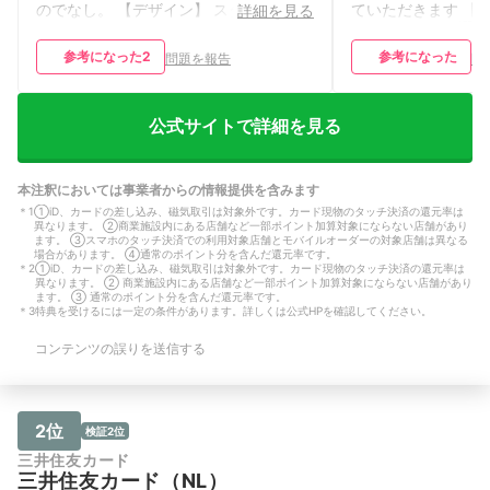
のでなし。 【デザイン】 スタイリッシ
ていただきます 【
詳細を見る
ュで、ごちゃごちゃしてなくて良い
のデザインから選ぶ
【アプリ・Webサービス】
みのカードを手に入
参考になった
2
参考になった
問題を報告
問
moneyfowardやsbi証券と連携できるの
になった点はカラー
が非常に助かる。webでしかできないこ
【アプリ・Webサ
とがあったり、アプリをいくつも持たな
に連絡が来るのでそ
いと最大限使いこなせないのは面倒。
しかし、振り込みを
公式サイトで詳細を見る
【基本情報】 職業：学生 利用期間：1～
いのでそこは残念な
2年未満 主な利用シーン：ネットショッ
いただきます。 【
ピング、コンビニ、アパレル（衣服）、
生 利用期間：1～2
本注釈においては事業者からの情報提供を含みます
飲食店、交通費、旅行・出張、電子マネ
ン：電子マネー・ス
＊
1
①iD、カードの差し込み、磁気取引は対象外です。カード現物のタッチ決済の還元率は
ー・スマホ決済へのチャージ（楽天ペ
ジ（楽天ペイ、Pay
異なります。 ②商業施設内にある店舗など一部ポイント加算対象にならない店舗があり
イ、PayPayなど） 月間利用額：5〜10
額：10〜15万円未
ます。 ③スマホのタッチ決済での利用対象店舗とモバイルオーダーの対象店舗は異なる
万円未満 重要視しているポイント：現
イント：年会費が無
場合があります。 ④通常のポイント分を含んだ還元率です。
在使っている銀行口座やサービスとグル
ド枚数：1
＊
2
①iD、カードの差し込み、磁気取引は対象外です。カード現物のタッチ決済の還元率は
異なります。 ② 商業施設内にある店舗など一部ポイント加算対象にならない店舗があり
ープが同じで使いやすい 保有カード枚
ます。 ③ 通常のポイント分を含んだ還元率です。
数：2枚
＊
3
特典を受けるには一定の条件があります。詳しくは公式HPを確認してください。
コンテンツの誤りを送信する
2位
検証2位
三井住友カード
三井住友カード（NL）