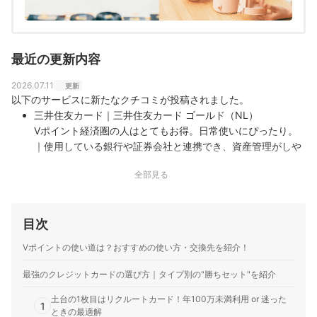
最近の更新内容
2026.07.11
更新
以下のサービスに新たなクチコミが投稿されました。
三井住友カード｜三井住友カード ゴールド（NL）
Vポイント経済圏の人はとてもお得。日常使いにぴったり。
｜使用している銀行や証券会社と連携でき、資産管理がしや
すい点が便利です。年間100万円利用で年会費無料になる点
全部見る
も魅力でした。 【還元率】 スマホのタッチ決済を利用する
だけで、コンビニで高還元を受けられるので日常使いにとて
も便利だと感じています。 …
目次
三井住友カード｜三井住友カード（NL）
コンビニでのタッチ決済で7%還元。他のカードより高い還元
Vポイントの使い道は？おすすめの使い方・交換先を紹介！
率を誇る。｜三井住友カードを利用することが申込み条件に
含まれている団体、サイトなどが多いのでこちらのカードを
最強のクレジットカードの選び方｜タイプ別の"勝ちセット"を紹介
選択して良かったです。 【還元率】 コンビニでのタッチ決
土台の1枚目はリクルートカード！年100万未満利用 or 迷った
済で7%還元と他のカードと比較してかなり高い還元率なとこ
1
ときの最適解