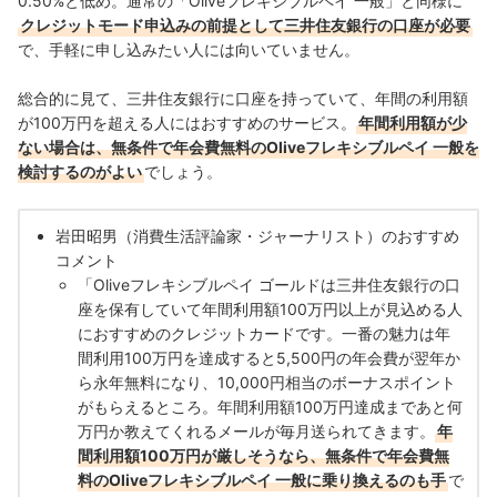
0.50%と低め。通常の「Oliveフレキシブルペイ 一般」と同様に
クレジットモード申込みの前提として三井住友銀行の口座が必要
で、手軽に申し込みたい人には向いていません。
総合的に見て、三井住友銀行に口座を持っていて、年間の利用額
が100万円を超える人にはおすすめのサービス。
年間利用額が少
ない場合は、無条件で年会費無料のOliveフレキシブルペイ 一般を
検討するのがよい
でしょう。
岩田昭男（消費生活評論家・ジャーナリスト）のおすすめ
コメント
「Oliveフレキシブルペイ ゴールドは三井住友銀行の口
座を保有していて年間利用額100万円以上が見込める人
におすすめのクレジットカードです。一番の魅力は年
間利用100万円を達成すると5,500円の年会費が翌年か
ら永年無料になり、10,000円相当のボーナスポイント
がもらえるところ。年間利用額100万円達成まであと何
万円か教えてくれるメールが毎月送られてきます。
年
間利用額100万円が厳しそうなら、無条件で年会費無
料のOliveフレキシブルペイ 一般に乗り換えるのも手
で