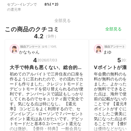
セブン-イレブンで
8%
(＊
2
)
の還元率
全部見る
この商品のクチコミ
全部見る
4.2
（9件）
女性 | 10代
女性
独自アンケート
独自アンケート
かなちゃん
まゆ
4
5
2026/07/03
2026/
大手で特典も悪くない、総合的に
Vポイントが溜
見て良いカード
費も無料なので
初めてのアルバイトで三井住友の口座を
年会費の無料のもの
ことができます
作るように言われたので、その流れでカ
料が無料のものを探
ードも作りました。クレジットモードと
ました。よかった点
デビットモードを切り替えられるのが便
が無料でできるとこ
利です。ナンバーレスで認証もしっかり
た点は、海外で使用
してくれるのでセキュリティ面で安全で
前の記載がないので
す。気になる点は特になし。 【還元
ことです 【還元率
率】 コンビニをよく利用するので、セ
ポイントがすぐに貯
ブンイレブン・ローソンで７パーセント
っとしたご褒美に当
ポイント還元はありがたいです。デビッ
気になった点はポイ
トモードだと基本0.2パーセント還元な
ることです 【優待
のは微妙。 【優待・特典】 一般会員な
は優待などがないた