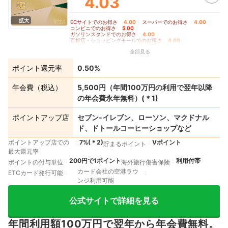
4.03
マホのタッチ決済対象店舗とモバイルオーダーの対象店舗は異なります。詳しくはサービ
ス詳細ページを確認してください。 ⑤通常のポイント分を含んだ還元率です。 ⑥ポイ
ント還元率は利用金額に対する獲得ポイントを示したもので、ポイントの交換方法によっ
拡大
ECサイトでのお得さ
4.00
｜
スーパーでのお得さ
4.00
｜
ては、1ポイント1円相当にならない場合があります。 ⑦Google Pay™ 、Samsung Pay
コンビニでのお得さ
5.00
｜
で、Mastercard®タッチ決済は利用できません。ポイント還元は受けられないので、注
ガソリンスタンドでのお得さ
4.00
｜
意してください。
百貨店・ショッピングモールでのお得さ
4.00
｜
＊
4
「三井住友カードつみたて投資」は対象カードごとの年間ご利用金額に応じて最大4％の
家電量販店でのお得さ
4.00
｜
全部見る
ポイントを付与します。 さらに、株式会社Oliveコンサルティングが提供するOlive資産
交通費支払いでのお得さ
3.50
｜
飲食店でのお得さ
5.00
｜
ドラッグストアでのお得さ
4.00
｜
運用サービスにお申し込みのうえ、株式会社三井住友銀行および株式会社Oliveコンサル
公共料金支払いでのお得さ
3.50
｜
ティングが提供する資産運用特典の条件を達成することで、最大2%のポイントを上乗せ
ポイント還元率
0.50%
クレカ積立でのお得さ
4.00
｜
して付与します。 条件や特典内容の詳細は「三井住友カードつみたて投資」ページをご
その他の店舗・サービスでのお得さ
3.50
｜
確認ください。
ポイントの貯めやすさ
4.38
｜
年会費の安さ
3.50
｜
＊
5
即時発行ができない場合があります
年会費（税込）
5,500円（年間100万円の利用で翌年以降
ポイントの使いやすさ
5.00
の年会費永年無料）
(＊
1
)
ポイントアップ店
セブン‐イレブン、ローソン、マクドナル
ド、ドトールコーヒーショップなど
ポイントアップ店での
7%
(＊
2
)
Vポイント
貯まるポイント
最大還元率
200円で1ポイント
利用付帯
ポイントの付与単位
海外旅行傷害保険
カード会社の空港ラウ
ETCカード発行可能
ンジ利用可能
公式サイトで詳細を見る
年間利用額100万円で翌年から年会費無料。