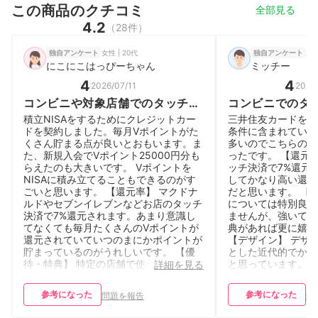
この商品のクチコミ
全部見る
4.2
（28件）
女性 | 20代
男性
独自アンケート
独自アンケート
にこにこはっぴーちゃん
ミッチー
4
4
2026/07/11
2026/
コンビニや対象店舗でのタッチ決
コンビニでのタ
済で最大7%還元が魅力の王道カ
元。他のカード
積立NISAをするためにクレジットカー
三井住友カードを利
ード
誇る。
ドを契約しました。毎月Vポイントがた
条件に含まれている
くさん貯まる点が良いとおもいます。ま
多いのでこちらのカ
た、新規入会でVポイント25000円分も
ったです。 【還元
らえたのも大きいです。 Vポイントを
ッチ決済で7%還元
NISAに積み立てることもできるのがす
してかなり高い還元
ごいと思います。 【還元率】 マクドナ
だと思います。 【
ルドやセブンイレブンなどお店のタッチ
については特別良い
決済で7%還元されます。あまり意識し
ませんが、強いて言
てなくても毎月たくさんのVポイントが
典があれば更に嬉し
還元されていていつのまにかポイントが
【デザイン】 デザ
貯まっているのがうれしいです。 【優
とした近代的でかっ
待・特典】 特定の店舗で使うクーポン
と思っています。 
詳細を見る
などがあります。また加入していないの
ビス】 Webサー
ですが、無料保険などもあるのが便利で
がありますし、スマ
参考になった
参考になった
問題を報告
問
す。 【デザイン】 ナンバーレスなのが
から操作がわかりや
良いです。カードは緑色でスタイリッシ
す。 【基本情報】