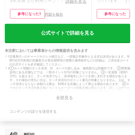
4年未満 主な利用シーン：ネットショッ
っています。 【ア
詳細を見る
ピング、スーパー・ドラッグストア 月
ス】 アプリ画面が
間利用額：5〜10万円未満 重要視してい
すいです。銀行やポ
参考になった
1
参考になった
問題を報告
問
るポイント：年会費が無料・安い 保有
まとめて確認できる
カード枚数：3枚
【基本情報】 職業
ト 利用期間：2～3
ン：ネットショッピ
公式サイトで詳細を見る
ラッグストア、家電
通費、旅行・出張、
賃・水道料金など）
本注釈においては事業者からの情報提供を含みます
25万円未満 重要
＊
1
交通系ICへのチャージやクレカ積立など、一部集計対象外となる支払決済があります。年
年会費が無料・安い
間100万円利用の対象取引や算定期間等の実際の適用条件などの詳細は、三井住友カード
枚
の公式サイトを必ず確認してください。
＊
2
①カード現物のタッチ決済、iD、カードの差し込み、磁気取引は対象外です。 ②商業施
設内にある店舗などでは、一部ポイント付与の対象となりません。 ③一定金額（原則1
万円）を超えると、タッチ決済でなく、決済端末にカードを挿し支払する場合がありま
す。その場合の支払い分は、タッチ決済分のポイント還元の対象となりません。上記、タ
ッチ決済とならない金額の上限は、利用する店舗によって異なる場合があります。 ④ス
マホのタッチ決済対象店舗とモバイルオーダーの対象店舗は異なります。詳しくはサービ
ス詳細ページを確認してください。 ⑤通常のポイント分を含んだ還元率です。 ⑥ポイ
ント還元率は利用金額に対する獲得ポイントを示したもので、ポイントの交換方法によっ
全部見る
ては、1ポイント1円相当にならない場合があります。 ⑦Google Pay™ 、Samsung Pay
で、Mastercard®タッチ決済は利用できません。ポイント還元は受けられないので、注
意してください。
コンテンツの誤りを送信する
＊
3
①年間100万円のご利用で10,000ポイント進呈 ②年間100万円利用の対象取引や算定期
間等の実際の適用条件などの詳細は、三井住友カードのホームページを必ずご確認くださ
い。
＊
4
①カード現物のタッチ決済、iD、カードの差し込み、磁気取引は対象外です。 ②商業施
設内にある店舗などでは、一部ポイント付与の対象となりません。 ③一定金額（原則1
万円）を超えると、タッチ決済でなく、決済端末にカードを挿し支払する場合がありま
4位
検証5位
す。その場合の支払い分は、タッチ決済分のポイント還元の対象となりません。上記、タ