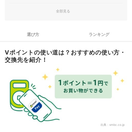
ろが良い点だと思います。 【優待・特…
年100万円以上使うなら、Oliveフレキシブルペイ ゴールド→リ
2
全部見る
クルートカードの2枚切り替えが最強
2〜3枚目以降はよく使う店や使い道で還元率が跳ねるカードを
3
選ぶ
選び方
ランキング
4
発行前に解消！みんなが気になるクレカのギモンQ&A
Vポイントの使い道は？おすすめの使い方・
Vポイントが貯まるクレジットカード全5選おすすめ人気ランキング
交換先を紹介！
Vポイントとは？
Vポイントのお得な貯め方は？
Vポイントの有効期限は？
VポイントPayアプリとは？
Vマネーとは？
Vポイントが貯まる三井住友カードはこちらをチェック！
出典：
smbc.co.jp
自分にぴったりの1枚を選びたいなら、総合ランキングもチェックしよ