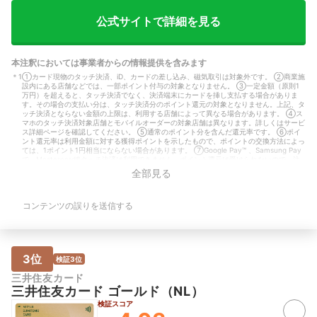
ュです。また、キティーちゃんとコラボ
ーランス 利用期間：
しているカードは可愛くてプラス料金か
利用シーン：その他
公式サイトで詳細を見る
かりますが発行できるのも良いです。
万円未満 重要視し
【アプリ・Webサービス】 アプリはロ
イント還元率が高い
グインするだけで一目で使っている金額
本注釈においては事業者からの情報提供を含みます
がわかるのが良いです。また残り何円使
＊
1
①カード現物のタッチ決済、iD、カードの差し込み、磁気取引は対象外です。 ②商業施
えるかや、キャンペーンなどわかりやす
設内にある店舗などでは、一部ポイント付与の対象となりません。 ③一定金額（原則1
い仕様になっています。 【基本情報】
万円）を超えると、タッチ決済でなく、決済端末にカードを挿し支払する場合がありま
職業：パート・アルバイト 利用期間：
す。その場合の支払い分は、タッチ決済分のポイント還元の対象となりません。上記、タ
半年～1年未満 主な利用シーン：ネット
ッチ決済とならない金額の上限は、利用する店舗によって異なる場合があります。 ④ス
マホのタッチ決済対象店舗とモバイルオーダーの対象店舗は異なります。詳しくはサービ
ショッピング、その他 月間利用額：5〜
ス詳細ページを確認してください。 ⑤通常のポイント分を含んだ還元率です。 ⑥ポイ
10万円未満 重要視しているポイント：
ント還元率は利用金額に対する獲得ポイントを示したもので、ポイントの交換方法によっ
年会費が無料・安い 保有カード枚数：1
ては、1ポイント1円相当にならない場合があります。 ⑦Google Pay™ 、Samsung Pay
で、Mastercard®タッチ決済は利用できません。ポイント還元は受けられないので、注
枚
意してください。
全部見る
＊
2
①カード現物のタッチ決済、iD、カードの差し込み、磁気取引は対象外です。 ②商業施
設内にある店舗などでは、一部ポイント付与の対象となりません。 ③一定金額（原則1
万円）を超えると、タッチ決済でなく、決済端末にカードを挿し支払する場合がありま
コンテンツの誤りを送信する
す。その場合の支払い分は、タッチ決済分のポイント還元の対象となりません。上記、タ
ッチ決済とならない金額の上限は、利用する店舗によって異なる場合があります。 ④ス
マホのタッチ決済対象店舗とモバイルオーダーの対象店舗は異なります。詳しくはサービ
ス詳細ページを確認してください。 ⑤通常のポイント分を含んだ還元率です。 ⑥ポイ
ント還元率は利用金額に対する獲得ポイントを示したもので、ポイントの交換方法によっ
ては、1ポイント1円相当にならない場合があります。 ⑦Google Pay™ 、Samsung Pay
3位
検証3位
で、Mastercard®タッチ決済は利用できません。ポイント還元は受けられないので、注
意してください。
三井住友カード
＊
3
①カード現物のタッチ決済、iD、カードの差し込み、磁気取引は対象外です。 ②商業施
三井住友カード ゴールド（NL）
設内にある店舗などでは、一部ポイント付与の対象となりません。 ③一定金額（原則1
万円）を超えると、タッチ決済でなく、決済端末にカードを挿し支払する場合がありま
検証スコア
す。その場合の支払い分は、タッチ決済分のポイント還元の対象となりません。上記、タ
ッチ決済とならない金額の上限は、利用する店舗によって異なる場合があります。 ④ス