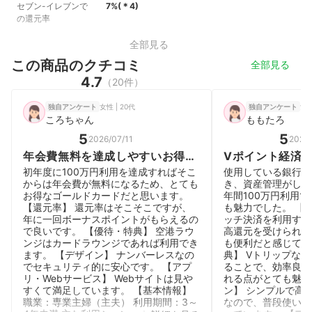
セブン-イレブンで
7%
(＊
4
)
の還元率
全部見る
この商品のクチコミ
全部見る
4.7
（20件）
女性 | 20代
女性
独自アンケート
独自アンケート
ころちゃん
ももたろ
5
5
2026/07/11
2026/
年会費無料を達成しやすいお得な
Vポイント経済
ゴールドカード
得。日常使いに
初年度に100万円利用を達成すればそこ
使用している銀行や
からは年会費が無料になるため、とても
き、資産管理がしや
お得なゴールドカードだと思います。
年間100万円利用
【還元率】 還元率はそこそこですが、
も魅力でした。 【
年に一回ボーナスポイントがもらえるの
ッチ決済を利用する
で良いです。 【優待・特典】 空港ラウ
高還元を受けられる
ンジはカードラウンジであれば利用でき
も便利だと感じてい
ます。 【デザイン】 ナンバーレスなの
典】 Vトリップな
でセキュリティ的に安心です。 【アプ
ることで、効率良く
リ・Webサービス】 Webサイトは見や
れる点がとても魅力
すくて満足しています。 【基本情報】
ン】 シンプルで高
職業：専業主婦（主夫） 利用期間：3～
なので、普段使いで