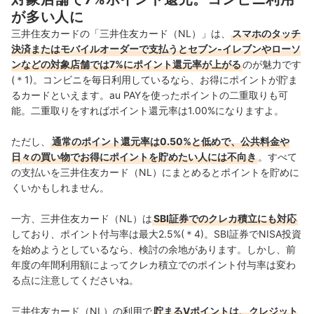
が多い人に
三井住友カードの「三井住友カード（NL）」は、
スマホのタッチ
決済またはモバイルオーダーで支払うとセブン‐イレブンやローソ
ンなどの対象店舗では7%にポイント還元率が上がる
のが魅力です
(＊1)。コンビニを毎日利用しているなら、お得にポイントが貯ま
るカードといえます。au PAYを使ったポイントの二重取りも可
能。二重取りをすればポイント還元率は1.00%になりますよ。
ただし、
通常のポイント還元率は0.50%と低めで、公共料金や
日々の買い物でお得にポイントを貯めたい人には不向き
。すべて
の支払いを三井住友カード（NL）にまとめるとポイントを貯めに
くいかもしれません。
一方、三井住友カード（NL）は
SBI証券でのクレカ積立にも対応
しており、ポイント付与率は最大2.5%(＊4)。SBI証券でNISA投資
を始めようとしているなら、検討の余地があります。しかし、前
年度の年間利用額によってクレカ積立でのポイント付与率は変わ
る点に注意してくださいね。
三井住友カード（NL）の利用で
貯まるVポイントは、クレジット