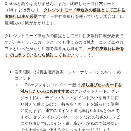
0.50%と高くはありません。また、比較した三井住友カード
（NL）とは異なり、
クレジットモード申込みの前提として三井住
友銀行口座が必要
です。三井住友銀行を使っていない場合は、口
座開設の手間がかかります。
クレジットモード申込みの前提として三井住友銀行口座が必要で
すが、キャッシュカードとしても使えるのは魅力。コンビニやカ
フェといった身近な店舗で高還元も狙えて、
三井住友銀行口座を
すでに持っているなら検討してもよい
でしょう。
岩田昭男（消費生活評論家・ジャーナリスト）のおすすめ
コメント
「Oliveフレキシブルペイ 一般は
持ち運びたいカードを
減らしたい人にもおすすめ
のクレジットカード。クレ
ジット払い・デビット払い・ポイント払いを自由に切
り替えて使えるので、持ち歩くカードを減らせて便利
に使えます。通常のポイント還元率は0.50％と低めで
すが、セブン‐イレブンやローソンなどの対象のコンビ
ニや飲食店ではポイント還元率が上がるので普段使い
でも十分お得に使えるクレジットカードでしょう。」