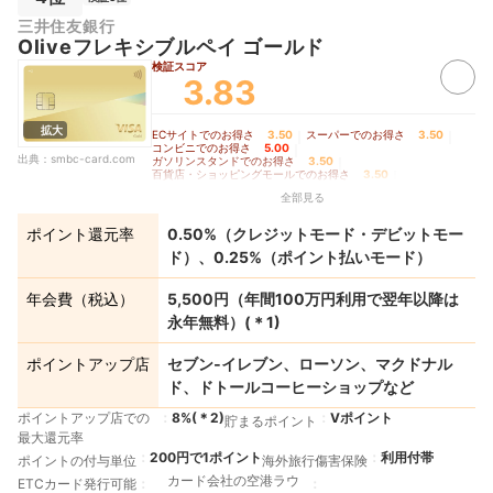
ッチ決済とならない金額の上限は、利用する店舗によって異なる場合があります。 ④ス
三井住友銀行
マホのタッチ決済対象店舗とモバイルオーダーの対象店舗は異なります。詳しくはサービ
Oliveフレキシブルペイ ゴールド
ス詳細ページを確認してください。 ⑤通常のポイント分を含んだ還元率です。 ⑥ポイ
ント還元率は利用金額に対する獲得ポイントを示したもので、ポイントの交換方法によっ
検証スコア
ては、1ポイント1円相当にならない場合があります。 ⑦Google Pay™ 、Samsung Pay
3.83
で、Mastercard®タッチ決済は利用できません。ポイント還元は受けられないので、注
意してください。
＊
5
①カード現物のタッチ決済、iD、カードの差し込み、磁気取引は対象外です。 ②商業施
設内にある店舗などでは、一部ポイント付与の対象となりません。 ③一定金額（原則1
拡大
ECサイトでのお得さ
3.50
｜
スーパーでのお得さ
3.50
｜
万円）を超えると、タッチ決済でなく、決済端末にカードを挿し支払する場合がありま
コンビニでのお得さ
5.00
｜
す。その場合の支払い分は、タッチ決済分のポイント還元の対象となりません。上記、タ
出典：
smbc-card.com
ガソリンスタンドでのお得さ
3.50
｜
ッチ決済とならない金額の上限は、利用する店舗によって異なる場合があります。 ④ス
百貨店・ショッピングモールでのお得さ
3.50
｜
マホのタッチ決済対象店舗とモバイルオーダーの対象店舗は異なります。詳しくはサービ
家電量販店でのお得さ
3.50
｜
全部見る
ス詳細ページを確認してください。 ⑤通常のポイント分を含んだ還元率です。 ⑥ポイ
交通費支払いでのお得さ
3.50
｜
飲食店でのお得さ
5.00
｜
ドラッグストアでのお得さ
3.50
｜
ント還元率は利用金額に対する獲得ポイントを示したもので、ポイントの交換方法によっ
公共料金支払いでのお得さ
3.50
｜
ては、1ポイント1円相当にならない場合があります。 ⑦Google Pay™ 、Samsung Pay
ポイント還元率
0.50%（クレジットモード・デビットモー
クレカ積立でのお得さ
4.00
｜
で、Mastercard®タッチ決済は利用できません。ポイント還元は受けられないので、注
その他の店舗・サービスでのお得さ
3.50
｜
ド）、0.25%（ポイント払いモード）
意してください。
ポイントの貯めやすさ
4.38
｜
年会費の安さ
3.50
｜
＊
6
「三井住友カードつみたて投資」は対象カードごとの年間ご利用金額に応じて最大4％の
ポイントの使いやすさ
5.00
ポイントを付与します。 さらに、株式会社Oliveコンサルティングが提供するOlive資産
年会費（税込）
5,500円（年間100万円利用で翌年以降は
運用サービスにお申し込みのうえ、株式会社三井住友銀行および株式会社Oliveコンサル
ティングが提供する資産運用特典の条件を達成することで、最大2%のポイントを上乗せ
永年無料）
(＊
1
)
して付与します。 条件や特典内容の詳細は「三井住友カードつみたて投資」ページをご
確認ください。
＊
7
ポイント還元率は利用金額に対する獲得ポイントを示したもので、ポイントの交換方法に
ポイントアップ店
セブン‐イレブン、ローソン、マクドナル
よっては、1ポイント1円相当にならない場合があります。
ド、ドトールコーヒーショップなど
＊
8
即時発行ができない場合があります。
ポイントアップ店での
8%
(＊
2
)
Vポイント
貯まるポイント
最大還元率
200円で1ポイント
利用付帯
ポイントの付与単位
海外旅行傷害保険
カード会社の空港ラウ
ETCカード発行可能