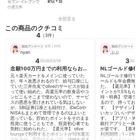
セブン-イレブンで
8%
(＊
3
)
の還元率
全部見る
この商品のクチコミ
4
（3件）
女性 | 30代
女性
独自アンケート
独自アンケート
nyan
ぷぷ
4
3
2026/03/18
2026/
念願100万円までの利用ならお
NLゴールド修
得。ポイント投資は初心者にもお
に作って損はな
元々楽天カードをメインに使っていた
NLゴールド修行で
すすめ。
が、年々改悪されるので、給与口座にし
ールドも年会費無料
ていた三井住友でoliveのサービスが始ま
た。 【還元率】 1
って使い始めた。高還元率の飲食店やコ
イントが1.5%もら
ンビニもそこまで使わないので、サービ
待・特典】 空港ラ
スの恩恵を受けきれている気はしない
るので、持っておき
が、SBI証券口座とも紐付け、iDeCoや
す。 【デザイン】
NISAもまとめて管理できるのはよいと
いカッコいいデザイ
思っている。貯めたポイントをそのまま
す。 【アプリ・Web
投資に使うこともでき、投資初心者でも
銀行アプリと一体に
気軽に始められた。 【還元率】 olive
が楽です。 【基本
loungeで利用するとポイントが10%還元
利用期間：1～2年
されるが、普段はスタバアプリのモバイ
ン：ネットショッピ
詳細を見る