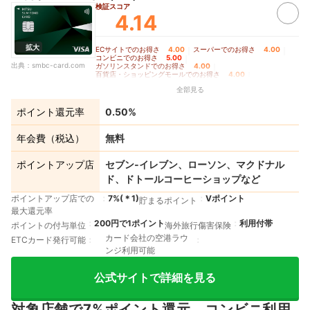
検証スコア
4.14
拡大
ECサイトでのお得さ
4.00
｜
スーパーでのお得さ
4.00
｜
コンビニでのお得さ
5.00
｜
出典：
smbc-card.com
ガソリンスタンドでのお得さ
4.00
｜
百貨店・ショッピングモールでのお得さ
4.00
｜
家電量販店でのお得さ
4.00
｜
全部見る
交通費支払いでのお得さ
3.50
｜
飲食店でのお得さ
5.00
｜
ドラッグストアでのお得さ
4.00
｜
公共料金支払いでのお得さ
3.50
｜
ポイント還元率
0.50%
クレカ積立でのお得さ
3.50
｜
その他の店舗・サービスでのお得さ
3.50
｜
ポイントの貯めやすさ
4.38
｜
年会費の安さ
5.00
｜
年会費（税込）
無料
ポイントの使いやすさ
5.00
ポイントアップ店
セブン‐イレブン、ローソン、マクドナル
ド、ドトールコーヒーショップなど
ポイントアップ店での
7%
(＊
1
)
Vポイント
貯まるポイント
最大還元率
200円で1ポイント
利用付帯
ポイントの付与単位
海外旅行傷害保険
カード会社の空港ラウ
ETCカード発行可能
ンジ利用可能
公式サイトで詳細を見る
対象店舗で7%ポイント還元。コンビニ利用