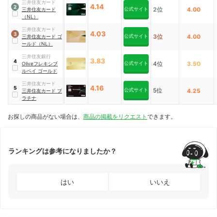
三井住友カード
4.14
2
公式サイト
2位
4.00
三井住友カード
（NL）
三井住友カード
4.03
3
公式サイト
3位
4.00
三井住友カード ゴ
ールド（NL）
三井住友銀行
3.83
4
公式サイト
4位
3.50
Oliveフレキシブ
ルペイ ゴールド
三井住友カード
4.16
5
公式サイト
5位
4.25
三井住友カード プ
ラチナ
お探しの商品がない場合は、
商品の掲載をリクエスト
できます。
ランキングは参考になりましたか？
はい
いいえ