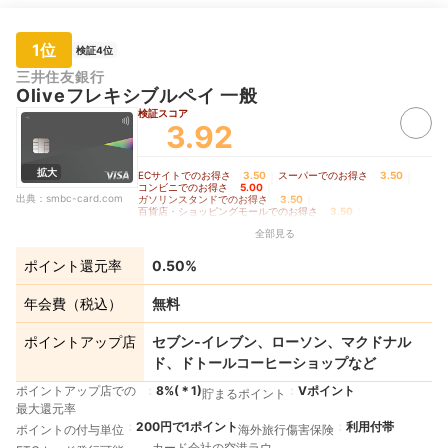
1位
検証4位
三井住友銀行
Oliveフレキシブルペイ 一般
検証スコア
3.92
拡大
ECサイトでのお得さ
3.50
｜
スーパーでのお得さ
3.50
｜
コンビニでのお得さ
5.00
｜
出典：
smbc-card.com
ガソリンスタンドでのお得さ
3.50
｜
百貨店・ショッピングモールでのお得さ
3.50
｜
家電量販店でのお得さ
3.50
｜
全部見る
交通費支払いでのお得さ
3.50
｜
飲食店でのお得さ
5.00
｜
ドラッグストアでのお得さ
3.50
｜
公共料金支払いでのお得さ
3.50
｜
ポイント還元率
0.50%
クレカ積立でのお得さ
3.50
｜
その他の店舗・サービスでのお得さ
3.50
｜
ポイントの貯めやすさ
4.38
｜
年会費の安さ
5.00
｜
年会費（税込）
無料
ポイントの使いやすさ
5.00
ポイントアップ店
セブン‐イレブン、ローソン、マクドナル
ド、ドトールコーヒーショップなど
ポイントアップ店での
8%
(＊
1
)
Vポイント
貯まるポイント
最大還元率
200円で1ポイント
利用付帯
ポイントの付与単位
海外旅行傷害保険
カード会社の空港ラウ