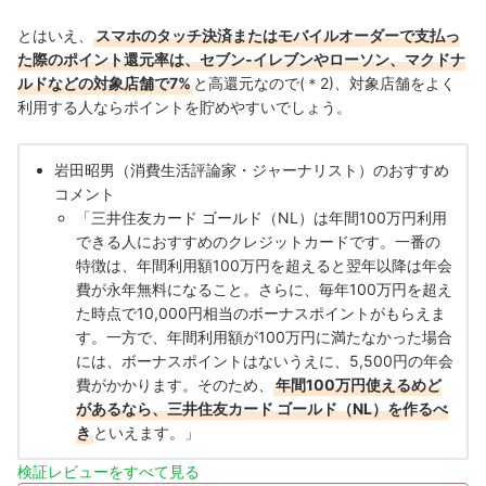
とはいえ、
スマホのタッチ決済またはモバイルオーダーで支払っ
た際のポイント還元率は、セブン‐イレブンやローソン、マクドナ
ルドなどの対象店舗で7%
と高還元なので(＊2)、対象店舗をよく
利用する人ならポイントを貯めやすいでしょう。
岩田昭男（消費生活評論家・ジャーナリスト）のおすすめ
コメント
「三井住友カード ゴールド（NL）は年間100万円利用
できる人におすすめのクレジットカードです。一番の
特徴は、年間利用額100万円を超えると翌年以降は年会
費が永年無料になること。さらに、毎年100万円を超え
た時点で10,000円相当のボーナスポイントがもらえま
す。一方で、年間利用額が100万円に満たなかった場合
には、ボーナスポイントはないうえに、5,500円の年会
費がかかります。そのため、
年間100万円使えるめど
があるなら、三井住友カード ゴールド（NL）を作るべ
き
といえます。」
検証レビューをすべて見る