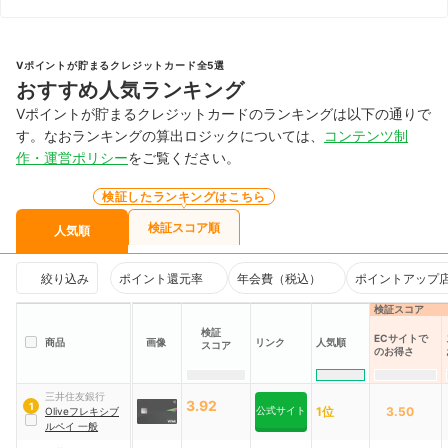
Vポイントが貯まるクレジットカード全5選
おすすめ人気ランキング
Vポイントが貯まるクレジットカードのランキングは以下の通りで
す。なおランキングの算出ロジックについては、
コンテンツ制
作・運営ポリシー
をご覧ください。
検証したランキングはこちら
検証スコア順
人気順
絞り込み
ポイント還元率
年会費（税込）
ポイントアップ
検証スコア
検証
ECサイトで
商品
画像
リンク
人気順
スコア
のお得さ
三井住友銀行
3.92
1
公式サイト
1位
3.50
Oliveフレキシブ
ルペイ 一般