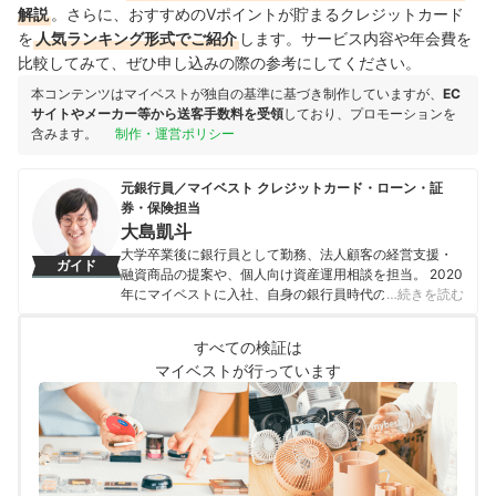
解説
。さらに、おすすめのVポイントが貯まるクレジットカード
を
人気ランキング形式でご紹介
します。サービス内容や年会費を
比較してみて、ぜひ申し込みの際の参考にしてください。
本コンテンツはマイベストが独自の基準に基づき制作していますが、
EC
サイトやメーカー等から送客手数料を受領
しており、プロモーションを
含みます。
制作・運営ポリシー
元銀行員／マイベスト クレジットカード・ローン・証
券・保険担当
大島凱斗
大学卒業後に銀行員として勤務、法人顧客の経営支援・
ガイド
融資商品の提案や、個人向け資産運用相談を担当。 2020
年にマイベストに入社、自身の銀行員時代の経験を活か
…続きを読む
し、カードローン・クレジットカード・生命保険・損害
保険・株式投資などの金融サービスやキャッシュレス決
すべての検証は
済を専門に解説コンテンツの制作を統括する。 また、
マイベストが行っています
Yahoo!ファイナンスで借入や投資への疑問や基礎知識に
関する連載も担当している。
大島凱斗のプロフィール