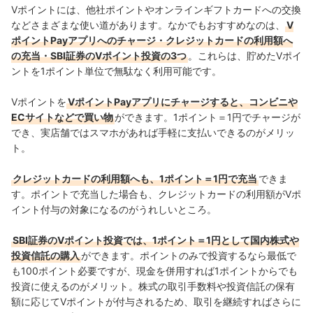
Vポイントには、他社ポイントやオンラインギフトカードへの交換
う
など
さまざまな使い道があります。なかでもおすすめなのは、
V
ポイントPayアプリへのチャージ・クレジットカードの利用額へ
の充当・SBI証券のVポイント投資の3つ
。これらは、貯めたVポイ
ントを1ポイント単位で無駄なく利用可能です。
Vポイントを
VポイントPayアプリにチャージすると、コンビニや
ECサイトなどで買い物
ができます。1ポイント＝1円でチャージが
でき、実店舗ではスマホがあれば手軽に支払いできるのがメリッ
ト。
クレジットカードの利用額へも、1ポイント＝1円で充当
できま
す。ポイントで
充当した場合も、クレジットカードの利用額がVポ
イント付与の対象になるのがうれしいところ。
SBI証券のVポイント投資では、1ポイント＝1円として国内株式や
投資信託の購入
ができます。ポイントのみで投資するなら最低で
も100ポイント必要ですが、現金を併用すれば1ポイントからでも
投資に使えるのがメリット。株式の取引手数料や投資信託の保有
額に応じてVポイントが付与されるため、取引を継続すればさらに