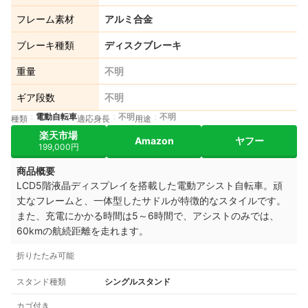
フレーム素材
アルミ合金
ブレーキ種類
ディスクブレーキ
重量
不明
ギア段数
不明
電動自転車
不明
不明
種類
適応身長
用途
楽天市場
Amazon
ヤフー
199,000円
商品概要
LCD5階液晶ディスプレイを搭載した電動アシスト自転車。頑
丈なフレームと、一体型したサドルが特徴的なスタイルです。
また、充電にかかる時間は5～6時間で、アシストのみでは、
60kmの航続距離を走れます。
折りたたみ可能
スタンド種類
シングルスタンド
カゴ付き