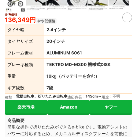
参考価格
3+
136,349円
やや低価格
タイヤ幅
2.4インチ
タイヤサイズ
20インチ
フレーム素材
ALUMINUM 6061
ブレーキ種類
TEKTRO MD-M300 機械式DISK
重量
19kg（バッテリーを含む）
ギア段数
7段
電動自転車、折りたたみ自転車
145cm～
不明
種類
適応身長
用途
楽天市場
Amazon
ヤフー
商品概要
簡単な操作で折りたたみができるe-bikeです。電動アシストの
パワーに対応するため、メカニカルディスクブレーキを前後に