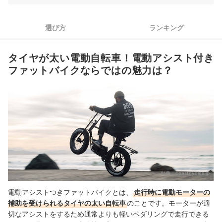
2
バッテリーは容量のほか、配置・充電方法もチェックしよう
選び方
ランキング
視認性に優れたバックライトつきの大きめディスプレイがおす
3
すめ
タイヤが太い電動自転車！電動アシスト付き
4
乗るシーンをふまえて、タイヤの太さ・ホイール径を決めよう
ファットバイクならではの魅力は？
5
持ち運ぶなら、折りたたみ機能つきや軽量モデルの選択肢も
保証やサポートがあるとベター。バッテリー交換可能かも確か
6
めよう
電動アシストつきファットバイク全7商品おすすめ人気ランキング
街乗り用なら、電動クロスバイクもおすすめ
そのほかに必要なアイテムもそろえよう
出典：
coastcycles.jp
電動アシストつきファットバイクの売れ筋ランキングもチェック！
電動アシストつきファットバイクとは、
走行時に電動モーターの
補助を受けられるタイヤの太い自転車
のことです。モーターが適
切なアシストをするため通常よりも軽いペダリングで走行できる