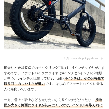
出典：
store.shopping.yahoo.co.jp
街乗りと未舗装路でのサイクリング用には、4インチタイヤがおす
すめです。ファットバイクのタイヤは4インチと5インチの2種類
が中心。5インチと比較して約3cm細い
4インチは、その分軽量で
取り回しのしやすさが魅力
です。はじめてファットバイクに乗る
人にも向いています。
一方、雪上・砂上なども走りたいなら5インチがぴったり。
接地
面が大きく路面にタイヤが沈みにくいので、ハンドルを取られに