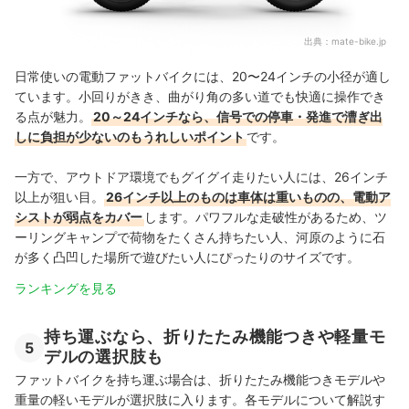
出典：
mate-bike.jp
日常使いの電動ファットバイクには、20〜24インチの小径が適し
ています。小回りがきき、曲がり角の多い道でも快適に操作でき
る点が魅力。
20～24インチなら、信号での停車・発進で漕ぎ出
しに負担が少ないのもうれしいポイント
です。
一方で、アウトドア環境でもグイグイ走りたい人には、26インチ
以上が狙い目。
26インチ以上のものは車体は重いものの、電動ア
シストが弱点をカバー
します。パワフルな走破性があるため、ツ
ーリングキャンプで荷物をたくさん持ちたい人、河原のように石
が多く凸凹した場所で遊びたい人にぴったりのサイズです。
ランキングを見る
持ち運ぶなら、折りたたみ機能つきや軽量モ
5
デルの選択肢も
ファットバイクを持ち運ぶ場合は、折りたたみ機能つきモデルや
重量の軽いモデルが選択肢に入ります。各モデルについて解説す