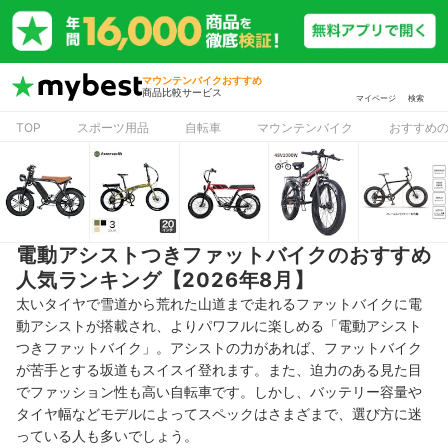
マウンテンバイクおすすめ
商品比較サービス
マイページ
検索
TOP
スポーツ用品
自転車
マウンテンバイク
おすすめ
電動アシストつきファットバイクのおすすめ
人気ランキング【2026年8月】
太いタイヤで雪道から荒れた山道まで走れるファットバイクに電
動アシストが搭載され、よりパワフルに楽しめる「
電動アシスト
つきファットバイク」。アシストの力があれば、ファットバイク
が苦手とする坂道もスイスイ登れます。また、迫力のある見た目
でファッション性も高い自転車です。しかし、バッテリー容量や
タイヤ幅などモデルによってスペックはさまざまで、選び方に迷
っている人も多いでしょう。