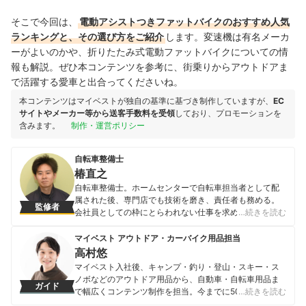
そこで今回は、
電動アシストつきファットバイクのおすすめ人気
ランキングと、その選び方をご紹介
します。変速機は有名メーカ
ーがよいのかや、折りたたみ式電動ファットバイクについての情
報も解説。ぜひ本コンテンツを参考に、街乗りからアウトドアま
で活躍する愛車と出合ってくださいね。
本コンテンツはマイベストが独自の基準に基づき制作していますが、
EC
サイトやメーカー等から送客手数料を受領
しており、プロモーションを
含みます。
制作・運営ポリシー
自転車整備士
椿直之
自転車整備士。ホームセンターで自転車担当者として配
属された後、専門店でも技術を磨き、責任者も務める。
監修者
会社員としての枠にとらわれない仕事を求め、2017年に
…続きを読む
独立開業。自転車の出張修理屋として、地元地域の自転
車文化を担う。大学での点検会・不要自転車の無料回
マイベスト アウトドア・カーバイク用品担当
収・回収修理した中古車を販売するなど、自転車にかか
高村悠
わるさまざまな仕事で地域に貢献。その一方で、個人店
マイベスト入社後、キャンプ・釣り・登山・スキー・ス
の減少・業界の高齢化に注目し、さらなる後進の育成・
ノボなどのアウトドア用品から、自動車・自転車用品ま
ガイド
教育に目を向け、2020年セミナー講師としても活動を開
で幅広くコンテンツ制作を担当。今までに500以上の商
…続きを読む
始。自転車安全整備士、自転車技士の資格試験対策の講
品を検証してきた実績を持つ。専門家への取材を重ねて