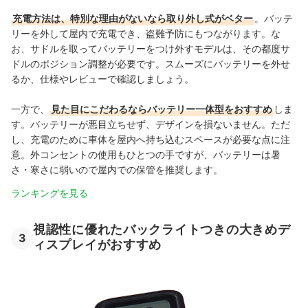
充電方法は、特別な理由がないなら取り外し式がベター
。バッテ
リーを外して屋内で充電でき、盗難予防にもつながります。な
お、サドルを取ってバッテリーをつけ外すモデルは、その都度サ
ドルのポジション調整が必要です。スムーズにバッテリーを外せ
るか、仕様やレビューで確認しましょう。
一方で、
見た目にこだわるならバッテリー一体型をおすすめ
しま
す。バッテリーが悪目立ちせず、デザインを損ないません。ただ
し、充電のために車体を屋内へ持ち込むスペースが必要な点に注
意
。外コンセントの使用もひとつの手ですが、バッテリーは暑
さ・寒さに弱いので屋内での保管を推奨します。
ランキングを見る
視認性に優れたバックライトつきの大きめデ
3
ィスプレイがおすすめ