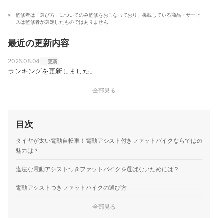
座も持つ。自店ブログやYouTubeなどで、自転車に関す
知識を深め、「わかりやすい情報で、一人ひとりにぴっ
る様々な情報発信も行っている。
監修者は「選び方」についてのみ監修をおこなっており、掲載している商品・サービ
たりの選択肢を提案すること」をモットーに、コンテン
椿直之のプロフィール
スは監修者が選定したものではありません。
ツ制作を行なっている。
高村悠のプロフィール
最近の更新内容
2026.08.04
更新
ランキングを更新しました。
全部見る
目次
タイヤが太い電動自転車！電動アシスト付きファットバイクならではの
魅力は？
違法な電動アシストつきファットバイクを選ばないためには？
電動アシストつきファットバイクの選び方
電動アシストの機能性は、モード数・最大トルク・変速ギア数
全部見る
1
で判断しよう