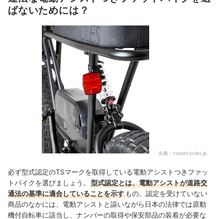
ばないためには？
出典：
coastcycles.jp
必ず型式認定のTSマークを取得している電動アシストつきファッ
トバイクを選びましょう。
型式認定とは、電動アシストが道路交
通法の基準に適合していることを示す
もの。認定を受けていない
商品のなかには、電動アシストと謳いながら日本の法律では原動
機付自転車に該当し、ナンバーの取得や保安部品の装着が必要な