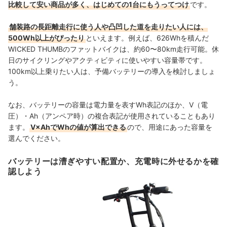
比較して安い商品が多く、はじめての1台にもうってつけ
です。
舗装路の長距離走行に使う人や凸凹した道を走りたい人には、
500Wh以上がぴったり
といえます。例えば、
626Whを積んだ
WICKED THUMBのファットバイクは、
約60〜80km走行可能。休
日のサイクリングやアクティビティに使いやすい容量帯です。
100km以上乗りたい人は、予備バッテリーの導入を検討しましょ
う。
なお、バッテリーの容量は電力量を表すWh表記のほか、V（電
圧）・Ah（アンペア時）の複合表記が使用されていることもあり
ます。
V×AhでWhの値が算出できる
ので、用途にあった容量を
選んでください。
バッテリーは漕ぎやすい配置か、充電時に外せるかを確
認しよう