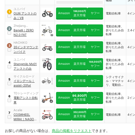
種類
タイ
ユニバイ
199,000円
1
Amazon
ヤフー
OUXi アシストの
電動自転車
4イ
楽天市場
み
｜
V8
Zhejiang
電動自転車、
2
Amazon
楽天市場
ヤフー
QJmotor
Benelli
｜
ZERO
折りたたみ自
2.4
転車
N2.0 FAT
HACHIKO
電動自転車、
3
Amazon
楽天市場
ヤフー
20インチマウンテ
折りたたみ自
4イ
転車
ンバイク
ユニバイ
電動自転車、
184,000円
4
Amazon
楽天市場
Shengmilo Mx01
折りたたみ自
4イ
ヤフー
転車
アシストのみ
サイクルロード
シティサイク
5
Amazon
楽天市場
ヤフー
イロンデール
｜
ル・ママチャ
4イ
リ、電動自転
assist-20fat
車
TDトレーディング
電動自転車、
96,800円
6
Amazon
ヤフー
電動アシスト自転
折りたたみ自
2イ
楽天市場
転車
車
Acalie
352,000円
7
Amazon
ヤフー
COSWHEEL
電動自転車
4イ
楽天市場
MIRAI
｜
NAGOYA
GRAMPUS Edition
お探しの商品がない場合は、
商品の掲載をリクエスト
できます。