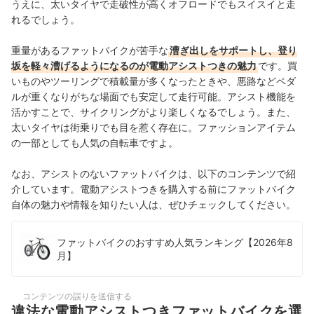
うえに、太いタイヤで走破性が高くオフロードでもスイスイと走
れるでしょう。
重量があるファットバイクが苦手な
漕ぎ出しをサポートし、登り
坂を軽々漕げるようになるのが電動アシストつきの魅力
です。買
いものやツーリングで積載量が多くなったときや、悪路などペダ
ルが重くなりがちな場面でも安定して走行可能。アシスト機能を
活かすことで、サイクリングがより楽しくなるでしょう。また、
太いタイヤは街乗りでも目を惹く存在に。ファッションアイテム
の一部としても人気の自転車ですよ。
なお、アシストのないファットバイクは、以下のコンテンツで紹
介しています。電動アシストつきを購入する前にファットバイク
自体の魅力や情報を知りたい人は、ぜひチェックしてください。
ファットバイクのおすすめ人気ランキング【2026年8
月】
コンテンツの誤りを送信する
違法な電動アシストつきファットバイクを選