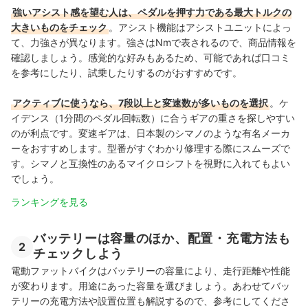
強いアシスト感を望む人は、ペダルを押す力である最大トルクの
大きいものをチェック
。アシスト機能はアシストユニットによっ
て、力強さが異なります。強さはNmで表されるので、商品情報を
確認しましょう。感覚的な好みもあるため、可能であれば口コミ
を参考にしたり、試乗したりするのがおすすめです。
アクティブに使うなら、7段以上と変速数が多いものを選択
。ケ
イデンス（1分間のペダル回転数）に合うギアの重さを探しやすい
のが利点です。変速ギアは、日本製のシマノのような有名メーカ
ーをおすすめします。型番がすぐわかり修理する際にスムーズで
す。シマノと互換性のあるマイクロシフトを視野に入れてもよい
でしょう。
ランキングを見る
バッテリーは容量のほか、配置・充電方法も
2
チェックしよう
電動ファットバイクはバッテリーの容量により、走行距離や性能
が変わります。用途にあった容量を選びましょう。あわせてバッ
テリーの充電方法や設置位置も解説するので、参考にしてくださ