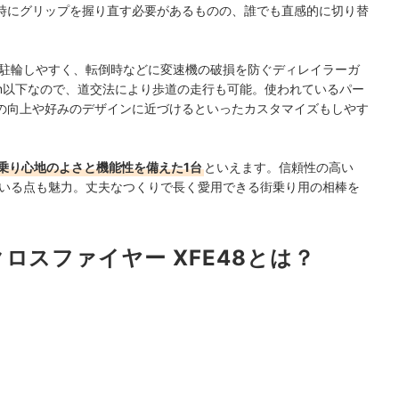
時にグリップを握り直す必要があるものの、誰でも直感的に切り替
駐輪しやすく、転倒時などに変速機の破損を防ぐディレイラーガ
mm以下なので、道交法により歩道の走行も可能。使われているパー
の向上や好みのデザインに近づけるといったカスタマイズもしやす
乗り心地のよさと機能性を備えた1台
といえます。
信頼性の高い
ている点も魅力。丈夫なつくりで長く愛用できる街乗り用の相棒を
ロスファイヤー XFE48とは？