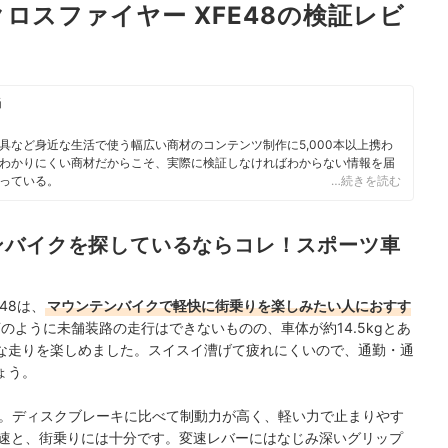
ロスファイヤー XFE48の検証レビ
当
具など身近な生活で使う幅広い商材のコンテンツ制作に5,000本以上携わ
わかりにくい商材だからこそ、実際に検証しなければわからない情報を届
っている。
…続きを読む
ンバイクを探しているならコレ！スポーツ車
48は、
マウンテンバイクで軽快に街乗りを楽しみたい人におすす
PERTのように未舗装路の走行はできないものの、車体が約14.5kgとあ
な走りを楽しめました。スイスイ漕げて疲れにくいので、通勤・通
ょう。
。ディスクブレーキに比べて制動力が高く、軽い力で止まりやす
変速と、街乗りには十分です。変速レバーにはなじみ深いグリップ