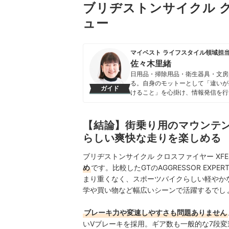
ブリヂストンサイクル ク
ュー
マイベスト ライフスタイル領域担
佐々木里緒
日用品・掃除用品・衛生器具・文房
る。自身のモットーとして「違いが
ガイド
けること」を心掛け、情報発信を行
佐々木里緒のプロフィール
【結論】街乗り用のマウンテ
らしい爽快な走りを楽しめる
ブリヂストンサイクル クロスファイヤー XFE
め
です。比較したGTのAGGRESSOR EX
まり重くなく、スポーツバイクらしい軽やか
学や買い物など幅広いシーンで活躍するでし
ブレーキ力や変速しやすさも問題ありません
いVブレーキを採用。ギア数も一般的な7段