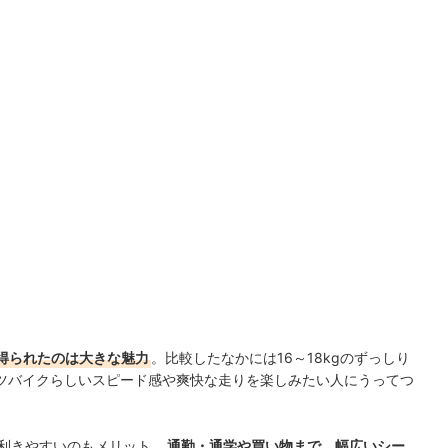
得られたのは大きな魅力
。比較したなかには16～18kgのずっしり
ツバイクらしいスピード感や爽快な走りを楽しみたい人にうってつ
が利きやすいのもメリット。
通勤・通学や買い物まで、幅広いシー