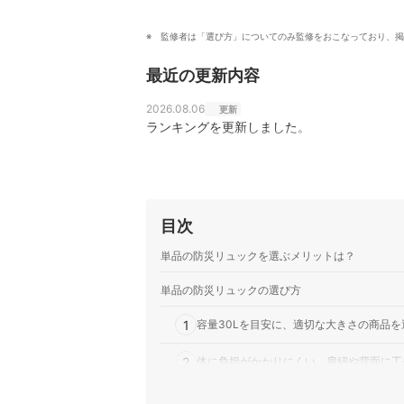
監修者は「選び方」についてのみ監修をおこなっており、掲
最近の更新内容
2026.08.06
更新
ランキングを更新しました。
目次
単品の防災リュックを選ぶメリットは？
単品の防災リュックの選び方
1
容量30Lを目安に、適切な大きさの商品を
2
体に負担がかかりにくい、肩紐や背面に工
3
防水・防炎機能つきを選ぼう