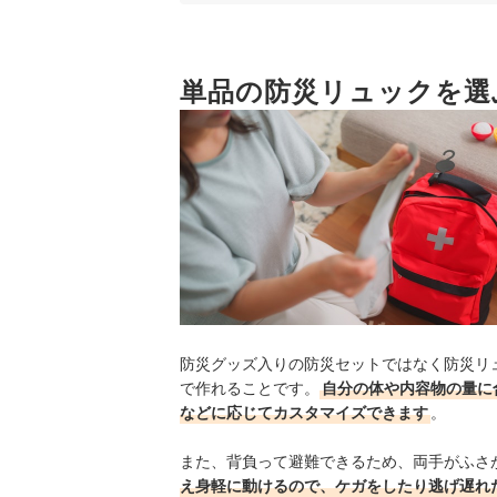
4
暗闇でも見つけやすい、蓄光・反射材つき
単品の防災リュックを選
単品の防災リュック全61商品おすすめ人気ランキ
購入後はどこに保管しておけばよい？
防災リュックの中身も定期的に点検しよう
単品の防災リュックの売れ筋ランキングもチェッ
防災グッズ入りの防災セットではなく防災リ
で作れることです。
自分の体や内容物の量に
などに応じてカスタマイズできます
。
また、背負って避難できるため、両手がふさ
え身軽に動けるので、ケガをしたり逃げ遅れ