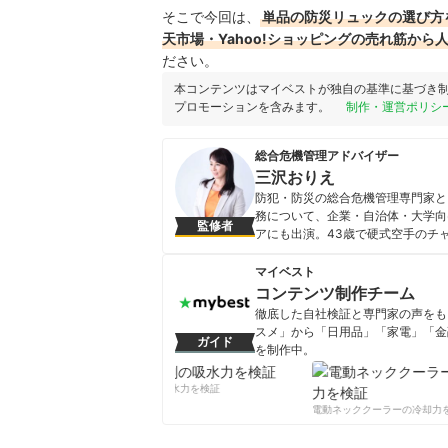
そこで今回は、
単品の防災リュックの選び方
天市場・Yahoo!ショッピングの売れ筋から
ださい。
本コンテンツはマイベストが独自の基準に基づき
プロモーションを含みます。
制作・運営ポリシ
総合危機管理アドバイザー
三沢おりえ
防犯・防災の総合危機管理専門家と
務について、企業・自治体・大学向
監修者
アにも出演。43歳で硬式空手のチ
犯・防災対策を実技と知識両方で広
三沢おりえのプロフィール
マイベスト
コンテンツ制作チーム
徹底した自社検証と専門家の声をもと
スメ」から「日用品」「家電」「金
ガイド
を制作中。
コンテンツ制作チームのプロフ
柔軟剤の吸水力を検証
電動ネッククーラーの冷却力を