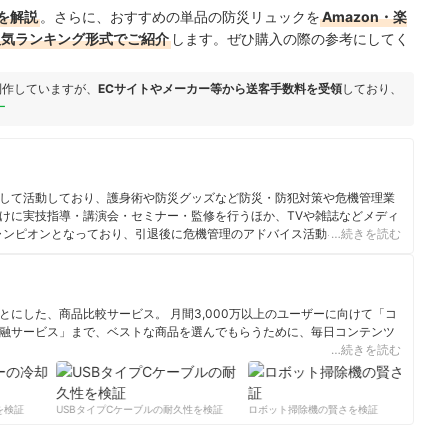
を解説
。さらに、おすすめの単品の防災リュックを
Amazon・楽
人気ランキング形式でご紹介
します。ぜひ購入の際の参考にしてく
制作していますが、
ECサイトやメーカー等から送客手数料を受領
しており、
ー
して活動しており、護身術や防災グッズなど防災・防犯対策や危機管理業
けに実技指導・講演会・セミナー・監修を行うほか、TVや雑誌などメディ
ャンピオンとなっており、引退後に危機管理のアドバイス活動を開始。防
…続きを読む
めるべく、活動している。
にした、商品比較サービス。 月間3,000万以上のユーザーに向けて「コ
融サービス」まで、ベストな商品を選んでもらうために、毎日コンテンツ
…続きを読む
ィール
検証
USBタイプCケーブルの耐久性を検証
ロボット掃除機の賢さを検証
サ