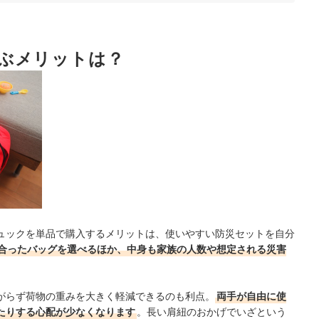
がおすすめ
ぶメリットは？
ング
ク！
ュックを単品で購入するメリットは、使いやすい防災セットを自分
合ったバッグを選べるほか、中身も家族の人数や想定される災害
がらず荷物の重みを大きく軽減できるのも利点。
両手が自由に使
たりする心配が少なくなります
。長い肩紐のおかげでいざという