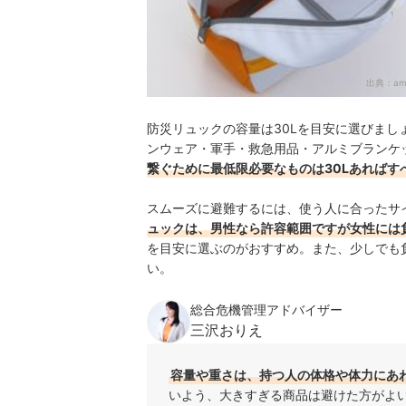
出典：
am
防災リュックの容量は30Lを目安に選びま
ンウェア・軍手・救急用品・アルミブランケ
繋ぐために最低限必要なものは30Lあればす
スムーズに避難するには、使う人に合ったサ
ュックは、男性なら許容範囲ですが女性には
を目安に選ぶのがおすすめ。また、少しでも
い。
総合危機管理アドバイザー
三沢おりえ
容量や重さは、持つ人の体格や体力にあ
いよう、大きすぎる商品は避けた方がよ