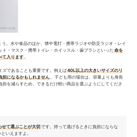
azon.co.jp
しょう。水や食品のほか、懐中電灯・携帯ラジオや防災ラジオ・レイ
ット・マスク・携帯トイレ・ホイッスル・歯ブラシといった
命を
べて入ります
。
イズであることも重要です。例えば
40L以上の大きいサイズのリ
負担になるかもしれません
。子ども用の場合は、容量よりも身長
負担を減らすため、できるだけ軽い商品を選ぶようにしてくださ
わせて選ぶことが大切
です。持って逃げるときに負担にならな
いといえますよ。