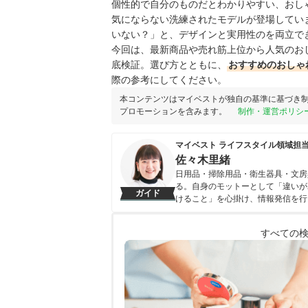
個性的で自分のものだとわかりやすい、おし
気にならない洗練されたモデルが登場してい
いない？」と、デザインと実用性のを両立で
今回は、最新商品や売れ筋上位から人気のお
底検証。選び方とともに、
おすすめのおしゃ
際の参考にしてください。
本コンテンツはマイベストが独自の基準に基づき
プロモーションを含みます。
制作・運営ポリシ
マイベスト ライフスタイル領域担
佐々木里緒
日用品・掃除用品・衛生器具・文房
る。自身のモットーとして「違いが
ガイド
けること」を心掛け、情報発信を行
佐々木里緒のプロフィール
すべての