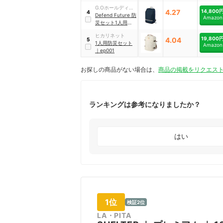
G.Oホールディン
4.27
14,800
4
グス
Defend Future 防
Amazon
災セット1人用
Relief2
ヒカリネット
19,800
4.04
5
1人用防災セット
Amazon
｜
ep001
お探しの商品がない場合は、
商品の掲載をリクエス
ランキングは参考になりましたか？
はい
1位
検証2位
LA・PITA