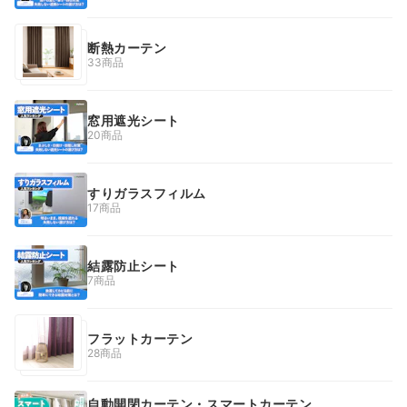
断熱カーテン
33商品
窓用遮光シート
20商品
すりガラスフィルム
17商品
結露防止シート
7商品
フラットカーテン
28商品
自動開閉カーテン・スマートカーテン