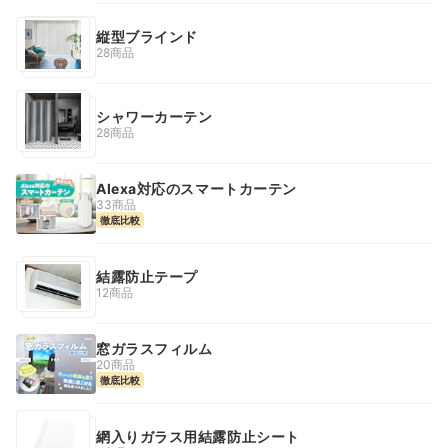
縦型ブラインド
28商品
シャワーカーテン
28商品
Alexa対応のスマートカーテン
33商品
徹底比較
結露防止テープ
12商品
窓ガラスフィルム
20商品
徹底比較
網入りガラス用結露防止シート