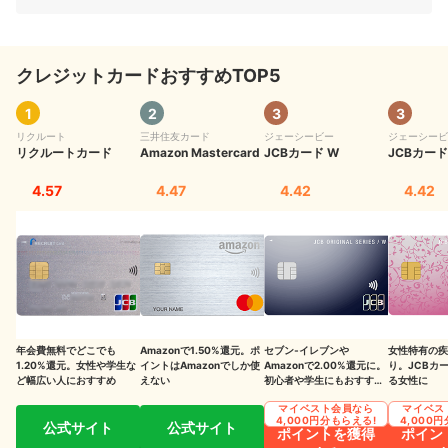
セキュリティコードを教えたり知られたりするのは危険
クレジットカードおすすめTOP5
セキュリティコードを間違えたらロックがかかることがある
セキュリティコードが見えない場合は電話で連絡を
1
2
3
3
リクルート
三井住友カード
ジェーシービー
ジェーシービ
クレジットカードによってはセキュリティコードがない場合もある
リクルートカード
Amazon Mastercard
JCBカード W
JCBカード 
VISAではCVV、MasterCardではCVC、AMEXではCIDと呼ばれる
4.57
4.47
4.42
4.42
セキュリティコードを入力しないと決済に進めない
セキュリティコードを隠すのはOK。ただし塗りつぶしは控えて
セキュリティコードと3Dセキュアが併用されているとよりよい
最もおすすめのクレジットカードは？mybestが実際に比較検証
年会費無料でどこでも
Amazonで1.50%還元。ポ
セブン‐イレブンや
女性特有の疾
1.20%還元。女性や学生な
イントはAmazonでしか使
Amazonで2.00%還元に。
り。JCBカ
ど幅広い人におすすめ
えない
初心者や学生にもおすすめ
る女性に
の1枚（※2）
マイベスト会員なら
マイベス
4,000円分もらえる!
4,000
公式サイト
公式サイト
ポイントを獲得
ポイン