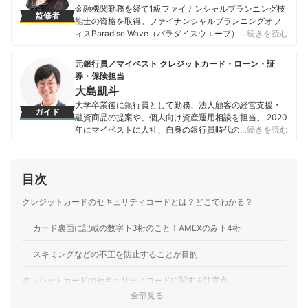
金融機関勤務を経て1級ファイナンシャルプランニング技
監修者
能士の資格を取得。ファイナンシャルプランニングオフ
ィスParadise Wave（パラダイスウエーブ）の代表。現
…続きを読む
在は独立系ファイナンシャル・プランナーとして各種ロ
ーンに関する相談業務・セミナー講師・執筆活動を行っ
元銀行員／マイベスト クレジットカード・ローン・証
ている。さらに、海外生活ジャーナリストとして移住支
券・保険担当
援も行っており、得意ジャンルは金融にとどまらず多岐
大島凱斗
に渡る。 【主な著書】 『貯める!儲ける!お金が集まる94
大学卒業後に銀行員として勤務、法人顧客の経営支援・
の方法』（ローカス） 『あなたのファンを増やす魔法の
ガイド
融資商品の提案や、個人向け資産運用相談を担当。 2020
質問 テラー必携！！』（近代セールス社） 『介護経験FP
年にマイベストに入社、自身の銀行員時代の経験を活か
…続きを読む
が語る介護のマネー&アドバイスの本』（近代セールス
し、カードローン・クレジットカード・生命保険・損害
社） 『宅建資格を取るまえに読む本』（総合資格）
保険・株式投資などの金融サービスやキャッシュレス決
飯田道子のプロフィール
済を専門に解説コンテンツの制作を統括する。 また、
目次
Yahoo!ファイナンスで借入や投資への疑問や基礎知識に
関する連載も担当している。
クレジットカードのセキュリティコードとは？どこでわかる？
大島凱斗のプロフィール
カード裏面に記載の数字下3桁のこと！AMEXのみ下4桁
スキミングなどの不正を防止することが目的
クレジットカードのセキュリティコードに関する注意点
全部見る
セキュリティコードを狙ったフィッシング詐欺が増えている