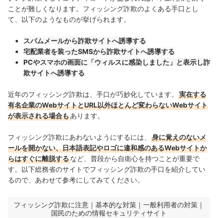
ことが難しくなります。
フィッシング詐欺のよくある手口とし
て、以下のようなものが挙げられます。
スパムメールから詐欺サイトへ誘導する
宅配業者を装ったSMSから詐欺サイトへ誘導する
PCやスマホの画面に「ウィルスに感染しました」と表示し詐
欺サイトへ誘導する
近年のフィッシング詐欺は、手口が巧妙化しています。
実在する
有名企業のWebサイトとURL以外ほとんど変わらないWebサイト
が表示される場合も
あります。
フィッシング詐欺にあわないようにするには、
身に覚えのないメ
ールを開かない、日本語表記やロゴに違和感のあるWebサイトか
らはすぐに離脱する
など、普段から自衛心を持つことが重要で
す。以下総務省のサイトでフィッシング詐欺の手口を紹介してい
るので、あわせて
参考にしてみてください。
フィッシング詐欺に注意｜基本的な対策｜一般利用者の対策｜
国民のための情報セキュリティサイト