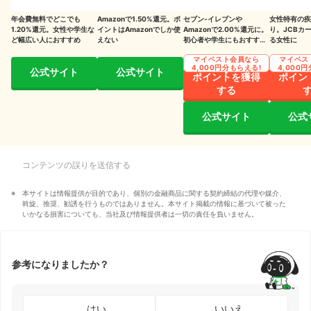
年会費無料でどこでも
Amazonで1.50%還元。ポ
セブン‐イレブンや
女性特有の疾
1.20%還元。女性や学生な
イントはAmazonでしか使
Amazonで2.00%還元に。
り。JCBカ
ど幅広い人におすすめ
えない
初心者や学生にもおすすめ
る女性に
の1枚（※2）
マイベスト会員なら
マイベス
4,000円分もらえる!
4,000
公式サイト
公式サイト
ポイントを獲得
ポイン
する
公式サイト
公式
コンテンツの誤りを送信する
本サイトは情報提供が目的であり、個別の金融商品に関する契約締結の代理や媒介、
斡旋、推奨、勧誘を行うものではありません。本サイト掲載の情報に基づいて被った
いかなる損害についても、当社及び情報提供者は一切の責任を負いません。
参考になりましたか？
はい
いいえ