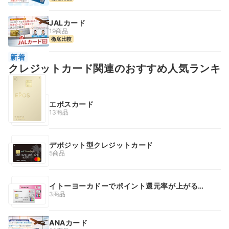
JALカード
19商品
徹底比較
新着
クレジットカード関連のおすすめ人気ランキ
ング
エポスカード
13商品
デポジット型クレジットカード
5商品
イトーヨーカドーでポイント還元率が上がるク
レジットカード
3商品
ANAカード