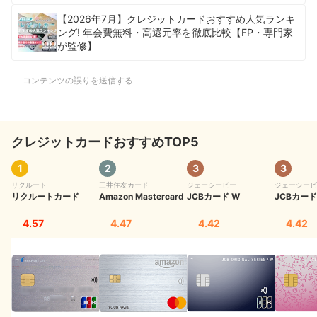
【2026年7月】クレジットカードおすすめ人気ランキ
ング! 年会費無料・高還元率を徹底比較【FP・専門家
が監修】
コンテンツの誤りを送信する
クレジットカードおすすめTOP5
1
2
3
3
リクルート
三井住友カード
ジェーシービー
ジェーシービ
リクルートカード
Amazon Mastercard
JCBカード W
JCBカード 
4.57
4.47
4.42
4.42