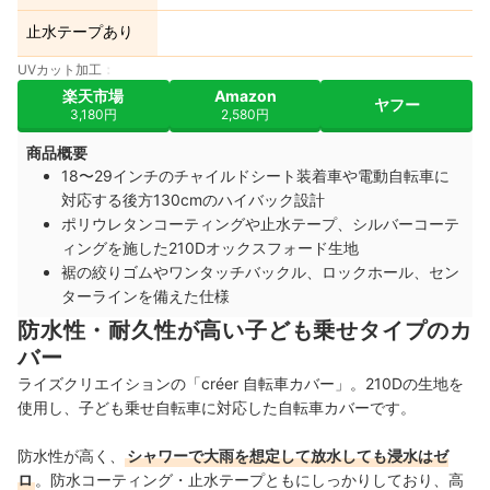
止水テープあり
UVカット加工
楽天市場
Amazon
ヤフー
3,180円
2,580円
商品概要
18〜29インチのチャイルドシート装着車や電動自転車に
対応する後方130cmのハイバック設計
ポリウレタンコーティングや止水テープ、シルバーコーテ
ィングを施した210Dオックスフォード生地
裾の絞りゴムやワンタッチバックル、ロックホール、セン
ターラインを備えた仕様
防水性・耐久性が高い子ども乗せタイプのカ
バー
ライズクリエイションの「créer 自転車カバー」。210Dの生地を
使用し、子ども乗せ自転車に対応した自転車カバーです。
防水性が高く、
シャワーで大雨を想定して放水しても浸水はゼ
ロ
。防水コーティング・止水テープともにしっかりしており、高