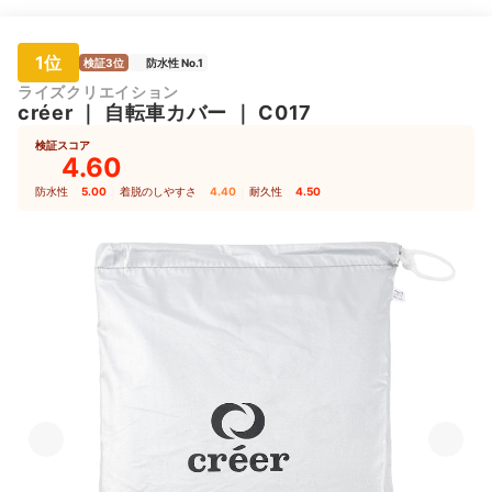
1位
検証3位
防水性 No.1
ライズクリエイション
créer
｜
自転車カバー
｜
C017
検証スコア
4.60
防水性
5.00
｜
着脱のしやすさ
4.40
｜
耐久性
4.50