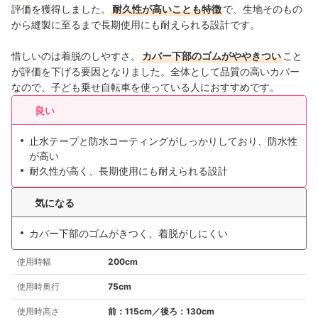
評価を獲得しました。
耐久性が高いことも特徴
で、生地そのもの
から縫製に至るまで長期使用にも耐えられる設計です。
惜しいのは着脱のしやすさ。
カバー下部のゴムがややきつい
こと
が評価を下げる要因となりました。
全体として品質の高いカバー
なので、子ども乗せ自転車を使っている人におすすめです。
良い
止水テープと防水コーティングがしっかりしており、防水性
が高い
耐久性が高く、長期使用にも耐えられる設計
気になる
カバー下部のゴムがきつく、着脱がしにくい
使用時幅
200cm
使用時奥行
75cm
使用時高さ
前：115cm／後ろ：130cm