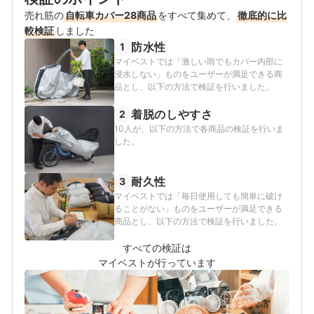
たりの選択肢を提案すること」をモットーに、コンテン
ツ制作を行なっている。
売れ筋の
自転車カバー28商品
をすべて集めて、
徹底的に比
高村悠のプロフィール
較検証
しました
防水性
1
マイベストでは「激しい雨でもカバー内部に
浸水しない」ものをユーザーが満足できる商
品とし、以下の方法で検証を行いました。
着脱のしやすさ
2
10人が、以下の方法で各商品の検証を行いま
した。
耐久性
3
マイベストでは「毎日使用しても簡単に破け
ることがない」ものをユーザーが満足できる
商品とし、以下の方法で検証を行いました。
すべての検証は
マイベストが行っています