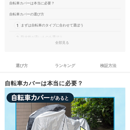
自転車カバーは本当に必要？
自転車カバーの選び方
1
まずは自転車のタイプに合わせて選ぼう
2
防水性が高いものを選ぼう
全部見る
3
耐久性が高く長持ちするカバーを選ぼう
4
着脱しやすい工夫があるかをチェックしよう
選び方
ランキング
検証方法
5
収納袋の有無もチェックしよう
自転車カバーは本当に必要？
自転車カバー全28商品おすすめ人気ランキング
売れ筋の人気自転車カバー全28商品を徹底比較！
カバーの着脱が面倒なら、サイクルポートという手も
どれくらい使える？買い替えの目安は？
ブルーシートなどで代用できる？