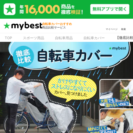
自転車カバーおすすめ
商品比較サービス
マイページ
検索
【徹底比較
TOP
スポーツ用品
自転車用品
自転車カバー