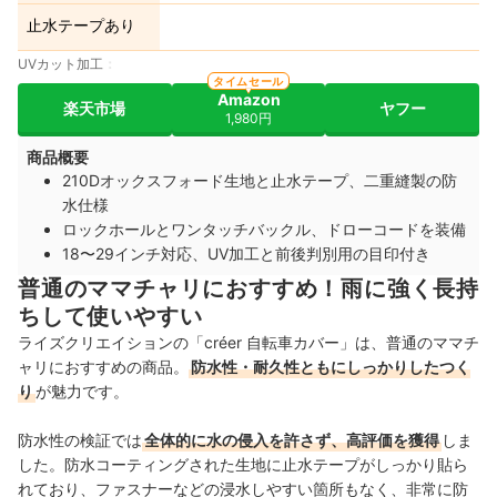
止水テープあり
UVカット加工
タイムセール
Amazon
楽天市場
ヤフー
1,980円
商品概要
210Dオックスフォード生地と止水テープ、二重縫製の防
水仕様
ロックホールとワンタッチバックル、ドローコードを装備
18〜29インチ対応、UV加工と前後判別用の目印付き
普通のママチャリにおすすめ！雨に強く長持
ちして使いやすい
ライズクリエイションの「créer 自転車カバー」は、普通のママチ
ャリにおすすめの商品。
防水性・耐久性ともにしっかりしたつく
り
が魅力です。
防水性の検証では
全体的に水の侵入を許さず、高評価を獲得
しま
した。防水コーティングされた生地に止水テープがしっかり貼ら
れており、ファスナーなどの浸水しやすい箇所もなく、非常に防