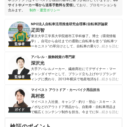
サイトやメーカー等から送客手数料を受領
しており、プロモーションを
含みます。
制作・運営ポリシー
NPO法人自転車活用推進研究会理事/自転車評論家
疋田智
東京大学工学系大学院都市工学科修了。博士（環境情報
学）。自宅から会社までの通勤に自転車を使う“自転車ツ
監修者
ーキニスト”の草分けとして、自転車の乗り方、楽しみ
…続きを読む
方、自転車行政の形、理想的な都市交通のあり方などを
論ずる。著書『電動アシスト自転車を使いつくす本』
アパレル・服飾雑貨の専門家
（東京書籍）『自転車生活の愉しみ』（朝日新聞出版）
深沢光
『ものぐさ自転車の悦楽』（マガジンハウス）など多
大手アパレルメーカー、繊維商社にてデザイナー・マー
数。メールマガジン「疋田智の週刊自転車ツーキニス
チャンダイザーとして、ブランド立ち上げやリブランデ
監修者
ト」は、2006年のメルマガ・オブ・ザ・イヤー総合大賞
ィングに携わり、2013年横浜で地産地消を目的としたフ
…続きを読む
を受賞。
ァッションプロジェクト立ち上げを契機にデザインラボ
疋田智のプロフィール
創業。2019年デザインラボ株式会社設立。同社の代表取
マイベスト アウトドア・カーバイク用品担当
締役／クリエイティブ／ディレクター／デザイナー。企
高村悠
業向けファッション・スポーツ・ユニフォーム・サイク
マイベスト入社後、キャンプ・釣り・登山・スキー・ス
ル製品等のブランディング、マーケティング・デザイン
ノボなどのアウトドア用品から、自動車・自転車用品ま
ガイド
支援を行う。
で幅広くコンテンツ制作を担当。今までに500以上の商
…続きを読む
深沢光のプロフィール
品を検証してきた実績を持つ。専門家への取材を重ねて
知識を深め、「わかりやすい情報で、一人ひとりにぴっ
検証のポイント