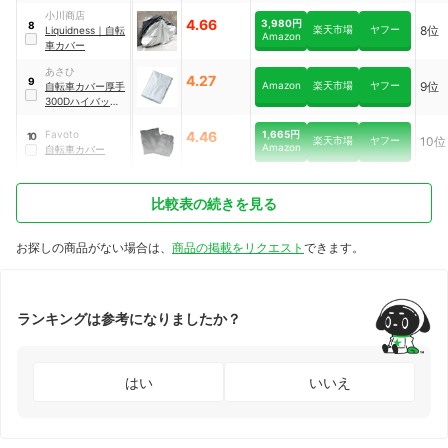
MCO
小川商店
4.66
3,980円
8
楽天市場
ヤフー
8位
Liquidness
｜
自転
Amazon
車カバー
あさひ
4.27
9
Amazon
楽天市場
ヤフー
9位
自転車カバー厚手
300Dハイバック
用
1,665円
Favoto
4.46
10
楽天市場
ヤフー
10位
Amazon
自転車カバー
比較表の続きを見る
お探しの商品がない場合は、
商品の掲載をリクエスト
できます。
ランキングは参考になりましたか？
はい
いいえ