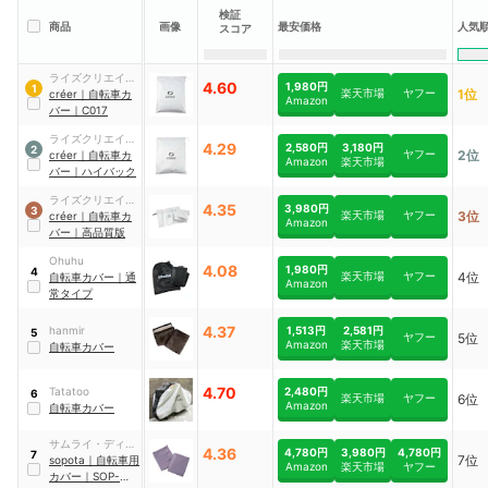
検証
商品
画像
最安価格
人気
スコア
ライズクリエイシ
4.60
1,980円
1
楽天市場
ヤフー
1位
ョン
créer
｜
自転車カ
Amazon
バー
｜
C017
ライズクリエイシ
4.29
2,580円
3,180円
2
ヤフー
2位
ョン
créer
｜
自転車カ
Amazon
楽天市場
バー
｜
ハイバック
ライズクリエイシ
4.35
3,980円
3
楽天市場
ヤフー
3位
ョン
créer
｜
自転車カ
Amazon
バー
｜
高品質版
Ohuhu
4.08
1,980円
4
楽天市場
ヤフー
4位
自転車カバー
｜
通
Amazon
常タイプ
4.37
1,513円
2,581円
hanmir
5
ヤフー
5位
Amazon
楽天市場
自転車カバー
4.70
2,480円
Tatatoo
6
楽天市場
ヤフー
6位
Amazon
自転車カバー
サムライ・ディン
4.36
4,780円
3,980円
4,780円
7
7位
グ
sopota
｜
​自転車用
Amazon
楽天市場
ヤフー
カバー
｜
SOP-