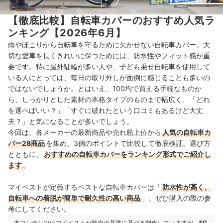
【徹底比較】自転車カバーのおすすめ人気ラ
ンキング【2026年6月】
雨やほこりから自転車を守るために欠かせない自転車カバー。大
切な愛車を長くきれいに保つためには、防水性やフィット感が重
要です。特に屋外駐輪が多い人や、子ども乗せ自転車を使用して
いる人にとっては、毎日の取り外しが面倒に感じることも多いの
ではないでしょうか。とはいえ、100均で買える手軽なものか
ら、しっかりとした素材の本格タイプのものまで幅広く、「どれ
を選べばいい？」「すぐに破れたという口コミもあるけど大丈
夫？」と気になることが多いでしょう。
今回は、各メーカーの最新商品や売れ筋上位から
人気の自転車カ
バー28商品
を集め、3個のポイントで比較して徹底検証。選び方
とともに、
おすすめの自転車カバー
をランキング形式でご紹介し
ます
。
マイベストが定義するベストな自転車カバーは「
防水性が高く、
自転車への着脱が簡単で耐久性の高い商品
」。ぜひ購入の際の参
考にしてください。
本コンテンツはマイベストが独自の基準に基づき制作していますが、
EC