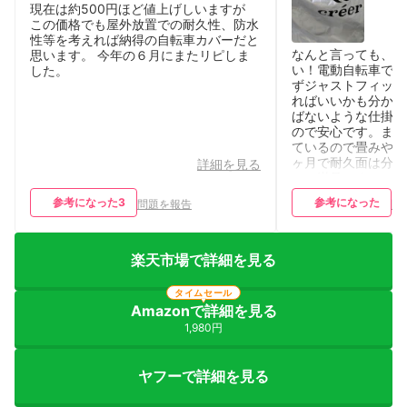
現在は約500円ほど値上げしいますが
この価格でも屋外放置での耐久性、防水
性等を考えれば納得の自転車カバーだと
なんと言っても、掛
思います。 今年の６月にまたリピしま
い！電動自転車です
した。
ずジャストフィット
ればいいかも分かり
ばないような仕掛け
ので安心です。また
ているので畳みやす
ヶ月で耐久面は分か
詳細を見る
ころ満足です。
参考になった
3
参考になった
問題を報告
問
楽天市場で詳細を見る
タイムセール
Amazonで詳細を見る
1,980円
ヤフーで詳細を見る