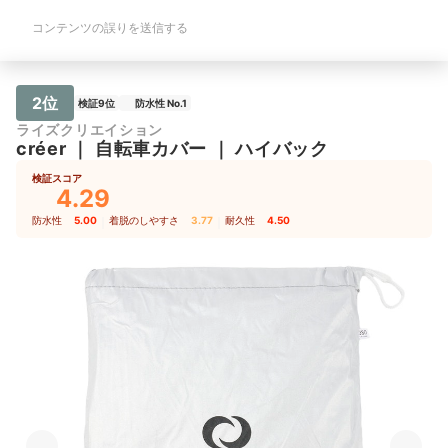
コンテンツの誤りを送信する
2位
検証9位
防水性 No.1
ライズクリエイション
créer
｜
自転車カバー
｜
ハイバック
検証スコア
4.29
防水性
5.00
｜
着脱のしやすさ
3.77
｜
耐久性
4.50