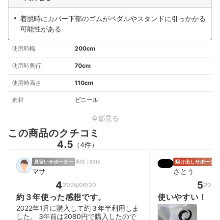
着脱時にカバー下部のゴムがペダルやスタンドに引っかかる
可能性がある
使用時幅
200cm
使用時奥行
70cm
使用時高さ
110cm
素材
ビニール
全部見る
この商品のクチコミ
4.5
（4件）
見習いサポーター
男性 | 60代
駆け出しサポーター
マサ
さとう
4
5
2025/06/30
2026/
約３年使った感想です。
使いやすい！
2022年1月に購入して約３年半利用しま
した。 3年前は2080円で購入したので