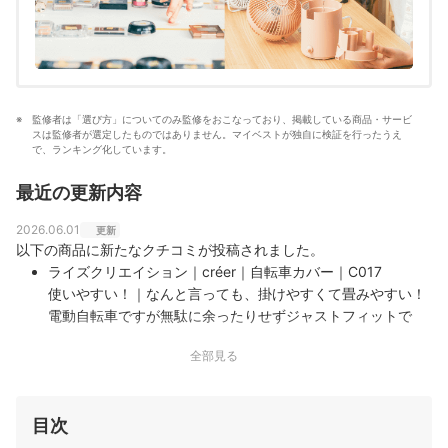
監修者は「選び方」についてのみ監修をおこなっており、掲載している商品・サービ
スは監修者が選定したものではありません。マイベストが独自に検証を行ったうえ
で、ランキング化しています。
最近の更新内容
2026.06.01
更新
以下の商品に新たなクチコミが投稿されました。
ライズクリエイション｜créer｜自転車カバー｜C017
使いやすい！｜なんと言っても、掛けやすくて畳みやすい！
電動自転車ですが無駄に余ったりせずジャストフィットで
す！！どこにかければいいかも分かりやすく、カバーが飛ば
全部見る
ないような仕掛けもしっかりしているので安心です。また、
ガイドの輪が付いているので畳みやすい。まだ使用し…
目次