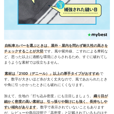
自転車カバーを選ぶときは、屋外・屋内を問わず耐久性の高さを
チェックすることが大切
です。風や紫外線、こすれによる摩耗な
ど、思った以上に過酷な環境にさらされるため、すぐに破れてし
まうような素材では役立ちません。
素材は「210D（デニール）」以上の厚手タイプがおすすめ
で
す。数字が大きいほど糸が太く丈夫なので、風であおられたとき
や角に引っかかったときにも破れにくくなります。
加えて、生地の「打ち込み密度」にも注目しましょう。
織り目が
細かく密度の高い素材は、引っ張りや裂けにも強く、長持ちしや
すい傾向があります
。数字で表示されていないこともあります
が、レビューや商品説明で「高密度」と記載されているものはチ