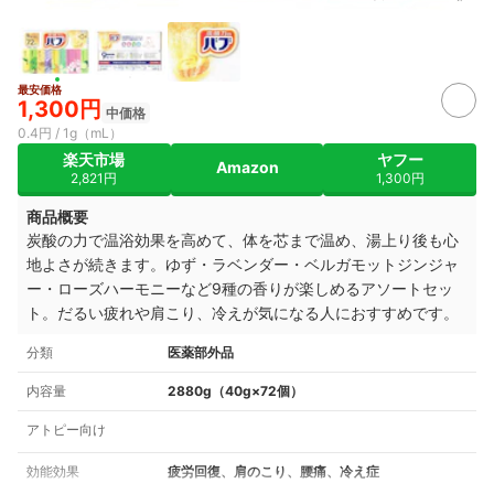
最安価格
1,300円
中価格
0.4円 / 1g（mL）
楽天市場
ヤフー
Amazon
2,821円
1,300円
商品概要
炭酸の力で温浴効果を高めて、体を芯まで温め、湯上り後も心
地よさが続きます。ゆず・ラベンダー・ベルガモットジンジャ
ー・ローズハーモニーなど9種の香りが楽しめるアソートセッ
ト。だるい疲れや肩こり、冷えが気になる人におすすめです。
分類
医薬部外品
内容量
2880g（40g×72個）
アトピー向け
効能効果
疲労回復、肩のこり、腰痛、冷え症