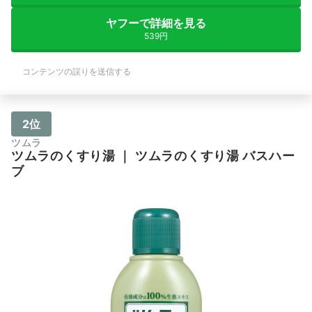
ヤフーで詳細を見る
539円
コンテンツの誤りを送信する
2位
ツムラ
ツムラのくすり湯
｜
ツムラのくすり湯 バスハー
ブ