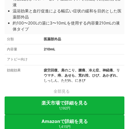
液
温浴効果と血行促進による幅広い症状の緩和を目的とした医
薬部外品
約100〜200Lの湯に3〜10mLを使用する内容量210mLの液
体タイプ
分類
医薬部外品
内容量
210mL
アトピー向け
効能効果
疲労回復、肩のこり、腰痛、冷え症、神経痛、リ
ウマチ、痔、あせも、荒れ性、ひび、あかぎれ、
しっしん、ただれ、にきび
全部見る
楽天市場で詳細を見る
1,192円
Amazonで詳細を見る
1,415円