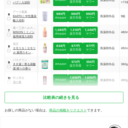
楽天市場
ヤフー
×72
バブ
｜
入浴剤
アース製薬
990円
980円
990円
6
BARTH
｜
中性重炭
医薬部外品
9錠
Amazon
楽天市場
ヤフー
酸入浴剤
第一三共ヘルスケ
1,360円
1,318円
1,348円
7
ア
MINON
｜
ミノン
医薬部外品
480
Amazon
楽天市場
ヤフー
薬用保湿入浴剤
花王
638円
677円
677円
8
エモリカ
｜
エモリ
医薬部外品
450
Amazon
楽天市場
ヤフー
カ 薬用スキンケア
入浴液
バスクリン
573円
554円
9
Amazon
きき湯
｜
香る炭酸
医薬部外品
360g
楽天市場
ヤフー
湯 樹々の香り
1,650円
1,650円
村上商会
10
Amazon
医薬部外品
490g
楽天市場
ヤフー
湯の素
比較表の続きを見る
お探しの商品がない場合は、
商品の掲載をリクエスト
できます。