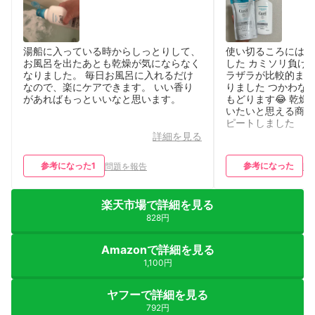
湯船に入っている時からしっとりして、
使い切るころには肌
お風呂を出たあとも乾燥が気にならなく
した カミソリ負け
なりました。 毎日お風呂に入れるだけ
ラザラが比較的まし
なので、楽にケアできます。 いい香り
りました つかわな
があればもっといいなと思います。
もどります😂 乾
いたいと思える商品
ピートしました
詳細を見る
参考になった
1
参考になった
問題を報告
問
楽天市場で詳細を見る
828円
Amazonで詳細を見る
1,100円
ヤフーで詳細を見る
792円