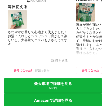
4
2026/04/01
毎日使える
家族が腰が痛いとい
入してみました。正
さわやかな香りで心地よく使えました！
みがなくなるとか、
お湯に入れるとシュワシュワ音がして楽
然違う！とかは無い
しいし、大容量でコスパもよさそうです
て、炭酸のおかげか
🎵
気はします、あとは
香りで、入れないよ
果はあるかも。
詳細を見る
参考になった
1
参考になった
問題を報告
問
楽天市場で詳細を見る
565円
Amazonで詳細を見る