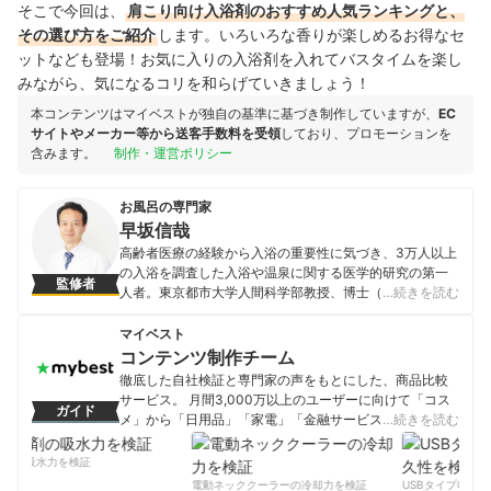
そこで今回は、
肩こり向け入浴剤
のおすすめ人気ランキングと、
その選び方をご紹介
します。いろいろな香りが楽しめるお得なセ
ットなども登場！お気に入りの入浴剤を入れてバスタイムを楽し
みながら、気になるコリを和らげていきましょう！
本コンテンツはマイベストが独自の基準に基づき制作していますが、
EC
サイトやメーカー等から送客手数料を受領
しており、プロモーションを
含みます。
制作・運営ポリシー
お風呂の専門家
早坂信哉
高齢者医療の経験から入浴の重要性に気づき、3万人以上
の入浴を調査した入浴や温泉に関する医学的研究の第一
監修者
人者。東京都市大学人間科学部教授、博士（医学）、医
…続きを読む
師・温泉療法専門医。自治医科大学医学部卒、同大学院
修了。わかりやすい解説で「世界一受けたい授業」「ホ
マイベスト
ンマでっか！？TV」「あさイチ」「チコちゃんに叱られ
コンテンツ制作チーム
る！」などのテレビ、ラジオや新聞、雑誌、講演など多
徹底した自社検証と専門家の声をもとにした、商品比較
方面で活躍中。著書「入浴は究極の疲労回復術」（山と
サービス。 月間3,000万以上のユーザーに向けて「コス
ガイド
溪谷社）「入浴検定公式テキスト」（日本入浴協会）
メ」から「日用品」「家電」「金融サービス」まで、ベ
…続きを読む
「最高の入浴法~お風呂研究20年、3万人を調査した医師
ストな商品を選んでもらうために、毎日コンテンツを制
が考案」（大和書房）など。
作中。
剤の吸水力を検証
早坂信哉のプロフィール
コンテンツ制作チームのプロフィール
電動ネッククーラーの冷却力を検証
USBタイプCケー