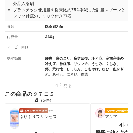
外品入浴剤
プラスチック使用量を従来比約75%削減した計量スプーンと
フック付属のチャック付き容器
分類
医薬部外品
内容量
360g
アトピー向け
効能効果
腰痛、肩のこり、疲労回復、冷え症、産前産後の
冷え症、神経痛、リウマチ、うちみ、くじき、
痔、荒れ性、しっしん、しもやけ、ひび、あかぎ
れ、あせも、にきび、保温
全部見る
この商品のクチコミ
4
（3件）
駆け出しサポーター
女性
ベテランサポーター
ぷりぷりプリンセス
アクア
4
2026
腰痛に効くかな