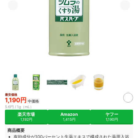
最安価格
1,190円
中価格
5.6円 / 1g（mL）
楽天市場
Amazon
ヤフー
1,192円
1,415円
1,190円
商品概要
有効成分が100パーセント生薬エキスで構成された薬用入浴