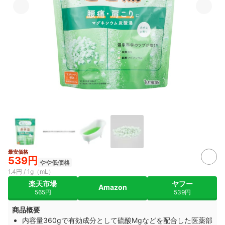
最安価格
539円
やや低価格
1.4円 / 1g（mL）
楽天市場
ヤフー
Amazon
565円
539円
商品概要
内容量360gで有効成分として硫酸Mgなどを配合した医薬部