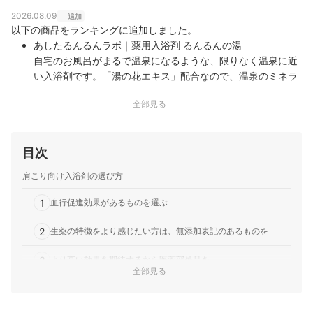
2026.08.09
追加
以下の商品をランキングに追加しました。
あしたるんるんラボ｜薬用入浴剤 るんるんの湯
自宅のお風呂がまるで温泉になるような、限りなく温泉に近
い入浴剤です。「湯の花エキス」配合なので、温泉のミネラ
ルがたっぷり含まれています。とろっとしたお湯ざわりで、
全部見る
まるでお家で温泉に入っているような感覚になれますよ。
目次
肩こり向け入浴剤の選び方
1
血行促進効果があるものを選ぶ
2
生薬の特徴をより感じたい方は、無添加表記のあるものを
3
より高い効果を期待するなら医薬部外品を
全部見る
4
価格だけでなく使用量とのバランスを考えて選ぶ