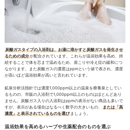
炭酸ガスタイプの入浴剤は、お湯に溶かすと炭酸ガスを発生させ
るための成分
が配合されています。これらが温浴効果を高め、持
続することで体を芯まで温めるため、肩こりや冷え症の緩和につ
ながります。また炭酸ガスの濃度はppmという値で表され、濃度
が高いほど温浴効果が高いと言われています。
鉱泉分析法指針では濃度1,000ppm以上の温泉を療養泉としてい
るものの、市販の入浴剤で1,000ppm以上のものはほとんどあり
ません。炭酸ガス入りの入浴剤はppmの表示がない商品も多いで
すが、表示がある場合はなるべく数字の大きいもの、
または「高
濃度」と表示されているものを選び
ましょう。
温浴効果を高めるハーブや生薬配合のものを選ぶ