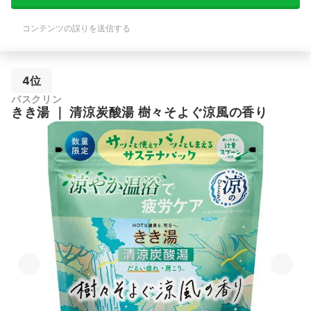
コンテンツの誤りを送信する
4位
バスクリン
きき湯
｜
清涼炭酸湯 樹々そよぐ涼風の香り