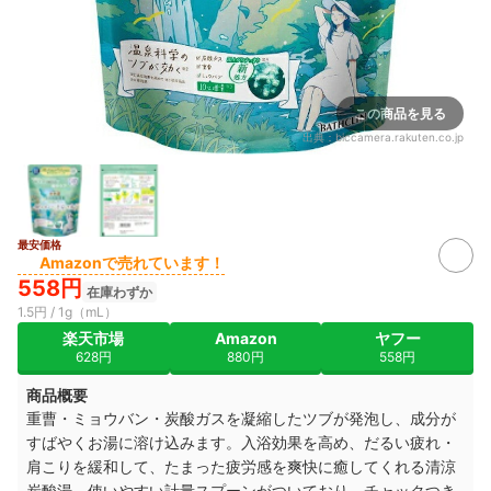
この商品を見る
出典：
biccamera.rakuten.co.jp
最安価格
Amazonで売れています！
558円
在庫わずか
1.5円 / 1g（mL）
楽天市場
Amazon
ヤフー
628円
880円
558円
商品概要
重曹・ミョウバン・炭酸ガスを凝縮したツブが発泡し、成分が
すばやくお湯に溶け込みます。入浴効果を高め、だるい疲れ・
肩こりを緩和して、たまった疲労感を爽快に癒してくれる清涼
炭酸湯。使いやすい計量スプーンがついており、チャックつき