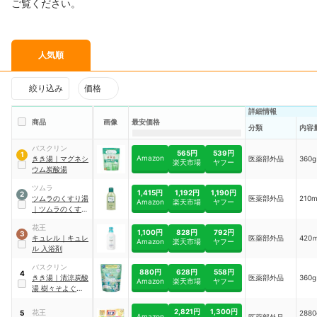
ご覧ください。
人気順
絞り込み
価格
詳細情報
商品
画像
最安価格
分類
内容
バスクリン
565円
539円
1
Amazon
きき湯
｜
マグネシ
医薬部外品
360g
楽天市場
ヤフー
ウム炭酸湯
ツムラ
1,415円
1,192円
1,190円
2
ツムラのくすり湯
医薬部外品
210
Amazon
楽天市場
ヤフー
｜
ツムラのくすり
湯 バスハーブ
花王
1,100円
828円
792円
3
キュレル
｜
キュレ
医薬部外品
420
Amazon
楽天市場
ヤフー
ル 入浴剤
バスクリン
880円
628円
558円
4
きき湯
｜
清涼炭酸
医薬部外品
360g
Amazon
楽天市場
ヤフー
湯 樹々そよぐ涼風
の香り
2,821円
1,300円
花王
288
5
Amazon
医薬部外品