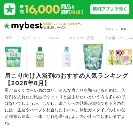
入浴剤・バスソルトおすすめ
商品比較サービス
マイページ
検索
TOP
ビューティー・ヘルス
ボディケア用品
入浴剤・バスソ
肩こり向け入浴剤のおすすめ人気ランキング
【2026年8月】
重だるくてつらい肩のコリ。そんな肩こりを和らげるために、入
浴剤を入れたお風呂でゆっくりと温まりたいという方も多いので
はないでしょうか。しかし、肩こりへの効果が期待できる入浴剤
には、生薬やハーブを配合したものや、炭酸ガスタイプのものな
ど種類も豊富。一体、どれを選べばよいのか迷ってしまいますよ
ね。