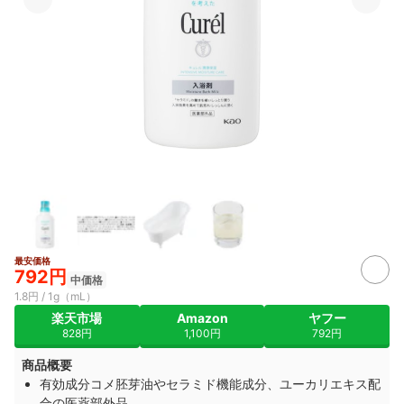
最安価格
792円
中価格
1.8円 / 1g（mL）
楽天市場
Amazon
ヤフー
828円
1,100円
792円
商品概要
有効成分コメ胚芽油やセラミド機能成分、ユーカリエキス配
合の医薬部外品