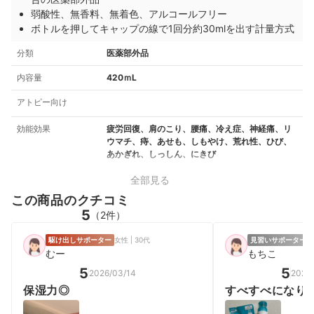
弱酸性、無香料、無着色、アルコールフリー
ボトルを押してキャップの線で1回分約30mlを出す計量方式
分類
医薬部外品
内容量
420ｍL
アトピー向け
効能効果
疲労回復、肩のこり、腰痛、冷え症、神経痛、リ
ウマチ、痔、あせも、しもやけ、荒れ性、ひび、
あかぎれ、しっしん、にきび
全部見る
この商品のクチコミ
5
（2件）
駆け出しサポーター
女性 | 30代
見習いサポーター
女
むー
もちこ
5
5
2026/03/14
2026/
保湿力◎
すべすべになり