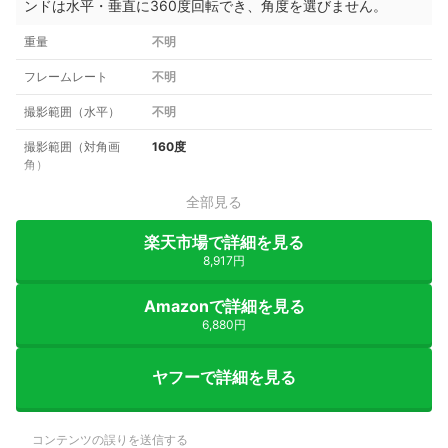
ンドは水平・垂直に360度回転でき、角度を選びません。
重量
不明
フレームレート
不明
撮影範囲（水平）
不明
撮影範囲（対角画
160度
角）
全部見る
楽天市場で詳細を見る
8,917円
Amazonで詳細を見る
6,880円
ヤフーで詳細を見る
コンテンツの誤りを送信する