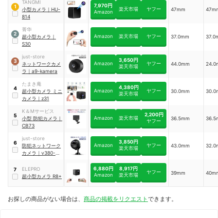
TANGMI
7,970円
1
楽天市場
ヤフー
小型カメラ
｜
‎HU-
47mm
47m
Amazon
814
菁华
2
Amazon
楽天市場
ヤフー
超小型カメラ
｜
37.0mm
37.
S30
just-store
3,650円
3
Amazon
ヤフー
ネットワークカメ
44.0mm
24.
楽天市場
ラ
｜
a9-kamera
たまき庵
4,380円
4
Amazon
ヤフー
超小型カメラ ミニ
30.0mm
30.
楽天市場
カメラ
｜
z31
K＆Mサービス
2,200円
5
Amazon
楽天市場
小型 防犯カメラ
｜
36.5mm
36.
ヤフー
CB73
just-store
3,850円
6
Amazon
ヤフー
防犯ネットワーク
43.0mm
32.
楽天市場
カメラ
｜
v380-
kamera
6,880円
8,917円
‎ELEPRO
7
ヤフー
39mm
40m
Amazon
楽天市場
超小型カメラ R8+
お探しの商品がない場合は、
商品の掲載をリクエスト
できます。