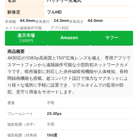
電源
バッテリー充電式
解像度
フルHD
44.0mm
24.0mm
44.0mm
本体幅
本体奥行
本体高さ
カメラの遠隔操作可能
アプリ対応
楽天市場
Amazon
ヤフー
3,650円
商品概要
4K対応の1080p高画質と150°広角レンズを備え、専用アプリで
スマートフォンから遠隔操作可能な小型防犯ネットワークカメ
ラです。暗所撮影に対応した赤外線暗視機能や人体検知、長時
間録画機能も搭載。超コンパクト設計で強力なマグネットによ
り様々な場所に手軽に設置でき、リアルタイムでの監視や防
犯、見守り用途をサポートします。
重量
不明
フレームレート
25.0fps
撮影範囲（水平）
不明
撮影範囲（対角画
150度