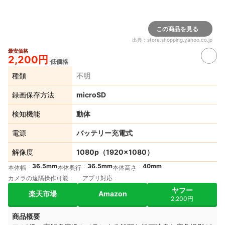
この商品を見る
出典：
store.shopping.yahoo.co.jp
最安価格
2,200円
低価格
種類
不明
録画保存方法
microSD
検知機能
動体
電源
バッテリー充電式
解像度
1080p（1920×1080）
36.5mm
36.5mm
40mm
本体幅
本体奥行
本体高さ
カメラの遠隔操作可能
アプリ対応
ヤフー
楽天市場
Amazon
2,200円
商品概要