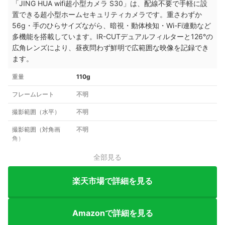
「JING HUA wifi超小型カメラ S30」は、配線不要で手軽に設
置できる超小型ホームセキュリティカメラです。重さわずか
56g・手のひらサイズながら、暗視・動体検知・Wi-Fi連動など
多機能を搭載しています。IR-CUTデュアルフィルターと126°の
広角レンズにより、昼夜問わず鮮明で広範囲な映像を記録でき
ます。
重量
110g
フレームレート
不明
撮影範囲（水平）
不明
撮影範囲（対角画
不明
角）
全部見る
楽天市場で詳細を見る
Amazonで詳細を見る