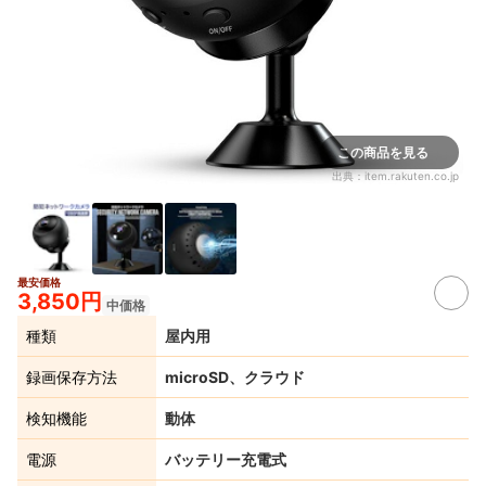
この商品を見る
出典：
item.rakuten.co.jp
最安価格
3,850円
中価格
種類
屋内用
録画保存方法
microSD、クラウド
検知機能
動体
電源
バッテリー充電式