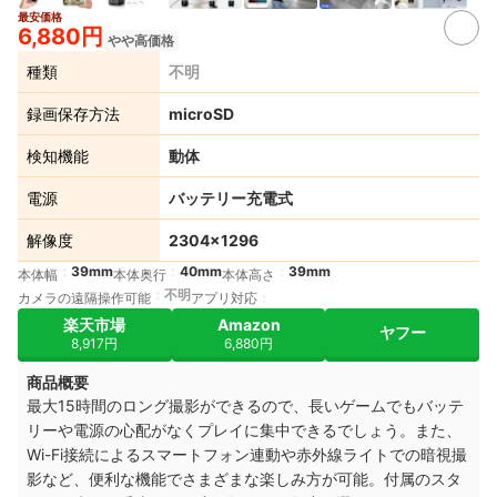
最安価格
2+
6,880円
やや高価格
種類
不明
録画保存方法
microSD
検知機能
動体
電源
バッテリー充電式
解像度
2304×1296
39mm
40mm
39mm
本体幅
本体奥行
本体高さ
不明
カメラの遠隔操作可能
アプリ対応
楽天市場
Amazon
ヤフー
8,917円
6,880円
商品概要
最大15時間のロング撮影ができるので、長いゲームでもバッテ
リーや電源の心配がなくプレイに集中できるでしょう。また、
Wi-Fi接続によるスマートフォン連動や赤外線ライトでの暗視撮
影など、便利な機能でさまざまな楽しみ方が可能。付属のスタ