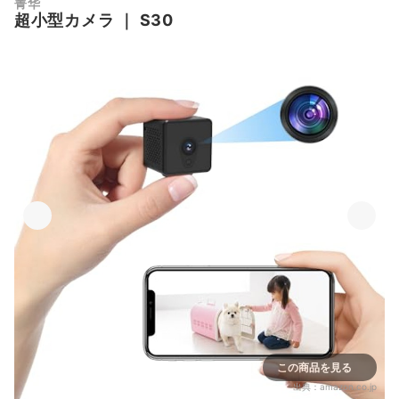
菁华
超小型カメラ
｜
S30
この商品を見る
出典：
amazon.co.jp