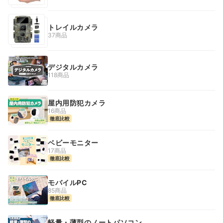
トレイルカメラ
37商品
デジタルカメラ
118商品
屋内用防犯カメラ
16商品
徹底比較
ベビーモニター
17商品
徹底比較
モバイルPC
85商品
徹底比較
軽量・薄型のノートパソコン