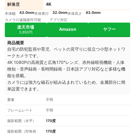
解像度
4K
43.0mm
32.0mm
43.0mm
本体幅
本体奥行
本体高さ
カメラの遠隔操作可能
アプリ対応
楽天市場
Amazon
ヤフー
3,850円
商品概要
自宅の防犯監視や育児、ペットの見守りに役立つ小型ネットワ
ークカメラです。
4K 1080Pの高画質と広角170°レンズ、赤外線暗視機能・人体
検知・音声録画・長時間録画・日本語アプリ対応など多様な機
能を搭載。
カメラには強力な磁石が組み込まれているため、金属部分に簡
単設置できます。
重量
不明
フレームレート
不明
撮影範囲（水平）
170度
撮影範囲（対角画
170度