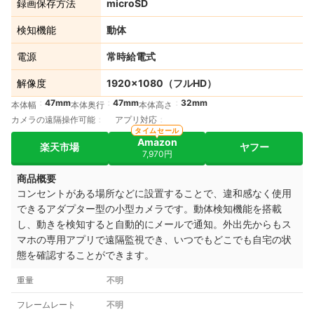
録画保存方法
microSD
検知機能
動体
電源
常時給電式
解像度
1920×1080（フルHD）
47mm
47mm
32mm
本体幅
本体奥行
本体高さ
カメラの遠隔操作可能
アプリ対応
タイムセール
Amazon
楽天市場
ヤフー
7,970円
商品概要
コンセントがある場所などに設置することで、違和感なく使用
できるアダプター型の小型カメラです。動体検知機能を搭載
し、動きを検知すると自動的にメールで通知。外出先からもス
マホの専用アプリで遠隔監視でき、いつでもどこでも自宅の状
態を確認することができます。
重量
不明
フレームレート
不明