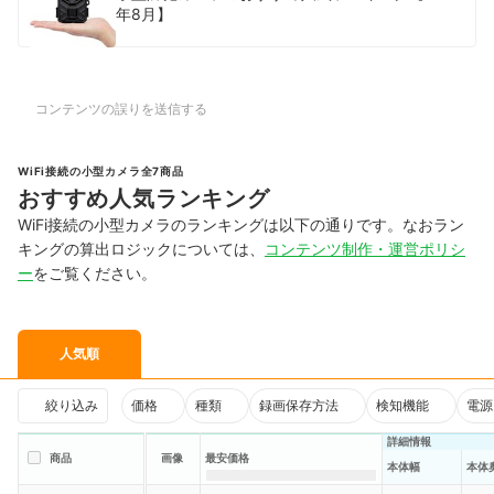
年8月】
コンテンツの誤りを送信する
WiFi接続の小型カメラ全7商品
おすすめ人気ランキング
WiFi接続の小型カメラのランキングは以下の通りです。なおラン
キングの算出ロジックについては、
コンテンツ制作・運営ポリシ
ー
をご覧ください。
人気順
絞り込み
価格
種類
録画保存方法
検知機能
電源
詳細情報
商品
画像
最安価格
本体幅
本体