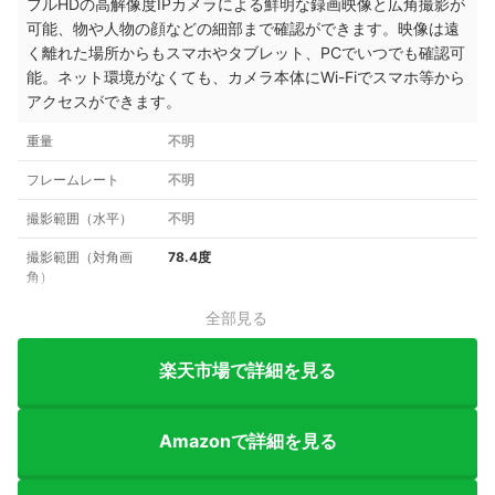
フルHDの高解像度IPカメラによる鮮明な録画映像と広角撮影が
可能、
物や人物の顔などの細部まで確認ができます。
映像は遠
く離れた場所からもスマホやタブレット、PCでいつでも確認可
能。
ネット環境がなくても、カメラ本体にWi-Fiでスマホ等から
アクセスができます。
重量
不明
フレームレート
不明
撮影範囲（水平）
不明
撮影範囲（対角画
78.4度
角）
全部見る
楽天市場で詳細を見る
Amazonで詳細を見る