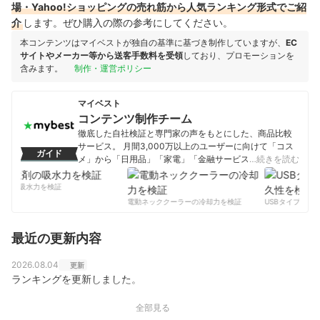
場・Yahoo!ショッピングの売れ筋から人気ランキング形式でご紹
介
します。ぜひ購入の際の参考にしてください。
本コンテンツはマイベストが独自の基準に基づき制作していますが、
EC
サイトやメーカー等から送客手数料を受領
しており、プロモーションを
含みます。
制作・運営ポリシー
マイベスト
コンテンツ制作チーム
徹底した自社検証と専門家の声をもとにした、商品比較
サービス。 月間3,000万以上のユーザーに向けて「コス
ガイド
メ」から「日用品」「家電」「金融サービス」まで、ベ
…続きを読む
ストな商品を選んでもらうために、毎日コンテンツを制
作中。
剤の吸水力を検証
コンテンツ制作チームのプロフィール
電動ネッククーラーの冷却力を検証
USBタイプCケー
最近の更新内容
2026.08.04
更新
ランキングを更新しました。
全部見る