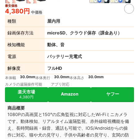
最安価格
4,380円
中価格
種類
屋内用
録画保存方法
microSD、クラウド保存（課金あり）
検知機能
動体、音
電源
バッテリー充電式
解像度
フルHD
30.0mm
30.0mm
30.0mm
本体幅
本体奥行
本体高さ
カメラの遠隔操作可能
アプリ対応
楽天市場
Amazon
ヤフー
4,380円
商品概要
1080Pの高画質と150°の広角監視に対応したWi-Fiミニカメラ
です。動体検知、リアルタイム遠隔監視、赤外線暗視機能を備
え、長時間録画・録音、通話も可能で、IOS/Androidからの操
作に対応。猫や犬の見守り、子供や高齢者の見守り、玄関の防