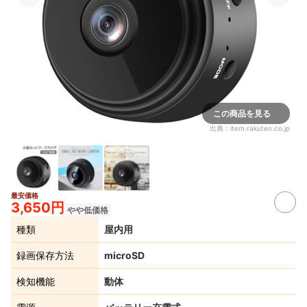
この商品を見る
出典：
item.rakuten.co.jp
最安価格
3,650円
やや低価格
種類
屋内用
録画保存方法
microSD
検知機能
動体