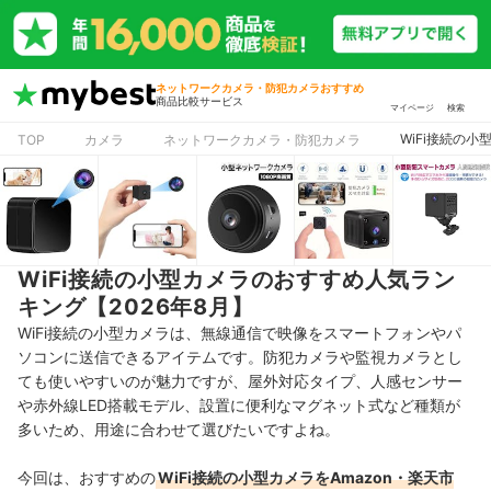
ネットワークカメラ・防犯カメラおすすめ
商品比較サービス
マイページ
検索
WiFi接続の
TOP
カメラ
ネットワークカメラ・防犯カメラ
WiFi接続の小型カメラのおすすめ人気ラン
キング【2026年8月】
WiFi接続の小型カメラは、無線通信で映像をスマートフォンやパ
ソコンに送信できるアイテムです。防犯カメラや監視カメラとし
ても使いやすいのが魅力ですが、屋外対応タイプ、人感センサー
や赤外線LED搭載モデル、設置に便利なマグネット式など種類が
多いため、用途に合わせて選びたいですよね。
今回は、おすすめの
WiFi接続の小型カメラをAmazon・楽天市