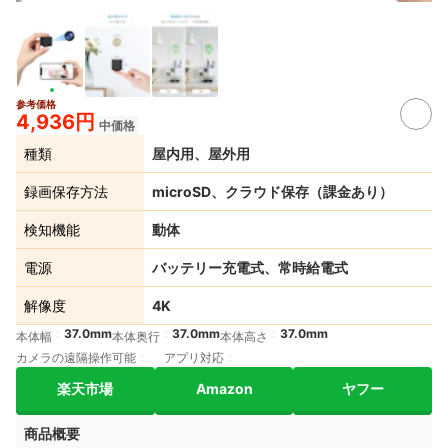
参考価格
4,936円
中価格
種類
屋内用、屋外用
録画保存方法
microSD、クラウド保存（課金あり）
検知機能
動体
電源
バッテリー充電式、常時給電式
解像度
4K
37.0mm
37.0mm
37.0mm
本体幅
本体奥行
本体高さ
カメラの遠隔操作可能
アプリ対応
楽天市場
Amazon
ヤフー
商品概要