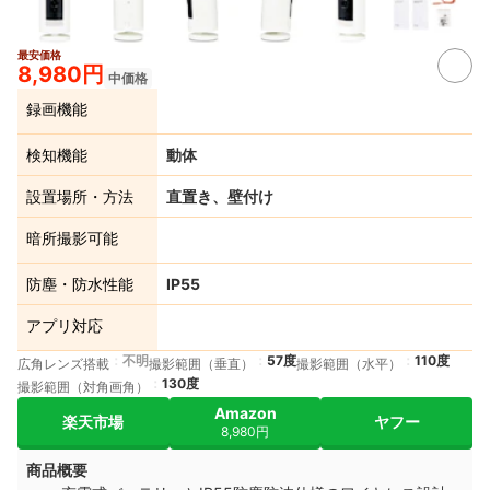
最安価格
5+
8,980円
中価格
録画機能
検知機能
動体
設置場所・方法
直置き、壁付け
暗所撮影可能
防塵・防水性能
IP55
アプリ対応
不明
57度
110度
広角レンズ搭載
撮影範囲（垂直）
撮影範囲（水平）
130度
撮影範囲（対角画角）
Amazon
楽天市場
ヤフー
8,980円
商品概要