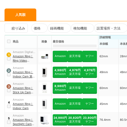
人気順
絞り込み
価格
録画機能
検知機能
設置場所・方法
詳細情報
商品
画像
最安価格
本体幅
本体
Amazon Digital
1
Amazon
楽天市場
ヤフー
Service
Amazon
Ring
｜
62mm
28m
Ring Video
Doorbell 4
Amazon
4,980円
4,979円
4,979円
2
Amazon
Ring
｜
49mm
49m
Amazon
楽天市場
ヤフー
Indoor Cam 第2
世代
Amazon
8,980円
3
楽天市場
ヤフー
Amazon
Ring
｜
60mm
60m
Amazon
Stick Up Cam
Battery
Amazon
4
Amazon
楽天市場
ヤフー
Amazon
Ring
｜
45mm
45m
Indoor Cam
Amazon
24,980円
20,820円
23,800円
5
Amazon
Ring
｜
76.4mm
80.
Amazon
楽天市場
ヤフー
Spotlight Cam