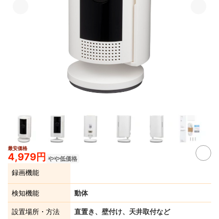
最安価格
8+
4,979円
やや低価格
録画機能
検知機能
動体
設置場所・方法
直置き、壁付け、天井取付など