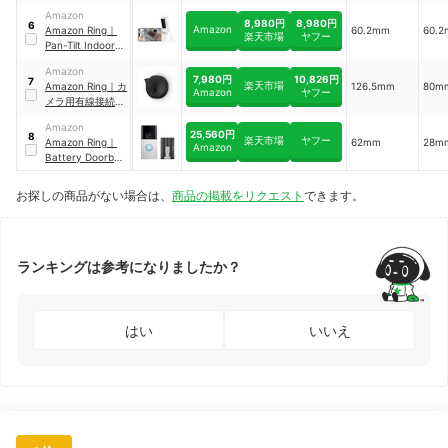
Plus, Battery
Amazon
8,980円
8,980円
6
Amazon
Amazon
Ring
｜
60.2mm
60.
楽天市場
ヤフー
Pan-Tilt Indoor
Cam
Amazon
7,980円
10,826円
7
楽天市場
Amazon
Ring
｜
カ
126.5mm
80m
Amazon
ヤフー
メラ用有線接続キ
ット
Amazon
25,560円
8
楽天市場
ヤフー
Amazon
Ring
｜
62mm
28m
Amazon
Battery Doorbell
Plus
お探しの商品がない場合は、
商品の掲載をリクエスト
できます。
ランキングは参考になりましたか？
はい
いいえ