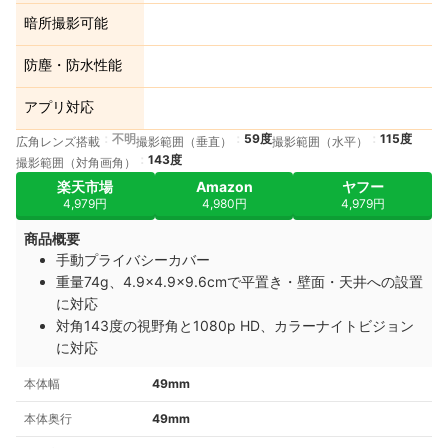
暗所撮影可能
防塵・防水性能
アプリ対応
不明
59度
115度
広角レンズ搭載
撮影範囲（垂直）
撮影範囲（水平）
143度
撮影範囲（対角画角）
楽天市場
Amazon
ヤフー
4,979円
4,980円
4,979円
商品概要
手動プライバシーカバー
重量74g、4.9×4.9×9.6cmで平置き・壁面・天井への設置
に対応
対角143度の視野角と1080p HD、カラーナイトビジョン
に対応
本体幅
49mm
本体奥行
49mm