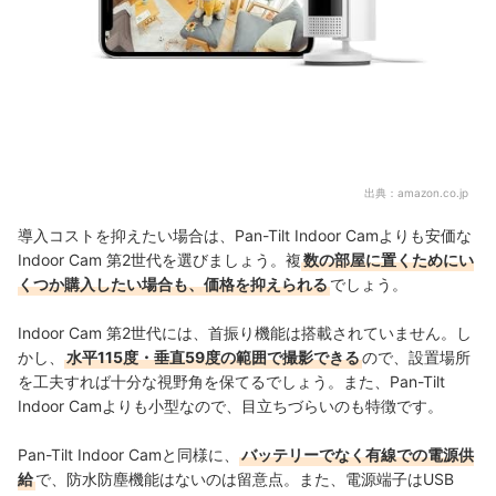
出典：
amazon.co.jp
導入コストを抑えたい場合は、Pan-Tilt Indoor Camよりも安価な
Indoor Cam 第2世代を選びましょう。複
数の部屋に置くためにい
くつか購入したい場合も、価格を抑えられる
でしょう。
Indoor Cam 第2世代には、首振り機能は搭載されていません。し
かし、
水平115度・垂直59度の範囲で撮影できる
ので、設置場所
を工夫すれば十分な視野角を保てるでしょう。また、Pan-Tilt
Indoor Camよりも小型なので、目立ちづらいのも特徴です。
Pan-Tilt Indoor Camと同様に、
バッテリーでなく有線での電源供
給
で、防水防塵機能はないのは留意点。また、電源端子はUSB