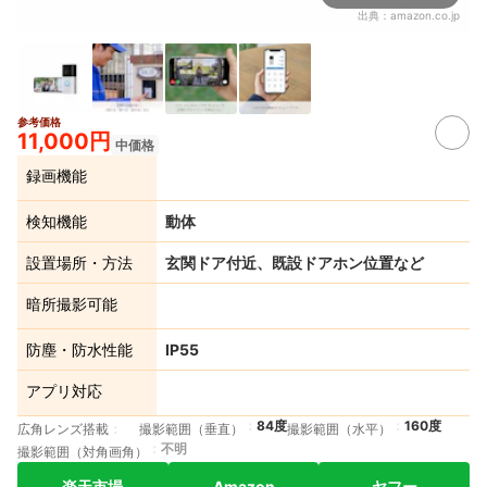
出典：
amazon.co.jp
参考価格
11,000円
中価格
録画機能
検知機能
動体
設置場所・方法
玄関ドア付近、既設ドアホン位置など
暗所撮影可能
防塵・防水性能
IP55
アプリ対応
84度
160度
広角レンズ搭載
撮影範囲（垂直）
撮影範囲（水平）
不明
撮影範囲（対角画角）
楽天市場
Amazon
ヤフー