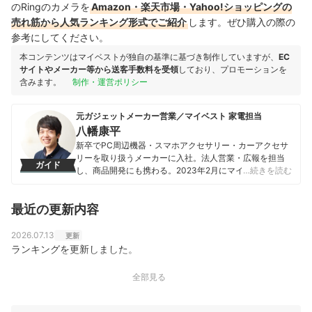
のRingのカメラを
Amazon・楽天市場・Yahoo!ショッピングの
売れ筋から人気ランキング形式でご紹介
します。ぜひ購入の際の
参考にしてください。
本コンテンツはマイベストが独自の基準に基づき制作していますが、
EC
サイトやメーカー等から送客手数料を受領
しており、プロモーションを
含みます。
制作・運営ポリシー
元ガジェットメーカー営業／マイベスト 家電担当
八幡康平
新卒でPC周辺機器・スマホアクセサリー・カーアクセサ
リーを取り扱うメーカーに入社。法人営業・広報を担当
ガイド
し、商品開発にも携わる。2023年2月にマイベストに入
…続きを読む
社し、モバイルバッテリーやビデオカメラなどガジェッ
トやカメラの比較・コンテンツ制作を経験。現在では、
最近の更新内容
家電を中心に幅広いジャンルのコンテンツ制作に携わ
る。「専門性をもとにした調査・検証を通じ、一人ひと
りに合った選択肢を分かりやすく提案すること」を心が
2026.07.13
更新
けて、コンテンツ制作を行っている。
ランキングを更新しました。
八幡康平のプロフィール
全部見る