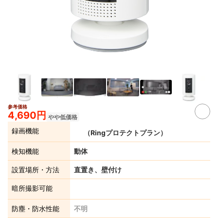
参考価格
5+
4,690円
やや低価格
録画機能
（Ringプロテクトプラン）
検知機能
動体
設置場所・方法
直置き、壁付け
暗所撮影可能
防塵・防水性能
不明