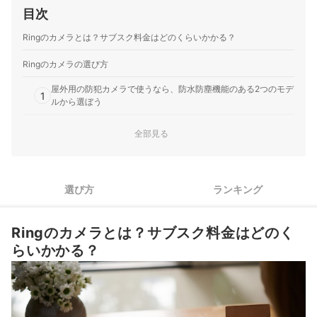
目次
Ringのカメラとは？サブスク料金はどのくらいかかる？
Ringのカメラの選び方
屋外用の防犯カメラで使うなら、防水防塵機能のある2つのモデ
1
ルから選ぼう
2
見守りカメラとして使うなら、撮影範囲の広さをチェック
全部見る
ドアベルとして設置するなら、応答機能がある2モデルから選ぼ
3
う
選び方
ランキング
Ringのカメラ全8商品おすすめ人気ランキング
コストを抑えたい人は、サブスク料金不要の防犯カメラも検討しよう
Ringのカメラとは？サブスク料金はどのく
らいかかる？
Ringのカメラの売れ筋ランキングもチェック！