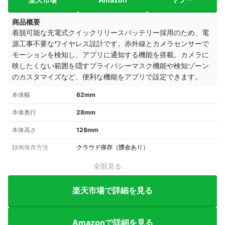
商品概要
着脱可能な充電式クイックリリースバッテリー採用のため、電
源工事不要なワイヤレス設計です。赤外線とカメラセンサーで
モーションを検知し、
アプリに通知する機能を搭載。
カメラに
映したくない範囲を隠すプライバシーマスク機能や
検知ゾーン
のカスタマイズ
など、便利な機能をアプリで設定できます。
本体幅
62mm
本体奥行
28mm
本体高さ
128mm
録画保存方法
クラウド保存（課金あり）
全部見る
楽天市場で詳細を見る
Amazonで詳細を見る