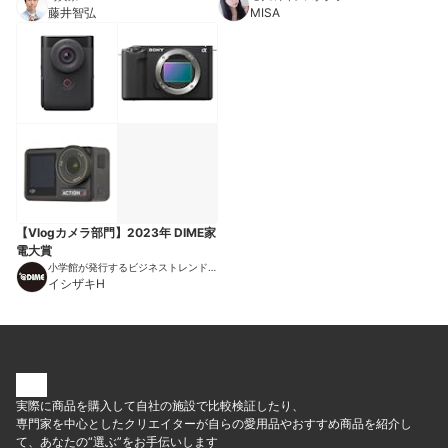
藤井智弘
MISA
【Vlogカメラ部門】2023年 DIME家
電大賞
小学館が発行するビジネストレンドマ
ガジン
イシザキH
実際に商品を購入して自社の施設で比較検証したり、
専門家を中心としたクリエイターが自らの愛用品やおすすめ商品を紹介し
て、あなたの“選ぶ”をお手伝いします