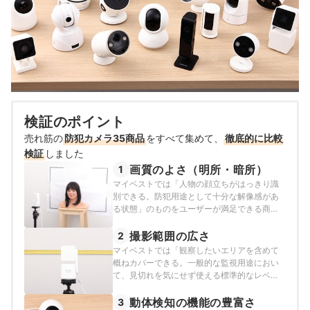
検証のポイント
売れ筋の
防犯カメラ35商品
をすべて集めて、
徹底的に比較
検証
しました
画質のよさ（明所・暗所）
1
マイベストでは「人物の顔立ちがはっきり識
別できる。防犯用途として十分な解像感があ
る状態」のものをユーザーが満足できる商品
とし、その基準をエッジが明所では23、暗所
では17.5以上と定めて以下の方法で検証を行い
撮影範囲の広さ
2
ました。2026年2月24日時点の情報をもとに
マイベストでは「観察したいエリアを含めて
検証を行なっています。
概ねカバーできる。一般的な監視用途におい
て、見切れを気にせず使える標準的なレベ
ル」なものをユーザーが満足できる商品と
し、その基準を水平視野角の大きさは100度、
動体検知の機能の豊富さ
3