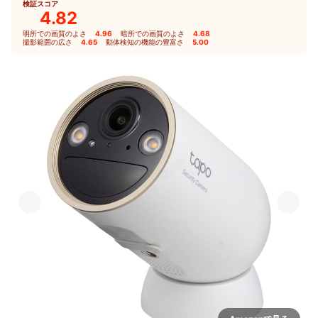
検証スコア
4.82
明所での画質のよさ
4.96
｜
暗所での画質のよさ
4.68
｜
撮影範囲の広さ
4.65
｜
動体検知の機能の豊富さ
5.00