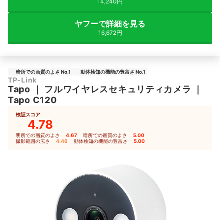
14,240円
ヤフーで詳細を見る
16,672円
暗所での画質のよさ No.1
動体検知の機能の豊富さ No.1
TP-Link
Tapo
｜
フルワイヤレスセキュリティカメラ
｜
Tapo C120
検証スコア
4.78
明所での画質のよさ
4.67
｜
暗所での画質のよさ
5.00
｜
撮影範囲の広さ
4.46
｜
動体検知の機能の豊富さ
5.00