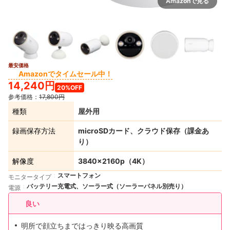
Amazonで見る
最安価格
7+
Amazonでタイムセール中！
14,240円
20%OFF
参考価格：
17,800円
種類
屋外用
録画保存方法
microSDカード、クラウド保存（課金あ
り）
解像度
3840×2160p（4K）
スマートフォン
モニタータイプ
バッテリー充電式、ソーラー式（ソーラーパネル別売り）
電源
良い
明所で顔立ちまではっきり映る高画質