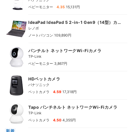
|
ベビーモニター
4.35
15,131円
IdeaPad IdeaPad 5 2-in-1 Gen9（14型）カ
スタマイズモデル
レノボ
|
ノートパソコン
109,890円
パンチルト ネットワークWi-Fiカメラ
TP-Link
|
ベビーモニター
3,867円
HDペットカメラ
パナソニック
|
ペットカメラ
4.59
17,318円
Tapo パンチネルト ネットワークWi-Fiカメラ
TP-Link
|
ペットカメラ
4.50
4,355円
新着