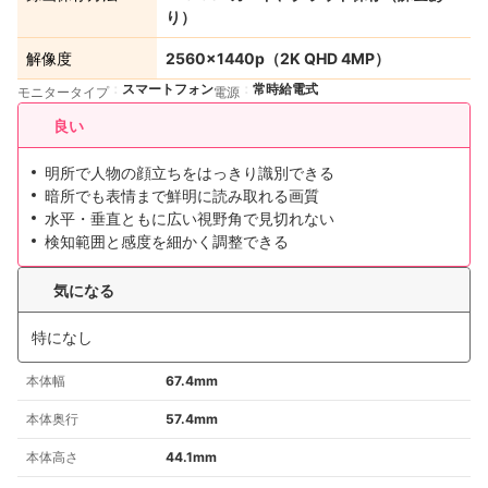
り）
解像度
2560×1440p（2K QHD 4MP）
スマートフォン
常時給電式
モニタータイプ
電源
良い
明所で人物の顔立ちをはっきり識別できる
暗所でも表情まで鮮明に読み取れる画質
水平・垂直ともに広い視野角で見切れない
検知範囲と感度を細かく調整できる
気になる
特になし
本体幅
67.4mm
本体奥行
57.4mm
本体高さ
44.1mm