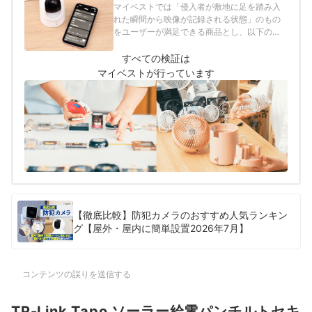
垂直視野角の大きさは60度以上と定めて以下
マイベストでは「侵入者が敷地に足を踏み入
の方法で検証を行いました。2026年2月24日
れた瞬間から映像が記録される状態」のもの
時点の情報をもとに検証を行なっています。
をユーザーが満足できる商品とし、以下の方
法で検証を行いました。2026年2月24日時点
の情報をもとに検証を行なっています。
すべての検証は
マイベストが行っています
【徹底比較】防犯カメラのおすすめ人気ランキン
グ【屋外・屋内に簡単設置2026年7月】
コンテンツの誤りを送信する
TP-Link Tapo ソーラー給電パンチルトセキ