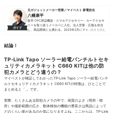
元ガジェットメーカー営業／マイベスト 家電担当
八幡康平
新卒でPC周辺機器・スマホアクセサリー・カーアクセサ
リーを取り扱うメーカーに入社。法人営業・広報を担当
ガイド
し、商品開発にも携わる。2023年2月にマイベストに入
…続きを読む
社し、モバイルバッテリーやビデオカメラなどガジェッ
トやカメラの比較・コンテンツ制作を経験。現在では、
家電を中心に幅広いジャンルのコンテンツ制作に携わ
結論！
る。「専門性をもとにした調査・検証を通じ、一人ひと
りに合った選択肢を分かりやすく提案すること」を心が
けて、コンテンツ制作を行っている。
TP-Link Tapo ソーラー給電パンチルトセキ
八幡康平のプロフィール
ュリティカメラキット C660 KITは他の防
犯カメラとどう違うの？
マイベストが検証してわかったTP-Link Tapo ソーラー給電パンチ
ルトセキュリティカメラキット C660 KITの特徴は、ひとことで
まとめると「
」です。
実際、たくさんある防犯カメラの中で、画質のよさ（明所・暗
所）や撮影範囲の広さ、動体検知の機能の豊富さは商品によって
どのくらい差があるのか気になりますよね。ここからは、TP-Link