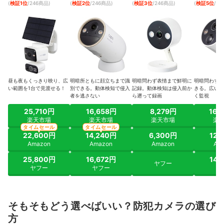
(
検証1位
/246商品
)
(
検証2位
/246商品
)
(
検証3位
/246商品
)
(
検証5位
/2
昼も夜もくっきり映り、広
明暗所ともに顔立ちまで識
明暗問わず表情まで鮮明に
明暗問わず顔
い範囲を1台で見渡せる！
別できる。動体検知で侵入
記録。動体検知は侵入前か
きる。広い視
者を逃さない
ら遡って録画
く監視
25,710円
16,658円
8,279円
16,
楽天市場
楽天市場
楽天市場
楽
タイムセール
タイムセール
22,600円
14,240円
6,300円
12,
Amazon
Amazon
Amazon
Am
25,800円
16,672円
14,
ヤフー
ヤフー
ヤフー
ヤ
そもそもどう選べばいい？防犯カメラの選び
方