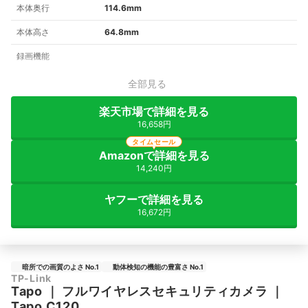
本体奥行
114.6mm
本体高さ
64.8mm
録画機能
全部見る
楽天市場で詳細を見る
16,658円
タイムセール
Amazonで詳細を見る
14,240円
ヤフーで詳細を見る
16,672円
暗所での画質のよさ No.1
動体検知の機能の豊富さ No.1
TP-Link
Tapo
｜
フルワイヤレスセキュリティカメラ
｜
Tapo C120