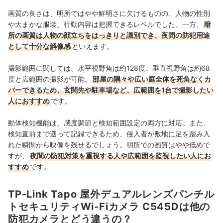
画質の良さは、明所ではやや鮮明さに欠けるものの、人物の性別
や大まかな服装、行動内容は把握できるレベルでした。一方、
暗
所の画質は人物の顔立ちをはっきりと識別でき、夜間の防犯用途
として十分な解像感
といえます。
撮影範囲に関しては、水平視野角は約128度、垂直視野角は約68
度と広範囲の撮影が可能。
部屋の隅々や広い庭全体を死角なくカ
バーできるため、玄関先や駐車場など、広範囲を1台で撮影したい
人におすすめ
です。
動体検知機能は、感度調節と検知範囲設定の両方に対応。また、
検知直前まで遡って記録できるため、侵入者が敷地に足を踏み入
れた瞬間から映像を残せるでしょう。明所での画質はやや低めで
すが、
夜間の防犯対策を重視する人や広範囲を監視したい人にお
すすめ
です。
TP-Link Tapo 屋外デュアルレンズパンチル
トセキュリティWi-Fiカメラ C545Dは他の
防犯カメラとどう違うの？