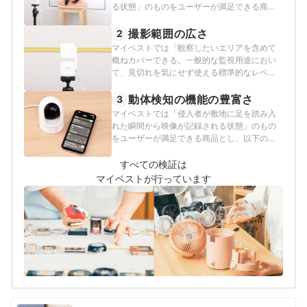
る状態」のものをユーザーが満足できる商品
とし、その基準をエッジが明所では23、暗所
では17.5以上と定めて以下の方法で検証を行い
撮影範囲の広さ
2
ました。2026年2月24日時点の情報をもとに
マイベストでは「観察したいエリアを含めて
検証を行なっています。
概ねカバーできる。一般的な監視用途におい
て、見切れを気にせず使える標準的なレベ
ル」なものをユーザーが満足できる商品と
し、その基準を水平視野角の大きさは100度、
動体検知の機能の豊富さ
3
垂直視野角の大きさは60度以上と定めて以下
マイベストでは「侵入者が敷地に足を踏み入
の方法で検証を行いました。2026年2月24日
れた瞬間から映像が記録される状態」のもの
時点の情報をもとに検証を行なっています。
をユーザーが満足できる商品とし、以下の方
法で検証を行いました。2026年2月24日時点
の情報をもとに検証を行なっています。
すべての検証は
マイベストが行っています