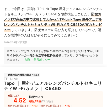
そこで今回は、実際にTP-Link Tapo 屋外デュアルレンズパンチル
トセキュリティWi-Fiカメラ C545Dを徹底検証しました。
防犯カ
メラ177商品の中で比較してわかったTP-Link Tapo 屋外デュアル
レンズパンチルトセキュリティWi-Fiカメラ C545Dの実力をレビ
ュー
していきます。防犯カメラの選び方も紹介しているので、購
入を検討中の人はぜひ参考にしてみてくださいね！
2026年04月30日更新
本コンテンツはマイベストが独自の基準に基づき制作していますが、
EC
サイトやメーカー等から送客手数料を受領
しており、プロモーションを
含みます。
制作・運営ポリシー
動体検知の機能の豊富さ No.1
TP-Link
Tapo
｜
屋外デュアルレンズパンチルトセキュリ
ティWi-Fiカメラ
｜
C545D
検証スコア
防犯カメラ
4.52
検証13位
/246商品
明所での画質のよさ
4.03
｜
暗所での画質のよさ
4.52
｜