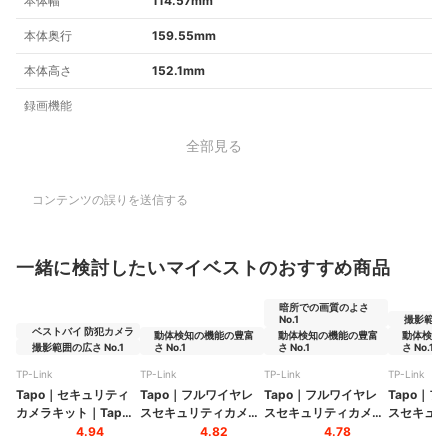
本体幅
114.57mm
本体奥行
159.55mm
本体高さ
152.1mm
録画機能
全部見る
コンテンツの誤りを送信する
一緒に検討したいマイベストのおすすめ商品
暗所での画質のよさ
No.1
撮影範囲の
ベストバイ 防犯カメラ
動体検知の機能の豊富
動体検知の機能の豊富
動体検知
撮影範囲の広さ No.1
さ No.1
さ No.1
さ No.1
TP-Link
TP-Link
TP-Link
TP-Link
Tapo
｜
セキュリティ
Tapo
｜
フルワイヤレ
Tapo
｜
フルワイヤレ
Tapo
｜
フ
カメラキット
｜
Tapo
スセキュリティカメラ
スセキュリティカメラ
スセキュリ
C645D KIT/A
｜
Tapo C460
｜
Tapo C120
｜
Tapo C
4.94
4.82
4.78