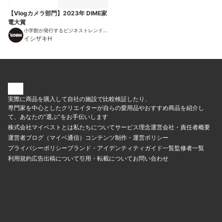
【Vlogカメラ部門】2023年 DIME家
電大賞
小学館が発行するビジネストレンドマ
ガジン
イシザキH
実際に商品を購入して自社の施設で比較検証したり、
専門家を中心としたクリエイターが自らの愛用品やおすすめ商品を紹介し
て、あなたの“選ぶ”をお手伝いします
株式会社マイベストとは
私たちについて
サービス理念
運営会社・責任者概要
運営者ブログ（マイベ通信）
コンテンツ制作・運営ポリシー
プライバシーポリシー
ブランド・アイデンティティ
ガイド一覧
監修者一覧
利用規約
広告出稿について
引用・転載について
お問い合わせ