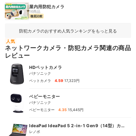
屋内用防犯カメラ
16商品
徹底比較
防犯カメラのおすすめ人気ランキングをもっと見る
人気
ネットワークカメラ・防犯カメラ関連の商品
レビュー
HDペットカメラ
パナソニック
|
ペットカメラ
4.59
17,323円
ベビーモニター
パナソニック
|
ベビーモニター
4.35
15,445円
IdeaPad IdeaPad 5 2-in-1 Gen9（14型）カ
スタマイズモデル
レノボ