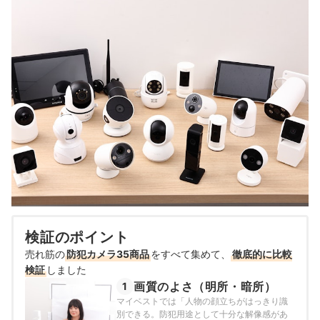
検証のポイント
売れ筋の
防犯カメラ35商品
をすべて集めて、
徹底的に比較
検証
しました
画質のよさ（明所・暗所）
1
マイベストでは「人物の顔立ちがはっきり識
別できる。防犯用途として十分な解像感があ