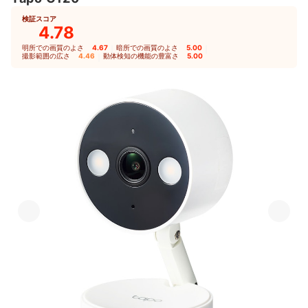
検証スコア
4.78
明所での画質のよさ
4.67
｜
暗所での画質のよさ
5.00
｜
撮影範囲の広さ
4.46
｜
動体検知の機能の豊富さ
5.00