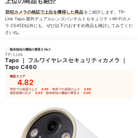
上位の商品も紹介
防犯カメラの検証で上位を獲得した商品
をご紹介します。TP-
Link Tapo 屋外デュアルレンズパンチルトセキュリティWi-Fiカメ
ラ C545D以外にも、ぜひ以下のおすすめ商品も検討してみてくだ
さいね。
動体検知の機能の豊富さ No.1
TP-Link
Tapo
｜
フルワイヤレスセキュリティカメラ
｜
Tapo C460
検証スコア
4.82
明所での画質のよさ
4.96
｜
暗所での画質のよさ
4.68
｜
撮影範囲の広さ
4.65
｜
動体検知の機能の豊富さ
5.00