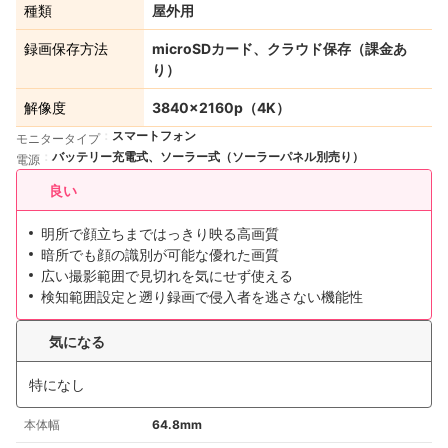
種類
屋外用
録画保存方法
microSDカード、クラウド保存（課金あ
り）
解像度
3840×2160p（4K）
スマートフォン
モニタータイプ
バッテリー充電式、ソーラー式（ソーラーパネル別売り）
電源
良い
明所で顔立ちまではっきり映る高画質
暗所でも顔の識別が可能な優れた画質
広い撮影範囲で見切れを気にせず使える
検知範囲設定と遡り録画で侵入者を逃さない機能性
気になる
特になし
本体幅
64.8mm