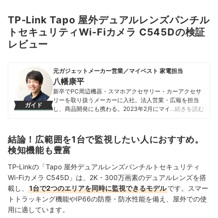
TP-Link Tapo 屋外デュアルレンズパンチル
トセキュリティWi-Fiカメラ C545Dの検証
レビュー
元ガジェットメーカー営業／マイベスト 家電担当
八幡康平
新卒でPC周辺機器・スマホアクセサリー・カーアクセサ
リーを取り扱うメーカーに入社。法人営業・広報を担当
ガイド
し、商品開発にも携わる。2023年2月にマイベストに入
…続きを読む
社し、モバイルバッテリーやビデオカメラなどガジェッ
トやカメラの比較・コンテンツ制作を経験。現在では、
家電を中心に幅広いジャンルのコンテンツ制作に携わ
結論！広範囲を1台で監視したい人におすすめ。
る。「専門性をもとにした調査・検証を通じ、一人ひと
検知機能も豊富
りに合った選択肢を分かりやすく提案すること」を心が
けて、コンテンツ制作を行っている。
TP-Linkの「Tapo 屋外デュアルレンズパンチルトセキュリティ
八幡康平のプロフィール
Wi-Fiカメラ C545D」は、2K・300万画素のデュアルレンズを搭
載し、
1台で2つのエリアを同時に監視できるモデル
です。スマー
トトラッキング機能やIP66の防塵・防水性能を備え、屋外での使
用に適しています。