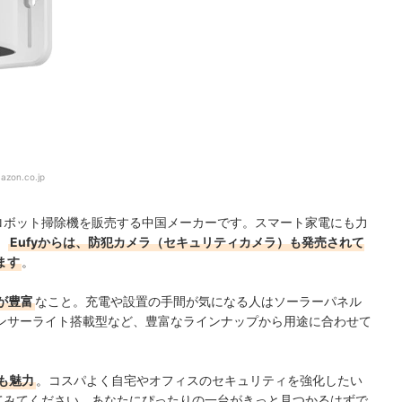
azon.co.jp
やロボット掃除機を販売する中国メーカーです。スマート家電にも力
。
Eufyからは、防犯カメラ（セキュリティカメラ）も発売されて
ます
。
が豊富
なこと。充電や設置の手間が気になる人はソーラーパネル
ンサーライト搭載型など、豊富なラインナップから用途に合わせて
も魅力
。コスパよく自宅やオフィスのセキュリティを強化したい
してみてください。あなたにぴったりの一台がきっと見つかるはずで