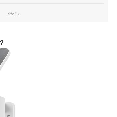
全部見る
デルを選ぼう
？
ータの保存先を選ぼう
ング
比較！
ク！