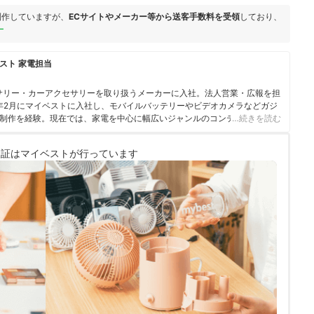
制作していますが、
ECサイトやメーカー等から送客手数料を受領
しており、
ー
スト 家電担当
サリー・カーアクセサリーを取り扱うメーカーに入社。法人営業・広報を担
3年2月にマイベストに入社し、モバイルバッテリーやビデオカメラなどガジ
制作を経験。現在では、家電を中心に幅広いジャンルのコンテンツ制作に
…続きを読む
・検証を通じ、一人ひとりに合った選択肢を分かりやすく提案すること」
ている。
検証は
マイベストが行っています