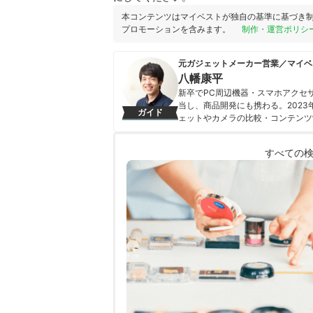
本コンテンツはマイベストが独自の基準に基づき
プロモーションを含みます。
制作・運営ポリシ
元ガジェットメーカー営業／マイベ
八幡康平
新卒でPC周辺機器・スマホアクセ
当し、商品開発にも携わる。202
ガイド
ェットやカメラの比較・コンテンツ
携わる。「専門性をもとにした調査
を心がけて、コンテンツ制作を行っ
すべての
八幡康平のプロフィール