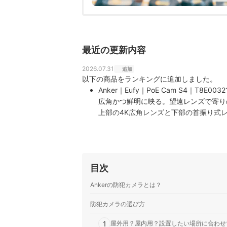
最近の更新内容
2026.07.31
追加
以下の商品をランキングに追加しました。
Anker｜Eufy｜PoE Cam S4｜T8E0032
広角かつ鮮明に映る。望遠レンズで寄りの確認もで
上部の4K広角レンズと下部の首振り式レ
給電を1本のLANケーブルにまとめ、
Anker｜Eufy｜eufyCam C37｜T814X3
ソーラー充電で配線いらず。夜間の画質は低い｜A
パネルで充電しながら使えるワイヤレス
目次
ルトに対応し、2K解像度で記録。IP6
Anker｜Eufy｜PoE Cam E41｜T8P103
Ankerの防犯カメラとは？
日中は4Kで細部まで鮮明に映せる。夜間の撮影に
は、LANケーブル1本で通信と給電をま
防犯カメラの選び方
コーダーと組み合わせて使う構成で、2
1
屋外用？屋内用？設置したい場所に合わせ