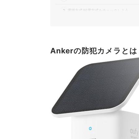
2
電源方式/給電方式をチェックしよう
3
接続の手軽さを重視するならWi-Fi対応モ
4
動きを見逃さないための機能をチェック
5
Ankerの防犯カメラとは
「安全性」と「コスト」を踏まえて録画デ
Ankerの防犯カメラ全18商品おすすめ人気ランキ
売れ筋の人気Ankerの防犯カメラ全8商品を徹底
Ankerの防犯カメラの売れ筋ランキングもチェッ