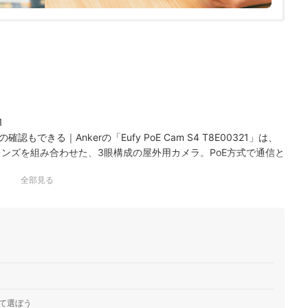
1
きる｜Ankerの「Eufy PoE Cam S4 T8E00321」は、
ンズを組み合わせた、3眼構成の屋外用カメラ。PoE方式で通信と
専用レコーダーと接続して常時録画できます。明…
全部見る
21
nkerの「Eufy eufyCam C37 T814X321」は、ソーラー
の屋外用カメラです。本体は首を振って向きを変えられるパンチ
5の防塵・防水性能も備えています。明所…
21
は不向き｜Ankerの「Eufy PoE Cam E41 T8P10321」
かなえるPoE方式を採用した、屋外で使えるカメラです。専用のレ
4時間の常時録画に対応。映像は4K解像度で記録…
て選ぼう