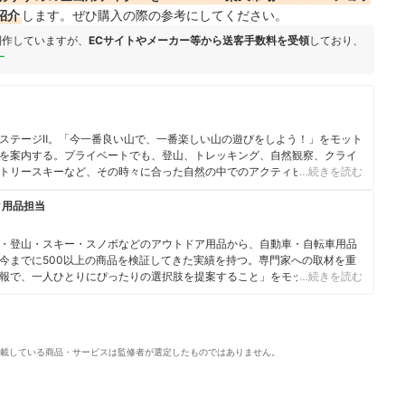
紹介
します。ぜひ購入の際の参考にしてください。
制作していますが、
ECサイトやメーカー等から送客手数料を受領
しており、
ー
ステージⅡ。「今一番良い山で、一番楽しい山の遊びをしよう！」をモット
を案内する。プライベートでも、登山、トレッキング、自然観察、クライ
トリースキーなど、その時々に合った自然の中でのアクティビティを楽し
…続きを読む
いていた経験を活かし、山での写真撮影や雑誌などにルポタージュの執筆
ク用品担当
・登山・スキー・スノボなどのアウトドア用品から、自動車・自転車用品
今までに500以上の商品を検証してきた実績を持つ。専門家への取材を重
報で、一人ひとりにぴったりの選択肢を提案すること」をモットーに、コ
…続きを読む
載している商品・サービスは監修者が選定したものではありません。