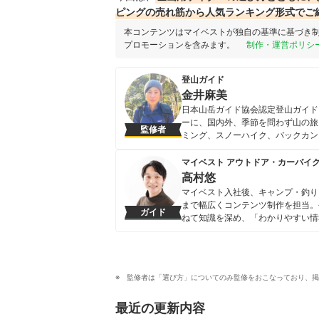
ピングの売れ筋から人気ランキング形式でご
本コンテンツはマイベストが独自の基準に基づき
プロモーションを含みます。
制作・運営ポリシ
登山ガイド
金井麻美
日本山岳ガイド協会認定登山ガイド
ーに、国内外、季節を問わず山の旅
監修者
ミング、スノーハイク、バックカン
む。また、以前写真関係の仕事に就
も行う。
マイベスト アウトドア・カーバイ
金井麻美のプロフィール
高村悠
マイベスト入社後、キャンプ・釣り
まで幅広くコンテンツ制作を担当。
ガイド
ねて知識を深め、「わかりやすい情
ンテンツ制作を行なっている。
高村悠のプロフィール
監修者は「選び方」についてのみ監修をおこなっており、掲
最近の更新内容