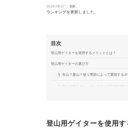
2026.08.07
更新
ランキングを更新しました。
目次
登山用ゲイターを使用するメリットとは？
登山用ゲイターの選び方
1
冬山？夏山？使う季節によって重視するポ
2
冬山で使うなら、ロングタイプで耐久性が
3
夏山で使うなら、ズレにくく耐水圧が高い
4
トレイルランニングで使うなら、伸縮性が
登山用ゲイターを使用す
登山用ゲイター全21商品おすすめ人気ランキング