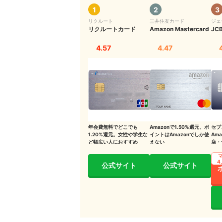
Apple Payで支払いをする方法
1
2
3
リクルート
三井住友カード
ジェ
実店舗で支払う場合
リクルートカード
Amazon Mastercard
JC
ネットショップで支払う場合
4.57
4.47
Apple Payを使うメリット・デメリット
Apple Payのメリット
Apple Payのデメリット
年会費無料でどこでも
Amazonで1.50%還元。ポ
セブ
1.20%還元。女性や学生な
イントはAmazonでしか使
Am
ど幅広い人におすすめ
えない
店・
心者
1枚
4
公式サイト
公式サイト