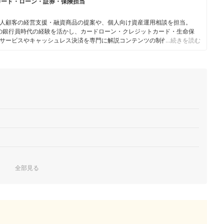
カード・ローン・証券・保険担当
人顧客の経営支援・融資商品の提案や、個人向け資産運用相談を担当。
身の銀行員時代の経験を活かし、カードローン・クレジットカード・生命保
サービスやキャッシュレス決済を専門に解説コンテンツの制作を統括す
…続きを読む
スで借入や投資への疑問や基礎知識に関する連載も担当している。
全部見る