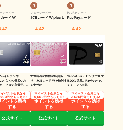
3
3
ーシービー
ジェーシービー
PayPayカード
Bカード W
JCBカード W plus L
PayPayカード
4.42
4.42
4.42
ン‐イレブンや
女性特有の疾病の特典あ
Yahoo!ショッピングで最大
azonなどの幅広いお
り。JCBカード Wを検討す
5.00%還元。PayPayへの
サービスで高還元。初
る女性に
チャージも可能
や学生にもおすすめの
マイベスト会員なら
マイベスト会員なら
マイベスト会員なら
,000円分もらえる!
4,000円分もらえる!
2,500円分もらえる!
ポイントを獲得
ポイントを獲得
ポイントを獲得
する
する
する
公式サイト
公式サイト
公式サイト