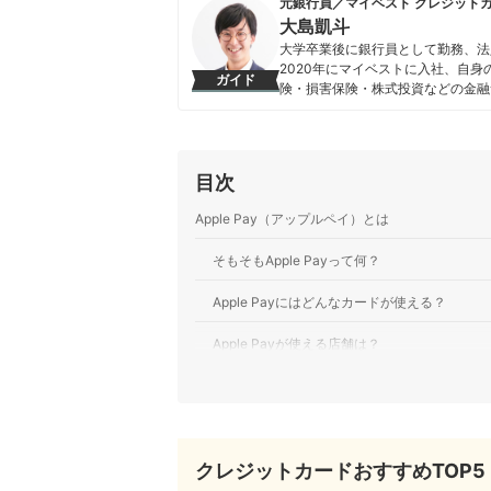
元銀行員／マイベスト クレジット
大島凱斗
大学卒業後に銀行員として勤務、法
2020年にマイベストに入社、自
ガイド
険・損害保険・株式投資などの金融
る。 また、Yahoo!ファイナン
大島凱斗のプロフィール
目次
Apple Pay（アップルペイ）とは
そもそもApple Payって何？
Apple Payにはどんなカードが使える？
Apple Payが使える店舗は？
Apple Payにカードを登録する方法
クレジットカードを登録する手順
クレジットカードおすすめTOP5
交通系カードを登録する手順