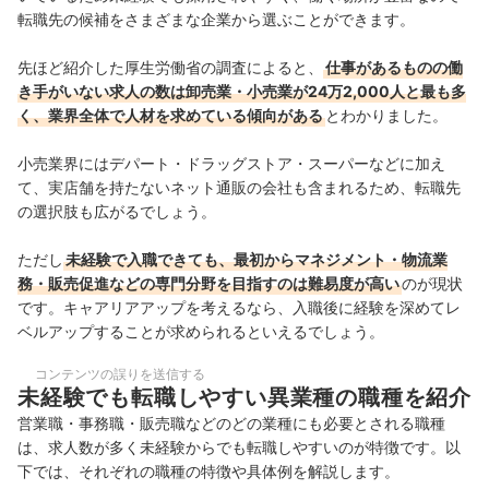
転職先の候補をさまざまな企業から選ぶことができます。
先ほど紹介した厚生労働省の
調査によると、
仕事があるものの働
き手がいない求人の数は卸売業・小売業が24万2,000人と最も多
く、業界全体で人材を求めている傾向がある
とわかりました。
小売業界にはデパート・ドラッグストア・スーパーなどに加え
て、実店舗を持たないネット通販の会社も含まれる
ため、転職先
の選択肢も広がるでしょう。
ただし
未経験で入職できても、最初からマネジメント・物流業
務・販売促進などの専門分野を目指すのは難易度が高い
のが現状
です。キャアリアアップを考えるなら、入職後に経験を深めてレ
ベルアップすることが求められるといえるでしょう。
コンテンツの誤りを送信する
未経験でも転職しやすい異業種の職種を紹介
営業職・事務職・販売職などのどの業種にも必要とされる職種
は、求人数が多く未経験からでも転職しやすいのが特徴です。以
下では、それぞれの職種の特徴や具体例を解説します。