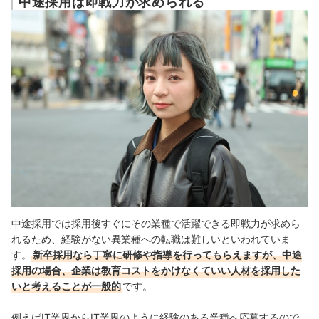
中途採用は即戦力が求められる
未経験でも転職しやすい異業種の職種を紹介
営業職：多くの業界で募集がある
事務職：未経験で応募できる求人が多い
販売職：人材不足の現場が多く採用されやすい
異業種への転職を成功させる4つのポイント
異業種への転職の目的を明確にする
アピールできるスキルや経験を探す
年収や待遇が下がる覚悟をしておく
中途採用では採用後すぐにその業種で活躍できる即戦力が求めら
転職サイトや転職エージェントを効果的に活用する
れるため、経験がない異業種への転職は難しいといわれていま
す
。
新卒採用なら丁寧に研修や指導を行ってもらえますが、中途
採用の場合、企業は教育コストをかけなくていい人材を採用した
いと考えることが一般的
です。
例えば
IT業界からIT業界のように経験のある業種へ応募するので