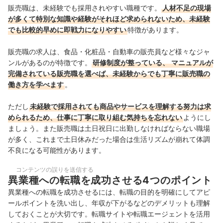
販売職は、未経験でも採用されやすい職種です。
人材不足の現場
が多くて特別な知識や経験がそれほど求められないため、未経験
でも比較的早めに即戦力になりやすい
特徴があります。
販売職の求人は、食品・化粧品・自動車の販売員など様々なジャ
ンルがあるのが特徴です。
研修制度が整っている、
マニュアルが
完備されている販売職を選べば、未経験からでも丁寧に販売職の
働き方を学べます
。
ただし
未経験で採用されても商品やサービスを理解する努力は求
められるため、仕事に丁寧に取り組む気持ちを忘れない
ようにし
ましょう。また販売職は土日祝日に出勤しなければならない職場
が多く、これまで土日休みだった場合は生活リズムが崩れて体調
不良になる可能性があります。
コンテンツの誤りを送信する
異業種への転職を成功させる4つのポイント
異業種への転職を成功させるには、転職の目的を明確にしてアピ
ールポイントを洗い出し、年収が下がるなどのデメリットも理解
しておくことが大切です。転職サイトや転職エージェントを活用