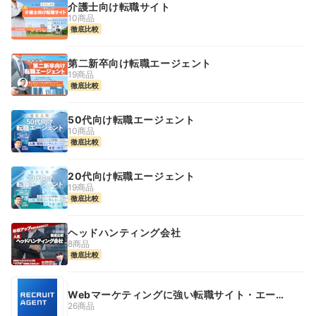
介護士向け転職サイト
10商品
徹底比較
第二新卒向け転職エージェント
19商品
徹底比較
50代向け転職エージェント
10商品
徹底比較
20代向け転職エージェント
19商品
徹底比較
ヘッドハンティング会社
8商品
徹底比較
Webマーケティングに強い転職サイト・エージ
ェント
26商品