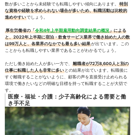
数が多いことから未経験でも転職しやすい傾向にあります。
特別
な資格や経験を求められない場合が多いため、転職活動は比較的
進めやすい
でしょう。
厚生労働省の「
令和4年上半期雇用動向調査結果の概況
」による
と、2022年上半期に宿泊・飲食サービス業界で働き始めた人の数
は99万人と、各業界のなかでも最も多い結果
が出ています。この
ことからも転職しやすい業界であることがわかるでしょう。
ただし働き始めた人が多い一方で、
離職者が72万8,600人と別の
仕事に転職した人も非常に多い
との結果が出ています。転職後に
すぐ離職することがないように、顧客の声を直接受け止められる
環境で働きたいなどの明確な目標を持って転職することが大切で
す。
医療・福祉・介護：少子高齢化による需要と働
き手不足