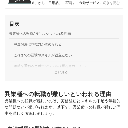
ガイド
メ」から「日用品」「家電」「金融サービス」まで、ベ
…続きを読む
ストな商品を選んでもらうために、毎日コンテンツを制
作中。
コンテンツ制作チームのプロフィール
目次
異業種への転職が難しいといわれる理由
中途採用は即戦力が求められる
これまでの経験やスキルが役立たない
年齢を重ねるとポテンシャル採用をされにくい
全部見る
未経験から転職しやすい異業種の特徴を解説
IT・Web：需要が高まっており求人数が多い
異業種への転職が難しいといわれる理由
宿泊・飲食・サービス：人の入れ替わりが激しい傾向にある
異業種への転職が難しいのは、実務
経験とスキルの不足や年齢的
な問題などが挙げられます。以下で、異業種への転職が難しい理
医療・福祉・介護：少子高齢化による需要と働き手不足
由を詳しく確認しましょう。
小売：人材不足が顕著な傾向にある