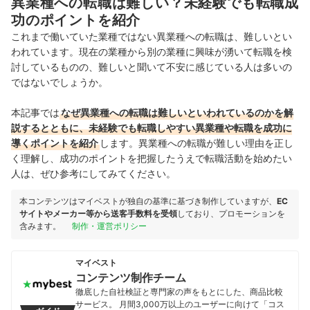
異業種への転職は難しい？未経験でも転職成
功のポイントを紹介
これまで働いていた業種ではない異業種への転職は、難しいとい
われています。現在の業種から別の業種に興味が湧いて転職を検
討しているものの、難しいと聞いて不安に感じている人は多いの
ではないでしょうか。
本記事では
なぜ異業種への転職は難しいといわれているのかを解
説するとともに、未経験でも転職しやすい異業種や転職を成功に
導くポイントを紹介
します。異業種への転職が難しい理由を正し
く理解し、成功のポイントを把握したうえで転職活動を始めたい
人は、ぜひ参考にしてみてください。
本コンテンツはマイベストが独自の基準に基づき制作していますが、
EC
サイトやメーカー等から送客手数料を受領
しており、プロモーションを
含みます。
制作・運営ポリシー
マイベスト
コンテンツ制作チーム
徹底した自社検証と専門家の声をもとにした、商品比較
サービス。 月間3,000万以上のユーザーに向けて「コス