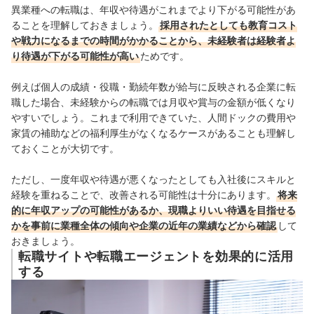
異業種への転職は、年収や待遇がこれまでより下がる可能性があ
ることを理解しておきましょう。
採用されたとしても教育コスト
や戦力になるまでの時間がかかることから、未経験者は経験者よ
り待遇が下がる可能性が高い
ためです。
例えば個人の成績・役職・勤続年数が給与に反映される企業に転
職した場合、未経験からの転職では月収や賞与の
金額が低くなり
やすいでしょう。
これまで利用できていた、
人間ドックの費用
や
家賃の補助などの福利厚生がなくなるケースがあることも理解し
ておくことが大切です。
ただし、一度年収や待遇が悪くなったとしても入社後にスキルと
経験を重ねることで、改善される可能性は十分にあります。
将来
的に年収アップの可能性があるか、現職よりいい待遇を目指せる
かを事前に業種全体の傾向や企業の近年の業績などから確認
して
おきましょう。
転職サイトや転職エージェントを効果的に活用
する