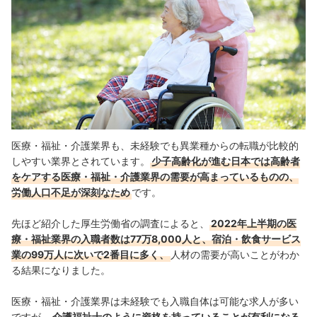
医療・福祉・介護業界も、未経験でも異業種からの転職が比較的
しやすい業界とされています。
少子高齢化が進む日本では高齢者
をケアする医療・福祉・介護業界の需要が高まっているものの、
労働人口不足が深刻なため
です。
先ほど紹介した厚生労働省の調査によると、
2022年上半期の医
療・福祉業界の入職者数は77万8,000人と、宿泊・飲食サービス
業の99万人に次いで2番目に多く、
人材の需要が高いことがわか
る
結果
になりました。
医療・福祉・介護業界は未経験でも入職自体は可能な求人が多い
ですが、
介護福祉士のように資格を持っていることが有利になる