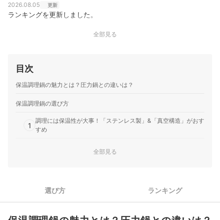
2026.08.05
更新
ランキングを更新しました。
全部見る
目次
保温調理鍋の魅力とは？圧力鍋との違いは？
保温調理鍋の選び方
調理には保温性が大事！「ステンレス製」&「真空構造」がおす
1
すめ
2
大は小を兼ねない！容量はぴったりサイズをチョイス
全部見る
3
調理のしやすさで選ぶなら、両手持ちがおすすめ
4
電子レンジ調理したい人は、対応熱源を要チェック
選び方
ランキング
5
お出かけには、保冷機能やロックつきかどうかもチェック