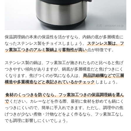
出典：
amazon.co.jp
保温調理鍋の本来の保温性を活かすなら、内鍋の底が多層構造に
なったステンレス製をチョイスしましょう。
ステンレス製は、フ
ッ素加工つきのアルミ製鍋より蓄熱性が高い
点が特徴です。
ステンレス製の鍋は、フッ素加工が施されたものと比べると焦げ
つきやすい傾向がありますが、鍋底が多層構造だと焦げつきにく
くなります。焦げつくのが気になる人は、
商品詳細欄などで三層
構造や多重構造などと表記されているかチェック
しましょう。
食材のくっつきを防ぐなら、フッ素加工つきの保温調理鍋を選ん
で
ください。カレーなどを作る際、最初に食材を炒めても鍋にく
っつきにくいので、簡単に手入れできます。ただし、調理中の焦
げつきが少ない煮物・汁物などをよく作るなら、フッ素加工なし
でも調理に影響しにくいでしょう。