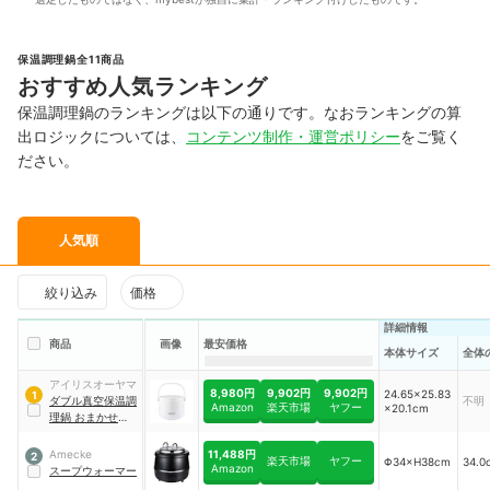
保温調理鍋全11商品
おすすめ人気ランキング
保温調理鍋のランキングは以下の通りです。なおランキングの算
出ロジックについては、
コンテンツ制作・運営ポリシー
をご覧く
ださい。
人気順
絞り込み
価格
詳細情報
商品
画像
最安価格
全体
本体サイズ
アイリスオーヤマ
8,980円
9,902円
9,902円
24.65×25.83
1
ダブル真空保温調
不明
Amazon
楽天市場
ヤフー
×20.1cm
理鍋 おまかせさん
｜
RWP-N45
11,488円
Amecke
2
楽天市場
ヤフー
Φ34×H38cm
34.0
Amazon
スープウォーマー