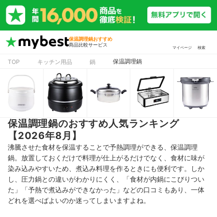
保温調理鍋おすすめ
商品比較サービス
マイページ
検索
保温調理鍋
TOP
キッチン用品
鍋
保温調理鍋のおすすめ人気ランキング
【2026年8月】
沸騰させた食材を保温することで予熱調理ができる、保温調理
鍋。放置しておくだけで料理が仕上がるだけでなく、食材に味が
染み込みやすいため、煮込み料理を作るときにも便利です。しか
し、圧力鍋との違いがわかりにくく、「食材が内鍋にこびりつい
た」「予熱で煮込みができなかった」などの口コミもあり、一体
どれを選べばよいのか迷ってしまいますよね。