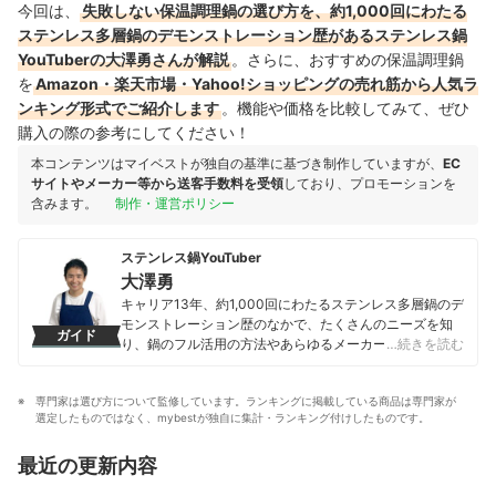
今回は、
失敗しない保温調理鍋の選び方を、約1,000回にわたる
ステンレス多層鍋のデモンストレーション歴があるステンレス鍋
YouTuberの大澤勇さんが解説
。さらに、おすすめの保温調理鍋
を
Amazon・楽天市場・Yahoo!ショッピングの売れ筋から人気ラ
ンキング形式でご紹介します
。機能や価格を比較してみて、ぜひ
購入の際の参考にしてください！
本コンテンツはマイベストが独自の基準に基づき制作していますが、
EC
サイトやメーカー等から送客手数料を受領
しており、プロモーションを
含みます。
制作・運営ポリシー
ステンレス鍋YouTuber
大澤勇
キャリア13年、約1,000回にわたるステンレス多層鍋のデ
モンストレーション歴のなかで、たくさんのニーズを知
ガイド
り、鍋のフル活用の方法やあらゆるメーカーの構造や特
…続きを読む
徴を研究。 現在はYouTuberとして「ステンレス鍋超活
用！大澤チャンネル」（登録者5.0万人）を運営。 その技
専門家は選び方について監修しています。ランキングに掲載している商品は専門家が
術と経験を生かして企業動画の撮影・編集、動画作成セ
選定したものではなく、mybestが独自に集計・ランキング付けしたものです。
ミナーなどを行う。食生活アドバイザー2級、漢方養生ア
ドバイザー、健康生活管理士の資格を取得。
最近の更新内容
大澤勇のプロフィール