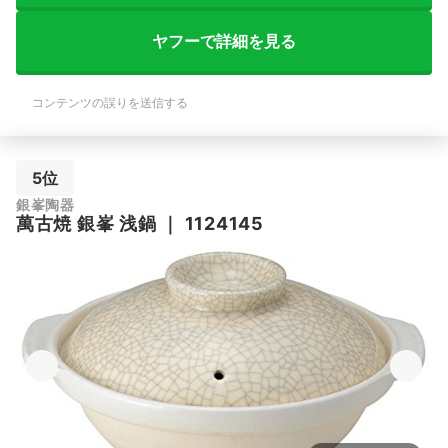
ヤフーで詳細を見る
コンテンツの誤りを送信する
5位
銀峯陶器
萬古焼 銀峯 浅鍋
｜
1124145