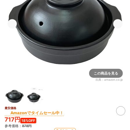
この商品を見る
出典：
amazon.co.jp
最安価格
Amazonでタイムセール中！
717円
18%OFF
参考価格：
878円