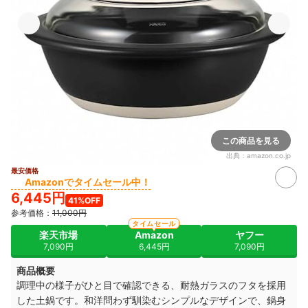
この商品を見る
出典：
amazon.co.jp
最安価格
Amazonでタイムセール中！
6,445円
41%OFF
参考価格：
11,000円
タイムセール
楽天市場
Amazon
ヤフー
7,090円
6,445円
7,090円
商品概要
調理中の様子がひと目で確認できる、耐熱ガラスのフタを採用
した土鍋です。和洋問わず馴染むシンプルなデザインで、鍋身