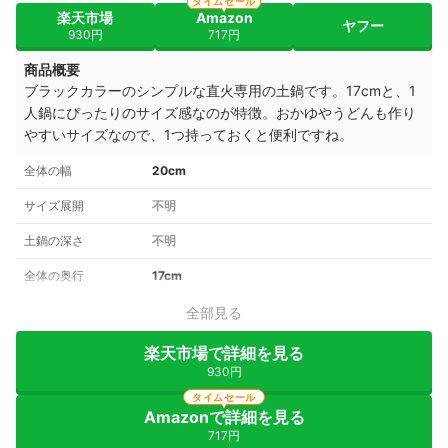
タイムセール
楽天市場
Amazon
ヤフー
930円
717円
商品概要
ブラックカラーのシンプルな直火専用の土鍋です。17
cmと、1
人鍋にぴったりのサイズ感なのが特徴。
おかゆやうどんも作り
やすいサイズなので、1つ持っておくと便利ですね。
全体の幅
20cm
サイズ展開
不明
土鍋の深さ
不明
全体の奥行
17cm
全部見る
楽天市場で詳細を見る
930円
タイムセール
Amazonで詳細を見る
717円