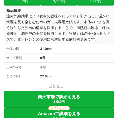
3,589円
3,240円
2,727円
商品概要
遠赤外線効果により食材の旨味をじっくりと引き出し、温かい
料理を長く楽しむためのガス火専用土鍋です。本体のフチを高
く設計した独自の構造を採用することで、加熱時の吹きこぼれ
を抑え、調理中の手間を軽減します。容量2.8Lの4〜5人用サイ
ズで、電子レンジの使用にも対応する耐熱陶器製です。
全体の幅
31.0cm
サイズ展開
9号
土鍋の深さ
不明
全体の奥行
27.0cm
全部見る
楽天市場で詳細を見る
3,589円
タイムセール
Amazonで詳細を見る