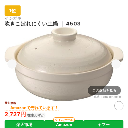
1位
イシガキ
吹きこぼれにくい土鍋
｜
4503
この商品を見る
出典：
amazon.co.jp
最安価格
Amazonで売れています！
2,727円
在庫わずか
タイムセール
楽天市場
Amazon
ヤフー