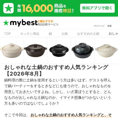
土鍋おすすめ
商品比較サービス
マイページ
検索
おしゃ
TOP
キッチン用品
鍋
土鍋
おすすめの土鍋
おしゃれな土鍋のおすすめ人気ランキング
【2026年8月】
鍋料理の際に土鍋を使用するという方は多いはず。ゲストを呼ん
で鍋パーティーをするときなどにも使うので、おしゃれなものを
用意しておきたいですよね。しかし、いざ選ぼうとすると、どん
なものがおしゃれな土鍋なのか、イマイチ想像がつかないという
方も多いのではないでしょうか？
そこで今回は、
おしゃれな土鍋
のおすすめ人気ランキングと、そ