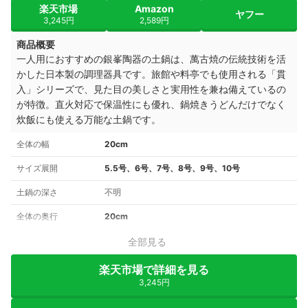
楽天市場
Amazon
ヤフー
3,245円
2,589円
商品概要
一人用におすすめの銀峯陶器の土鍋は、萬古焼の伝統技術を活
かした日本製の調理器具です。旅館や料亭でも使用される「貫
入」シリーズで、見た目の美しさと実用性を兼ね備えているの
が特徴。直火対応で保温性にも優れ、鍋焼きうどんだけでなく
炊飯にも使える万能な土鍋です。
全体の幅
20cm
サイズ展開
5.5号、6号、7号、8号、9号、10号
土鍋の深さ
不明
全体の奥行
20cm
全部見る
楽天市場で詳細を見る
3,245円