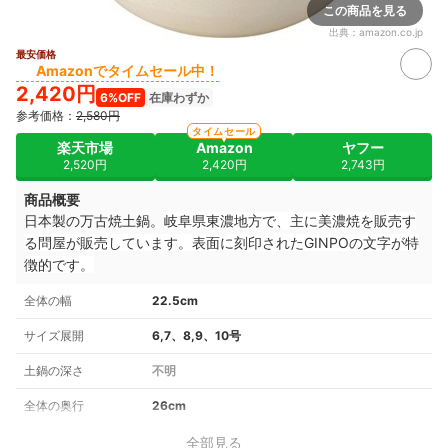
この商品を見る
出典：
amazon.co.jp
最安価格
Amazonでタイムセール中！
2,420円
6%OFF
在庫わずか
参考価格：
2,580円
タイムセール
楽天市場
Amazon
ヤフー
2,520円
2,420円
2,743円
商品概要
日本製の
万古焼土鍋。
岐阜県東濃地方で、主に美濃焼を販売す
る問屋が販売しています。
表面に刻印された
GINPOの文字が特
徴的です。
全体の幅
22.5cm
サイズ展開
6,7、8,9、10号
土鍋の深さ
不明
全体の奥行
26cm
全部見る