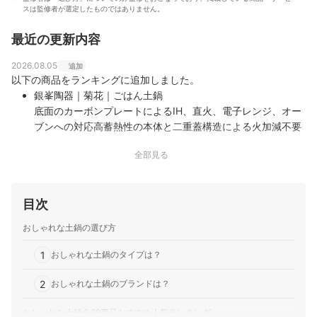
スは監修者が選定したものではありません。
最近の更新内容
2026.08.05
追加
以下の商品をランキングに追加しました。
銀峯陶器｜菊花｜ごはん土鍋
底面のカーボンプレートによるIH、直火、電子レンジ、オー
ブンへの対応高蓄熱性の本体と二重蓋構造による火加減不要
な炊飯機能内側の水位線と目止め不要な加工を施した萬古焼
全部見る
の磁器
目次
おしゃれな土鍋の選び方
1
おしゃれな土鍋のタイプは？
2
おしゃれな土鍋のブランドは？
おしゃれな土鍋全88商品おすすめ人気ランキング