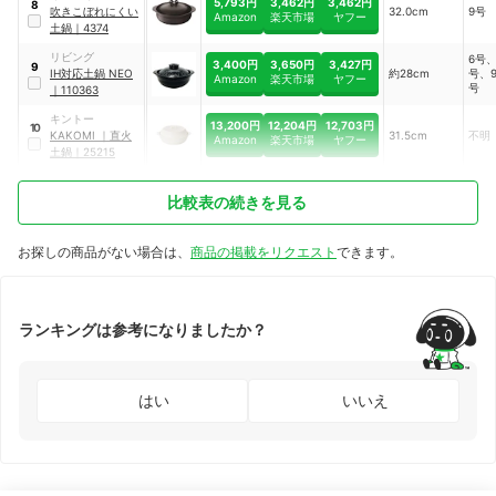
5,793円
3,462円
3,462円
8
吹きこぼれにくい
32.0cm
9号
Amazon
楽天市場
ヤフー
土鍋
｜
4374
リビング
6号、
3,400円
3,650円
3,427円
9
IH対応土鍋 NEO
約28cm
号、9
Amazon
楽天市場
ヤフー
号
｜
110363
キントー
13,200円
12,204円
12,703円
10
KAKOMI
｜
直火
31.5cm
不明
Amazon
楽天市場
ヤフー
土鍋
｜
25215
比較表の続きを見る
お探しの商品がない場合は、
商品の掲載をリクエスト
できます。
ランキングは参考になりましたか？
はい
いいえ