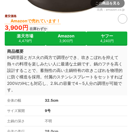
この商品を見る
出典：
amazon.co.jp
最安価格
Amazonで売れています！
3,900円
在庫わずか
楽天市場
Amazon
ヤフー
4,479円
3,900円
4,240円
商品概要
IH調理器とガス火の両方で調理ができ、吹きこぼれを抑えて
熱々の料理を楽しみたい人に最適な土鍋です。鍋のフチを高く
設計することで、蓄熱性の高い土鍋特有の吹きこぼれを物理的
に防ぐ構造を採用。付属のステンレスプレートをセットすれば
200VのIHにも対応し、2.9Lの容量で4～5人分の調理が可能で
す。
全体の幅
32.5cm
サイズ展開
9号
土鍋の深さ
不明
全体の奥行
28.0cm