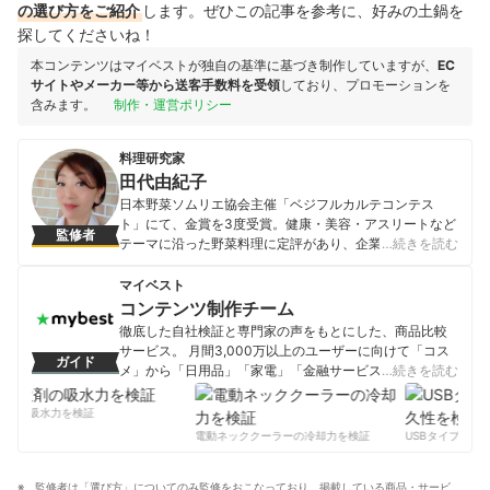
の選び方をご紹介
します。ぜひこの記事を参考に、好みの土鍋を
探してくださいね！
本コンテンツはマイベストが独自の基準に基づき制作していますが、
EC
サイトやメーカー等から送客手数料を受領
しており、プロモーションを
含みます。
制作・運営ポリシー
料理研究家
田代由紀子
日本野菜ソムリエ協会主催「ベジフルカルテコンテス
ト」にて、金賞を3度受賞。健康・美容・アスリートなど
監修者
テーマに沿った野菜料理に定評があり、企業・自治体な
…続きを読む
どへのレシピ提供多数。「楽しく、美味しく、健康な生
活を！」をコンセプトに、主婦目線のアイデアを盛り込
マイベスト
んだ料理教室「オレンジキッチンクッキングスタジオ」
コンテンツ制作チーム
を主宰している。 野菜ソムリエ・アスリートフードマイ
徹底した自社検証と専門家の声をもとにした、商品比較
スター・食生活アドバイザー等の資格多数。読売新聞ヨ
サービス。 月間3,000万以上のユーザーに向けて「コス
ガイド
ミドクターで今日の健康レシピ「田代由紀子のアスリー
メ」から「日用品」「家電」「金融サービス」まで、ベ
…続きを読む
トレシピ」を連載中。
ストな商品を選んでもらうために、毎日コンテンツを制
田代由紀子のプロフィール
作中。
剤の吸水力を検証
コンテンツ制作チームのプロフィール
電動ネッククーラーの冷却力を検証
USBタイプCケー
監修者は「選び方」についてのみ監修をおこなっており、掲載している商品・サービ