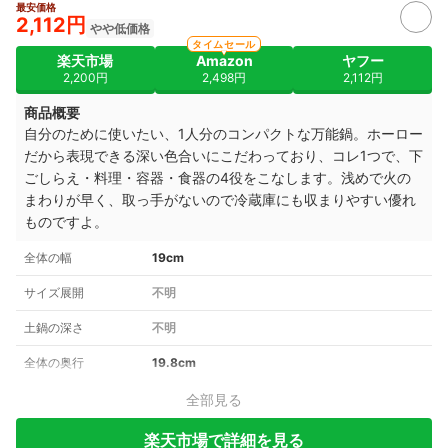
最安価格
4+
2,112円
やや低価格
タイムセール
楽天市場
Amazon
ヤフー
2,200円
2,498円
2,112円
商品概要
自分のために使いたい、1人分のコンパクトな万能鍋。ホーロー
だから表現できる深い色合いにこだわっており、コレ
1つで、下
ごしらえ・料理・容器・食器の4役をこなします。
浅めで火の
まわりが早く、取っ手がないので冷蔵庫にも収まりやすい優れ
ものですよ。
全体の幅
19cm
サイズ展開
不明
土鍋の深さ
不明
全体の奥行
19.8cm
全部見る
楽天市場で詳細を見る