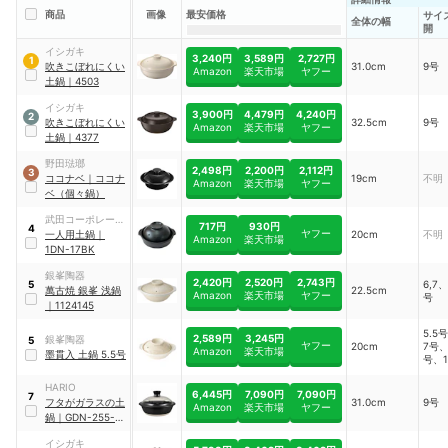
商品
画像
最安価格
サイ
全体の幅
開
イシガキ
3,240円
3,589円
2,727円
1
吹きこぼれにくい
31.0cm
9号
Amazon
楽天市場
ヤフー
土鍋
｜
4503
イシガキ
3,900円
4,479円
4,240円
2
吹きこぼれにくい
32.5cm
9号
Amazon
楽天市場
ヤフー
土鍋
｜
4377
野田琺瑯
2,498円
2,200円
2,112円
3
ココナベ
｜
ココナ
19cm
不明
Amazon
楽天市場
ヤフー
ベ（個々鍋）
武田コーポレーシ
717円
930円
4
ヤフー
ョン
一人用土鍋
｜
20cm
不明
Amazon
楽天市場
1DN-17BK
銀峯陶器
2,420円
2,520円
2,743円
6,7、
5
萬古焼 銀峯 浅鍋
22.5cm
Amazon
楽天市場
ヤフー
号
｜
1124145
5.5
2,589円
3,245円
銀峯陶器
5
ヤフー
20cm
7号、
Amazon
楽天市場
墨貫入 土鍋 5.5号
号、1
HARIO
6,445円
7,090円
7,090円
7
フタがガラスの土
31.0cm
9号
Amazon
楽天市場
ヤフー
鍋
｜
GDN-255-B-
W
イシガキ