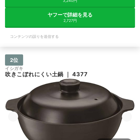
3,240円
ヤフーで詳細を見る
2,727円
コンテンツの誤りを送信する
2位
イシガキ
吹きこぼれにくい土鍋
｜
4377