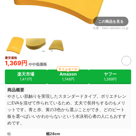
この商品を見る
出典：
item.rakuten.co.jp
最安価格
1,369円
やや低価格
タイムセール
楽天市場
Amazon
ヤフー
1,411円
1,746円
1,369円
商品概要
やさしい肌触りを実現したスタンダードタイプ。ポリエチレン
にEVAを混ぜて作られているため、丈夫で長持ちするのもメリ
ットです。青と赤、黄の3色から選ぶことができ、どのビート
板を選べばいいかわからないという水泳初心者の人にもおすす
めです。
幅
幅28cm