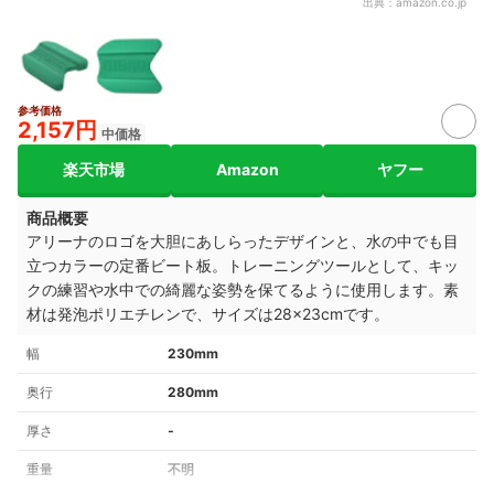
出典：
amazon.co.jp
参考価格
2,157円
中価格
楽天市場
Amazon
ヤフー
商品概要
アリーナのロゴを大胆にあしらったデザインと、水の中でも目
立つカラーの定番ビート板。トレーニングツールとして、キッ
クの練習や水中での綺麗な姿勢を保てるように使用します。
素
材は
発泡ポリエチレンで、サイズは28×23cmです。
幅
230mm
奥行
280mm
厚さ
‐
重量
不明