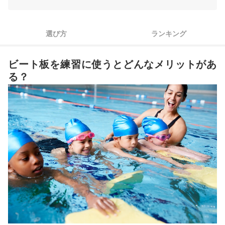
好みのデザインや形状を選ぶために、メーカー別の特徴をチェ
3
ック
本格的にトレーニングしたいなら、プルブイとしても使える商
選び方
ランキング
4
品を選択
ビート板全29商品おすすめ人気ランキング
ビート板を練習に使うとどんなメリットがあ
る？
ビート板の基本的な持ち方や使い方は？
スイミングを始める子どもに、ほかのアイテムも用意しよう
ビート板の売れ筋ランキングもチェック！