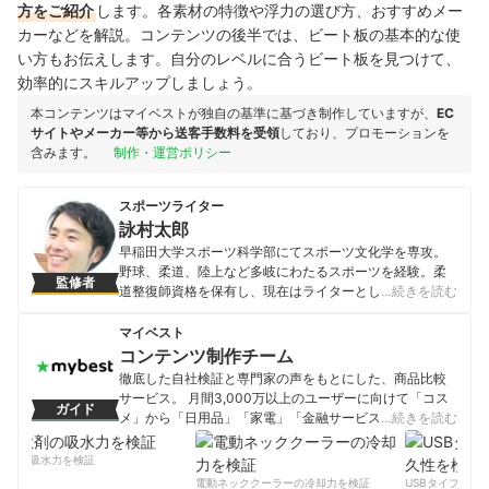
方をご紹介
します。各素材の特徴や浮力の選び方、おすすめメー
カーなどを解説。コンテンツの後半では、ビート板の基本的な使
い方もお伝えします。自分のレベルに合うビート板を見つけて、
効率的にスキルアップしましょう。
本コンテンツはマイベストが独自の基準に基づき制作していますが、
EC
サイトやメーカー等から送客手数料を受領
しており、プロモーションを
含みます。
制作・運営ポリシー
スポーツライター
詠村太郎
早稲田大学スポーツ科学部にてスポーツ文化学を専攻。
野球、柔道、陸上など多岐にわたるスポーツを経験。柔
監修者
道整復師資格を保有し、現在はライターとして健康系、
…続きを読む
スポーツ系の記事を多数執筆する。
詠村太郎のプロフィール
マイベスト
コンテンツ制作チーム
徹底した自社検証と専門家の声をもとにした、商品比較
サービス。 月間3,000万以上のユーザーに向けて「コス
ガイド
メ」から「日用品」「家電」「金融サービス」まで、ベ
…続きを読む
ストな商品を選んでもらうために、毎日コンテンツを制
作中。
剤の吸水力を検証
コンテンツ制作チームのプロフィール
電動ネッククーラーの冷却力を検証
USBタイプCケー