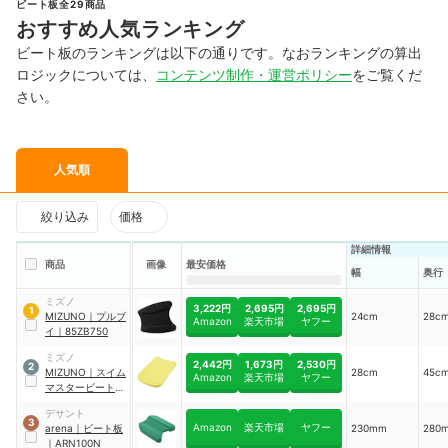
ビート板全29商品
おすすめ人気ランキング
ビート板のランキングは以下の通りです。なおランキングの算出
ロジックについては、
コンテンツ制作・運営ポリシー
をご覧くだ
さい。
人気順
絞り込み
価格
詳細情報
商品
画像
最安価格
幅
奥行
ミズノ
3,222円
2,695円
2,695円
1
MIZUNO
｜
プルブ
24cm
28c
Amazon
楽天市場
ヤフー
イ
｜
85ZB750
ミズノ
2,442円
1,673円
2,530円
2
MIZUNO
｜
スイム
28cm
45c
Amazon
楽天市場
ヤフー
マスタービート
｜
85ZB751
デサント
3
Amazon
楽天市場
ヤフー
arena
｜
ビート板
230mm
280
｜
ARN100N