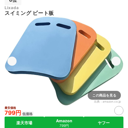
6位
Lixada
スイミング ビート板
この商品を見る
出典：
amazon.co.jp
最安価格
799円
低価格
Amazon
楽天市場
ヤフー
799円