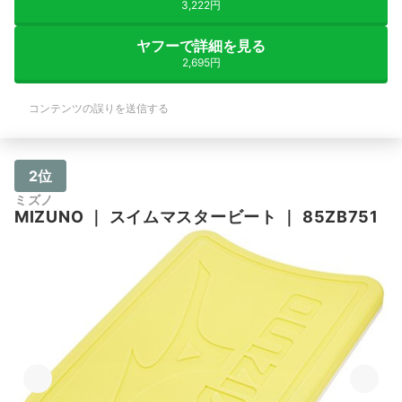
3,222円
ヤフーで詳細を見る
2,695円
コンテンツの誤りを送信する
2位
ミズノ
MIZUNO
｜
スイムマスタービート
｜
85ZB751