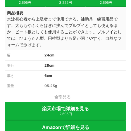
2,695円
3,222円
2,695円
商品概要
水泳初心者から上級者まで使用できる、補助具・練習用品で
す。太ももやふくらはぎに挟んでプルブイとしても使えるほ
か、ビート板としても使用することができます。プルブイとし
ては、ひょうたん型、円柱型よりも足が閉じやすく、自然なフ
ォームで泳げます。
幅
24cm
奥行
28cm
厚さ
6cm
重量
95.25g
全部見る
楽天市場で詳細を見る
2,695円
Amazonで詳細を見る