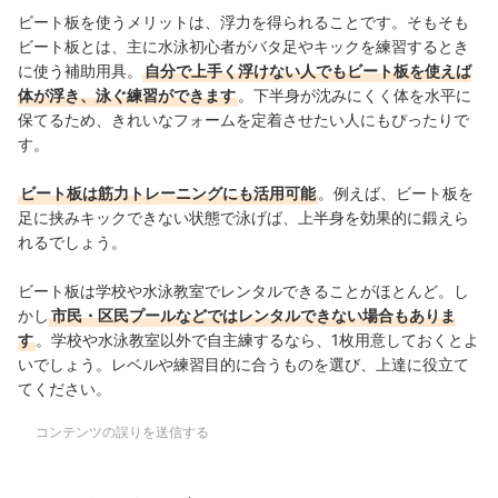
ビート板を使うメリットは、浮力を得られることです。そもそも
ビート板とは、主に水泳初心者がバタ足やキックを練習するとき
に使う補助用具。
自分で上手く浮けない人でもビート板を使えば
体が浮き、泳ぐ練習ができます
。下半身が沈みにくく体を水平に
保てるため、きれいなフォームを定着させたい人にもぴったりで
す。
ビート板は筋力トレーニングにも活用可能
。例えば、ビート板を
足に挟みキックできない状態で泳げば、上半身を効果的に鍛えら
れるでしょう。
ビート板は学校や水泳教室でレンタルできることがほとんど。し
かし
市民・区民プールなどではレンタルできない場合もありま
す
。学校や水泳教室以外で自主練するなら、1枚用意しておくとよ
いでしょう。レベルや練習目的に合うものを選び、上達に役立て
てください。
コンテンツの誤りを送信する