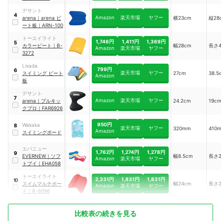
デサント
4
Amazon
楽天市場
ヤフー
arena
｜
arena ビ
横23cm
縦28
ート板
｜
ARN-100
トーエイライト
1,746円
1,411円
1,369円
5
カラービート
｜
B-
幅28cm
長さ4
Amazon
楽天市場
ヤフー
3272
Lixada
799円
6
楽天市場
ヤフー
スイミング ビート
27cm
38.5
Amazon
板
デサント
7
Amazon
楽天市場
ヤフー
arena
｜
プルキッ
24.2cm
19c
クプロ
｜
FAR6926
950円
Wakaka
8
楽天市場
ヤフー
320mm
410
Amazon
スイミングボード
エバニュー
1,762円
1,274円
1,278円
9
EVERNEW
｜
ソフ
幅8.5cm
長さ2
Amazon
楽天市場
ヤフー
トブイ
｜
EHA058
トーエイライト
2,331円
1,831円
1,831円
10
スイムマルチボー
幅24cm
長さ2
Amazon
楽天市場
ヤフー
ド
｜
B-6096
比較表の続きを見る