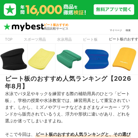
ビート板おすすめ
商品比較サービス
マイページ
検索
ビート板のおすす
TOP
スポーツ用品
水泳用品
ビート板
ビート板のおすすめ人気ランキング【2026
年8月】
水泳でバタ足やキックを練習する際の補助用具のひとつ「ビート
板」。学校の授業や水泳教室では、練習用具として重宝されてい
ます。しかし、ミズノやアリーナなどさまざまなメーカー・ブラ
ンドから販売されているうえ、浮力や形状に違いがあり、どれを
選ぶか迷ってしまいますよね。
そこで今回は、
ビート板のおすすめ人気ランキングと、その選び