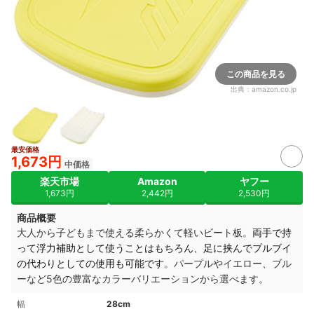
この商品を見る
出典：
amazon.co.jp
最安価格
1,673円
中価格
楽天市場
Amazon
ヤフー
1,673円
2,442円
2,530円
商品概要
大人から子どもまで使える柔らかくて軽いビート板。
両手で持
って浮力補助として使うことはもちろん、足に挟んでプルブイ
の代わりとしての使用も可能です
。パープルやイエロー、ブル
ーなど5色の豊富なカラーバリエーションから選べます。
幅
28cm