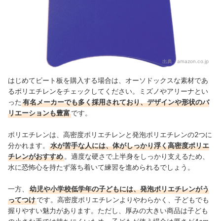
出典：
amazon.co.jp
はじめてビート板を購入する場合は、オーソドックスな素材であ
るポリエチレンをチェックしてください。ミズノやアリーナとい
った
有名メーカーでも多く採用されており、デザインや形状のバ
リエーションも豊富
です。
ポリエチレンは、
高密度ポリエチレンと発泡ポリエチレンの2つに
分かれます。
水が苦手な人には、体がしっかり浮く高密度ポリエ
チレンがおすすめ
。適度な硬さで上半身をしっかり支えるため、
水に恐怖心を持たず落ち着いて練習を進められるでしょう。
一方、
幼児や小学校低学年の子どもには、発泡ポリエチレンがう
ってつけ
です。高密度ポリエチレンよりやわらかく、子どもでも
握りやすい魅力があります。ただし、厚みの大きい商品は子ども