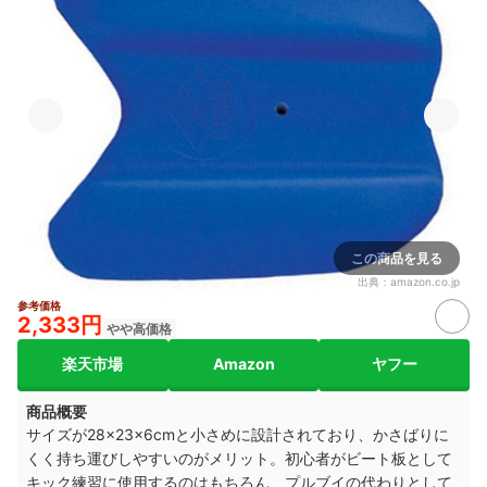
この商品を見る
出典：
amazon.co.jp
参考価格
2,333円
やや高価格
楽天市場
Amazon
ヤフー
商品概要
サイズが28×23×6cmと小さめに設計されており、かさばりに
くく持ち運びしやすいのがメリット。初心者がビート板として
キック練習に使用するのはもちろん、プルブイの代わりとして