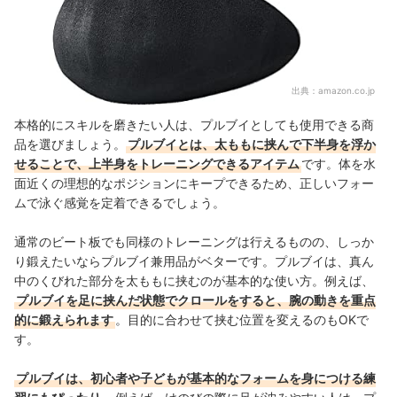
出典：
amazon.co.jp
本格的にスキルを磨きたい人は、プルブイとしても使用できる商
品を選びましょう。
プルブイとは、太ももに挟んで下半身を浮か
せることで、上半身をトレーニングできるアイテム
です。体を水
面近くの理想的なポジションにキープできるため、正しいフォー
ムで泳ぐ感覚を定着できるでしょう。
通常のビート板でも同様のトレーニングは行えるものの、しっか
り鍛えたいならプルブイ兼用品がベターです。
プルブイは、真ん
中のくびれた部分を太ももに挟むのが基本的な使い方。例えば、
プルブイを足に挟んだ状態でクロールをすると、腕の動きを重点
的に鍛えられます
。目的に合わせて挟む位置を変えるのもOKで
す。
プルブイは、初心者や子どもが基本的なフォームを身につける練