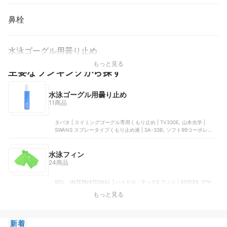
鼻栓
水泳ゴーグル用曇り止め
もっと見る
主要なランキングから探す
水泳ゴーグル用曇り止め
11商品
タバタ | スイミングゴーグル専用くもり止め | TV330E, 山本光学 |
SWANS スプレータイプくもり止め液 | SA-33B, ソフト99コーポレー
ション | クリアクア スイミングゴーグル用くもり止めジェル | 20685,
SWANS | スティックタイプ曇り止め液 | SA-30B, CosHall | ゴーグル
防曇剤
水泳フィン
24商品
SOL INTERNATIONAL | ハイドロ・テック2 フィン | 203124, デサ
ント | スイムフィン | AS5SAZ32U, 鬼怒川パシフィック | ドルフィン
もっと見る
カラー | KF2118K, Soltec‑swim | ハイドロテック２フィン（ソフ
ト）, SOL INTERNATIONAL | ハイドロテック2フィン
新着