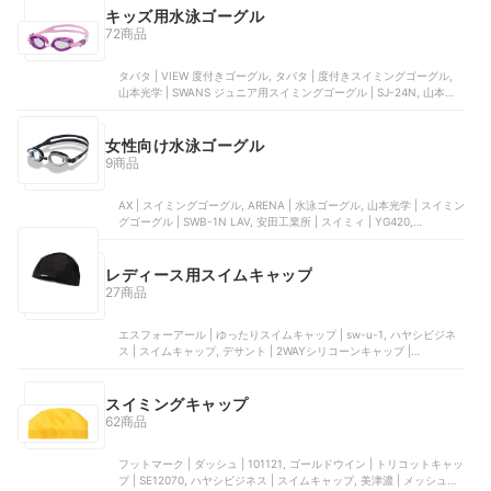
キッズ用水泳ゴーグル
72商品
タバタ | VIEW 度付きゴーグル, タバタ | 度付きスイミングゴーグル,
山本光学 | SWANS ジュニア用スイミングゴーグル | SJ-24N, 山本光
学 | SRX-MPAF SMBL
女性向け水泳ゴーグル
9商品
AX | スイミングゴーグル, ARENA | 水泳ゴーグル, 山本光学 | スイミン
グゴーグル | ‎SWB-1N LAV, 安田工業所 | スイミィ | YG420,
UTOBEST | 近視用 スイミングゴーグル
レディース用スイムキャップ
27商品
エスフォーアール | ゆったりスイムキャップ | sw-u-1, ハヤシビジネ
ス | スイムキャップ, デサント | 2WAYシリコーンキャップ |
ARN3408, NA | スイムキャップ, デサント | テキスタイルキャップ |
ARN8609
スイミングキャップ
62商品
フットマーク | ダッシュ | 101121, ゴールドウイン | トリコットキャッ
プ | SE12070, ハヤシビジネス | スイムキャップ, 美津濃 | メッシュキ