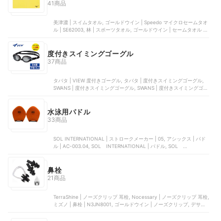
41商品
美津濃 | スイムタオル, ゴールドウイン | Speedo マイクロセームタオ
ル | SE62003, 林 | スポーツタオル, ゴールドウイン | セームタオル |
SD96T02, サントーワ | ラップタオル | 242045
度付きスイミングゴーグル
37商品
タバタ | VIEW 度付きゴーグル, タバタ | 度付きスイミングゴーグル,
SWANS | 度付きスイミングゴーグル, SWANS | 度付きスイミングゴー
グル, AX | スイミングゴーグル
水泳用パドル
33商品
SOL INTERNATIONAL | ストロークメーカー | 05, アシックス | パド
ル | AC-003.04, SOL INTERNATIONAL | パドル, SOL
INTERNATIONAL | SOLTEC SWIM, ゴールドウイン | テックパドル |
SE41951
鼻栓
21商品
TerraShine | ノーズクリップ 耳栓, Nocessary | ノーズクリップ 耳栓,
ミズノ | 鼻栓 | N3JN8001, ゴールドウイン | ノーズクリップ, デサン
ト | 鼻栓