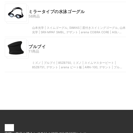
ャップ | N2JWB900, デサント | テキスタイルキャップ | ARN8609
ミラータイプの水泳ゴーグル
58商品
山本光学 | スイムゴーグル, SWANS | 度付きスイミングゴーグル, 山本
光学 | SRX-MPAF SMBL, デザント | arena COBRA CORE | AGL-
240M, 山本光学 | VALKYRIE | ‎SR-72MPAFAB
プルブイ
11商品
ミズノ | プルブイ | 85ZB750, ミズノ | スイムマスタービート |
85ZB751, デサント | arena ビート板 | ARN-100, デサント | プルキッ
クプロ | FAR6926, Wakaka | スイミングボード