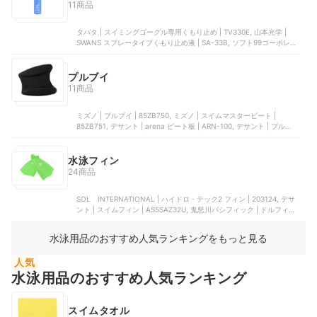
11商品
タバタ | スイミングゴーグル専用くもり止め | TV330E, 山本光学 |
SWANS スプレータイプくもり止め液 | SA-33B, ソフト99コーポレー
ション | クリアクア スイミングゴーグル用くもり止めジェル | 20685,
SWANS | スティックタイプ曇り止め液 | SA-30B, CosHall | ゴーグル
防曇剤
プルブイ
11商品
ミズノ | プルブイ | 85ZB750, ミズノ | スイムマスタービート |
85ZB751, デサント | arena ビート板 | ARN-100, デサント | プルキッ
クプロ | FAR6926, Wakaka | スイミングボード
水泳フィン
24商品
SOL INTERNATIONAL | ハイドロ・テック2 フィン | 203124, デサ
ント | スイムフィン | AS5SAZ32U, 鬼怒川パシフィック | ドルフィン
カラー | KF2118K, Soltec‑swim | ハイドロテック２フィン（ソフ
ト）, SOL INTERNATIONAL | ハイドロテック2フィン
水泳用品のおすすめ人気ランキングをもっと見る
人気
水泳用品のおすすめ人気ランキング
スイムタオル