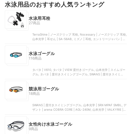
水泳用品のおすすめ人気ランキング
水泳用耳栓
27商品
TerraShine | ノーズクリップ 耳栓, Nocessary | ノーズクリップ 耳栓,
山本光学 | 耳せん | SA-56AB, ミズノ | 耳栓, エントリージャパン | 耳
栓
水泳ゴーグル
116商品
タバタ | V610, タバタ | VIEW 度付きゴーグル, 山本光学 | スイムゴー
グル, タバタ | 度付きスイミングゴーグル, SWANS | 度付きスイミング
ゴーグル
競泳用ゴーグル
18商品
SWANS | 度付きスイミングゴーグル, 山本光学 | SRX-MPAF SMBL, デ
ザント | arena COBRA CORE | AGL-240M, 山本光学 | VALKYRIE |
‎SR-72MPAFAB, タバタ | Blade F | V122SAM
女性向け水泳ゴーグル
9商品