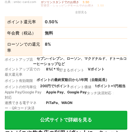
出典：
smbc-card.com
ガソリンスタンドでのお得さ
3.50
｜
百貨店・ショッピングモールでのお得さ
3.50
｜
家電量販店でのお得さ
3.50
｜
全部見る
交通費支払いでのお得さ
3.50
｜
飲食店でのお得さ
5.00
｜
ドラッグストアでのお得さ
3.50
｜
公共料金支払いでのお得さ
3.50
｜
ポイント還元率
0.50%
クレカ積立でのお得さ
3.50
｜
その他の店舗・サービスでのお得さ
3.50
｜
ポイントの貯めやすさ
4.38
｜
年会費の安さ
5.00
｜
年会費（税込）
無料
ポイントの使いやすさ
5.00
ローソンでの還元
8%
率
セブン‐イレブン、ローソン、マクドナルド、ドトールコ
ポイントアップ店
ーヒーショップなど
ポイントアップ店での
8%
(＊
1
)
Vポイント
貯まるポイント
最大還元率
ポイントの最終変動日から1年間（自動延長）
ポイント有効期限
200円で1ポイント
1ポイント=1円相当
ポイントの付与単位
ポイント価値
Apple Pay/Google Pay
Apple Pay、Google Pay
タッチ決済対応
対応
連携できる電子マネ
PiTaPa、WAON
ー・QRコード決済
公式サイトで詳細を見る