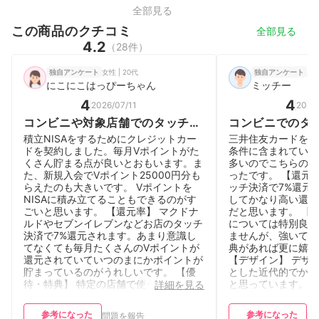
全部見る
この商品のクチコミ
全部見る
4.2
（28件）
女性 | 20代
男性
独自アンケート
独自アンケート
にこにこはっぴーちゃん
ミッチー
4
4
2026/07/11
2026/
コンビニや対象店舗でのタッチ決
コンビニでのタ
済で最大7%還元が魅力の王道カ
元。他のカード
積立NISAをするためにクレジットカー
三井住友カードを利
ード
誇る。
ドを契約しました。毎月Vポイントがた
条件に含まれている
くさん貯まる点が良いとおもいます。ま
多いのでこちらのカ
た、新規入会でVポイント25000円分も
ったです。 【還元
らえたのも大きいです。 Vポイントを
ッチ決済で7%還元
NISAに積み立てることもできるのがす
してかなり高い還元
ごいと思います。 【還元率】 マクドナ
だと思います。 【
ルドやセブンイレブンなどお店のタッチ
については特別良い
決済で7%還元されます。あまり意識し
ませんが、強いて言
てなくても毎月たくさんのVポイントが
典があれば更に嬉し
還元されていていつのまにかポイントが
【デザイン】 デザ
貯まっているのがうれしいです。 【優
とした近代的でかっ
待・特典】 特定の店舗で使うクーポン
と思っています。 
詳細を見る
などがあります。また加入していないの
ビス】 Webサー
ですが、無料保険などもあるのが便利で
がありますし、スマ
参考になった
参考になった
問題を報告
問