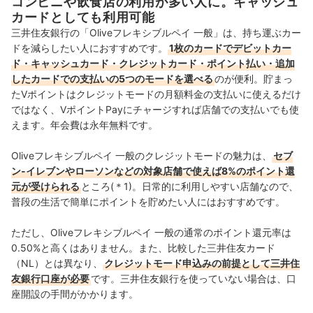
コンビニや飲食店の利用が多い人に。キャッシュ
カードとしても利用可能
三井住友銀行の「Oliveフレキシブルペイ 一般」は、持ち運ぶカー
ドを減らしたい人におすすめです。
1枚のカードでデビットカー
ド・キャッシュカード・クレジットカード・ポイント払い・追加
したカードでの支払いの5つのモードを選べる
のが便利。貯まっ
たVポイントはクレジットモードの月額料金の支払いに使えるだけ
ではなく、VポイントPayにチャージすれば店舗での支払いでも使
えます。年会費は永年無料です。
Oliveフレキシブルペイ 一般のクレジットモードの魅力は、
セブ
ン‐イレブンやローソンなどの対象店舗で使えば8%のポイント還
元が受けられる
ところ(＊1)。日常的に利用しやすい店舗なので、
普段の生活で簡単にポイントを貯めたい人にはおすすめです。
ただし、Oliveフレキシブルペイ 一般の通常のポイント還元率は
0.50%と高くはありません。また、比較した三井住友カード
（NL）とは異なり、
クレジットモード申込みの前提として三井住
友銀行口座が必要
です。三井住友銀行を使っていない場合は、口
座開設の手間がかかります。