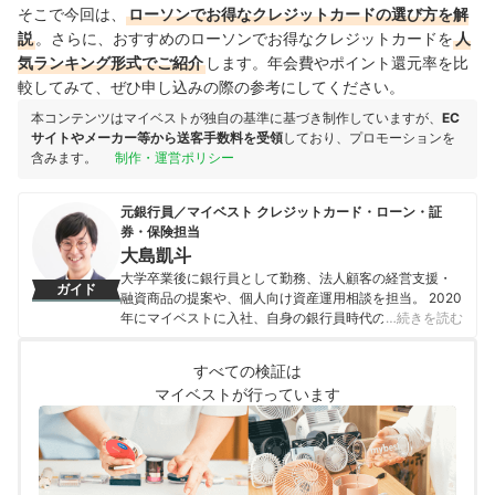
そこで今回は、
ローソンでお得なクレジットカードの選び方を解
説
。さらに、おすすめのローソンでお得な
クレジットカードを
人
気ランキング形式でご紹介
します。年会費やポイント還元率を比
較してみて、ぜひ申し込みの際の参考にしてください。
本コンテンツはマイベストが独自の基準に基づき制作していますが、
EC
サイトやメーカー等から送客手数料を受領
しており、プロモーションを
含みます。
制作・運営ポリシー
元銀行員／マイベスト クレジットカード・ローン・証
券・保険担当
大島凱斗
大学卒業後に銀行員として勤務、法人顧客の経営支援・
ガイド
融資商品の提案や、個人向け資産運用相談を担当。 2020
年にマイベストに入社、自身の銀行員時代の経験を活か
…続きを読む
し、カードローン・クレジットカード・生命保険・損害
保険・株式投資などの金融サービスやキャッシュレス決
すべての検証は
済を専門に解説コンテンツの制作を統括する。 また、
マイベストが行っています
Yahoo!ファイナンスで借入や投資への疑問や基礎知識に
関する連載も担当している。
大島凱斗のプロフィール