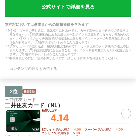
とがあったり、アプリをいくつも持たな
に連絡が来るのでそ
いと最大限使いこなせないのは面倒。
しかし、振り込みを
公式サイトで詳細を見る
【基本情報】 職業：学生 利用期間：1～
いのでそこは残念な
2年未満 主な利用シーン：ネットショッ
いただきます。 【
ピング、コンビニ、アパレル（衣服）、
生 利用期間：1～2
本注釈においては事業者からの情報提供を含みます
飲食店、交通費、旅行・出張、電子マネ
ン：電子マネー・ス
＊
1
①iD、カードの差し込み、磁気取引は対象外です。カード現物のタッチ決済の還元率は
ー・スマホ決済へのチャージ（楽天ペ
ジ（楽天ペイ、Pay
異なります。 ②商業施設内にある店舗など一部ポイント加算対象にならない店舗があり
イ、PayPayなど） 月間利用額：5〜10
額：10〜15万円未
ます。 ③スマホのタッチ決済での利用対象店舗とモバイルオーダーの対象店舗は異なる
万円未満 重要視しているポイント：現
イント：年会費が無
場合があります。 ④通常のポイント分を含んだ還元率です。
在使っている銀行口座やサービスとグル
ド枚数：1
＊
2
①iD、カードの差し込み、磁気取引は対象外です。カード現物のタッチ決済の還元率は
異なります。 ② 商業施設内にある店舗など一部ポイント加算対象にならない店舗があり
ープが同じで使いやすい 保有カード枚
ます。 ③ 通常のポイント分を含んだ還元率です。
数：2枚
＊
3
特典を受けるには一定の条件があります。詳しくは公式HPを確認してください。
コンテンツの誤りを送信する
2位
検証3位
三井住友カード
三井住友カード（NL）
検証スコア
4.14
拡大
ECサイトでのお得さ
4.00
｜
スーパーでのお得さ
4.00
｜
コンビニでのお得さ
5.00
｜