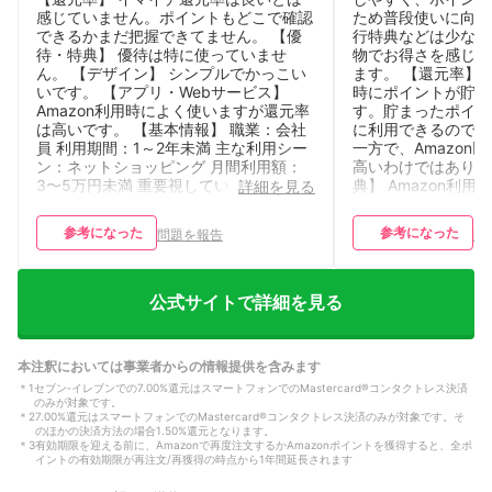
感じていません。ポイントもどこで確認
ため普段使いに向い
できるかまだ把握できてません。 【優
行特典などは少ない
待・特典】 優待は特に使っていませ
物でお得さを感じら
ん。 【デザイン】 シンプルでかっこい
ます。 【還元率】 
いです。 【アプリ・Webサービス】
時にポイントが貯ま
Amazon利用時によく使いますが還元率
す。貯まったポイン
は高いです。 【基本情報】 職業：会社
に利用できるので使
員 利用期間：1～2年未満 主な利用シー
一方で、Amazon
ン：ネットショッピング 月間利用額：
高いわけではありま
3〜5万円未満 重要視しているポイン
典】 Amazon利
詳細を見る
ト：ポイント還元率が高い 保有カード
ており分かりやすい
枚数：3枚
ラウンジや旅行保険
参考になった
参考になった
問題を報告
問
ービスを重視する人
るかもしれません。
プルで落ち着いたデ
はありませんが、ど
公式サイトで詳細を見る
く、財布の中でも違
います 【アプリ・W
明細やポイント残高
本注釈においては事業者からの情報提供を含みます
操作も直感的です。
＊
1
セブン‐イレブンでの7.00%還元はスマートフォンでのMastercard®コンタクトレス決済
ため、クレジットカ
のみが対象です。
しやすいと感じてい
＊
2
7.00%還元はスマートフォンでのMastercard®コンタクトレス決済のみが対象です。そ
職業：会社員 利用期
のほかの決済方法の場合1.50%還元となります。
利用シーン：ネット
＊
3
有効期限を迎える前に、Amazonで再度注文するかAmazonポイントを獲得すると、全ポ
イントの有効期限が再注文/再獲得の時点から1年間延長されます
利用額：1万円未満
ント：ポイント還元