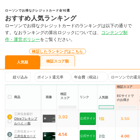
ローソンでお得なクレジットカード全10選
おすすめ人気ランキング
ローソンでお得なクレジットカードのランキングは以下の通りで
す。なおランキングの算出ロジックについては、
コンテンツ制
作・運営ポリシー
をご覧ください。
検証したランキングはこちら
検証スコア順
人気順
絞り込み
ポイント還元率
年会費（税込）
ローソンでの還
検証スコア
検証
ECサイトで
商品
画像
リンク
人気順
スコア
のお得さ
三井住友銀行
3.92
1
公式サイト
1位
3.50
Oliveフレキシブ
ルペイ 一般
三井住友カード
4.14
2
公式サイト
2位
4.00
三井住友カード