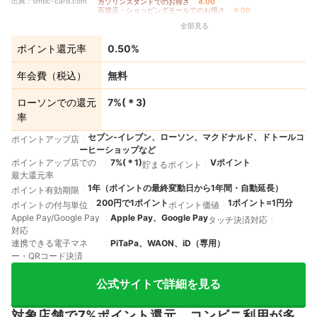
出典：
smbc-card.com
ガソリンスタンドでのお得さ
4.00
｜
百貨店・ショッピングモールでのお得さ
4.00
｜
家電量販店でのお得さ
4.00
｜
全部見る
交通費支払いでのお得さ
3.50
｜
飲食店でのお得さ
5.00
｜
ドラッグストアでのお得さ
4.00
｜
公共料金支払いでのお得さ
3.50
｜
ポイント還元率
0.50%
クレカ積立でのお得さ
3.50
｜
その他の店舗・サービスでのお得さ
3.50
｜
ポイントの貯めやすさ
4.38
｜
年会費の安さ
5.00
｜
年会費（税込）
無料
ポイントの使いやすさ
5.00
ローソンでの還元
7%
(＊
3
)
率
セブン‐イレブン、ローソン、マクドナルド、ドトールコ
ポイントアップ店
ーヒーショップなど
ポイントアップ店での
7%
(＊
1
)
Vポイント
貯まるポイント
最大還元率
1年（ポイントの最終変動日から1年間・自動延長）
ポイント有効期限
200円で1ポイント
1ポイント=1円分
ポイントの付与単位
ポイント価値
Apple Pay/Google Pay
Apple Pay、Google Pay
タッチ決済対応
対応
連携できる電子マネ
PiTaPa、WAON、iD（専用）
ー・QRコード決済
公式サイトで詳細を見る
対象店舗で7%ポイント還元。コンビニ利用が多