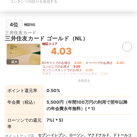
コンテンツの誤りを送信する
ド枚数：2
4位
検証5位
三井住友カード
三井住友カード ゴールド（NL）
検証スコア
4.03
拡大
ECサイトでのお得さ
4.00
｜
スーパーでのお得さ
4.00
｜
コンビニでのお得さ
5.00
｜
ガソリンスタンドでのお得さ
4.00
｜
百貨店・ショッピングモールでのお得さ
4.00
｜
家電量販店でのお得さ
4.00
｜
全部見る
交通費支払いでのお得さ
3.50
｜
飲食店でのお得さ
5.00
｜
ドラッグストアでのお得さ
4.00
｜
公共料金支払いでのお得さ
3.50
｜
ポイント還元率
0.50%
クレカ積立でのお得さ
4.00
｜
その他の店舗・サービスでのお得さ
3.50
｜
ポイントの貯めやすさ
4.38
｜
年会費の安さ
3.50
｜
年会費（税込）
5,500円（年間100万円の利用で翌年以降
ポイントの使いやすさ
5.00
の年会費永年無料）
(＊
1
)
ローソンでの還元
7%
(＊
5
)
率
セブン‐イレブン、ローソン、マクドナルド、ドトールコ
ポイントアップ店