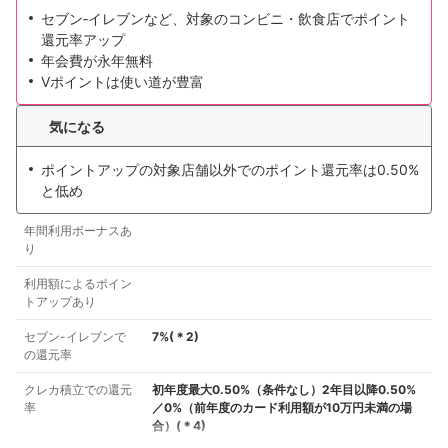
セブン‐イレブンなど、対象のコンビニ・飲食店でポイント
還元率アップ
年会費が永年無料
Vポイントは使い道が豊富
気になる
ポイントアップの対象店舗以外でのポイント還元率は0.50%
と低め
年間利用ボーナスあ
り
利用額によるポイン
トアップあり
セブン-イレブンで
7%
(＊
2
)
の還元率
クレカ積立での還元
初年度最大0.50%（条件なし）2年目以降0.50%
率
／0%（前年度のカード利用額が10万円未満の場
合）
(＊
4
)