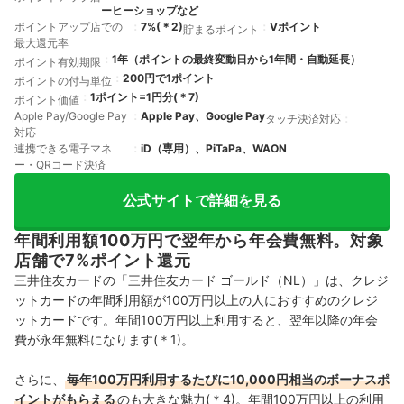
ーヒーショップなど
ポイントアップ店での
7%
(＊
2
)
Vポイント
貯まるポイント
最大還元率
1年（ポイントの最終変動日から1年間・自動延長）
ポイント有効期限
200円で1ポイント
ポイントの付与単位
1ポイント=1円分
(＊
7
)
ポイント価値
Apple Pay/Google Pay
Apple Pay、Google Pay
タッチ決済対応
対応
連携できる電子マネ
iD（専用）、PiTaPa、WAON
ー・QRコード決済
公式サイトで詳細を見る
年間利用額100万円で翌年から年会費無料。対象
店舗で7%ポイント還元
三井住友カードの「三井住友カード ゴールド（NL）」は、クレジ
ットカードの年間利用額が100万円以上の人におすすめのクレジ
ットカードです。年間100万円以上利用すると、翌年以降の年会
費が永年無料になります(＊1)。
さらに、
毎年100万円利用するたびに10,000円相当のボーナスポ
イントがもらえる
のも大きな魅力(＊4)。年間100万円以上の利用