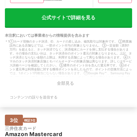
す。 【デザイン】 ナンバーレスなのが
から操作がわかりや
良いです。カードは緑色でスタイリッシ
す。 【基本情報】
ュです。また、キティーちゃんとコラボ
ーランス 利用期間：
しているカードは可愛くてプラス料金か
利用シーン：その他
公式サイトで詳細を見る
かりますが発行できるのも良いです。
万円未満 重要視し
【アプリ・Webサービス】 アプリはロ
イント還元率が高い
グインするだけで一目で使っている金額
本注釈においては事業者からの情報提供を含みます
がわかるのが良いです。また残り何円使
＊
1
①カード現物のタッチ決済、iD、カードの差し込み、磁気取引は対象外です。 ②商業施
えるかや、キャンペーンなどわかりやす
設内にある店舗などでは、一部ポイント付与の対象となりません。 ③一定金額（原則1
い仕様になっています。 【基本情報】
万円）を超えると、タッチ決済でなく、決済端末にカードを挿し支払する場合がありま
職業：パート・アルバイト 利用期間：
す。その場合の支払い分は、タッチ決済分のポイント還元の対象となりません。上記、タ
半年～1年未満 主な利用シーン：ネット
ッチ決済とならない金額の上限は、利用する店舗によって異なる場合があります。 ④ス
マホのタッチ決済対象店舗とモバイルオーダーの対象店舗は異なります。詳しくはサービ
ショッピング、その他 月間利用額：5〜
ス詳細ページを確認してください。 ⑤通常のポイント分を含んだ還元率です。 ⑥ポイ
10万円未満 重要視しているポイント：
ント還元率は利用金額に対する獲得ポイントを示したもので、ポイントの交換方法によっ
年会費が無料・安い 保有カード枚数：1
ては、1ポイント1円相当にならない場合があります。 ⑦Google Pay™ 、Samsung Pay
で、Mastercard®タッチ決済は利用できません。ポイント還元は受けられないので、注
枚
意してください。
全部見る
＊
2
①カード現物のタッチ決済、iD、カードの差し込み、磁気取引は対象外です。 ②商業施
設内にある店舗などでは、一部ポイント付与の対象となりません。 ③一定金額（原則1
万円）を超えると、タッチ決済でなく、決済端末にカードを挿し支払する場合がありま
コンテンツの誤りを送信する
す。その場合の支払い分は、タッチ決済分のポイント還元の対象となりません。上記、タ
ッチ決済とならない金額の上限は、利用する店舗によって異なる場合があります。 ④ス
マホのタッチ決済対象店舗とモバイルオーダーの対象店舗は異なります。詳しくはサービ
ス詳細ページを確認してください。 ⑤通常のポイント分を含んだ還元率です。 ⑥ポイ
ント還元率は利用金額に対する獲得ポイントを示したもので、ポイントの交換方法によっ
ては、1ポイント1円相当にならない場合があります。 ⑦Google Pay™ 、Samsung Pay
3位
検証3位
で、Mastercard®タッチ決済は利用できません。ポイント還元は受けられないので、注
意してください。
三井住友カード
＊
3
①カード現物のタッチ決済、iD、カードの差し込み、磁気取引は対象外です。 ②商業施
Amazon Mastercard
設内にある店舗などでは、一部ポイント付与の対象となりません。 ③一定金額（原則1
万円）を超えると、タッチ決済でなく、決済端末にカードを挿し支払する場合がありま