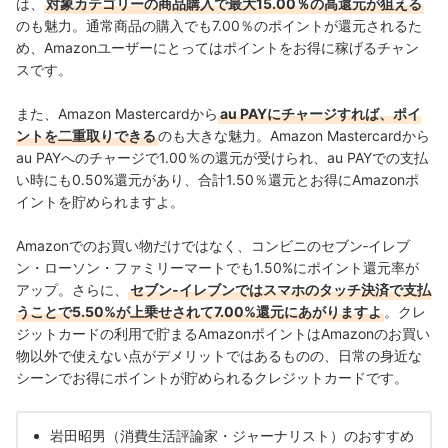
は、
対象カテゴリーの商品購入で最大15.00％の高還元が狙える
のも魅力。通常商品の購入でも7.00％のポイントが還元されるた
め、Amazonユーザーにとってはポイントをお得に稼げるチャン
スです。
また、Amazon Mastercardから
au PAYにチャージすれば、ポイ
ントを二重取りできる
のも大きな魅力。Amazon Mastercardから
au PAYへのチャージで1.00％の還元が受けられ、au PAYでの支払
い時にも0.50%還元があり、合計1.50％還元とお得にAmazonポ
イントを貯められますよ。
Amazonでのお買い物だけではなく、コンビニのセブン‐イレブ
ン・ローソン・ファミリーマートでも1.50%にポイント還元率が
アップ。さらに、
セブン‐イレブンではスマホのタッチ決済で支払
うことで5.50%が上乗せされて7.00%還元にあがりますよ
。クレ
ジットカードの利用で貯まるAmazonポイントはAmazonのお買い
物以外で使えない点がデメリットではあるものの、日常の身近な
シーンでお得にポイントが貯められるクレジットカードです。
岩田昭男（消費生活評論家・ジャーナリスト）のおすすめ