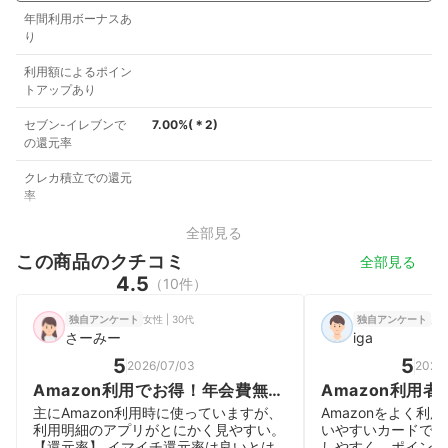
年間利用ボーナスあ
り
利用額によるポイン
トアップあり
セブン-イレブンで
7.00%
(＊
2
)
の還元率
クレカ積立での還元
率
全部見る
この商品のクチコミ
全部見る
4.5
（10件）
女性 | 30代
男性
独自アンケート
独自アンケート
さーみー
iga
5
5
2026/07/03
2026
Amazon利用でお得！年会費無料
Amazon利用
でさらにお得！
が貯まりやすく
主にAmazon利用時に使っていますが、
Amazonをよく利
です。
利用明細のアプリがとにかく見やすい。
いやすいカードです
【還元率】 イマイチ還元率は良いとは
しやすく、ポイント