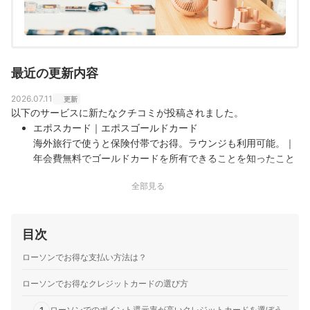
最近の更新内容
2026.07.11
更新
以下のサービスに新たなクチコミが投稿されました。
エポスカード｜エポスゴールドカード
海外旅行で使うと保険付帯でお得。ラウンジも利用可能。｜
年会費無料でゴールドカードを所有できることを知ったこと
がカードを持ったきっかけです。 空港のラウンジが無料で使
全部見る
えることや、旅行保険が付帯していることが魅力的で保有し
続けています。 ただ、カード決済ポイントが0.5%付与なの
で他のカードに比べると低い…
目次
三井住友カード｜三井住友カード ゴールド（NL）
Vポイント経済圏の人はとてもお得。日常使いにぴったり。
ローソンでお得な支払い方法は？
｜使用している銀行や証券会社と連携でき、資産管理がしや
すい点が便利です。年間100万円利用で年会費無料になる点
ローソンでお得なクレジットカードの選び方
も魅力でした。 【還元率】 スマホのタッチ決済を利用する
ローソンでのポイント還元率が高いクレジットカードを選ぼう