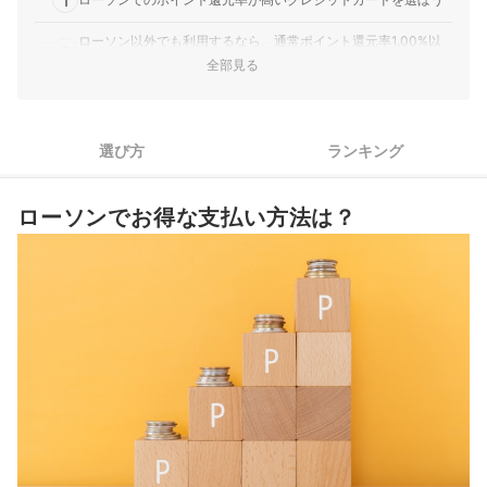
1
だけで、コンビニで高還元を受けられるので日常使いにとて
も便利だと感じています。 …
ローソン以外でも利用するなら、通常ポイント還元率1.00%以
三井住友カード｜三井住友カード（NL）
2
上がおすすめ
全部見る
コンビニでのタッチ決済で7%還元。他のカードより高い還元
率を誇る。｜三井住友カードを利用することが申込み条件に
ローソンでお得なクレジットカード全10選おすすめ人気ランキング
含まれている団体、サイトなどが多いのでこちらのカードを
ローソンでのクレジットカードの使い方は？
選択して良かったです。 【還元率】 コンビニでのタッチ決
選び方
ランキング
済で7%還元と他のカードと比較してかなり高い還元率なとこ
ローソンでタッチ決済はできる？
ろが良い点だと思います。 【優待・特…
ローソンでお得な支払い方法は？
ローソンではdポイントやPontaポイントを二重取りできる？
ローソンで使える電子マネーは？nanacoは使える？
クレジットカードのキャッシングとは？ローソンで利用できる？
クレジットカードの審査はどのようにされる？
クレジットカードの総合ランキングはこちらをチェック