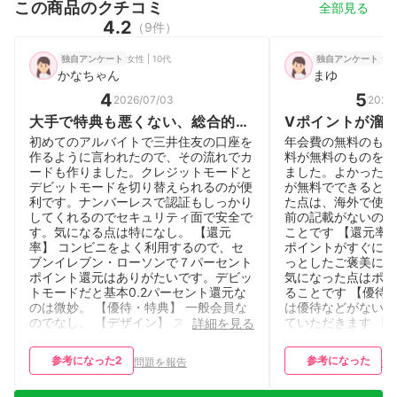
この商品のクチコミ
全部見る
4.2
（9件）
女性 | 10代
女性
独自アンケート
独自アンケート
かなちゃん
まゆ
4
5
2026/07/03
2026/
大手で特典も悪くない、総合的に
Vポイントが溜
見て良いカード
費も無料なので
初めてのアルバイトで三井住友の口座を
年会費の無料のもの
ことができます
作るように言われたので、その流れでカ
料が無料のものを探
ードも作りました。クレジットモードと
ました。よかった点
デビットモードを切り替えられるのが便
が無料でできるとこ
利です。ナンバーレスで認証もしっかり
た点は、海外で使用
してくれるのでセキュリティ面で安全で
前の記載がないので
す。気になる点は特になし。 【還元
ことです 【還元率
率】 コンビニをよく利用するので、セ
ポイントがすぐに貯
ブンイレブン・ローソンで７パーセント
っとしたご褒美に当
ポイント還元はありがたいです。デビッ
気になった点はポイ
トモードだと基本0.2パーセント還元な
ることです 【優待
のは微妙。 【優待・特典】 一般会員な
は優待などがないた
のでなし。 【デザイン】 スタイリッシ
ていただきます 【
詳細を見る
ュで、ごちゃごちゃしてなくて良い
のデザインから選ぶ
【アプリ・Webサービス】
みのカードを手に入
参考になった
2
参考になった
問題を報告
問
moneyfowardやsbi証券と連携できるの
になった点はカラー
が非常に助かる。webでしかできないこ
【アプリ・Webサ