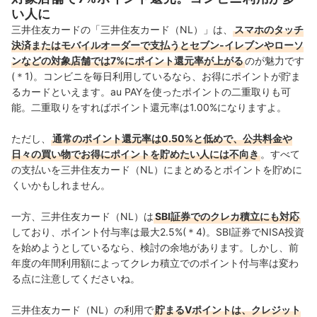
い人に
三井住友カードの「三井住友カード（NL）」は、
スマホのタッチ
決済またはモバイルオーダーで支払うとセブン‐イレブンやローソ
ンなどの対象店舗では7%にポイント還元率が上がる
のが魅力です
(＊1)。コンビニを毎日利用しているなら、お得にポイントが貯ま
るカードといえます。au PAYを使ったポイントの二重取りも可
能。二重取りをすればポイント還元率は1.00%になりますよ。
ただし、
通常のポイント還元率は0.50%と低めで、公共料金や
日々の買い物でお得にポイントを貯めたい人には不向き
。すべて
の支払いを三井住友カード（NL）にまとめるとポイントを貯めに
くいかもしれません。
一方、三井住友カード（NL）は
SBI証券でのクレカ積立にも対応
しており、ポイント付与率は最大2.5%(＊4)。SBI証券でNISA投資
を始めようとしているなら、検討の余地があります。しかし、前
年度の年間利用額によってクレカ積立でのポイント付与率は変わ
る点に注意してくださいね。
三井住友カード（NL）の利用で
貯まるVポイントは、クレジット