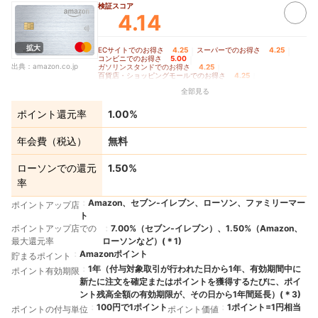
検証スコア
す。その場合の支払い分は、タッチ決済分のポイント還元の対象となりません。上記、タ
4.14
ッチ決済とならない金額の上限は、利用する店舗によって異なる場合があります。 ④ス
マホのタッチ決済対象店舗とモバイルオーダーの対象店舗は異なります。詳しくはサービ
ス詳細ページを確認してください。 ⑤通常のポイント分を含んだ還元率です。 ⑥ポイ
ント還元率は利用金額に対する獲得ポイントを示したもので、ポイントの交換方法によっ
拡大
ECサイトでのお得さ
4.25
｜
スーパーでのお得さ
4.25
｜
ては、1ポイント1円相当にならない場合があります。 ⑦Google Pay™ 、Samsung Pay
コンビニでのお得さ
5.00
｜
で、Mastercard®タッチ決済は利用できません。ポイント還元は受けられないので、注
出典：
amazon.co.jp
ガソリンスタンドでのお得さ
4.25
｜
意してください。
百貨店・ショッピングモールでのお得さ
4.25
｜
＊
4
「三井住友カードつみたて投資」は対象カードごとの年間ご利用金額に応じて最大4％の
家電量販店でのお得さ
4.25
｜
全部見る
ポイントを付与します。 さらに、株式会社Oliveコンサルティングが提供するOlive資産
交通費支払いでのお得さ
4.00
｜
飲食店でのお得さ
4.25
｜
ドラッグストアでのお得さ
4.25
｜
運用サービスにお申し込みのうえ、株式会社三井住友銀行および株式会社Oliveコンサル
公共料金支払いでのお得さ
4.00
｜
ティングが提供する資産運用特典の条件を達成することで、最大2%のポイントを上乗せ
ポイント還元率
1.00%
クレカ積立でのお得さ
3.00
｜
して付与します。 条件や特典内容の詳細は「三井住友カードつみたて投資」ページをご
その他の店舗・サービスでのお得さ
4.00
｜
確認ください。
ポイントの貯めやすさ
5.00
｜
年会費の安さ
5.00
｜
＊
5
即時発行ができない場合があります
年会費（税込）
無料
ポイントの使いやすさ
3.00
ローソンでの還元
1.50%
率
Amazon、セブン-イレブン、ローソン、ファミリーマー
ポイントアップ店
ト
ポイントアップ店での
7.00%（セブン‐イレブン）、1.50%（Amazon、
最大還元率
ローソンなど）
(＊
1
)
Amazonポイント
貯まるポイント
1年（付与対象取引が行われた日から1年、有効期間中に
ポイント有効期限
新たに注文を確定またはポイントを獲得するたびに、ポイ
ント残高全額の有効期限が、その日から1年間延長）
(＊
3
)
100円で1ポイント
1ポイント=1円相当
ポイントの付与単位
ポイント価値