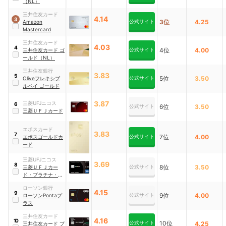
（NL）
三井住友カード
4.14
3
公式サイト
3位
4.25
Amazon
Mastercard
三井住友カード
4.03
4
公式サイト
4位
4.00
三井住友カード ゴ
ールド（NL）
三井住友銀行
3.83
5
公式サイト
5位
3.50
Oliveフレキシブ
ルペイ ゴールド
3.87
三菱UFJニコス
6
公式サイト
6位
3.50
三菱ＵＦＪカード
エポスカード
3.83
7
公式サイト
7位
4.00
エポスゴールドカ
ード
三菱UFJニコス
3.69
8
公式サイト
8位
3.50
三菱ＵＦＪカー
ド・プラチナ・ア
メリカン・エキス
ローソン銀行
プレス®・カード
4.15
9
公式サイト
9位
4.00
ローソンPontaプ
ラス
三井住友カード
4.16
10
公式サイト
10位
4.25
三井住友カード プ