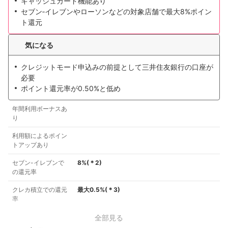
キャッシュカード機能あり
セブン‐イレブンやローソンなどの対象店舗で最大8%ポイン
ト還元
気になる
クレジットモード申込みの前提として三井住友銀行の口座が
必要
ポイント還元率が0.50%と低め
年間利用ボーナスあ
り
利用額によるポイン
トアップあり
セブン-イレブンで
8%
(＊
2
)
の還元率
クレカ積立での還元
最大0.5%
(＊
3
)
率
全部見る