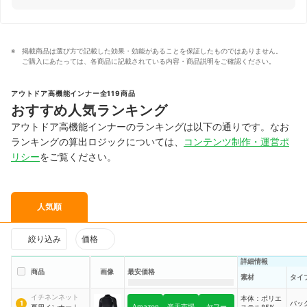
掲載商品は選び方で記載した効果・効能があることを保証したものではありません。
ご購入にあたっては、各商品に記載されている内容・商品説明をご確認ください。
アウトドア高機能インナー全119商品
おすすめ人気ランキング
アウトドア高機能インナーのランキングは以下の通りです。なお
ランキングの算出ロジックについては、
コンテンツ制作・運営ポ
リシー
をご覧ください。
人気順
絞り込み
価格
詳細情報
商品
画像
最安価格
素材
タイ
イチネンネット
本体：ポリエ
バッ
1
Amazon
楽天市場
ヤフー
夏用インナー
｜
ステル85%、