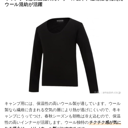
ウール混紡が活躍
出典：
amazon.co.jp
キャンプ用には、保温性の高いウール製が適しています。ウール
製なら繊維に含まれる空気の層により熱が逃げにくいので、冬キ
ャンプにうってつけ。
春秋シーズンも朝晩は冷え込むので、保温
性の高いインナーが活躍します。
ウール独特の
チクチク感が気に