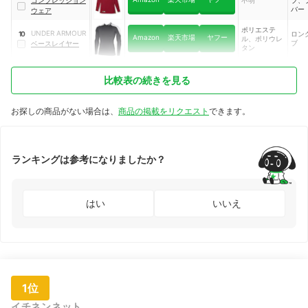
バー
ウェア
ポリエステ
UNDER ARMOUR
ロン
10
Amazon
楽天市場
ヤフー
ル、ポリウレ
ブ
ベースレイヤー
タン
比較表の続きを見る
お探しの商品がない場合は、
商品の掲載をリクエスト
できます。
ランキングは参考になりましたか？
はい
いいえ
1位
イチネンネット