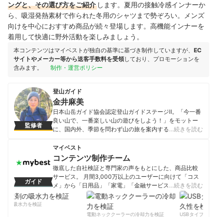
ングと、その選び方をご紹介
します。夏用の接触冷感インナーか
ら、吸湿発熱素材で作られた冬用のシャツまで勢ぞろい。メンズ
向けを中心におすすめ商品が続々登場します。高機能インナーを
着用して快適に野外活動を楽しみましょう。
本コンテンツはマイベストが独自の基準に基づき制作していますが、
EC
サイトやメーカー等から送客手数料を受領
しており、プロモーションを
含みます。
制作・運営ポリシー
登山ガイド
金井麻美
日本山岳ガイド協会認定登山ガイドステージⅡ。「今一番
良い山で、一番楽しい山の遊びをしよう！」をモットー
監修者
に、国内外、季節を問わず山の旅を案内する。プライベ
…続きを読む
ートでも、登山、トレッキング、自然観察、クライミン
グ、スノーハイク、バックカントリースキーなど、その
マイベスト
時々に合った自然の中でのアクティビティを楽しむ。ま
コンテンツ制作チーム
た、以前写真関係の仕事に就いていた経験を活かし、山
徹底した自社検証と専門家の声をもとにした、商品比較
での写真撮影や雑誌などにルポタージュの執筆も行う。
サービス。 月間3,000万以上のユーザーに向けて「コス
ガイド
金井麻美のプロフィール
メ」から「日用品」「家電」「金融サービス」まで、ベ
…続きを読む
ストな商品を選んでもらうために、毎日コンテンツを制
作中。
剤の吸水力を検証
コンテンツ制作チームのプロフィール
電動ネッククーラーの冷却力を検証
USBタイプCケー