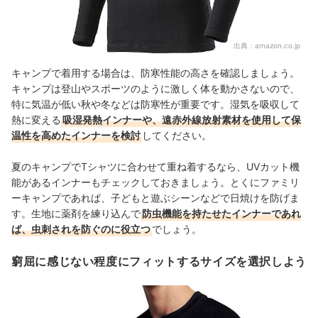
出典：
amazon.co.jp
キャンプで着用する場合は、防寒性能の高さを確認しましょう。
キャンプは登山やスポーツのように激しく体を動かさないので、
特に気温が低い秋や冬などは防寒性が重要です。湿気を吸収して
熱に変える
吸湿発熱インナーや、遠赤外線放射素材を使用して保
温性を高めたインナーを検討
してください。
夏のキャンプでTシャツに合わせて重ね着するなら、UVカット機
能があるインナーもチェックしておきましょう。とくにファミリ
ーキャンプであれば、子どもと遊ぶシーンなどで日焼けを防げま
す。生地に薬剤を練り込んで
防虫機能を持たせたインナーであれ
ば、虫刺されを防ぐのに役立つ
でしょう。
窮屈に感じない程度にフィットするサイズを選択しよう