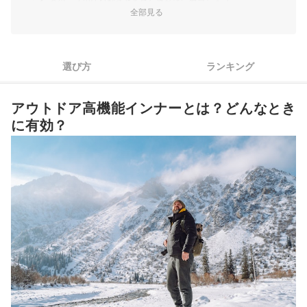
全部見る
3
キャンプ用なら保温性の高さと着心地にこだわろう
4
袖の長さや首周りの形は、季節や目的に合わせて検討しよう
選び方
ランキング
アウトドア高機能インナー全119商品おすすめ人気ランキング
アウトドア高機能インナーとは？どんなとき
インナーと一緒に使いたいウェアにも注目しよう
に有効？
アウトドア高機能インナーの売れ筋ランキングもチェック！