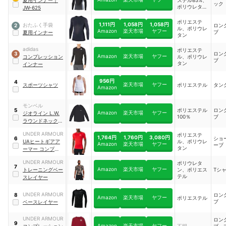
ック
ポリウレタン
JW-625
15%／メッシ
ュ部分：ポリ
ポリエステ
1,111円
1,058円
1,058円
おたふく手袋
ロン
2
エステル
ル、ポリウレ
Amazon
楽天市場
ヤフー
ブ
夏用インナー
100%
タン
adidas
ポリエステ
ロン
3
Amazon
楽天市場
ヤフー
コンプレッション
ル、ポリウレ
ブ
タン
インナー
956円
4
楽天市場
ヤフー
スポーツシャツ
ポリエステル
タン
Amazon
モンベル
ポリエステル
ロン
5
Amazon
楽天市場
ヤフー
ジオライン L.W.
100％
ブ
ラウンドネックシ
ャツ
UNDER ARMOUR
ポリエステ
1,764円
1,760円
3,080円
ショ
6
UAヒートギアア
ル、ポリウレ
Amazon
楽天市場
ヤフー
ーブ
タン
ーマー コンプレッ
ション ショートス
UNDER ARMOUR
ポリウレタ
リーブシャツ
｜
7
Amazon
楽天市場
ヤフー
トレーニングベー
ン、ポリエス
Tシ
1361518
テル
スレイヤー
UNDER ARMOUR
ロン
8
Amazon
楽天市場
ヤフー
ポリエステル
ブ
ベースレイヤー
UNDER ARMOUR
ロン
9
Amazon
楽天市場
ヤフー
コンプレッション
不明
ブ、