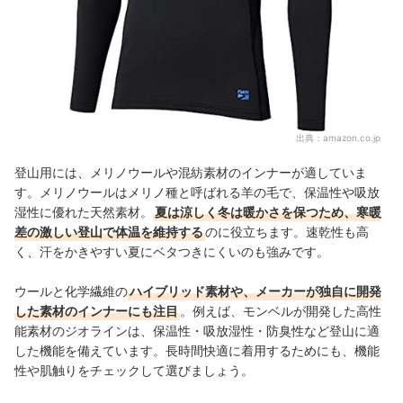
出典：
amazon.co.jp
登山用には、メリノウールや混紡素材のインナーが適していま
す。メリノウールはメリノ種と呼ばれる羊の毛で、保温性や吸放
湿性に優れた天然素材。
夏は涼しく冬は暖かさを保つため、寒暖
差の激しい登山で体温を維持する
のに役立ちます。速乾性も高
く、汗をかきやすい夏にベタつきにくいのも強みです。
ウールと化学繊維の
ハイブリッド素材や、メーカーが独自に開発
した素材のインナーにも注目
。例えば、モンベルが開発した高性
能素材のジオラインは、保温性・吸放湿性・防臭性など登山に適
した機能を備えています。長時間快適に着用するためにも、機能
性や肌触りをチェックして選びましょう。