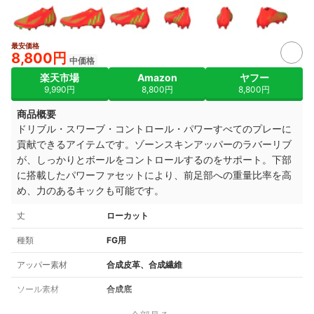
最安価格
4+
8,800円
中価格
楽天市場
Amazon
ヤフー
9,990円
8,800円
8,800円
商品概要
ドリブル・スワーブ・コントロール・パワーすべてのプレーに
貢献できるアイテムです。ゾーンスキンアッパーのラバーリブ
が、しっかりとボールをコントロールするのをサポート。下部
に搭載したパワーファセットにより、前足部への重量比率を高
め、力のあるキックも可能です。
丈
ローカット
種類
FG用
アッパー素材
合成皮革、合成繊維
ソール素材
合成底