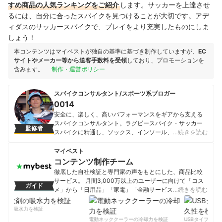
すめ商品の人気ランキングをご紹介
します。サッカーを上達させ
るには、自分に合ったスパイクを見つけることが大切です。アデ
ィダスのサッカースパイクで、プレイをより充実したものにしま
しょう！
本コンテンツはマイベストが独自の基準に基づき制作していますが、
EC
サイトやメーカー等から送客手数料を受領
しており、プロモーションを
含みます。
制作・運営ポリシー
スパイクコンサルタント/スポーツ系ブロガー
0014
安全に、楽しく、高いパフォーマンスをギアから支える
スパイクコンサルタント。ラグビースパイク・サッカー
監修者
スパイクに精通し、ソックス、インソール、シューレー
…続きを読む
スといった足元関連のギアまで合わせての怪我リスク軽
減、スポーツパフォーマンス向上を得意とする。月間60
マイベスト
万pvを獲得するブログ「0014のblog」では、スパイクの
コンテンツ制作チーム
最新情報、セール情報、正しい履き方・選び方を発信。
徹底した自社検証と専門家の声をもとにした、商品比較
他、有料会員向けの「noteマガジン」にて、表では書け
サービス。 月間3,000万以上のユーザーに向けて「コス
ガイド
ない商品を痛烈に評価する記事の配信や、個別の質問に
メ」から「日用品」「家電」「金融サービス」まで、ベ
…続きを読む
も対応するLINE@での相談サービスを展開中。 ライブド
ストな商品を選んでもらうために、毎日コンテンツを制
アブログ「0014のblog」：
作中。
剤の吸水力を検証
http://blog.livedoor.jp/shoishi0014/
コンテンツ制作チームのプロフィール
電動ネッククーラーの冷却力を検証
USBタイプCケー
0014のプロフィール