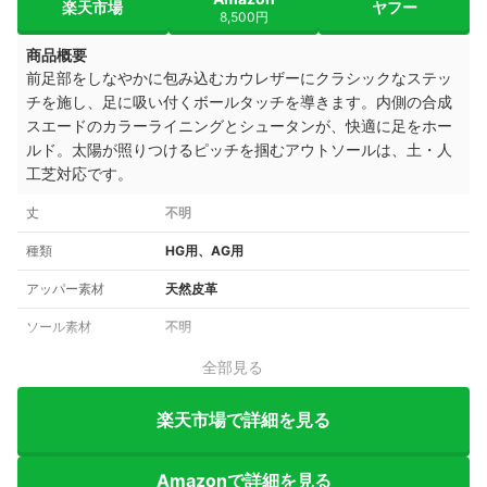
楽天市場
ヤフー
8,500円
商品概要
前足部をしなやかに包み込むカウレザーにクラシックなステッ
チを施し、足に吸い付くボールタッチを導きます。内側の合成
スエードのカラーライニングとシュータンが、快適に足をホー
ルド。太陽が照りつけるピッチを掴むアウトソールは、土・人
工芝対応です。
丈
不明
種類
HG用、AG用
アッパー素材
天然皮革
ソール素材
不明
全部見る
楽天市場で詳細を見る
Amazonで詳細を見る