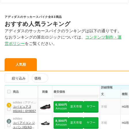
アディダスのサッカースパイク全83商品
おすすめ人気ランキング
アディダスのサッカースパイクのランキングは以下の通りです。
なおランキングの算出ロジックについては、
コンテンツ制作・運
営ポリシー
をご覧ください。
人気順
絞り込み
価格
詳細情報
商品
画像
最安価格
丈
種類
adidas（アディダ
6,500円
1
楽天市場
ヤフー
ス）
コパ ピュア.3
不明
HG用
Amazon
HG/AG
｜
GY9057
adidas
8,500円
2
楽天市場
ヤフー
コパ アイコン ジ
不明
HG用
Amazon
ャパン HG/AG
｜