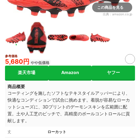
この商品を見る
出典：
amazon.co.jp
参考価格
5,680円
やや低価格
楽天市場
Amazon
ヤフー
商品概要
コーティングを施したソフトなテキスタイルアッパーにより、
快適なコンディションで試合に挑めます。着脱が容易なローカ
ットシューズに、3Dプリントのデーモンスキンを広範囲に配
置。土や人工芝のピッチで、高精度のボールコントロールに貢
献します。
丈
ローカット