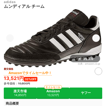
adidas
ムンディアル チーム
この商品を見る
出典：
amazon.co.jp
最安価格
Amazonでタイムセール中！
13,521円
32%OFF
参考価格：
19,800円
タイムセール
楽天市場
Amazon
ヤフー
14,850円
13,521円
商品概要