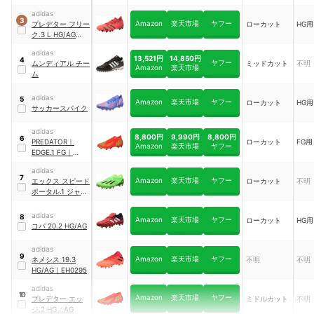
MAP20
adidas
3
Amazon
楽天市場
ヤフー
プレデター フリー
ローカット
HG用
ク.3 L HG/AG
｜
GZ2824
adidas
13,521円
14,850円
4
ヤフー
ムンディアル チー
ミッドカット
不明
Amazon
楽天市場
ム
adidas
5
Amazon
楽天市場
ヤフー
ローカット
HG用
サッカースパイク
adidas
8,800円
9,990円
8,800円
6
PREDATOR
｜
ローカット
FG用
Amazon
楽天市場
ヤフー
EDGE.1 FG
｜
GW1029
adidas
7
Amazon
楽天市場
ヤフー
エックス スピード
ローカット
不明
ポータル.1 ジャパ
ン
adidas
8
Amazon
楽天市場
ヤフー
ローカット
HG用
コパ 20.2 HG/AG
adidas
9
Amazon
楽天市場
ヤフー
ネメシス 19.3
不明
不明
HG/AG
｜
EH0295
adidas
10
Amazon
楽天市場
ヤフー
プレデター エッ
ミドルカット
不明
ジ.2 HG／AG