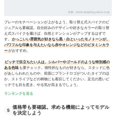
出典：
store.shopping.yahoo.co.jp
プレーのモチベーションが上がるよう、取り替え式スパイクのビ
ジュアルも要確認。自分好みのデザインや好きなカラーの取り替
え式スパイクを履けば、自然とテンションがアップするはずで
す。
かっこいい雰囲気が好きなら黒・白といったモノトーンが、
パワフルな印象を与えたいなら赤やオレンジなどのビタミンカラ
ー
がおすすめ。
ピッチで目立ちたい人は、シルバーやゴールドのような特別感の
ある色味
も要チェック。個性的なものが好きなら、スタッドに色
があしらわれたものや、前面にブランドロゴがついたタイプのほ
か、ストライプなどの柄物にも着目してください。足元の悪いピ
ッチでも目を惹き、やる気が高まるでしょう。
ランキングを見る
価格帯も要確認。求める機能によってモデル
5
を決定しよう