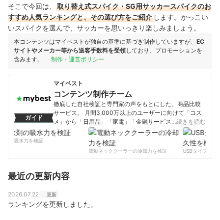
そこで今回は、
取り替え式スパイク・SG用サッカースパイクのお
すすめ人気ランキングと、その選び方をご紹介
します。かっこい
いスパイクを選んで、サッカーを思いっきり楽しみましょう。
本コンテンツはマイベストが独自の基準に基づき制作していますが、
EC
サイトやメーカー等から送客手数料を受領
しており、プロモーションを
含みます。
制作・運営ポリシー
マイベスト
コンテンツ制作チーム
徹底した自社検証と専門家の声をもとにした、商品比較
サービス。 月間3,000万以上のユーザーに向けて「コス
ガイド
メ」から「日用品」「家電」「金融サービス」まで、ベ
…続きを読む
ストな商品を選んでもらうために、毎日コンテンツを制
作中。
軟剤の吸水力を検証
コンテンツ制作チームのプロフィール
電動ネッククーラーの冷却力を検証
USBタイプCケー
最近の更新内容
2026.07.22
更新
ランキングを更新しました。