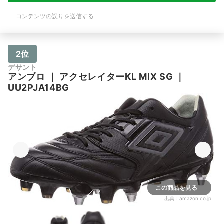
コンテンツの誤りを送信する
2位
デサント
アンブロ
｜
アクセレイターKL MIX SG
｜
UU2PJA14BG
この商品を見る
出典：
amazon.co.jp