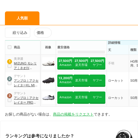
人気順
絞り込み
価格
詳細情報
商品
画像
最安価格
丈
種類
美津濃
27,500円
27,500円
27,500円
HG用
1
MIZUNO
モレリ
不明
Amazon
楽天市場
ヤフー
用、
ア
｜
ネオIV
JAPAN
｜
デサント
P1GA2330
13,200円
2
楽天市場
ヤフー
アンブロ
｜
アクセ
ローカット
SG用
Amazon
レイターKL MIX
SG
｜
デサント
UU2PJA14BG
3
Amazon
楽天市場
ヤフー
アンブロ
｜
アクセ
ローカット
SG用
レイター PRO
MIX SG
｜
UU2RJA03WB
お探しの商品がない場合は、
商品の掲載をリクエスト
できます。
ランキングは参考になりましたか？