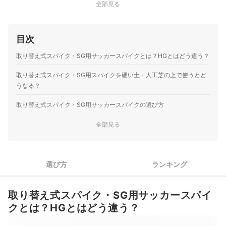
全部見る
目次
取り替え式スパイク・SG用サッカースパイクとは？HGとはどう違う？
取り替え式スパイク・SG用スパイクを硬い土・人工芝の上で使うとど
うなる？
取り替え式スパイク・SG用サッカースパイクの選び方
1
全取替式？ミックス？目的に合わせてソールを選ぼう
全部見る
プレースタイルに合わせてアッパーとシューレースの有無を選
2
択
選び方
ランキング
3
指を動かせるかが目安。足に合ったサイズをチョイスしよう
4
やる気を高めたいなら、好みのビジュアルをチェック
取り替え式スパイク・SG用サッカースパイ
クとは？HGとはどう違う？
5
価格帯も要確認。求める機能によってモデルを決定しよう