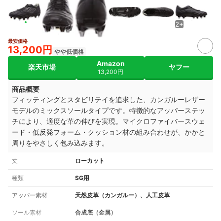
2+
最安価格
13,200円
やや低価格
Amazon
楽天市場
ヤフー
13,200円
商品概要
フィッティングとスタビリテイを追求した、カンガルーレザー
モデルのミックスソールタイプです。特徴的なアッパーステッ
チにより、適度な革の伸びを実現。マイクロファイバースウェ
ード・低反発フォーム・クッション材の組み合わせが、かかと
周りをやさしく包み込みます。
丈
ローカット
種類
SG用
アッパー素材
天然皮革（カンガルー）、人工皮革
ソール素材
合成底（金属）