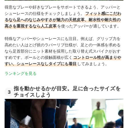
得意なプレーや好きなプレーをサポートできるよう、アッパーと
シューレースの仕様をチェックしましょう。
フィット感にこだわ
るなら足へのなじみやすさが魅力の天然皮革、耐水性や耐久性の
高さを重視するなら人工皮革
を使ったアッパーが適しています。
特殊なアッパーやシューレースにも注目。例えば、グリップ力を
高めたい人はとげ状のラバーリブ仕様が、足との一体感を求める
なら足首部分にニット素材を採用した取り替え式スパイクがおす
すめです。ボールとの接触面積が広く
コントロール性が高まりや
すい、シューレースなしタイプにも着目
してみましょう。
ランキングを見る
指を動かせるかが目安。足に合ったサイズを
3
チョイスしよう