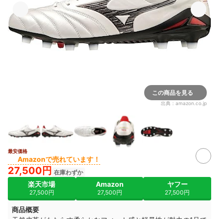
この商品を見る
出典：
amazon.co.jp
最安価格
Amazonで売れています！
27,500円
在庫わずか
楽天市場
Amazon
ヤフー
27,500円
27,500円
27,500円
商品概要