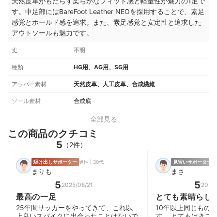
天然皮革がもたらす柔らかなフィット感と軽量性が魅力の1足で
す
。中足部にはBareFoot Leather NEOを採用することで、素足
感覚とホールド感を追求。
また、素足感覚と安定性と追求した
アウトソールも魅力です。
丈
不明
種類
HG用、AG用、SG用
アッパー素材
天然皮革、人工皮革、合成繊維
ソール素材
合成底
全部見る
この商品のクチコミ
5
（2件）
駆け出しサポーター
男性 | 30代
見習いサポーター
男
まりも
まさ
5
5
2025/08/21
2025/
最高の一足
とても素晴らし
25年間サッカーをやってきて、これ以
10年以上同じもの
上良いスパイクに出会ったことはないで
す。 とてもはきご