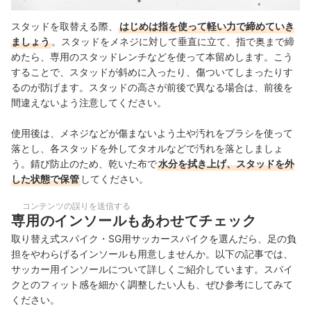
スタッドを取替える際、
はじめは指を使って軽い力で締めていき
ましょう
。スタッドをメネジに対して垂直に立て、指で奥まで締
めたら、専用のスタッドレンチなどを使って本留めします。こう
することで、スタッドが斜めに入ったり、傷ついてしまったりす
るのが防げます。スタッドの高さが前後で異なる場合は、前後を
間違えないよう注意してください。
使用後は、メネジなどが傷まないよう土や汚れをブラシを使って
落とし、各スタッドを外してタオルなどで汚れを落としましょ
う。錆び防止のため、乾いた布で
水分を拭き上げ、スタッドを外
した状態で保管
してください。
コンテンツの誤りを送信する
専用のインソールもあわせてチェック
取り替え式スパイク・SG用サッカースパイクを選んだら、足の負
担をやわらげるインソールも用意しませんか。以下の記事では、
サッカー用インソールについて詳しくご紹介しています。スパイ
クとのフィット感を細かく調整したい人も、ぜひ参考にしてみて
ください。