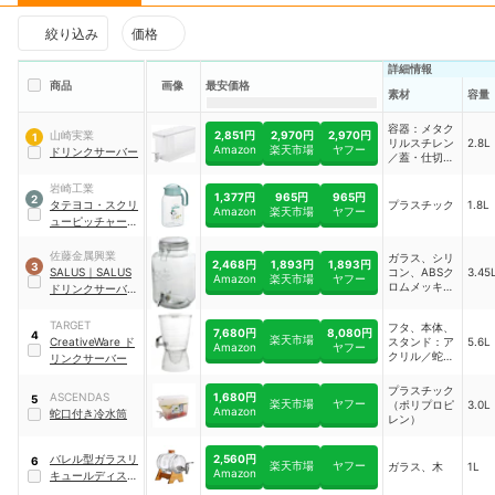
絞り込み
価格
詳細情報
商品
画像
最安価格
素材
容量
容器：メタク
2,851円
2,970円
2,970円
山崎実業
1
リルスチレン
2.8L
Amazon
楽天市場
ヤフー
ドリンクサーバー
／蓋・仕切り
板・蛇口・キ
ャップ：ポリ
岩崎工業
1,377円
965円
965円
2
プロピレン／
タテヨコ・スクリ
プラスチック
1.8L
Amazon
楽天市場
ヤフー
パッキン・バ
ューピッチャー
｜
ルブ：シリコ
1.8 NS
ーン／レバ
佐藤金属興業
ー：ABS樹脂
ガラス、シリ
2,468円
1,893円
1,893円
3
SALUS
｜
SALUS
／蛇口バネ：
コン、ABSク
3.45
Amazon
楽天市場
ヤフー
ステンレス鋼
ロムメッキ、
ドリンクサーバー
ABS
｜
248073
TARGET
フタ、本体、
7,680円
8,080円
4
楽天市場
CreativeWare ド
スタンド：ア
5.6L
Amazon
ヤフー
クリル／蛇
リンクサーバー
口：クロムメ
ッキ
プラスチック
1,680円
ASCENDAS
5
楽天市場
ヤフー
（ポリプロピ
3.0L
Amazon
蛇口付き冷水筒
レン）
2,560円
バレル型ガラスリ
6
楽天市場
ヤフー
ガラス、木
1L
Amazon
キュールディスペ
ンサー