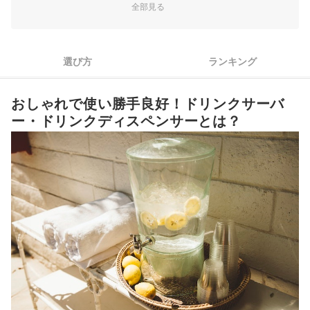
全部見る
2
入れたいドリンクや求める機能に適した素材を選ぼう
3
より高機能なものがほしいなら仕様も要チェック
選び方
ランキング
4
求めるポイントに合わせて、フタの構造を確認しよう
5
好みのデザインや機能を考えてメーカー・ブランドに注目
おしゃれで使い勝手良好！ドリンクサーバ
ー・ドリンクディスペンサーとは？
ドリンクサーバー・ドリンクディスペンサー全38商品おすすめ人気ラ
ンキング
パーティーシーンに便利なお菓子用・炭酸用グッズも注目！
ドリンクサーバー・ドリンクディスペンサーの売れ筋ランキングもチェ
ック！