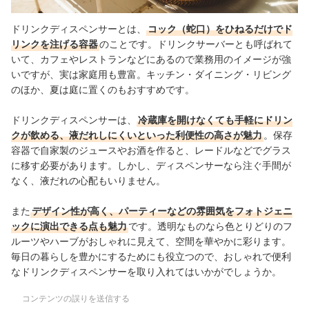
ドリンクディスペンサーとは、
コック（蛇口）をひねるだけでド
リンクを注げる容器
のことです。ドリンクサーバーとも呼ばれて
いて、カフェやレストランなどにあるので業務用のイメージが強
いですが、実は家庭用も豊富。キッチン・ダイニング・リビング
のほか、夏は庭に置くのもおすすめです
。
ドリンクディスペンサーは、
冷蔵庫を開けなくても手軽にドリン
クが飲める、液だれしにくいといった利便性の高さが魅力
。保存
容器で自家製のジュースやお酒を作ると、レードルなどでグラス
に移す必要があります。しかし、ディスペンサーなら注ぐ手間が
なく、液だれの心配もいりません。
また
デザイン性が高く、パーティーなどの雰囲気をフォトジェニ
ックに演出できる点も魅力
です。透明なものなら色とりどりのフ
ルーツやハーブがおしゃれに見えて、空間を華やかに彩ります。
毎日の暮らしを豊かにするためにも役立つので、おしゃれで便利
なドリンクディスペンサーを取り入れてはいかがでしょうか。
コンテンツの誤りを送信する