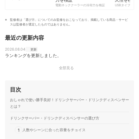
コンテンツ制作チームのプロフィール
電動ネッククーラーの冷却力を検証
USBタイプCケー
監修者は「選び方」についてのみ監修をおこなっており、掲載している商品・サービ
スは監修者が選定したものではありません。
最近の更新内容
2026.08.04
更新
ランキングを更新しました。
全部見る
目次
おしゃれで使い勝手良好！ドリンクサーバー・ドリンクディスペンサー
とは？
ドリンクサーバー・ドリンクディスペンサーの選び方
1
人数やシーンに合った容量をチョイス