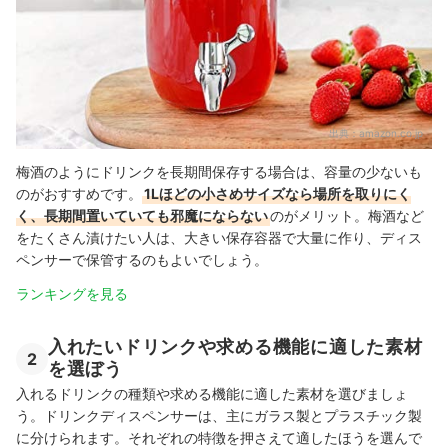
出典：
amazon.co.jp
梅酒のようにドリンクを長期間保存する場合は、容量の少ないも
のがおすすめです。
1Lほどの小さめサイズなら場所を取りにく
く、長期間置いていても邪魔にならない
のがメリット。梅酒など
をたくさん漬けたい人は、大きい保存容器で大量に作り、ディス
ペンサーで保管するのもよいでしょう。
ランキングを見る
入れたいドリンクや求める機能に適した素材
2
を選ぼう
入れるドリンクの種類や求める機能に適した素材を選びましょ
う。ドリンクディスペンサーは、主にガラス製とプラスチック製
に分けられます。それぞれの特徴を押さえて適したほうを選んで