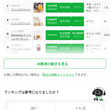
本体：ホウケ
2,470円
CANYD
7
楽天市場
ヤフー
イ酸ガラス／
1.5L
Amazon
ドリンクサーバー
蛇口：ステン
レススチール
2,680円
CCHEN
8
楽天市場
ヤフー
ガラス
5L
Amazon
ドリンクサーバー
ムラエ商事
11,330円
10,780円
ポリカーボネ
9
Amazon
Starwares ディス
555
楽天市場
ヤフー
イト
ペンサーセット
｜
SW-609064
HeyDear
鉛フリーガラ
4,899円
10
楽天市場
ヤフー
ドリンクディスペ
ス、ステンレ
3L
Amazon
ス、竹
ンサー
比較表の続きを見る
お探しの商品がない場合は、
商品の掲載をリクエスト
できます。
ランキングは参考になりましたか？
はい
いいえ