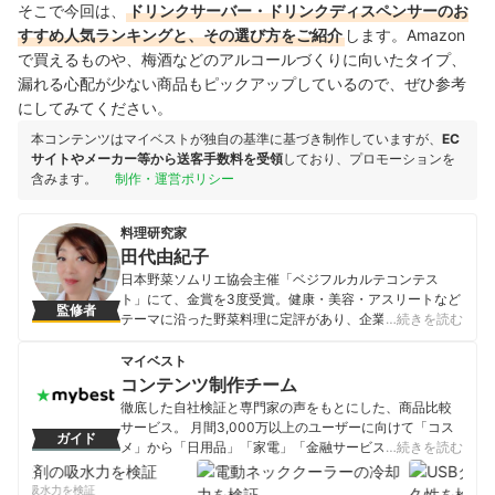
そこで今回は、
ドリンクサーバー・ドリンクディスペンサーのお
すすめ人気ランキングと、その選び方をご紹介
します。
Amazon
で買えるものや、
梅酒などのアルコールづくりに向いたタイプ、
漏れる心配が少ない商品もピックアップしているので、
ぜひ参考
にしてみてください。
本コンテンツはマイベストが独自の基準に基づき制作していますが、
EC
サイトやメーカー等から送客手数料を受領
しており、プロモーションを
含みます。
制作・運営ポリシー
料理研究家
田代由紀子
日本野菜ソムリエ協会主催「ベジフルカルテコンテス
ト」にて、金賞を3度受賞。健康・美容・アスリートなど
監修者
テーマに沿った野菜料理に定評があり、企業・自治体な
…続きを読む
どへのレシピ提供多数。「楽しく、美味しく、健康な生
活を！」をコンセプトに、主婦目線のアイデアを盛り込
マイベスト
んだ料理教室「オレンジキッチンクッキングスタジオ」
コンテンツ制作チーム
を主宰している。 野菜ソムリエ・アスリートフードマイ
徹底した自社検証と専門家の声をもとにした、商品比較
スター・食生活アドバイザー等の資格多数。読売新聞ヨ
サービス。 月間3,000万以上のユーザーに向けて「コス
ガイド
ミドクターで今日の健康レシピ「田代由紀子のアスリー
メ」から「日用品」「家電」「金融サービス」まで、ベ
…続きを読む
トレシピ」を連載中。
ストな商品を選んでもらうために、毎日コンテンツを制
田代由紀子のプロフィール
作中。
剤の吸水力を検証