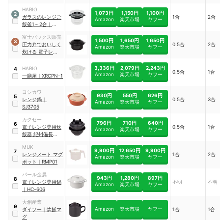
T-01B
HARIO
1,073円
1,150円
1,100円
2
ガラスのレンジご
1合
2合
Amazon
楽天市場
ヤフー
飯釜1～2合
｜
XRCN-2-B
富士パックス販売
1,500円
1,650円
1,650円
3
圧力弁でおいしく
0.5合
2合
Amazon
楽天市場
ヤフー
炊ける 電子レンジ
用炊飯器
｜
h939
3,336円
2,079円
2,243円
HARIO
4
0.5合
1合
Amazon
楽天市場
ヤフー
一膳屋
｜
XRCPN-1
ヨシカワ
930円
550円
626円
5
レンジ鍋
｜
0.5合
3合
Amazon
楽天市場
ヤフー
SJ3705
カクセー
796円
710円
640円
6
電子レンジ専用炊
0.5合
1合
Amazon
楽天市場
ヤフー
飯器 紀州備長炭配
合 ちびくろちゃん
MUK
1合炊き
｜
CK-001
9,900円
12,650円
9,900円
7
レンジメート マグ
1合
2合
Amazon
楽天市場
ヤフー
ポット
｜
RMP01
パール金属
943円
1,280円
897円
8
電子レンジ専用鍋
不明
不明
Amazon
楽天市場
ヤフー
｜
HC-606
大創産業
9
Amazon
楽天市場
ヤフー
ダイソー
｜
炊飯マ
1合
1合
グ