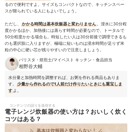
るので便利ですよ。サイズもコンパクトなので、キッチンスペー
スが限られている人にもよいでしょう。
ただし、
かかる時間は基本炊飯器と変わりません
。浸水に30分程
度かかるほか、加熱後には蒸らす時間が必要なので、トータルで
50分程度かかる場合も。時短したい人は30分前後で調理できるも
のも選択肢に入りますが、極端に短いものは浸水時間が足りず米
粒の中心に硬い芯が残りやすいので注意しましょう。
バリスタ・焙煎士/マイベスト キッチン・食品担当
相野谷大輔
水分量と加熱時間を調整すれば、お粥を作れる商品もありま
す。
少量から作れるので1人前だけ作りたいときにも重宝しま
す
よ。
コンテンツの誤りを送信する
電子レンジ炊飯器の使い方は？おいしく炊く
コツはある？