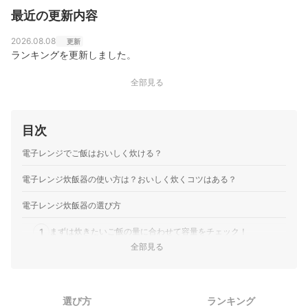
ーザーの立場に立って考える」をモットーに、日々の業
最近の更新内容
務に取り組んでいる。また、焙煎士・バリスタとして現
在も現場に立ち、実体験に基づいたリアルなレビューを
届けている。
2026.08.08
更新
相野谷大輔のプロフィール
ランキングを更新しました。
全部見る
目次
電子レンジでご飯はおいしく炊ける？
電子レンジ炊飯器の使い方は？おいしく炊くコツはある？
電子レンジ炊飯器の選び方
1
まずは炊きたいご飯の量に合わせて容量をチェック！
全部見る
使いやすさは、ガイドの有無・パーツ数の少なさ・付属品の充
2
実度でチェック！
電子レンジ炊飯器全50商品おすすめ人気ランキング
選び方
ランキング