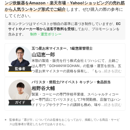
ンジ炊飯器をAmazon・楽天市場・Yahoo!ショッピングの売れ筋
から人気ランキング形式でご紹介
します。ぜひ購入の際の参考に
してください。
本コンテンツはマイベストが独自の基準に基づき制作していますが、
EC
サイトやメーカー等から送客手数料を受領
しており、プロモーションを
含みます。
制作・運営ポリシー
五つ星お米マイスター、1級惣菜管理士
山辺恵一郎
米類の製造・販売を行う株式会社ミツハシにて、土鍋ご
はん専門「GOHANYA'GOHAN」の監修・運営を担当。五
監修者
つ星お米マイスターの資格を保有し、「もっとおいしい
…続きを読む
ごはんを追求したい」をモットーに、お米のブレンドや
炊き方の探求や品種の食べ比べ、学校、企業、イベント
バリスタ・焙煎士/マイベスト キッチン・食品担当
などでお米、ごはんに関する授業なども実施している。
相野谷大輔
山辺恵一郎のプロフィール
製菓・コーヒーの専門学校卒業後、スペシャルティコー
ヒー専門店にてバリスタとして7年間勤務。店舗ではハン
ガイド
ドドリップやラテアートの講師も務め、味や香りへの繊
…続きを読む
細な感覚を磨く。マイベスト入社後はカフェで勤務して
いたこれまでの経験を活かし、コーヒー器具をはじめ、
監修者は「選び方」についてのみ監修をおこなっており、掲載している商品・サービ
調理器具やキッチン雑貨、食品・ドリンク、ギフトアイ
スは監修者が選定したものではありません。
テムなど、食まわり全般の商材の比較検証を担当。「ユ