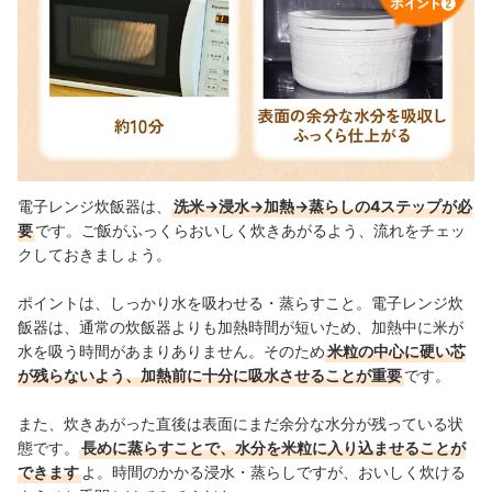
電子レンジ炊飯器は、
洗米→浸水→加熱→蒸らしの4ステップが必
要
です。ご飯がふっくらおいしく炊きあがるよう、流れをチェッ
クしておきましょう。
ポイントは、しっかり水を吸わせる・蒸らすこと。電子レンジ炊
飯器は、通常の炊飯器よりも加熱時間が短いため、加熱中に米が
水を吸う時間があまりありません。そのため
米粒の中心に硬い芯
が残らないよう、加熱前に十分に吸水させることが重要
です。
また、炊きあがった直後は表面にまだ余分な水分が残っている状
態です。
長めに蒸らすことで、水分を米粒に入り込ませることが
できます
よ。時間のかかる浸水・蒸らしですが、おいしく炊ける