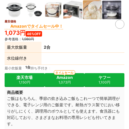
最安価格
Amazonでタイムセール中！
1,073円
46%OFF
参考価格：
1,980円
最大炊飯量
2合
水位線付き
1合
最小炊飯量
持ち手付き
タイムセール
楽天市場
Amazon
ヤフー
1,150円
1,073円
1,100円
商品概要
ご飯はもちろん、季節の炊き込みご飯もこれ一つで簡単調理が
できる、電子レンジ用のご飯釜です。耐熱ガラス製でにおい移
りがしにくく、調理用のボウルとしても使えます。食洗器にも
対応しており、さまざまなお料理の専用レシピも付いてきま
す。