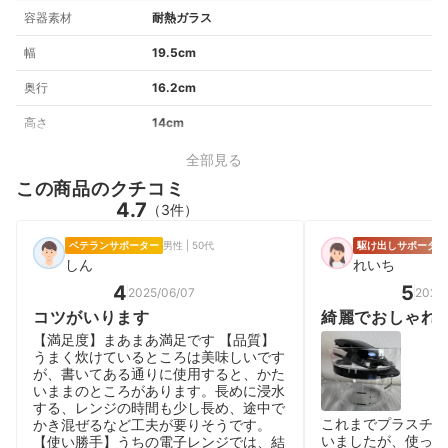
容器素材
耐熱ガラス
幅
19.5cm
奥行
16.2cm
高さ
14cm
全部見る
この商品のクチコミ
4.7
（3件）
ベテランサポーター
男性 | 50代
駆け出しサポーター
しん
れいち
4
5
2025/06/07
2026
コツがいります
綺麗でおしゃれ
炊けます！
【満足度】まあまあ満足です 【品質】
うまく炊けているところは美味しいです
が、書いてある通りに使用すると、かた
いままのところがあります。長めに浸水
する、レンジの時間も少し長め、途中で
これまでプラスチッ
かき混ぜるなど工夫が要りそうです。
いましたが、使って
【使い勝手】うちの電子レンジでは、結