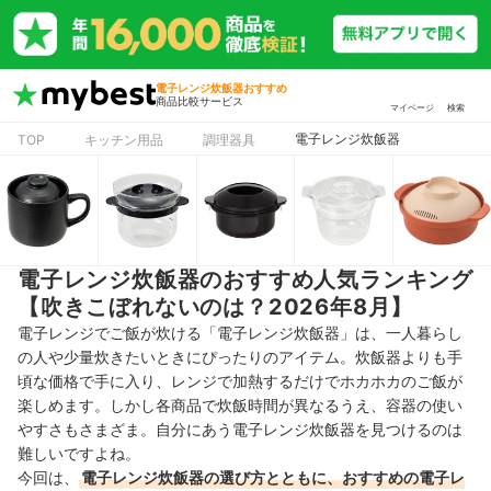
電子レンジ炊飯器おすすめ
商品比較サービス
マイページ
検索
電子レンジ炊飯器
TOP
キッチン用品
調理器具
電子レンジ炊飯器のおすすめ人気ランキング
【吹きこぼれないのは？2026年8月】
電子レンジでご飯が炊ける「電子レンジ炊飯器」は、一人暮らし
の人や少量炊きたいときにぴったりのアイテム。炊飯器よりも手
頃な価格で手に入り、レンジで加熱するだけでホカホカのご飯が
楽しめます。しかし各商品で炊飯時間が異なるうえ、容器の使い
やすさもさまざま。
自分にあう電子レンジ炊飯器を見つけるのは
難しいですよね。
今回は、
電子レンジ炊飯器の選び方とともに、おすすめの電子レ