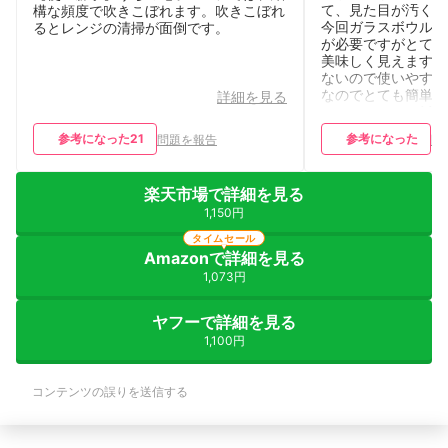
て、見た目が汚くな
構な頻度で吹きこぼれます。吹きこぼれ
今回ガラスボウルで
るとレンジの清掃が面倒です。
が必要ですがとても
美味しく見えます。
ないので使いやすく
なのでとても簡単で
詳細を見る
セットして、ご飯は
上がりました！
参考になった
21
参考になった
問題を報告
問
楽天市場で詳細を見る
1,150円
タイムセール
Amazonで詳細を見る
1,073円
ヤフーで詳細を見る
1,100円
コンテンツの誤りを送信する