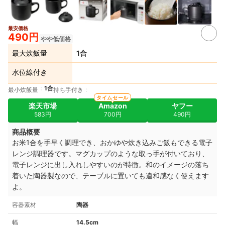
最安価格
490円
やや低価格
最大炊飯量
1合
水位線付き
1合
最小炊飯量
持ち手付き
タイムセール
楽天市場
Amazon
ヤフー
583円
700円
490円
商品概要
お米1合を手早く調理でき、おかゆや炊き込みご飯もできる電子
レンジ調理器です。マグカップのような取っ手が付いており、
電子レンジに出し入れしやすい
のが特徴
。
和のイメージの落ち
着いた陶器製なので、テーブルに置いても違和感なく使えます
よ。
容器素材
陶器
幅
14.5cm