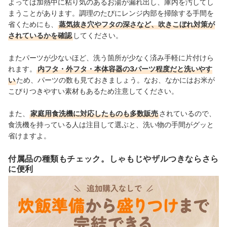
よっては加熱中に粘り気のあるお湯が漏れ出し、庫内を汚してし
まうことがあります。調理のたびにレンジ内部を掃除する手間を
省くためにも、
蒸気抜き穴やフタの深さなど、吹きこぼれ対策が
されているかを確認
してください。
またパーツが少ないほど、洗う箇所が少なく済み手軽に片付けら
れます。
内フタ・外フタ・本体容器の3パーツ程度だと洗いやす
い
ため、パーツの数も見ておきましょう。なお、なかにはお米が
こびりつきやすい素材もあるため注意してください。
また、
家庭用食洗機に対応したものも多数販売
されているので、
食洗機を持っている人は注目して選ぶと、洗い物の手間がグッと
省けますよ。
付属品の種類もチェック。しゃもじやザルつきならさら
に便利