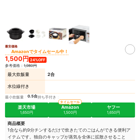
最安価格
Amazonでタイムセール中！
1,500円
24%OFF
参考価格：
1,980円
最大炊飯量
2合
水位線付き
0.5合
最小炊飯量
持ち手付き
タイムセール
楽天市場
Amazon
ヤフー
1,650円
1,500円
1,650円
商品概要
1合なら約9分チンするだけで炊きたてのごはんができる便利ア
イテムです。独自のキャップが蒸気を全体に拡散させること