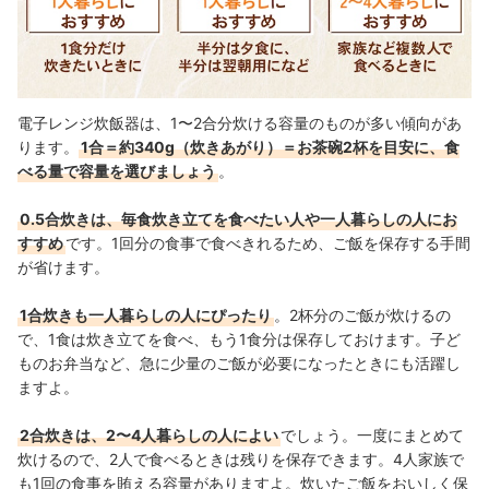
電子レンジ炊飯器は、1〜2合分炊ける容量のものが多い傾向があ
ります。
1合＝約340g（炊きあがり）＝お茶碗2杯を目安に、食
べる量で容量を選びましょう
。
0.5合炊きは、毎食炊き立てを食べたい人や一人暮らしの人にお
すすめ
です。1回分の食事で食べきれるため、ご飯を保存する手間
が省けます。
1合炊きも一人暮らしの人にぴったり
。2杯分のご飯が炊けるの
で、1食は炊き立てを食べ、もう1食分は保存しておけます。子ど
ものお弁当など、急に少量のご飯が必要になったときにも活躍し
ますよ。
2合炊きは、2〜4人暮らしの人によい
でしょう。一度にまとめて
炊けるので、2人で食べるときは残りを保存できます。4人家族で
も1回の食事を賄える容量がありますよ。炊いたご飯をおいしく保