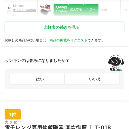
Behappi
5,980円
10
楽天市場
ヤフー
電子レンジ調理器
不明
不明
Amazon
具
比較表の続きを見る
お探しの商品がない場合は、
商品の掲載をリクエスト
できます。
ランキングは参考になりましたか？
はい
いいえ
1位
カクセー
電子レンジ専用炊飯陶器 楽炊御膳
｜
T-01B