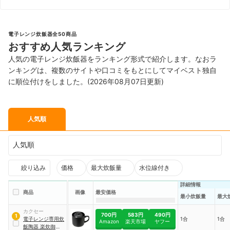
電子レンジ炊飯器全50商品
おすすめ人気ランキング
人気の電子レンジ炊飯器をランキング形式で紹介します。なおラ
ンキングは、複数のサイトや口コミをもとにしてマイベスト独自
に順位付けをしました。(2026年08月07日更新)
人気順
人気順
絞り込み
価格
最大炊飯量
水位線付き
詳細情報
商品
画像
最安価格
最小炊飯量
最大
カクセー
700円
583円
490円
1
電子レンジ専用炊
1合
1合
Amazon
楽天市場
ヤフー
飯陶器 楽炊御膳
｜