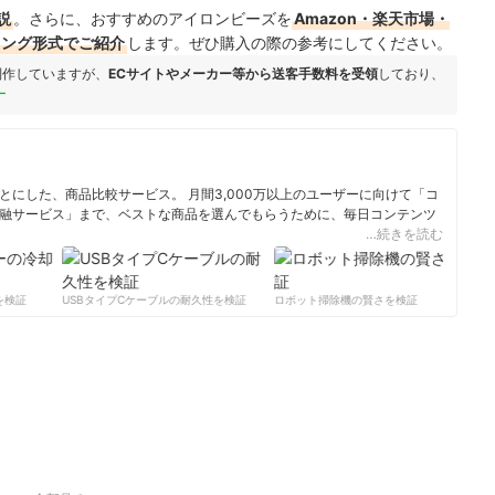
説
。さらに、おすすめのアイロンビーズを
Amazon・楽天市場・
キング形式でご紹介
します。ぜひ購入の際の参考にしてください。
制作していますが、
ECサイトやメーカー等から送客手数料を受領
しており、
ー
にした、商品比較サービス。 月間3,000万以上のユーザーに向けて「コ
融サービス」まで、ベストな商品を選んでもらうために、毎日コンテンツ
…続きを読む
ィール
検証
USBタイプCケーブルの耐久性を検証
ロボット掃除機の賢さを検証
サ