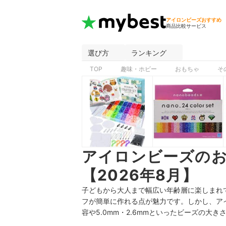
アイロンビーズおすすめ
商品比較サービス
選び方
ランキング
TOP
趣味・ホビー
おもちゃ
そ
アイロンビーズの
【2026年8月】
子どもから大人まで幅広い年齢層に楽しまれ
フが簡単に作れる点が魅力です。しかし、ア
容や5.0mm・2.6mmといったビーズの