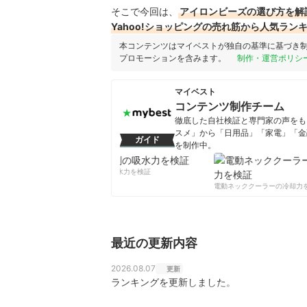
そこで今回は、
アイロンビーズの選び方を解
Yahoo!ショッピングの売れ筋から人気ラン
本コンテンツはマイベストが独自の基準に基づき
プロモーションを含みます。
制作・運営ポリシ
マイベスト
コンテンツ制作チーム
徹底した自社検証と専門家の声をもと
スメ」から「日用品」「家電」「金
ガイド
を制作中。
コンテンツ制作チームのプロフ
柔軟剤の吸水力を検証
電動ネッククーラーの冷却力を
最近の更新内容
2026.08.07
更新
ランキングを更新しました。