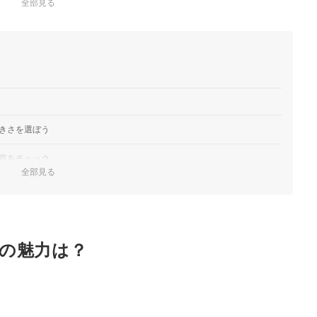
全部見る
きさを選ぼう
容をチェック
全部見る
の色数が多いセットがおすすめ
く楽しめる
の魅力は？