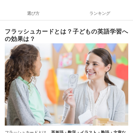
4
大きく厚みのあるカードなら扱いやすい
選び方
ランキング
5
カードに愛着を持たせたい人は、白紙カードも選択肢に
フラッシュカードとは？子どもの英語学習へ
英語フラッシュカード全40商品おすすめ人気ランキング
の効果は？
より効果を高める英語フラッシュカードの使い方は？
大人・中高生はアプリで学習するのもおすすめ
英語フラッシュカードの売れ筋ランキングもチェック！
フラッシュカードとは、
英単語・数字・イラスト・熟語・文章な