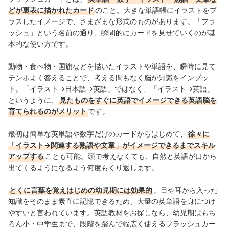
どが裏表に描かれたカード
のこと。大きな単語帳にイラストをプ
ラスしたイメージで、さまざまな形式のものがあります。「フラ
ッシュ」という名前の通り、瞬間的にカードを見せていくのが基
本的な使い方です。
動物・食べ物・国旗などを描いたイラストや単語を、瞬時に見て
テンポよく答えることで、考える間もなく脳が知識をインプッ
ト。「イラスト→日本語→英語」ではなく、「イラスト→英語」
というように、
見たものをすぐに英語でイメージできる英語脳を
育てられるのがメリット
です。
最初は簡単な英単語や数字だけのカードからはじめて、
徐々に
「イラスト→関連する熟語や文章」がイメージできるまでスキル
アップする
ことも可能。頭で考えなくても、自然と英語が口から
出てくるようになるよう何度もくり返します。
とくに言葉を覚えはじめの幼児期には効果的
。目や耳から入った
知識をそのまま素直に記憶できるため、大量の英単語を身につけ
やすいと言われています。英語教材をお探しなら、幼児期はもち
ろん小・中学生まで、段階を踏んで幅広く使えるフラッシュカー