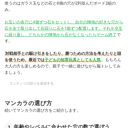
使うのはガラス玉などの石と6個の穴が2列並んだボード2組の
み。
お互いの各穴に4個ずつ石をセットし、自分の陣地の好きな穴から
石を全て取り出して右回りに石を1個ずつ配置します。それを交互
に繰り返し、どちらかの陣地から石がなくなったらゲーム終了
で
す。
対戦相手との駆け引きをしたり、勝つための方法を考えたりと頭
を使うため、最近では
子どもの知育玩具としても人気
。もちろん
大人の方も楽しめるので、親子で一緒に遊びながら脳トレしてみ
ましょう。
コンテンツの誤りを送信する
マンカラの選び方
続いてマンカラの選び方をご紹介します。
年齢やレベルに合わせた穴の数で選ぼう
1