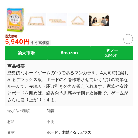
最安価格
5,940円
やや高価格
ヤフー
楽天市場
Amazon
5,940円
商品概要
歴史的なボードゲームの1つであるマンカラを、4人同時に楽し
めるデラックス版。ボードの石を移動させていくだけの簡単な
ルールで、先読み・駆け引きの力が鍛えられます。家族や友達
とボードを囲めば、絡み合う思惑や予期せぬ展開で、ゲームが
さらに盛り上がりますよ。
遊び方の種類
知育
教科
不明
素材
ボード：木製／石：ガラス