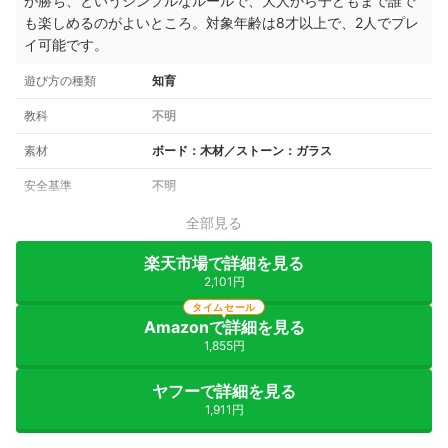
が勝ち、というシンプルな
ルールで
、大人から子どもまで誰で
も楽しめる
のがよいところ。
対象年齢は8才以上で、
2人でプレ
イ可能です。
遊び方の種類
知育
教科
不明
素材
ボード：木材／ストーン：ガラス
安全基準
不明
全部見る
楽天市場で詳細を見る
2,101円
タイムセール
Amazonで詳細を見る
1,855円
ヤフーで詳細を見る
1,911円