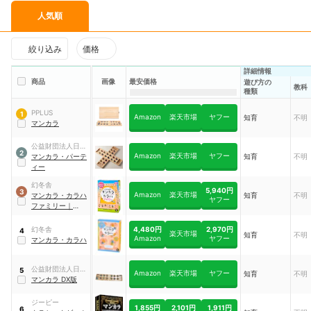
人気順
絞り込み
価格
詳細情報
商品
画像
最安価格
遊び方の
教科
種類
PPLUS
1
Amazon
楽天市場
ヤフー
知育
不明
マンカラ
公益財団法人日本
2
Amazon
楽天市場
ヤフー
レクリエーション
マンカラ・パーテ
知育
不明
協会
ィー
幻冬舎
5,940円
3
Amazon
楽天市場
マンカラ・カラハ
知育
不明
ヤフー
ファミリー
｜
479002
4,480円
2,970円
幻冬舎
4
楽天市場
知育
不明
Amazon
ヤフー
マンカラ・カラハ
公益財団法人日本
5
Amazon
楽天市場
ヤフー
知育
不明
レクリエーション
マンカラ DX版
協会
ジーピー
1,855円
2,101円
1,911円
6