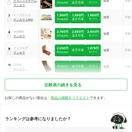
クラシックゲーム
知育
不明
Amazon
楽天市場
ヤフー
マンカラ
1,280円
1,980円
1,980円
トップエース
7
知育
不明
Amazon
楽天市場
ヤフー
マンカラ Light
2,780円
2,880円
2,980円
VASIRIE
8
知育
不明
Amazon
楽天市場
ヤフー
マンカラ
2,050円
1,879円
フェリモア
9
楽天市場
知育
不明
Amazon
ヤフー
マンカラ
Zakya
10
Amazon
楽天市場
ヤフー
知育
不明
マンカラ
比較表の続きを見る
お探しの商品がない場合は、
商品の掲載をリクエスト
できます。
ランキングは参考になりましたか？