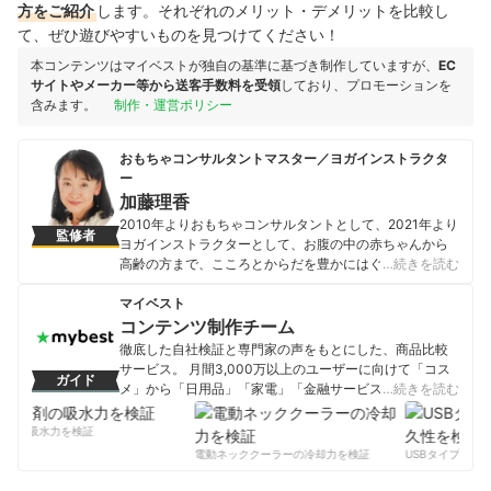
方をご紹介
します。それぞれのメリット・デメリットを比較し
て、ぜひ遊びやすいものを見つけてください！
本コンテンツはマイベストが独自の基準に基づき制作していますが、
EC
サイトやメーカー等から送客手数料を受領
しており、プロモーションを
含みます。
制作・運営ポリシー
おもちゃコンサルタントマスター／ヨガインストラクタ
ー
加藤理香
2010年よりおもちゃコンサルタントとして、2021年より
監修者
ヨガインストラクターとして、お腹の中の赤ちゃんから
高齢の方まで、こころとからだを豊かにはぐくむ時間を
…続きを読む
作る活動を、全国展開中。おもちゃは、人と人とをつな
ぐコミュニケーションツールとして、難病児やきょうだ
マイベスト
い児、そのご家族支援の「オンラインおもちゃの広場」
コンテンツ制作チーム
にも参加。 芸術教育研究所講師。2013年おもちゃコンサ
徹底した自社検証と専門家の声をもとにした、商品比較
ルタントマスター取得。ぎふ木育協会事務局。
サービス。 月間3,000万以上のユーザーに向けて「コス
ガイド
加藤理香のプロフィール
メ」から「日用品」「家電」「金融サービス」まで、ベ
…続きを読む
ストな商品を選んでもらうために、毎日コンテンツを制
作中。
剤の吸水力を検証
コンテンツ制作チームのプロフィール
電動ネッククーラーの冷却力を検証
USBタイプCケー