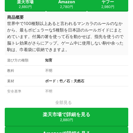
楽天市場
Amazon
ヤフー
2,880円
2,780円
2,980円
商品概要
世界中で100種類以上あると言われるマンカラのルールのなか
から、最もポピュラーな5種類を日本語のルールガイドにまと
めています。付属の箸を使って石を動かせば、指先を使うので
脳トレ効果がさらにアップ。ゲーム中に使用しない駒や余った
駒は、巾着袋に収納できますよ。
遊び方の種類
知育
教科
不明
素材
ボード：竹／石：天然石
安全基準
不明
全部見る
楽天市場で詳細を見る
2,880円