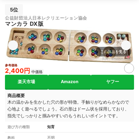
5位
公益財団法人日本レクリエーション協会
マンカラ DX版
この商品を見る
出典：
amazon.co.jp
参考価格
2,400円
中価格
楽天市場
Amazon
ヤフー
商品概要
木の温かみを生かした穴の形が特徴。手触りがなめらかなので
心地よく遊べるでしょう。石の形はドーム状を採用しており、
指先でしっかりと掴みやすいのもうれしいポイントです。
遊び方の種類
知育
教科
不明