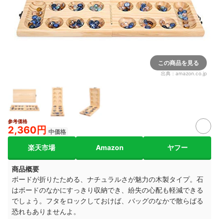
この商品を見る
出典：
amazon.co.jp
参考価格
2,360円
中価格
楽天市場
Amazon
ヤフー
商品概要
ボードが折りたためる、ナチュラルさが魅力の木製タイプ。石
はボードのなかにすっきり収納でき、紛失の心配も軽減できる
でしょう。フタをロックしておけば、バッグのなかで散らばる
恐れもありませんよ。