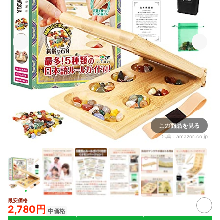
この商品を見る
出典：
amazon.co.jp
最安価格
2+
2,780円
中価格