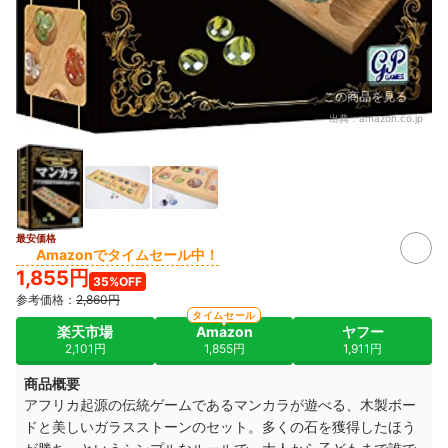
この商品を見る
出典：
amazon.co.jp
最安価格
Amazonでタイムセール中！
1,855円
35%OFF
参考価格：
2,860円
タイムセール
楽天市場
Amazon
ヤフー
2,101円
1,855円
1,911円
商品概要
アフリカ起源の伝統ゲームであるマンカラが遊べる、木製ボー
ドと美しいガラスストーンのセット。
多くの石を獲得したほう