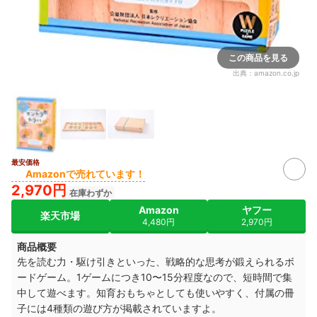
この商品を見る
出典：
amazon.co.jp
最安価格
Amazonで売れています！
2,970円
在庫わずか
Amazon
ヤフー
楽天市場
4,480円
2,970円
商品概要
先を読む力・駆け引きといった、戦略的な思考が鍛えられるボ
ードゲーム。1ゲームにつき10〜15分程度なので、短時間で集
中して遊べます。知育おもちゃとしても使いやすく、付属の冊
子には4種類の遊び方が掲載されていますよ。