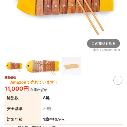
この商品を見る
出典：
amazon.co.jp
最安価格
Amazonで売れています！
11,000円
在庫わずか
鍵盤数
8鍵
安全基準
不明
対象年齢
1歳半頃から