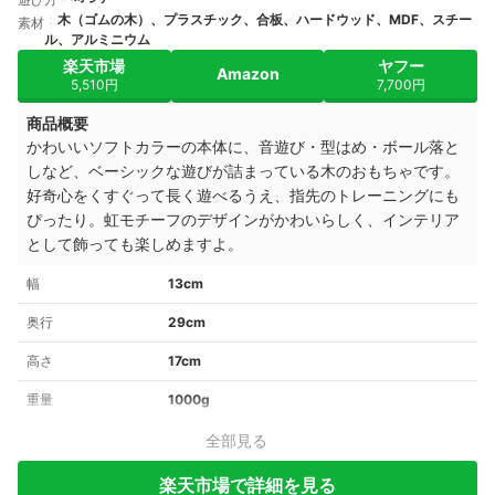
木（ゴムの木）、プラスチック、合板、ハードウッド、MDF、スチー
素材
ル、アルミニウム
楽天市場
ヤフー
Amazon
5,510円
7,700円
商品概要
かわいいソフトカラーの本体に、音遊び・型はめ・ボール落と
しなど、ベーシックな遊びが詰まっている木のおもちゃです。
好奇心をくすぐって
長く遊べるうえ、指先のトレーニングにも
ぴったり。虹モチーフのデザインがかわいらしく、インテリア
として飾っても楽しめますよ。
幅
13cm
奥行
29cm
高さ
17cm
重量
1000g
全部見る
楽天市場で詳細を見る