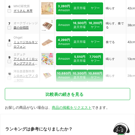
3,280円
MNC研究所
6
楽天市場
ヤフー
鳴らす
42c
Amazon
ぞうさん 木琴
16,500円
16,200円
オークヴィレッジ
鳴らす、奏で
7
Amazon
38c
楽天市場
ヤフー
る
森の合唱団
Ohget
4,299円
8
楽天市場
ヤフー
ミュージカルキソ
奏でる
42c
Amazon
ロフォン
エデュテ
5,510円
7,700円
9
Amazon
アイムトイ
｜
ロッ
鳴らす
13c
楽天市場
ヤフー
キングアクティビ
ティ
河合楽器製作所
10,680円
10,300円
10,668円
10
シロホンピアノ G
鳴らす
28c
Amazon
楽天市場
ヤフー
｜
9051
比較表の続きを見る
お探しの商品がない場合は、
商品の掲載をリクエスト
できます。
ランキングは参考になりましたか？