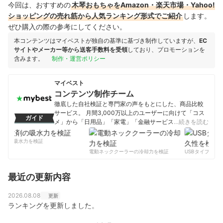
今回は、おすすめの
木琴おもちゃをAmazon・楽天市場・Yahoo!
ショッピングの売れ筋から人気ランキング形式でご紹介
します。
ぜひ購入の際の参考にしてください。
本コンテンツはマイベストが独自の基準に基づき制作していますが、
EC
サイトやメーカー等から送客手数料を受領
しており、プロモーションを
含みます。
制作・運営ポリシー
マイベスト
コンテンツ制作チーム
徹底した自社検証と専門家の声をもとにした、商品比較
サービス。 月間3,000万以上のユーザーに向けて「コス
ガイド
メ」から「日用品」「家電」「金融サービス」まで、ベ
…続きを読む
ストな商品を選んでもらうために、毎日コンテンツを制
作中。
剤の吸水力を検証
コンテンツ制作チームのプロフィール
電動ネッククーラーの冷却力を検証
USBタイプCケー
最近の更新内容
2026.08.08
更新
ランキングを更新しました。