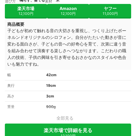
鳴らす、奏でる
木
遊び方
素材
楽天市場
Amazon
ヤフー
12,100円
12,100円
11,000円
商品概要
子どもが初めて触れる音の大切さを重視し、つくり上げたボー
ネルンドオリジナルのシロフォン。自分がたたいた動きが音に
変わる面白さが、子どもの音への好奇心を育て、次第に違う音
を組み合わせて演奏する楽しさへつながります。こだわりの職
人の技術、子供の興味を引き寄せる
おさかなのスタイルや色合
いも魅力ですね。
幅
42cm
奥行
19cm
高さ
3cm
重量
900g
全部見る
楽天市場で詳細を見る
12,100円