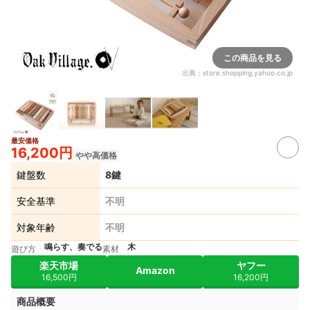
この商品を見る
出典：
store.shopping.yahoo.co.jp
最安価格
16,200円
やや高価格
鍵盤数
8鍵
安全基準
不明
対象年齢
不明
鳴らす、奏でる
木
遊び方
素材
楽天市場
ヤフー
Amazon
16,500円
16,200円
商品概要