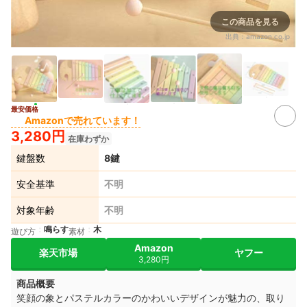
この商品を見る
出典：
amazon.co.jp
最安価格
Amazonで売れています！
3,280円
在庫わずか
鍵盤数
8鍵
安全基準
不明
対象年齢
不明
鳴らす
木
遊び方
素材
Amazon
楽天市場
ヤフー
3,280円
商品概要
笑顔の象とパステルカラーのかわいいデザインが魅力の、取り