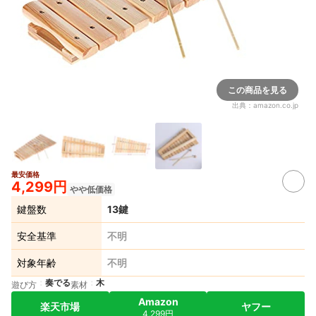
この商品を見る
出典：
amazon.co.jp
最安価格
4,299円
やや低価格
鍵盤数
13鍵
安全基準
不明
対象年齢
不明
奏でる
木
遊び方
素材
Amazon
楽天市場
ヤフー
4,299円