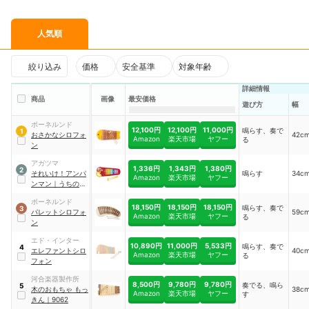
人気順
絞り込み
価格
安全基準
対象年齢
詳細情報
商品
画像
最安価格
遊び方
幅
ボーネルンド
12,100円
12,100円
11,000円
鳴らす、奏で
1
おさかなシロフォ
42c
Amazon
楽天市場
ヤフー
る
ン
アガツマ
1,336円
1,343円
1,380円
2
それいけ！アンパ
鳴らす
34c
Amazon
楽天市場
ヤフー
ンマン
｜
うちの子
天才 シロホン
ボーネルンド
18,150円
18,150円
18,150円
鳴らす、奏で
3
パレットシロフォ
59c
Amazon
楽天市場
ヤフー
る
ン
エド・インター
10,890円
11,000円
5,533円
鳴らす、奏で
4
エレファントシロ
40c
Amazon
楽天市場
ヤフー
る
フォン
河合楽器製作所
8,500円
9,780円
9,780円
奏でる、鳴ら
5
木のおもちゃ もっ
38c
Amazon
楽天市場
ヤフー
す
きん
｜
9062