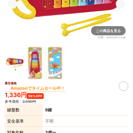
この商品を見る
出典：
amazon.co.jp
最安価格
Amazonでタイムセール中！
1,336円
36%OFF
参考価格：
2,090円
鍵盤数
8鍵
安全基準
不明
対象年齢
3歳〜