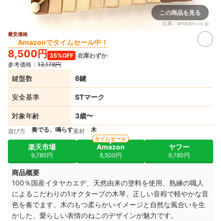
この商品を見る
出典：
amazon.co.jp
最安価格
Amazonでタイムセール中！
8,500円
35%OFF
在庫わずか
参考価格：
13,178円
鍵盤数
8鍵
安全基準
STマーク
対象年齢
3歳〜
奏でる、鳴らす
木
遊び方
素材
タイムセール
楽天市場
Amazon
ヤフー
9,780円
8,500円
9,780円
商品概要
100％国産イタヤカエデ、天然由来の塗料を使用、熟練の職人
によるこだわりの1オクターブの木琴。正しい音程で軽やかな音
色を奏でます。木のもつ柔らかいイメージと自然な風合いを生
かした、愛らしい表情のねこのデザインが魅力です。