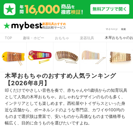
楽器玩具おすすめ
商品比較サービス
マイページ
検索
木琴おもちゃのお
TOP
趣味・ホビー
おもちゃ
楽器玩具
木琴おもちゃのおすすめ人気ランキング
【2026年8月】
叩くだけでやさしい音色を奏で、赤ちゃんや1歳頃からの知育玩具
として人気の木琴おもちゃ。おしゃれなデザインのものも多く、
インテリアとしても楽しめます。西松屋やトイザらスといった身
近な店舗から、ボーネルンドのような専門店、カワイや100均の
ものまで選択肢は豊富で、安いものから高価なものまで価格帯も
幅広く、目的に合うものを選びたいですよね。