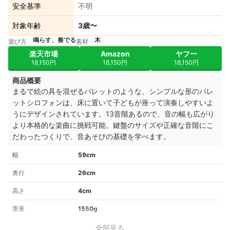
安全基準
不明
対象年齢
3歳〜
鳴らす、奏でる
木
遊び方
素材
楽天市場
Amazon
ヤフー
18,150円
18,150円
18,150円
商品概要
まるで絵の具を混ぜるパレットのような、シンプルな形のパレ
ットシロフォンは、床に置いて子どもが座って演奏しやすいよ
うにデザインされています。13音階あるので、音の幅も広がり
より本格的な楽曲に挑戦可能。鍵盤のサイズや正確な音階にこ
だわったつくりで、音あそびの基礎を学べます。
幅
59cm
奥行
26cm
高さ
4cm
重量
1550g
全部見る