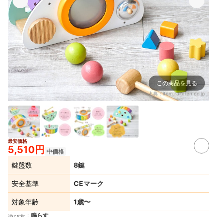
この商品を見る
出典：
item.rakuten.co.jp
最安価格
5,510円
中価格
鍵盤数
8鍵
安全基準
CEマーク
対象年齢
1歳〜
鳴らす
遊び方