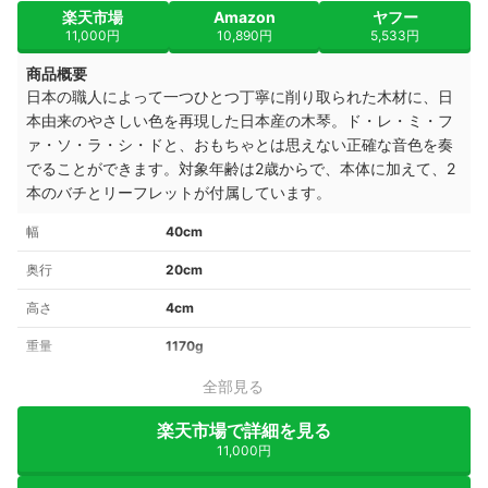
楽天市場
Amazon
ヤフー
11,000円
10,890円
5,533円
商品概要
日本の職人によって一つひとつ丁寧に削り取られた木材に、日
本由来のやさしい色を再現した日本産の木琴。ド・レ・ミ・フ
ァ・ソ・ラ・シ・ドと、おもちゃとは思えない正確な音色を奏
でることができます。対象年齢は2歳からで、本体に加えて、2
本のバチとリーフレットが付属しています。
幅
40cm
奥行
20cm
高さ
4cm
重量
1170g
全部見る
楽天市場で詳細を見る
11,000円