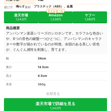
鳴らす
プラスチック（ABS）、金属
遊び方
素材
タイムセール
楽天市場
Amazon
ヤフー
1,343円
1,336円
1,380円
商品概要
アンパンマン楽器シリーズのシロホンです。カラフルな色合い
や、8つの音色の鍵盤一つひとつに、アンパンマンのキャラク
ターや数字が描かれているのが特徴。
余韻のある美しい音色
が、
ぐんぐん
感性を刺激し、育てます。
幅
34cm
奥行
14.5cm
高さ
4.5cm
重量
360g
全部見る
楽天市場で詳細を見る
1,343円