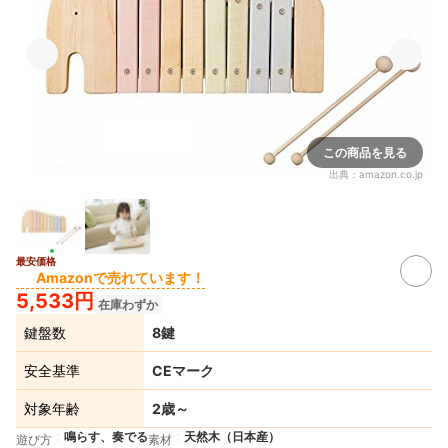
この商品を見る
出典：
amazon.co.jp
最安価格
Amazonで売れています！
5,533円
在庫わずか
鍵盤数
8鍵
安全基準
CEマーク
対象年齢
2歳～
鳴らす、奏でる
天然木（日本産）
遊び方
素材