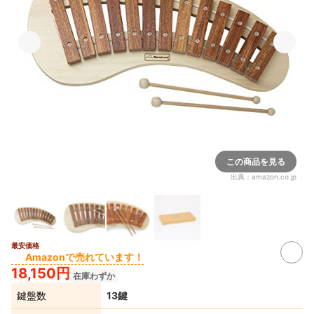
この商品を見る
出典：
amazon.co.jp
最安価格
Amazonで売れています！
18,150円
在庫わずか
鍵盤数
13鍵