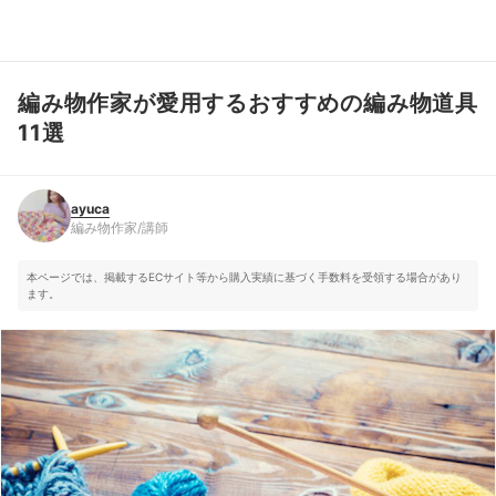
編み物作家が愛用するおすすめの編み物道具
ayuca
編み物作家/講師
11選
ayuca
編み物作家/講師
本ページでは、掲載するECサイト等から購入実績に基づく手数料を受領する場合があり
ます。