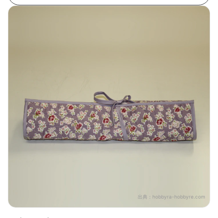
出典：
hobbyra-hobbyre.com