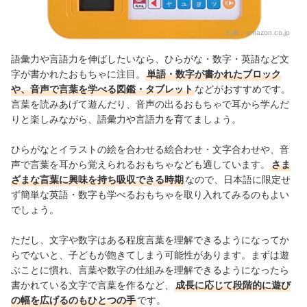
出典：
amazon.co.jp
語彙力や言語力を伸ばしたいなら、ひらがな・数字・英語など文
字が書かれたおもちゃに注目。
単語・数字が書かれたブロック
や、音声で言葉を学べる図鑑・タブレット
などがおすすめです。
言葉を読みあげて遊んだり、音声の出るおもちゃで耳から学んだ
りと楽しみながら、語彙力や言語力を育てましょう。
ひらがなとイラストの絵を合わせる絵合わせ・文字合わせや、音
声で言葉を耳から覚えられるおもちゃなども適しています。
さま
ざまな言葉に興味を持ち吸収できる時期
なので、日本語に限定せ
ず簡単な英語・数字も学べるおもちゃを取り入れてみるのもよい
でしょう。
ただし、文字や数字はある程度言葉を理解できるようになってか
らでないと、子どもが飽きてしまう可能性があります。まずは遊
ぶことに慣れ、言葉や数字の仕組みを理解できるようになったら
書かれている文字で言葉を作るなど、
成長に応じて段階的に遊び
の幅を広げるのもひとつの手
です。