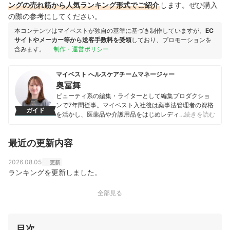
ングの売れ筋から人気ランキング形式でご紹介
します。ぜひ購入
の際の参考にしてください。
本コンテンツはマイベストが独自の基準に基づき制作していますが、
EC
サイトやメーカー等から送客手数料を受領
しており、プロモーションを
含みます。
制作・運営ポリシー
マイベスト へルスケアチームマネージャー
奥冨舞
ビューティ系の編集・ライターとして編集プロダクショ
ンで7年間従事。マイベスト入社後は薬事法管理者の資格
ガイド
を活かし、医薬品や介護用品をはじめレディースインナ
…続きを読む
ーや寝具にいたるまで、1000商品以上に及ぶヘルスケア
系の商材の検証に携わっている。
最近の更新内容
奥冨舞のプロフィール
2026.08.05
更新
ランキングを更新しました。
全部見る
目次