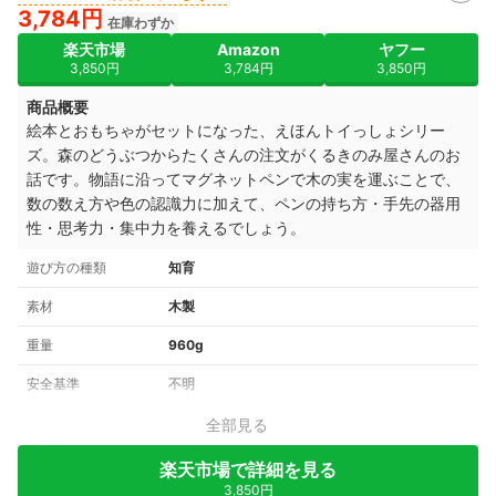
3,784円
在庫わずか
楽天市場
Amazon
ヤフー
3,850円
3,784円
3,850円
商品概要
絵本とおもちゃがセットになった、えほんトイっしょシリー
ズ。森のどうぶつからたくさんの注文がくるきのみ屋さんのお
話です。物語に沿ってマグネットペンで木の実を運ぶことで、
数の数え方や色の認識力に加えて、ペンの持ち方・手先の器用
性・思考力・集中力を養えるでしょう。
遊び方の種類
知育
素材
木製
重量
960g
安全基準
不明
全部見る
楽天市場で詳細を見る
3,850円