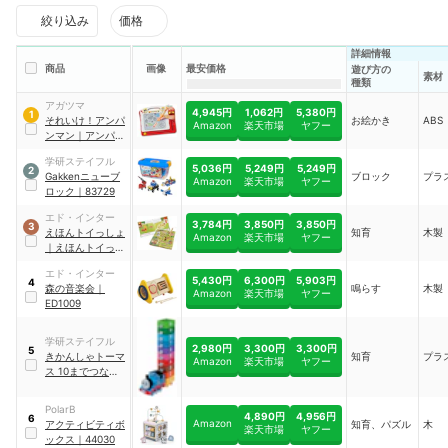
絞り込み
価格
詳細情報
商品
画像
最安価格
遊び方の
素材
種類
アガツマ
4,945円
1,062円
5,380円
1
それいけ！アンパ
お絵かき
ABS
Amazon
楽天市場
ヤフー
ンマン
｜
アンパン
マン天才脳 おしゃ
学研ステイフル
べりらくがき教室
5,036円
5,249円
5,249円
2
Gakkenニューブ
ブロック
プラ
DX
Amazon
楽天市場
ヤフー
ロック
｜
83729
エド・インター
3,784円
3,850円
3,850円
3
えほんトイっしょ
知育
木製
Amazon
楽天市場
ヤフー
｜
えほんトイっし
ょ ベリーくんのき
エド・インター
のみやさん
5,430円
6,300円
5,903円
4
森の音楽会
｜
鳴らす
木製
Amazon
楽天市場
ヤフー
ED1009
学研ステイフル
2,980円
3,300円
3,300円
5
きかんしゃトーマ
知育
プラ
Amazon
楽天市場
ヤフー
ス 10までつなげ
て
｜
83333
PolarB
4,890円
4,956円
6
Amazon
アクティビティボ
知育、パズル
木
楽天市場
ヤフー
ックス
｜
44030