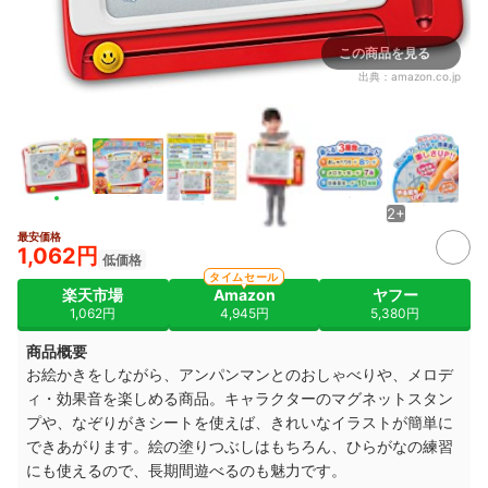
この商品を見る
出典：
amazon.co.jp
2+
最安価格
1,062円
低価格
タイムセール
楽天市場
Amazon
ヤフー
1,062円
4,945円
5,380円
商品概要
お絵かきをしながら、アンパンマンとのおしゃべりや、メロデ
ィ・効果音を楽しめる商品。キャラクターのマグネットスタン
プや、なぞりがきシートを使えば、きれいなイラストが簡単に
できあがります。絵の塗りつぶしはもちろん、ひらがなの練習
にも使えるので、長期間遊べるのも魅力です。