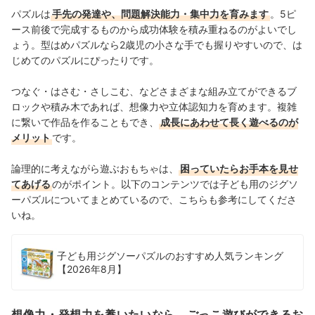
パズルは
手先の発達や、問題解決能力・集中力を育みます
。5ピ
ース前後で完成するものから成功体験を積み重ねるのがよいでし
ょう。型はめパズルなら2歳児の小さな手でも握りやすいので、は
じめてのパズルにぴったりです。
つなぐ・はさむ・さしこむ、などさまざまな組み立てができるブ
ロックや積み木であれば、想像力や立体認知力を育めます。複雑
に繋いで作品を作ることもでき、
成長にあわせて長く遊べるのが
メリット
です。
論理的に考えながら遊ぶおもちゃは、
困っていたらお手本を見せ
てあげる
のがポイント。
以下のコンテンツでは子ども用のジグソ
ーパズルについてまとめているので、こちらも参考にしてくださ
いね。
子ども用ジグソーパズルのおすすめ人気ランキング
【2026年8月】
想像力・発想力を養いたいなら、ごっこ遊びができるお