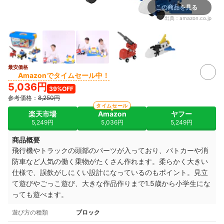
この商品を見る
出典：
amazon.co.jp
最安価格
Amazonでタイムセール中！
5,036円
39%OFF
参考価格：
8,250円
タイムセール
楽天市場
Amazon
ヤフー
5,249円
5,036円
5,249円
商品概要
飛行機や
トラックの頭部のパーツが入っており、パトカーや消
防車など人気の働く乗物がたくさん作れます。柔らかく大きい
仕様で、誤飲がしにくい設計になっているのもポイント。
見立
て遊びやごっこ遊び、大きな作品作りまで1.5歳から小学生にな
っても遊べます。
遊び方の種類
ブロック