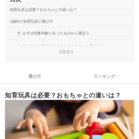
知育玩具は必要？おもちゃとの違いは？
2歳向け知育玩具の選び方
1
まずは対象年齢に合ったものから選ぼう
2
伸ばしたい能力を引き出せるおもちゃを選ぼう
全部見る
集中して遊べるように、子どもが興味を持っているジャンルで
3
選ぶのも手
4
長く使えるのは遊び方が豊富なもの。成長しても飽きにくい
選び方
ランキング
2歳向け知育玩具全37商品おすすめ人気ランキング
知育玩具は必要？おもちゃとの違いは？
知育玩具は手作りできる？簡単に作れるのは？
2歳向け知育玩具を使うなら、おもちゃのサブスクもチェック
2歳向け知育玩具の売れ筋ランキングもチェック！