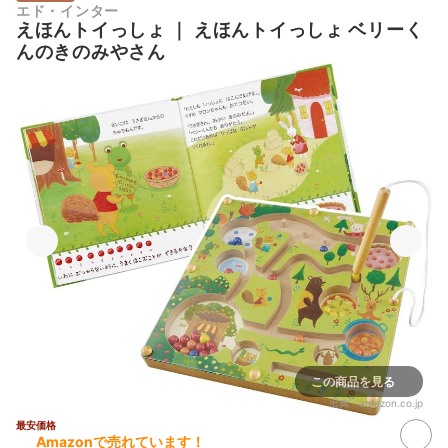
エド・インター
えほんトイっしょ
｜
えほんトイっしょ ベリーく
んのきのみやさん
この商品を見る
出典：
amazon.co.jp
最安価格
Amazonで売れています！