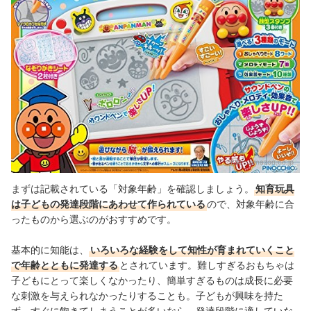
出典：
amazon.co.jp
まずは記載されている「対象年齢」を確認しましょう。
知育玩具
は子どもの発達段階にあわせて作られている
ので、対象年齢に合
ったものから選ぶのがおすすめです。
基本的に知能は、
いろいろな経験をして知性が育まれていくこと
で年齢とともに発達する
とされています。難しすぎるおもちゃは
子どもにとって楽しくなかったり、簡単すぎるものは成長に必要
な刺激を与えられなかったりすることも。子どもが興味を持た
ず、すぐに飽きてしまうことが多いなら、発達段階に適していな