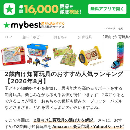
知育玩具おすすめ
商品比較サービス
マイページ
検索
2歳向け知育玩具
TOP
趣味・ホビー
おもちゃ
知育玩具
2歳向け知育玩具のおすすめ人気ランキング
【2026年8月】
子どもの知的好奇心を刺激し、思考能力を高めるサポートをする
知育玩具。楽しみながら考える習慣が身につきます。
2歳になると
できることが増え、おもちゃの種類も
積み木・ブロック・パズル
などさまざま。どれを選べばよいのか迷いますよね。
そこで今回は、
2歳向け知育玩具の選び方を解説
。さらに、おす
すめの2歳向け知育玩具を
Amazon・楽天市場・Yahoo!ショッピ