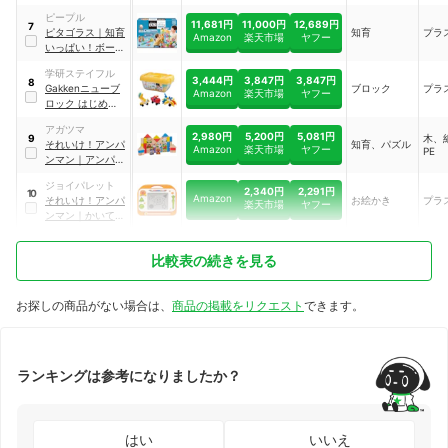
ピープル
11,681円
11,000円
12,689円
7
ピタゴラス
｜
知育
知育
プラ
Amazon
楽天市場
ヤフー
いっぱい！ボール
コースターDX
｜
学研ステイフル
PGS-132
3,444円
3,847円
3,847円
8
Gakkenニューブ
ブロック
プラ
Amazon
楽天市場
ヤフー
ロック はじめよう
セット
｜
83717
アガツマ
2,980円
5,200円
5,081円
木、
9
それいけ！アンパ
知育、パズル
Amazon
楽天市場
ヤフー
PE
ンマン
｜
アンパン
マン 天才脳 筒入
ジョイパレット
りつみ木
2,340円
2,291円
10
Amazon
それいけ！アンパ
お絵かき
プラ
楽天市場
ヤフー
ンマン
｜
かいて育
脳！らくがき教室
ジュニア
比較表の続きを見る
お探しの商品がない場合は、
商品の掲載をリクエスト
できます。
ランキングは参考になりましたか？
はい
いいえ