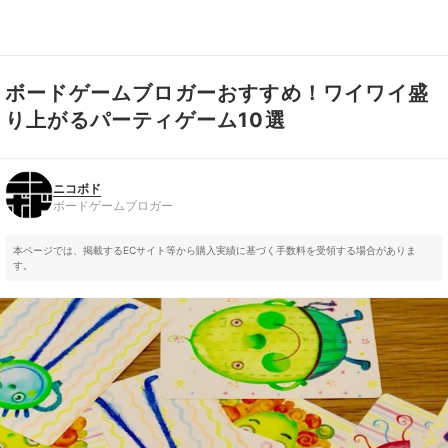
ボードゲームブロガーおすすめ！ワイワイ盛
ニコボド
ボードゲームブロガー
り上がるパーティゲーム10選
ニコボド
ボードゲームブロガー
本ページでは、掲載するECサイト等から購入実績に基づく手数料を受領する場合がありま
す。