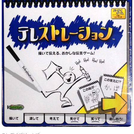
出典：
amazon.co.jp