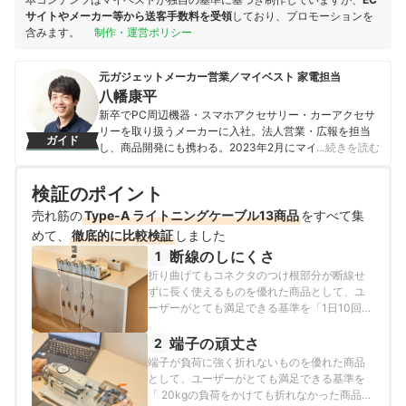
サイトやメーカー等から送客手数料を受領
しており、プロモーションを
含みます。
制作・運営ポリシー
元ガジェットメーカー営業／マイベスト 家電担当
八幡康平
新卒でPC周辺機器・スマホアクセサリー・カーアクセサ
リーを取り扱うメーカーに入社。法人営業・広報を担当
ガイド
し、商品開発にも携わる。2023年2月にマイベストに入
…続きを読む
社し、モバイルバッテリーやビデオカメラなどガジェッ
トやカメラの比較・コンテンツ制作を経験。現在では、
検証のポイント
家電を中心に幅広いジャンルのコンテンツ制作に携わ
る。「専門性をもとにした調査・検証を通じ、一人ひと
売れ筋の
Type-A ライトニングケーブル13商品
をすべて集
りに合った選択肢を分かりやすく提案すること」を心が
めて、
徹底的に比較検証
しました
けて、コンテンツ制作を行っている。
断線のしにくさ
1
八幡康平のプロフィール
折り曲げてもコネクタのつけ根部分が断線せ
ずに長く使えるものを優れた商品として、ユ
ーザーがとても満足できる基準を「1日10回折
り曲げても、5年以上断線せず使える商品」と
し、以下の方法で各商品の検証を行いまし
端子の頑丈さ
2
た。
端子が負荷に強く折れないものを優れた商品
として、ユーザーがとても満足できる基準を
「 20kgの負荷をかけても折れなかった商品」