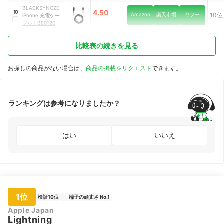
ル
｜
OWL-
BLACKSYNCZE
CBA4LA10-WH
4.50
10
Amazon
楽天市場
ヤフー
10位
iPhone 充電ケー
ブル
｜
BE0120
比較表の続きを見る
お探しの商品がない場合は、
商品の掲載をリクエスト
できます。
ランキングは参考になりましたか？
はい
いいえ
1位
検証10位
端子の頑丈さ No.1
Apple Japan
Lightning