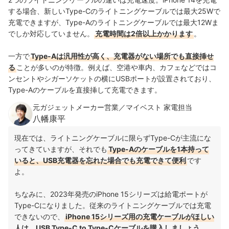
する場合、新しいType-Cのライトニングケーブルでは最大25Wで
充電できますが、Type-Aのライトニングケーブルでは最大12Wま
でしか対応していません。
充電時間は2倍以上かかります
。
一方で
Type-Aは汎用性が高く、充電器がない場所でも直接挿せ
る
ことが多いのが特徴。例えば、空港や車内、カフェなどではコ
ンセントやシガーソケットの横にUSBポートが設置されており、
Type-Aのケーブルを直接挿して充電できます。
元ガジェットメーカー営業／マイベスト 家電担当
八幡康平
現在では、ライトニングケーブルに限らずType-Cが主流にな
ってきていますが、それでも
Type-Aのケーブルを1本持って
いると、USB充電器を忘れた場合でも充電できて便利
です
よ。
ちなみに、2023年発売のiPhone 15シリーズは給電ポートが
Type-Cになりました。従来のライトニングケーブルでは充電
できないので、
iPhone 15シリーズ用の充電ケーブルがほしい
人は、USB Type-C to Type-Cケーブルを購入しましょう
。