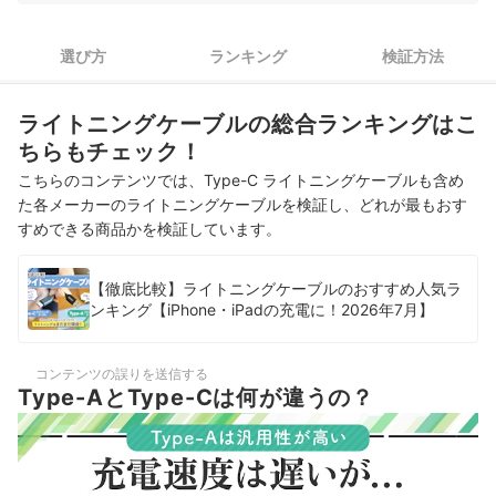
Type-A ライトニングケーブルの選び方
ケーブルを長く使うなら、断線のしにくさと端子の折れにくさ
選び方
ランキング
検証方法
1
が重要
充電しながらスマホを操作する人は、柔らかくて曲げやすいも
2
ライトニングケーブルの総合ランキングはこ
のがおすすめ
ちらもチェック！
ケーブルをよく持ち運ぶ人には、バンドつきがおすすめ。なか
3
こちらのコンテンツでは、Type-C ライトニングケーブルも含め
でもシリコン素材だと使いやすい
た各メーカーのライトニングケーブルを検証し、どれが最もおす
すめできる商品かを検証しています。
Type-A ライトニングケーブル全24商品おすすめ人気ランキング
売れ筋の人気Type-A ライトニングケーブル全13商品を徹底比較！
【徹底比較】ライトニングケーブルのおすすめ人気ラ
ンキング【iPhone・iPadの充電に！2026年7月】
ケーブルは絡まりにくい8の字巻きで束ねよう
Type-A ライトニングケーブルの売れ筋ランキングもチェック！
コンテンツの誤りを送信する
Type-AとType-Cは何が違うの？