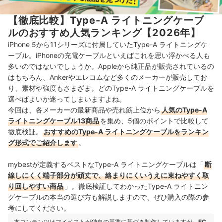
【徹底比較】Type-A ライトニングケーブ
ルのおすすめ人気ランキング【2026年】
iPhone 5から11シリーズに付属していたType-A ライトニングケ
ーブル。iPhoneの充電ケーブルといえばこれを思い浮かべる人も
多いのではないでしょうか。Appleから純正品が販売されているの
はもちろん、Ankerやエレコムなど多くのメーカーが販売してお
り、素材や強度もさまざま。どのType-A ライトニングケーブルを
選べばよいか迷ってしまいますよね。
今回は、各メーカーの最新商品や売れ筋上位から
人気のType-A
ライトニングケーブル13商品
を集め、5個のポイントで比較して
徹底検証。
おすすめのType-A ライトニングケーブルをランキン
グ形式でご紹介します
。
mybestが定義するベストなType-A ライトニングケーブルは「
断
線しにくく端子部分が頑丈で、絡まりにくいうえに束ねやすく取
り回しやすい商品
」。徹底検証してわかったType-A ライトニン
グケーブルの本当の選び方も解説しますので、ぜひ購入の際の参
考にしてください。
本コンテンツはマイベストが独自の基準に基づき制作していますが、
EC