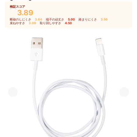
検証スコア
3.89
断線のしにくさ
3.64
｜
端子の頑丈さ
5.00
｜
絡まりにくさ
3.50
｜
束ねやすさ
3.00
｜
取り回しやすさ
4.50