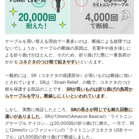
ケーブルを買い替える理由で一番多いのは、断線による故障では
ないでしょうか。ケーブルの断線の原因は、充電中や抜き挿しに
よる折り曲げがほとんど。そのため、折り曲げた際に一番負荷が
かかる
コネクタのつけ根で起きやすい
といえます。
一般的には、SR（コネクタの保護部分）が長いものは断線に強い
とされています。SRは「Strain Relief」の略で、コネクタのつけ
根を保護する部品のことです。
SRが長いものは折り曲げの負荷か
らケーブルを守り、断線しにくいといわれています
。
しかし、実際に検証したところ、
SRの長さが同じでも耐久回数に
違いがありました
。SRが12mmのAmazon Basicsの「ライトニン
グケーブル ナイロン」は20,000回の折り曲げに耐久。一方で、同
じ12mmのハンファジャパンの「ライトニングコネクタ USB ケー
ブル」は1,000回の折り曲げで断線しました。