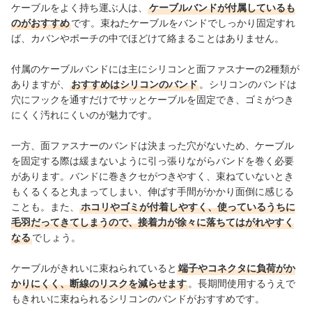
ケーブルをよく持ち運ぶ人は、
ケーブルバンドが付属しているも
のがおすすめ
です。束ねたケーブルをバンドでしっかり固定すれ
ば、カバンやポーチの中でほどけて絡まることはありません。
付属のケーブルバンドには主にシリコンと面ファスナーの2種類が
ありますが、
おすすめはシリコンのバンド
。シリコンのバンドは
穴にフックを通すだけでサッとケーブルを固定でき、ゴミがつき
にくく汚れにくいのが魅力です。
一方、面ファスナーのバンドは決まった穴がないため、ケーブル
を固定する際は緩まないように引っ張りながらバンドを巻く必要
があります。バンドに巻きクセがつきやすく、束ねていないとき
もくるくると丸まってしまい、伸ばす手間がかかり面倒に感じる
ことも。また、
ホコリやゴミが付着しやすく、使っているうちに
毛羽だってきてしまうので、接着力が徐々に落ちてはがれやすく
なる
でしょう。
ケーブルがきれいに束ねられていると
端子やコネクタに負荷がか
かりにくく、断線のリスクを減らせます
。長期間使用するうえで
もきれいに束ねられるシリコンのバンドがおすすめです。