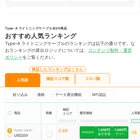
Type-A ライトニングケーブル全24商品
おすすめ人気ランキング
Type-A ライトニングケーブルのランキングは以下の通りです。な
おランキングの算出ロジックについては、
コンテンツ制作・運営
ポリシー
をご覧ください。
検証したランキングはこちら
検証スコア順
コスパ順
人気順
絞り込み
価格
データ通信機能
MFi認証
検証
商品
画像
最安価格
人気
スコア
3.89
1,850円
1,680円
Apple Japan
1
Amazon
1位
楽天市場
ヤフー
Lightning