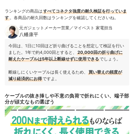
ランキングの商品は
すべてコネクタ強度の耐久検証を行っていま
す
。各商品の耐久回数はランキングを確認してくださいね。
元ガジェットメーカー営業／マイベスト 家電担当
八幡康平
今回は、1日に10回ほど折り曲げることを想定して検証を行い
ました。1年で約4,000回とすると、
20,000回の折り曲げに
耐えたケーブルは5年以上断線せずに使用できる
でしょう。
断線しにくいケーブルは長く使えるため、
買い替えの頻度が
減り経済的にお得
ですよ。
ケーブルの抜き挿しや不意の負荷で折れにくい、端子部
分が頑丈なもの選ぼう