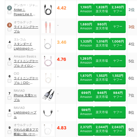
アンカー・ジャパ
4.42
1,190円
1,828円
2,340円
2
2位
ン
Anker
｜
Amazon
楽天市場
ヤフー
PowerLine II ライ
トニングケーブル
オウルテック
｜
A8432012
-
1,680円
980円
3
ヤフー
3位
ライトニングケー
Amazon
楽天市場
ブル
エレコム
3.46
1,325円
1,016円
1,006円
4
4位
スタンダード
Amazon
楽天市場
ヤフー
Lightningケーブ
ル
｜
MPA-
Amazon Basics
UAL10WH
4.76
1,293円
5
楽天市場
ヤフー
5位
ライトニングケー
Amazon
ブル ナイロン
｜
L6LMF883-CS-R
CIO
-
1,870円
1,552円
1,552円
6
6位
ライトニングケー
Amazon
楽天市場
ヤフー
ブル
｜
CIO-
SL30000-AL1-
RAVIAD
WH
-
699円
946円
984円
7
7位
iPhone 充電ケー
Amazon
楽天市場
ヤフー
ブル
RAVIAD
-
599円
8
楽天市場
ヤフー
8位
Lightningケーブ
Amazon
ル
オウルテック
4.83
2,372円
2,044円
2,043円
9
9位
やわらか超タフで
Amazon
楽天市場
ヤフー
断線に強いケーブ