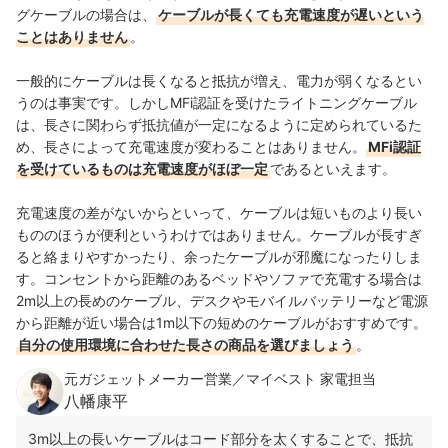
グケーブルの場合は、
ケーブルが長くても充電速度が遅いという
ことはありません
。
一般的にケーブルは長くなると抵抗が増え、電力が弱くなるとい
うのは事実です。しかしMFi認証を受けたライトニングケーブル
は、長さに関わらず抵抗値が一定になるように定められているた
め、長さによって充電速度が変わることはありません。
MFi認証
を受けているものは充電速度がほぼ一定
であるといえます。
充電速度の差がないからといって、ケーブルは短いものより長い
もののほうが便利というわけではありません。ケーブルが長すぎ
ると絡まりやすかったり、余ったケーブルが邪魔になったりしま
す。コンセントから距離のあるベッドやソファで充電する場合は
2m以上の長めのケーブル、デスクやモバイルバッテリーなど電源
から距離が近い場合は1m以下の短めのケーブルがおすすめです。
自分の使用環境に合わせた長さの商品を選びましょう
。
元ガジェットメーカー営業／マイベスト 家電担当
八幡康平
3m以上の長いケーブルはコード部分を太くすることで、抵抗