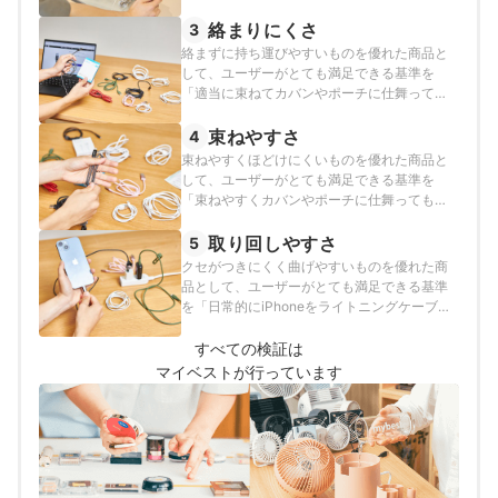
とし、以下の方法で各商品の検証を行いまし
た。
絡まりにくさ
3
絡まずに持ち運びやすいものを優れた商品と
して、ユーザーがとても満足できる基準を
「適当に束ねてカバンやポーチに仕舞っても
絡まない商品」とし、以下の方法で各商品の
検証を行いました。
束ねやすさ
4
束ねやすくほどけにくいものを優れた商品と
して、ユーザーがとても満足できる基準を
「束ねやすくカバンやポーチに仕舞っても勝
手にほどけない商品」とし、以下の方法で各
商品の検証を行いました。
取り回しやすさ
5
クセがつきにくく曲げやすいものを優れた商
品として、ユーザーがとても満足できる基準
を「日常的にiPhoneをライトニングケーブル
で充電するモニターがより取り回しやすいと
評価したもの」とし、以下の方法で各商品の
すべての検証は
検証を行いました。
マイベストが行っています