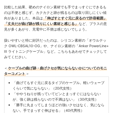
比較した結果、硬めのナイロン素材でも手でまっすぐにできるも
のは不便と感じず、カクカクと跡が残るものは取り回しにくい傾
向がありました。本品は
「伸ばすとすぐ元に戻るので許容範囲」
「丈夫だが曲げ跡が残りにくい素材と感じる」
など、プラスの意
見が多くあがり、充電中に不便は感じないでしょう。
扱いやすいと特に好評だったのは、シリコン素材の「オウルテッ
ク OWL-CBSAL10-OG」や、ナイロン素材の「Anker PowerLine+
III ライトニングケーブル」など。こちらもあわせてチェックして
みてください。
＜
ケーブルの曲げ跡・曲げクセが気にならないかについてのモニ
ターコメント
＞
「曲げてもすぐ元に戻るタイプのケーブル。軽いウェーブ
くらいで気にならない」（20代女性）
「
ややうねりが残っていてピンとまっすぐにはならない
が、強く跡は残らないので不満はない」（30代女性）
「
勝手に丸まってしまうほどの強いクセはなく、気になら
ない。手でまっすぐ伸ばせる」（40代男性）