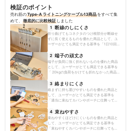
検証のポイント
売れ筋の
Type-A ライトニングケーブル13商品
をすべて集
めて、
徹底的に比較検証
しました
断線のしにくさ
1
折り曲げてもコネクタのつけ根部分が断線せ
ずに長く使えるものを優れた商品として、ユ
ーザーがとても満足できる基準を「1日10回折
り曲げても、5年以上断線せず使える商品」と
し、以下の方法で各商品の検証を行いまし
端子の頑丈さ
2
た。
端子が負荷に強く折れないものを優れた商品
として、ユーザーがとても満足できる基準を
「 20kgの負荷をかけても折れなかった商品」
とし、以下の方法で各商品の検証を行いまし
た。
絡まりにくさ
3
絡まずに持ち運びやすいものを優れた商品と
して、ユーザーがとても満足できる基準を
「適当に束ねてカバンやポーチに仕舞っても
絡まない商品」とし、以下の方法で各商品の
検証を行いました。
束ねやすさ
4
束ねやすくほどけにくいものを優れた商品と
して、ユーザーがとても満足できる基準を
「束ねやすくカバンやポーチに仕舞っても勝