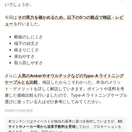
いでしょうか。
今回は
その実力を確かめるため、以下の5つの観点で検証・レビ
ュー
を行いました。
断線のしにくさ
端子の頑丈さ
絡まりにくさ
束ねやすさ
取り回しやすさ
さらに
人気のAnkerやオウルテックなどのType-A ライトニング
ケーブルとも比較
。検証したからこそわかった、本当のメリッ
ト・デメリットを詳しく解説していきます。ポイントや送料を考
慮した価格比較も行いましたので、Type-A ライトニングケーブル
選びに迷っている人はぜひ参考にしてみてください。
2024年11月29日更新
本コンテンツはマイベストが独自の基準に基づき制作していますが、
EC
サイトやメーカー等から送客手数料を受領
しており、プロモーションを
含みます。
制作・運営ポリシー