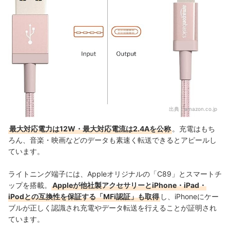
出典：
amazon.co.jp
最大対応電力は12W・最大対応電流は2.4Aを公称
。充電はもち
ろん、音楽・映画などのデータも素速く転送できるとアピールし
ています。
ライトニング端子には、Appleオリジナルの「C89」とスマートチ
ップを搭載。
Appleが他社製アクセサリーとiPhone・iPad・
iPodとの互換性を保証する「MFi認証」も取得
し、iPhoneにケー
ブルが正しく認識され充電やデータ転送を行えることが証明され
ています。