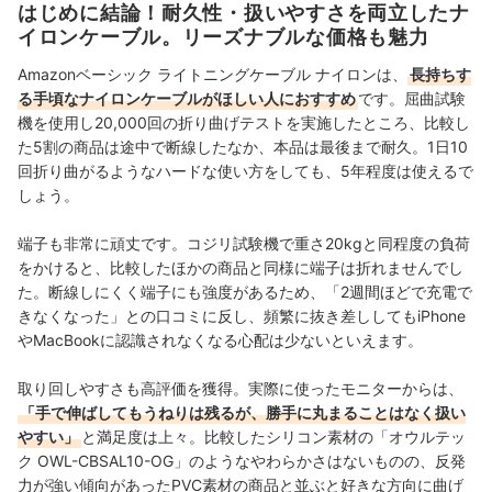
家電を中心に幅広いジャンルのコンテンツ制作に携わ
はじめに結論！耐久性・扱いやすさを両立したナ
る。「専門性をもとにした調査・検証を通じ、一人ひと
イロンケーブル。リーズナブルな価格も魅力
りに合った選択肢を分かりやすく提案すること」を心が
けて、コンテンツ制作を行っている。
Amazon
ベーシック
ライトニングケーブル ナイロンは、
長持ちす
八幡康平のプロフィール
る手頃なナイロンケーブルがほしい人におすすめ
です
。屈曲試験
機を使用し
20,000回の折り曲げテストを実施したところ、
比較し
た5割の商品は途中で断線したなか、本品は最後まで耐久。
1日10
回折り曲がるようなハードな使い方をしても、5年程度は使えるで
しょう
。
端子も非常に頑丈です。コジリ試験機で重さ20kgと同程度の負荷
をかけると、比較したほかの商品と同様に端子は折れませんでし
た。断線しにくく端子にも強度があるため、「2週間ほどで充電で
きなくなった」との口コミに反し、頻繁に抜き差ししても
iPhone
やMacBookに認識されなくなる心配は少ないといえます。
取り回しやすさも高評価を獲得。実際に使ったモニターからは、
「手で伸ばしてもうねりは残るが、勝手に丸まることはなく扱い
やすい」
と満足度は上々。比較したシリコン素材の「オウルテッ
ク OWL-CBSAL10-OG」のようなやわらかさはないものの、反発
力が強い傾向があったPVC素材の商品と並ぶと好きな方向に曲げ