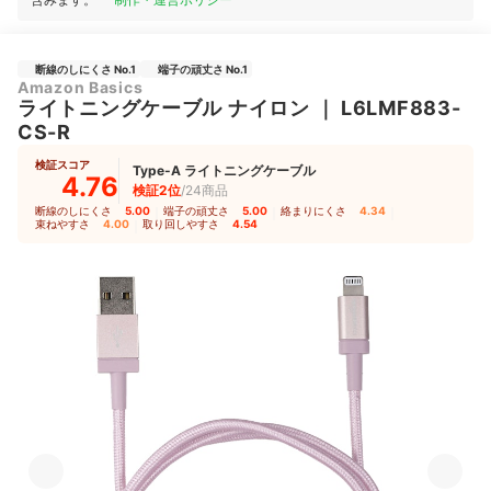
断線のしにくさ No.1
端子の頑丈さ No.1
Amazon Basics
ライトニングケーブル ナイロン
｜
L6LMF883-
CS-R
検証スコア
Type-A ライトニングケーブル
4.76
検証2位
/24商品
断線のしにくさ
5.00
｜
端子の頑丈さ
5.00
｜
絡まりにくさ
4.34
｜
束ねやすさ
4.00
｜
取り回しやすさ
4.54