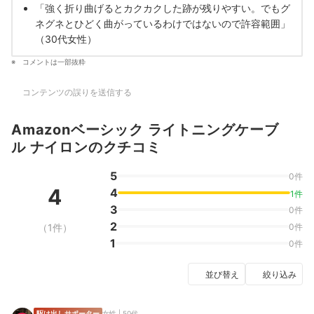
「強く
折り曲げるとカクカクした跡が残りやすい。でもグ
ネグネとひどく曲がっているわけではないので許容範囲」
（30代女性）
コメントは一部抜粋
コンテンツの誤りを送信する
Amazonベーシック ライトニングケーブ
ル ナイロンのクチコミ
5
0件
4
4
1件
3
0件
2
（1件）
0件
1
0件
並び替え
絞り込み
駆け出しサポーター
女性 | 50代