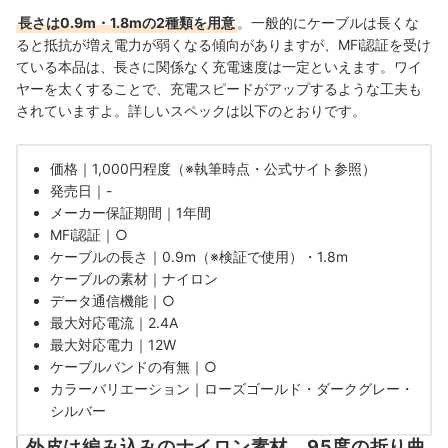
長さは0.9m・1.8mの2種類を用意
。一般的にケーブルは長くな
ると抵抗が増え電力が弱くなる傾向がありますが、MFi認証を受け
ている本品は、長さに関係なく充電速度は一定といえます。ワイ
ヤーを太くすることで、充電スピードがアップするような工夫も
されていますよ。詳しいスペックは以下のとおりです。
価格｜1,000円程度（※執筆時点・公式サイト参照）
発売日｜-
メーカー保証期間｜1年間
MFi認証｜○
ケーブルの長さ｜0.9m（※検証で使用）・1.8m
ケーブルの素材｜ナイロン
データ通信機能｜○
最大対応電流｜2.4A
最大対応電力｜12W
ケーブルバンドの有無｜○
カラーバリエーション｜ローズゴールド・ダークグレー・
シルバー
外皮は編み込みのナイロン素材。95度の折り曲