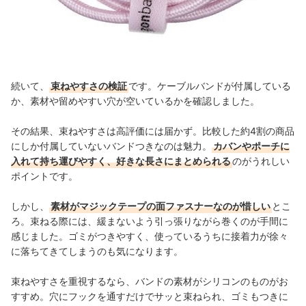
続いて、
束ねやすさの検証
です。
ケーブルバンドが付属している
か、素材や留めやすい穴が空いているかを確認しました。
その結果、束ねやすさは高評価には届かず。比較した約4割の商品
にしか付属していないバンドつきなのは魅力。
カバンやポーチに
入れて持ち運びやすく、好きな長さにまとめられる
のがうれしい
ポイントです。
しかし、
素材がマジックテープの面ファスナーなのが惜しい
とこ
ろ。束ねる際には、緩まないよう引っ張りながら巻くのが手間に
感じました。ゴミがつきやすく、使っているうちに接着力が徐々
に落ちてきてしまうのも気になります。
束ねやすさを重視するなら、バンドの素材がシリコンのものがお
すすめ。穴にフックを通すだけでサッと束ねられ、ゴミもつきに