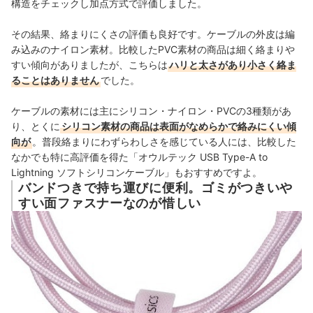
構造をチェックし加点方式で評価しました。
その結果、絡まりにくさの評価も良好です。ケーブルの外皮は編
み込みのナイロン素材。比較したPVC素材の商品は細く絡まりや
すい傾向がありましたが、こちらは
ハリと太さがあり小さく絡ま
ることはありません
でした。
ケーブルの素材には主にシリコン・ナイロン・PVCの3種類があ
り、とくに
シリコン素材の商品は表面がなめらかで絡みにくい傾
向が
。普段絡まりにわずらわしさを感じている人には、比較した
なかでも特に高評価を得た「オウルテック USB Type-A to
Lightning ソフトシリコンケーブル」もおすすめですよ。
バンドつきで持ち運びに便利。ゴミがつきいや
すい面ファスナーなのが惜しい