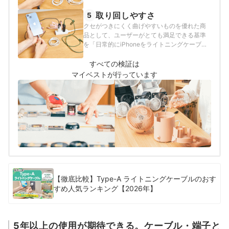
手にほどけない商品」とし、以下の方法で各
商品の検証を行いました。
取り回しやすさ
5
クセがつきにくく曲げやすいものを優れた商
品として、ユーザーがとても満足できる基準
を「日常的にiPhoneをライトニングケーブル
で充電するモニターがより取り回しやすいと
評価したもの」とし、以下の方法で各商品の
すべての検証は
検証を行いました。
マイベストが行っています
【徹底比較】Type-A ライトニングケーブルのおす
すめ人気ランキング【2026年】
5年以上の使用が期待できる。ケーブル・端子と